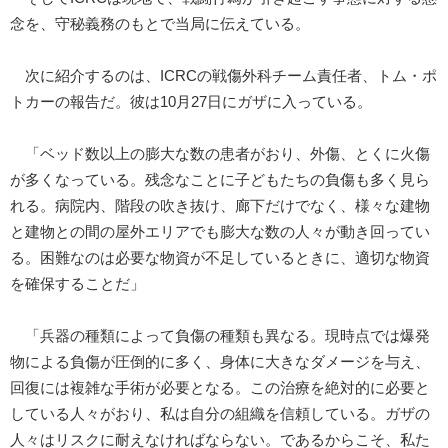
念を、守秘義務のもとで当局に伝えている。
次に紹介するのは、ICRCの戦傷外科チーム責任者、トム・ポ
トカーの報告だ。彼は10月27日にガザに入っている。
「ベッド数以上の膨大な数の患者がおり、外傷、とくに火傷
が多くなっている。残念なことに子どもたちの負傷も多く見ら
れる。病院内、階段の吹き抜け、廊下だけでなく、様々な建物
と建物との間の屋外エリアでも膨大な数の人々が動き回ってい
る。困難なのは必要な物資が不足しているときに、適切な物資
を確保することだ」
「兵器の種類によって負傷の種類も異なる。現時点では爆発
物による負傷が圧倒的に多く、身体に大きなダメージを与え、
回復には複雑な手術が必要となる。この治療を絶対的に必要と
している人々がおり、私は自分の組織を信頼している。ガザの
人々はリスクに耐えなければならない。であるからこそ、私た