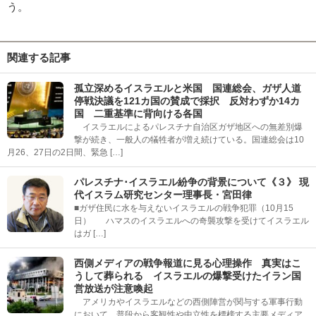
う。
関連する記事
孤立深めるイスラエルと米国 国連総会、ガザ人道
停戦決議を121カ国の賛成で採択 反対わずか14カ
国 二重基準に背向ける各国
イスラエルによるパレスチナ自治区ガザ地区への無差別爆
撃が続き、一般人の犠牲者が増え続けている。国連総会は10
月26、27日の2日間、緊急 […]
パレスチナ･イスラエル紛争の背景について《３》 現
代イスラム研究センター理事長・宮田律
■ガザ住民に水を与えないイスラエルの戦争犯罪（10月15
日） ハマスのイスラエルへの奇襲攻撃を受けてイスラエル
はガ […]
西側メディアの戦争報道に見る心理操作 真実はこ
うして葬られる イスラエルの爆撃受けたイラン国
営放送が注意喚起
アメリカやイスラエルなどの西側陣営が関与する軍事行動
において、普段から客観性や中立性を標榜する主要メディア