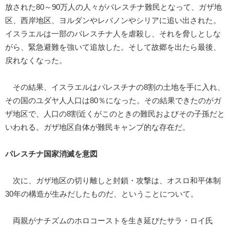
放された80～90万人の人々がパレスチナ難民となって、ガザ地
区、西岸地区、ヨルダンやレバノンやシリアに追い出された。
イスラエルは一部のパレスチナ人を虐殺し、それを脅しとしな
がら、緊急避難を強いて追放した。そして故郷を出たら最後、
戻れなくなった。
その結果、イスラエルはパレスチナの8割の土地を手に入れ、
その国のユダヤ人人口は80％になった。その結果できたのがガ
ザ地区で、人口の8割近くがこのときの難民およびその子孫だと
いわれる。ガザ地区自体が難民キャンプ的な存在だ。
パレスチナ国家消滅を意図
次に、ガザ地区の切り離しと封鎖・攻撃は、オスロ和平体制
30年の構造が生みだしたものだ、ということについて。
両親がナチズムのホロコーストを生き延びたサラ・ロイ氏