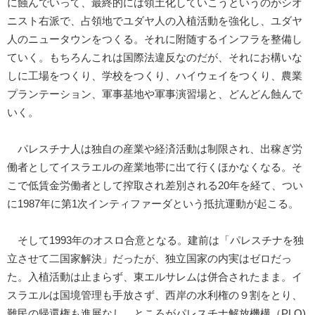
に蝕んでいって、最終的には領土化していこうというのがシオ
ニスト右派で、占領地でユダヤ人の入植活動を強化し、ユダヤ
人のニュータウンをつくる。それに附随するインフラを整備し
ていく。もちろんこれは国際法違反なのだが、それにお構いな
しに工場をつくり、学校をつくり、ハイウェイをつくり、農業
プランテーション、軍事基地や軍事演習場と、どんどん蝕んで
いく。
パレスチナ人は独自の産業や経済活動は制限され、出稼ぎ労
働者としてイスラエルの産業地帯に出て行くほかなくなる。そ
こで低賃金労働者として搾取され差別される20年を経て、つい
に1987年に第1次インティファーダという抵抗運動が起こる。
そして1993年のオスロ合意となる。建前は「パレスチナを独
立させて二国家解決」だったが、独立国家の内実はゼロだっ
た。入植活動は止まらず、東エルサレムは併合されたまま。イ
スラエルは国境管理も手放さず、西岸の水利権の９割をとり、
難民の帰還権も進展なし。ところがパレスチナ解放機構（PLO)