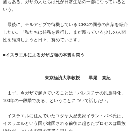
族もある。ガザの人たちは死が日常生活の一部になっていると
いう。
最後に、テルアビブで待機しているICRCの同僚の言葉を紹介
したい。「私たちは任務を遂行し、まだ残っている少しの人間
性を維持しようと日々、努めています」
■イスラエルによるガザ占領の本質を問う
東京経済大学教授 早尾 貴紀
まず、今ガザで起きていることは「パレスチナの民族浄化」
100年の一段階である、ということについて話したい。
イスラエルに住んでいたユダヤ人歴史家イラン・パペ氏は、
イスラエルという国が建国される前後に起きたプロセスは民族
浄化だ、という内容の著書を記した。