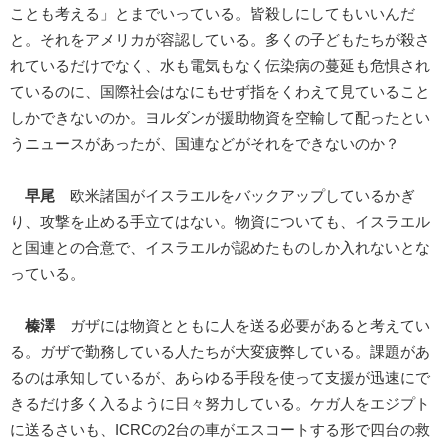
ことも考える」とまでいっている。皆殺しにしてもいいんだ
と。それをアメリカが容認している。多くの子どもたちが殺さ
れているだけでなく、水も電気もなく伝染病の蔓延も危惧され
ているのに、国際社会はなにもせず指をくわえて見ていること
しかできないのか。ヨルダンが援助物資を空輸して配ったとい
うニュースがあったが、国連などがそれをできないのか？
早尾
欧米諸国がイスラエルをバックアップしているかぎ
り、攻撃を止める手立てはない。物資についても、イスラエル
と国連との合意で、イスラエルが認めたものしか入れないとな
っている。
榛澤
ガザには物資とともに人を送る必要があると考えてい
る。ガザで勤務している人たちが大変疲弊している。課題があ
るのは承知しているが、あらゆる手段を使って支援が迅速にで
きるだけ多く入るように日々努力している。ケガ人をエジプト
に送るさいも、ICRCの2台の車がエスコートする形で四台の救