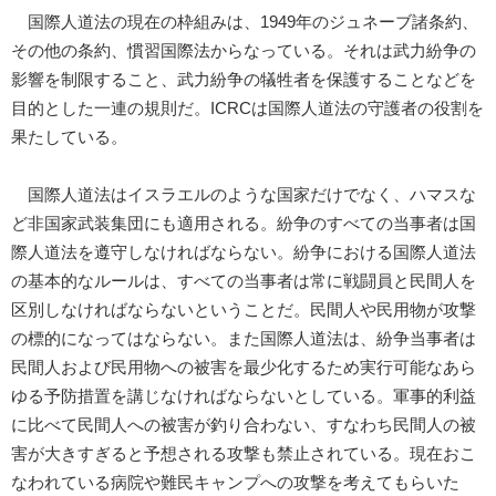
国際人道法の現在の枠組みは、1949年のジュネーブ諸条約、
その他の条約、慣習国際法からなっている。それは武力紛争の
影響を制限すること、武力紛争の犠牲者を保護することなどを
目的とした一連の規則だ。ICRCは国際人道法の守護者の役割を
果たしている。
国際人道法はイスラエルのような国家だけでなく、ハマスな
ど非国家武装集団にも適用される。紛争のすべての当事者は国
際人道法を遵守しなければならない。紛争における国際人道法
の基本的なルールは、すべての当事者は常に戦闘員と民間人を
区別しなければならないということだ。民間人や民用物が攻撃
の標的になってはならない。また国際人道法は、紛争当事者は
民間人および民用物への被害を最少化するため実行可能なあら
ゆる予防措置を講じなければならないとしている。軍事的利益
に比べて民間人への被害が釣り合わない、すなわち民間人の被
害が大きすぎると予想される攻撃も禁止されている。現在おこ
なわれている病院や難民キャンプへの攻撃を考えてもらいた