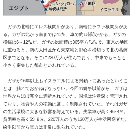
ガザの北端にエレズ検問所があり、南端にラファ検問所があ
る。ガザの北から南までは41㌔、車で約1時間かかる。ガザの
横幅は6～12㌔だ。ガザの総面積は365平方㌔㍍で、東京の地図
に重ねると、南の大田区から東京湾と都心を横切って北の葛飾
区までとなる。そこに220万人が住んでおり、中東でもっとも
小さく密集した都市といわれている。
ガザが16年以上もイスラエルによる封鎖下にあったというこ
とは、触れておかねばならない。今回の紛争以前から、ガザは
世界からほぼ完全に遮断されていた。国境は注意深く管理され
ており、物資や人の移動は厳しく制限されていた。それはガザ
の生活環境に大きな影響を与えている。失業率が高く46･4％。
貧困率も高く59･8％。220万人のうち130万人が生活困窮者だ。
紛争以前から電力は非常に限られていた。