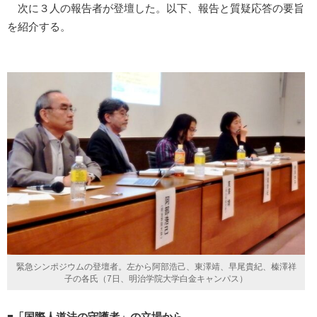
次に３人の報告者が登壇した。以下、報告と質疑応答の要旨
を紹介する。
緊急シンポジウムの登壇者。左から阿部浩己、東澤靖、早尾貴紀、榛澤祥
子の各氏（7日、明治学院大学白金キャンパス）
■「国際人道法の守護者」の立場から