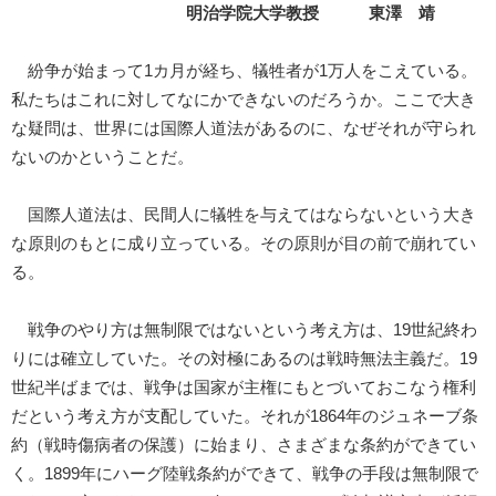
明治学院大学教授 東澤 靖
紛争が始まって1カ月が経ち、犠牲者が1万人をこえている。
私たちはこれに対してなにかできないのだろうか。ここで大き
な疑問は、世界には国際人道法があるのに、なぜそれが守られ
ないのかということだ。
国際人道法は、民間人に犠牲を与えてはならないという大き
な原則のもとに成り立っている。その原則が目の前で崩れてい
る。
戦争のやり方は無制限ではないという考え方は、19世紀終わ
りには確立していた。その対極にあるのは戦時無法主義だ。19
世紀半ばまでは、戦争は国家が主権にもとづいておこなう権利
だという考え方が支配していた。それが1864年のジュネーブ条
約（戦時傷病者の保護）に始まり、さまざまな条約ができてい
く。1899年にハーグ陸戦条約ができて、戦争の手段は無制限で