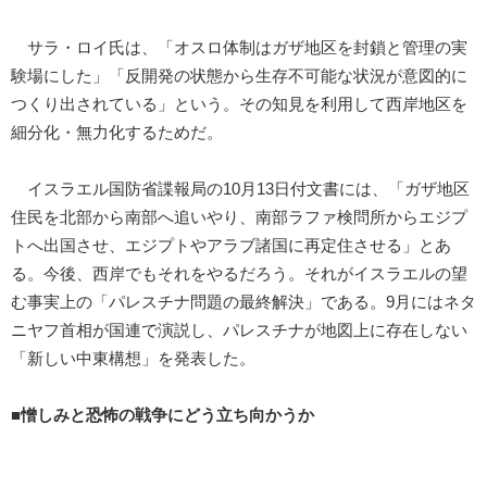
サラ・ロイ氏は、「オスロ体制はガザ地区を封鎖と管理の実
験場にした」「反開発の状態から生存不可能な状況が意図的に
つくり出されている」という。その知見を利用して西岸地区を
細分化・無力化するためだ。
イスラエル国防省諜報局の10月13日付文書には、「ガザ地区
住民を北部から南部へ追いやり、南部ラファ検問所からエジプ
トへ出国させ、エジプトやアラブ諸国に再定住させる」とあ
る。今後、西岸でもそれをやるだろう。それがイスラエルの望
む事実上の「パレスチナ問題の最終解決」である。9月にはネタ
ニヤフ首相が国連で演説し、パレスチナが地図上に存在しない
「新しい中東構想」を発表した。
■憎しみと恐怖の戦争にどう立ち向かうか