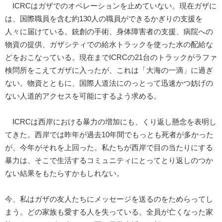
ICRCはガザでのオペレーションを止めていない。現在ガザに
は、国際職員を含む約130人の職員ができるかぎりの支援を
人々に届けている。銃創の手術、身体障害者の支援、病院への
物資の提供、ガザシティでの給水トラックを使った水の配給な
どをおこなっている。現在までICRCの21台のトラックがラファ
検問所をこえてガザに入ったが、これは「大海の一滴」に過ぎ
ない。物資とともに、国際人道法にのっとって迅速かつ妨げの
ない人道的アクセスを可能にするよう求める。
ICRCは西岸における暴力の増加にも、くり返し懸念を表明し
てきた。西岸では昨年が過去10年間でもっとも死者が多かった
が、今年がそれを上回った。私たちが西岸で目の当たりにする
暴力は、そこで生活するコミュニティにとってとり返しのつか
ない結果をもたらすかもしれない。
今、私はガザの友人たちにメッセージを送るのをためらってし
まう。どの家族も愛する人を失っている。全員が亡くなった家