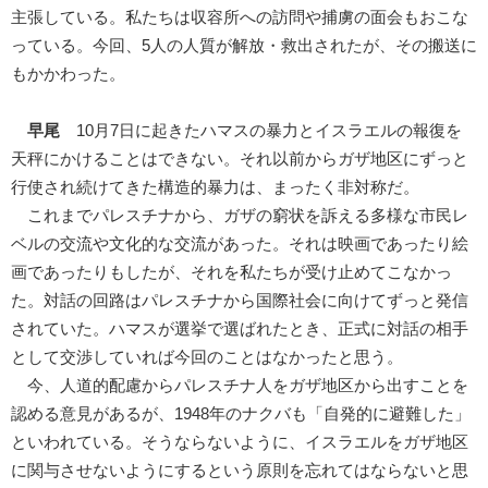
主張している。私たちは収容所への訪問や捕虜の面会もおこな
っている。今回、5人の人質が解放・救出されたが、その搬送に
もかかわった。
早尾
10月7日に起きたハマスの暴力とイスラエルの報復を
天秤にかけることはできない。それ以前からガザ地区にずっと
行使され続けてきた構造的暴力は、まったく非対称だ。
これまでパレスチナから、ガザの窮状を訴える多様な市民レ
ベルの交流や文化的な交流があった。それは映画であったり絵
画であったりもしたが、それを私たちが受け止めてこなかっ
た。対話の回路はパレスチナから国際社会に向けてずっと発信
されていた。ハマスが選挙で選ばれたとき、正式に対話の相手
として交渉していれば今回のことはなかったと思う。
今、人道的配慮からパレスチナ人をガザ地区から出すことを
認める意見があるが、1948年のナクバも「自発的に避難した」
といわれている。そうならないように、イスラエルをガザ地区
に関与させないようにするという原則を忘れてはならないと思