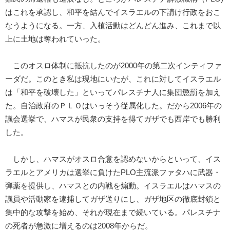
はこれを承認し、和平を結んでイスラエルの下請け行政をおこ
なうようになる。一方、入植活動はどんどん進み、これまで以
上に土地は奪われていった。
このオスロ体制に抵抗したのが2000年の第二次インティファ
ーダだ。このとき私は現地にいたが、これに対してイスラエル
は「和平を破壊した」といってパレスチナ人に集団懲罰を加え
た。自治政府のＰＬＯはいっそう従属化した。だから2006年の
議会選挙で、ハマスが民衆の支持を得てガザでも西岸でも勝利
した。
しかし、ハマスがオスロ合意を認めないからといって、イス
ラエルとアメリカは選挙に負けたPLO主流派ファタハに武器・
弾薬を提供し、ハマスとの内戦を煽動。イスラエルはハマスの
議員や活動家を逮捕してガザ送りにし、ガザ地区の徹底封鎖と
集中的な攻撃を始め、それが現在まで続いている。パレスチナ
の死者が急激に増えるのは2008年からだ。