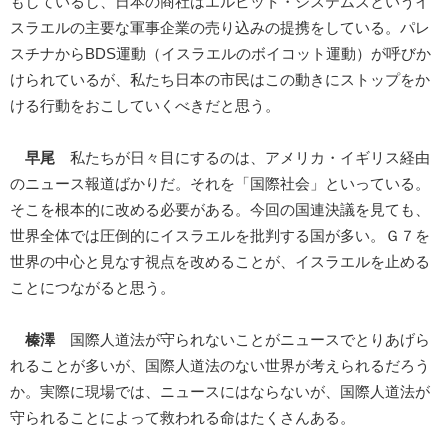
もしているし、日本の商社はエルビット・システムズというイ
スラエルの主要な軍事企業の売り込みの提携をしている。パレ
スチナからBDS運動（イスラエルのボイコット運動）が呼びか
けられているが、私たち日本の市民はこの動きにストップをか
ける行動をおこしていくべきだと思う。
早尾
私たちが日々目にするのは、アメリカ・イギリス経由
のニュース報道ばかりだ。それを「国際社会」といっている。
そこを根本的に改める必要がある。今回の国連決議を見ても、
世界全体では圧倒的にイスラエルを批判する国が多い。Ｇ７を
世界の中心と見なす視点を改めることが、イスラエルを止める
ことにつながると思う。
榛澤
国際人道法が守られないことがニュースでとりあげら
れることが多いが、国際人道法のない世界が考えられるだろう
か。実際に現場では、ニュースにはならないが、国際人道法が
守られることによって救われる命はたくさんある。