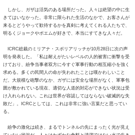
しかし、ガザは活気のある場所だった。人々は絶望の中に生
きてはいなかった。非常に限られた生活のなかで、お客さんが
来るとどうやって歓待するかを真剣に考えてくれる人たちで、
明るくジョークやポエムが好きで、本当にすてきな人々だ。
ICRC総裁のミリアナ・スポリアリッチが10月28日に次の声
明を発表した。「私は耐えがたいレベルの人的被害に衝撃を受
けており、紛争当事者双方に今すぐ軍事行動の相互縮小を強く
求める。多くの民間人の命が失われたことは嘆かわしいこと
だ。大規模な砲撃のなか、ガザには安全な場所がなく、軍事包
囲が敷かれている現在、適切な人道的対応ができない状況は受
け入れられない。これは世界が容認してはならない破滅的な失
敗だ」。ICRCとしては、これは非常に強い言葉だと思ってい
る。
紛争の激化は続き、まるでトンネルの先にまったく光が見え
ていない状況だ。人々はわずかな食料と清潔ではない水で生き