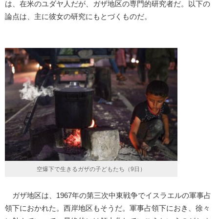
は、在米のユダヤ人だが、ガザ地区の専門的研究者だ。以下の
論点は、主に彼女の研究にもとづくものだ。
空爆下で生きるガザの子どもたち（9日）
ガザ地区は、1967年の第三次中東戦争でイスラエルの軍事占
領下におかれた。西岸地区もそうだ。軍事占領下におき、徐々