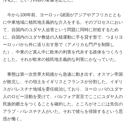
今から100年前、ヨーロッパ諸国がアジアやアフリカととも
に中東地域に植民地主義的な介入をする。そのプロセスにおい
て、自国内のユダヤ人迫害という問題に同時に対処するため
に、自国内のユダヤ教徒の入植運動に手を貸す形で、つまりヨ
ーロッパから外に送り出す形で（アメリカも門戸を制限し
た）、中東のど真ん中に欧米の利害を代弁する政体をつくろう
とした。それが欧米の植民地主義的な利害にかなっていた。
事態は第一次世界大戦後から急速に動き出す。オスマン帝国
が敗北し、その領土をイギリスとフランスが分割した。イギリ
スがパレスチナ地域を委任統治しており、ヨーロッパのユダヤ
人のロビー活動を受けて、バルフォア宣言でここにユダヤ人の
民族的郷土をつくることを確約した。ところがそこには先住の
アラブ・パレスチナ人がいた。それで彼らを排除するという思
惑が働く。