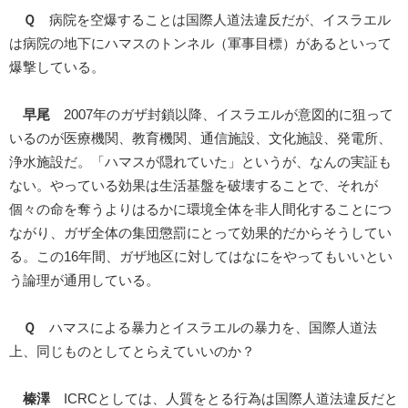
Ｑ
病院を空爆することは国際人道法違反だが、イスラエル
は病院の地下にハマスのトンネル（軍事目標）があるといって
爆撃している。
早尾
2007年のガザ封鎖以降、イスラエルが意図的に狙って
いるのが医療機関、教育機関、通信施設、文化施設、発電所、
浄水施設だ。「ハマスが隠れていた」というが、なんの実証も
ない。やっている効果は生活基盤を破壊することで、それが
個々の命を奪うよりはるかに環境全体を非人間化することにつ
ながり、ガザ全体の集団懲罰にとって効果的だからそうしてい
る。この16年間、ガザ地区に対してはなにをやってもいいとい
う論理が通用している。
Ｑ
ハマスによる暴力とイスラエルの暴力を、国際人道法
上、同じものとしてとらえていいのか？
榛澤
ICRCとしては、人質をとる行為は国際人道法違反だと