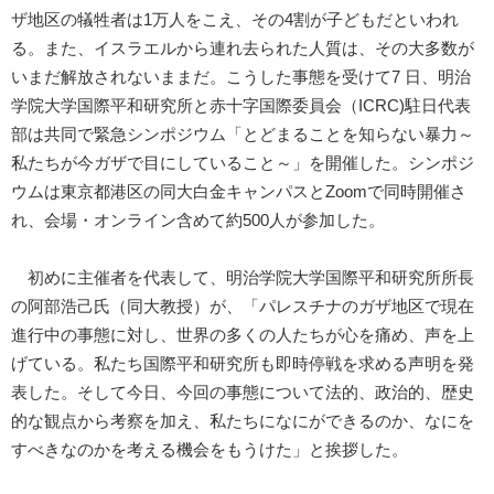
ザ地区の犠牲者は1万人をこえ、その4割が子どもだといわれ
る。また、イスラエルから連れ去られた人質は、その大多数が
いまだ解放されないままだ。こうした事態を受けて7 日、明治
学院大学国際平和研究所と赤十字国際委員会（ICRC)駐日代表
部は共同で緊急シンポジウム「とどまることを知らない暴力～
私たちが今ガザで目にしていること～」を開催した。シンポジ
ウムは東京都港区の同大白金キャンパスとZoomで同時開催さ
れ、会場・オンライン含めて約500人が参加した。
初めに主催者を代表して、明治学院大学国際平和研究所所長
の阿部浩己氏（同大教授）が、「パレスチナのガザ地区で現在
進行中の事態に対し、世界の多くの人たちが心を痛め、声を上
げている。私たち国際平和研究所も即時停戦を求める声明を発
表した。そして今日、今回の事態について法的、政治的、歴史
的な観点から考察を加え、私たちになにができるのか、なにを
すべきなのかを考える機会をもうけた」と挨拶した。