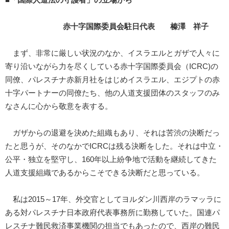
赤十字国際委員会駐日代表 榛澤 祥子
まず、非常に厳しい状況のなか、イスラエルとガザで人々に
寄り沿いながら力を尽くしている赤十字国際委員会（ICRC)の
同僚、パレスチナ赤新月社をはじめイスラエル、エジプトの赤
十字パートナーの同僚たち、他の人道支援団体のスタッフのみ
なさんに心から敬意を表する。
ガザからの退避を決めた組織もあり、それは苦渋の決断だっ
たと思うが、そのなかでICRCは残る決断をした。それは中立・
公平・独立を堅守し、160年以上紛争地で活動を継続してきた
人道支援組織であるからこそできる決断だと思っている。
私は2015～17年、外交官としてヨルダン川西岸のラマッラに
ある対パレスチナ日本政府代表事務所に勤務していた。国連パ
レスチナ難民救済事業機関の担当でもあったので、西岸の難民