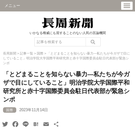
メニュー
いかなる権威にも屈することのない人民の言論機関
長周新聞
>
記事一覧
>
国際
>
「とどまることを知らない暴力―私たちが今ガザで目に
していること」明治学院大学国際平和研究所と赤十字国際委員会駐日代表部が緊急シ
ンポ
「とどまることを知らない暴力―私たちが今ガ
ザで目にしていること」明治学院大学国際平和
研究所と赤十字国際委員会駐日代表部が緊急シ
ンポ
2023年11月14日
国際
Twitter
Facebook
Line
Hatena
Email
共
有