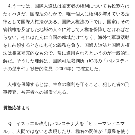
もう一つは、国際人道法は被害者の権利についても役割をは
たすべきだ。国際法のなかで、唯一個人に権利を与えている法
律として国際人権法がある。国際人権法の下では、国家はその
管轄権を及ぼした地域の人々に対して人権を保障しなければな
らない。それはたんに自国の領域だけでなく、海外で軍事活動
をし占領するときにもその義務を負う。国際人道法と国際人権
法は相互補完的なもので、常に適用されるというのが一般的理
解だ。そうした理解は、国際司法裁判所（ICJ)の「パレスティ
ナの壁事件」勧告的意見（2004年）で確立した。
人権を保障するとは、生命の権利を守ること、犯した者の刑
事捜査、被害者への補償である。
質疑応答より
Ｑ
イスラエル政府はパレスチナ人を「ヒューマンアニマ
ル」、人間ではないと表現したり、極右の閣僚が「原爆を使う