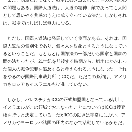
の問題もある。国際人道法は、人道の精神、敵であっても人間
として思いやる共感のうえに成り立っている法だ。しかしそれ
は、戦場ではしばしば無力になる。
ただし、国際人道法は発展していく側面がある。それは、国
際人道法の個別化であり、個々人を対象とするようになってい
るということだ。もともとは国際法の一部だから国家と国家の
間の法だったが、21世紀を前後する時期から、戦争にかかわっ
た個人の戦争犯罪を追及すると考えられるようになった。それ
をやるのが国際刑事裁判所（ICC)だ。ただこの条約は、アメリ
カもロシアもイスラエルも批准していない。
しかし、パレスチナがICCの正式加盟国となっている以上、
イスラエルがこの領域でおこなったことについてはICCは捜査
権を持つと決定している。だがICCの動きは非常ににぶい。ア
メリカやヨーロッパ諸国の圧力のなかで活動しているからだ。