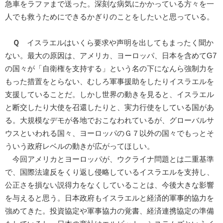
急車をラファまで送った。深刻な病気にかかっている方々を一
人でも救うためにできるかぎりのことをしたいと思っている。
Ｑ
イスラエルはいくら要求や声明を出してもまったく聞か
ない。最大の原因は、アメリカ、ヨーロッパ、日本を含めてG7
の国々が「自衛権を支持する」という名の下になんら強制力を
もった措置をとらない、むしろ軍事援助をしたりイスラエルを
支援していることだ。しかし世界の動きを見ると、イスラエル
と断交したり大使を召還したりと、実力行使をしている国があ
る。大規模なデモが各地でおこなわれているが、グローバルサ
ウスといわれる国々、ヨーロッパのＧ７以外の国々でもっとそ
ういう政府レベルの動きが広がってほしい。
今回アメリカとヨーロッパが、ウクライナ問題とは二重基準
で、国際法違反をくり返し侵略しているイスラエルを支持し、
公正さを損ない説得力をなくしていることは、今後大きな影響
を与えると思う。日本政府もイスラエルと経済的軍事的協力を
強めてきた。投資協定や軍事協力の覚書、経済連携協定の準備