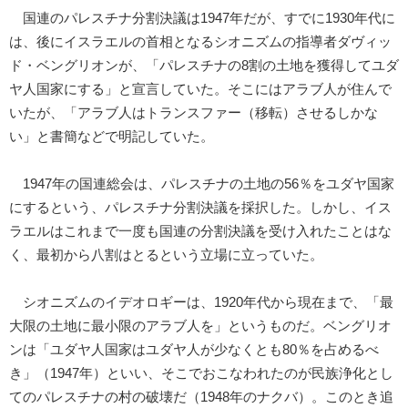
国連のパレスチナ分割決議は1947年だが、すでに1930年代に
は、後にイスラエルの首相となるシオニズムの指導者ダヴィッ
ド・ベングリオンが、「パレスチナの8割の土地を獲得してユダ
ヤ人国家にする」と宣言していた。そこにはアラブ人が住んで
いたが、「アラブ人はトランスファー（移転）させるしかな
い」と書簡などで明記していた。
1947年の国連総会は、パレスチナの土地の56％をユダヤ国家
にするという、パレスチナ分割決議を採択した。しかし、イス
ラエルはこれまで一度も国連の分割決議を受け入れたことはな
く、最初から八割はとるという立場に立っていた。
シオニズムのイデオロギーは、1920年代から現在まで、「最
大限の土地に最小限のアラブ人を」というものだ。ベングリオ
ンは「ユダヤ人国家はユダヤ人が少なくとも80％を占めるべ
き」（1947年）といい、そこでおこなわれたのが民族浄化とし
てのパレスチナの村の破壊だ（1948年のナクバ）。このとき追