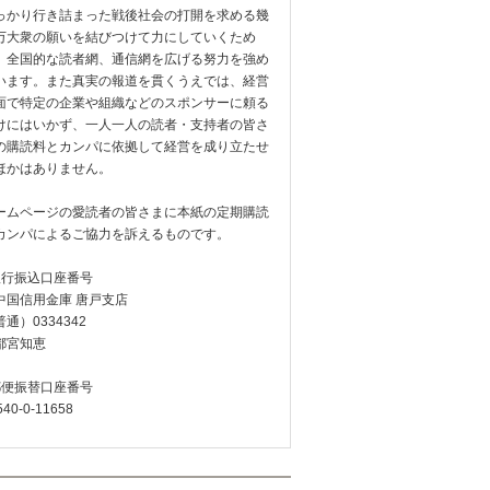
っかり行き詰まった戦後社会の打開を求める幾
万大衆の願いを結びつけて力にしていくため
、全国的な読者網、通信網を広げる努力を強め
います。また真実の報道を貫くうえでは、経営
面で特定の企業や組織などのスポンサーに頼る
けにはいかず、一人一人の読者・支持者の皆さ
の購読料とカンパに依拠して経営を成り立たせ
ほかはありません。
ームページの愛読者の皆さまに本紙の定期購読
カンパによるご協力を訴えるものです。
銀行振込口座番号
中国信用金庫 唐戸支店
通）0334342
都宮知恵
郵便振替口座番号
540-0-11658