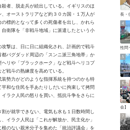
自殺者、脱走兵が続出している。イギリスのほ
ン、オーストラリアなど約３０カ国・１万人が
長・
力の標的となって多くの死傷者を出し、かれら
。自衛隊を「非戦斗地域」に派遣したという小
攻撃は、日に日に組織化され、計画的で戦斗
性問
首都バグダッド周辺の「スンニ派三角地帯」か
型ヘリや「ブラックホーク」など戦斗ヘリコプ
など戦斗の熟練度を高めている。
装勢力がどのような指揮系統を持つのかも特
て平和な住民を手あたりしだいに拘束して拷問
、イラク人民の怒りを買い、抵抗斗争をさらに
会】
割が就学できない、電気も水も１日数時間し
し、イラク人民は「これが解放か、民主化か」
に根のない親米分子を集めた「統治評議会」を