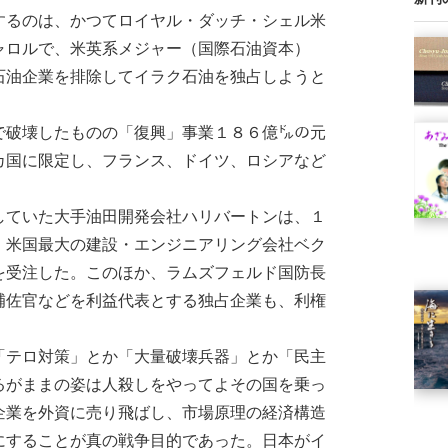
るのは、かつてロイヤル・ダッチ・シェル米
ャロルで、米英系メジャー（国際石油資本）
石油企業を排除してイラク石油を独占しようと
破壊したものの「復興」事業１８６億㌦の元
カ国に限定し、フランス、ドイツ、ロシアなど
ていた大手油田開発会社ハリバートンは、１
、米国最大の建設・エンジニアリング会社ベク
を受注した。このほか、ラムズフェルド国防長
補佐官などを利益代表とする独占企業も、利権
テロ対策」とか「大量破壊兵器」とか「民主
るがままの姿は人殺しをやってよその国を乗っ
企業を外資に売り飛ばし、市場原理の経済構造
にすることが真の戦争目的であった。日本がイ