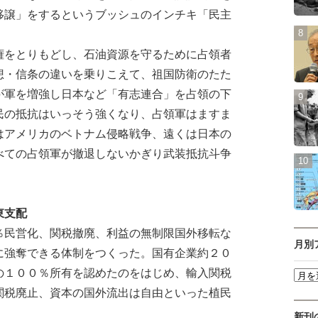
移譲」をするというブッシュのインチキ「民主
。
をとりもどし、石油資源を守るために占領者
想・信条の違いを乗りこえて、祖国防衛のたた
が軍を増強し日本など「有志連合」を占領の下
民の抵抗はいっそう強くなり、占領軍はますま
はアメリカのベトナム侵略戦争、遠くは日本の
べての占領軍が撤退しないかぎり武装抵抗斗争
東支配
民営化、関税撤廃、利益の無制限国外移転な
月別
に強奪できる体制をつくった。国有企業約２０
の１００％所有を認めたのをはじめ、輸入関税
関税廃止、資本の国外流出は自由といった植民
新刊