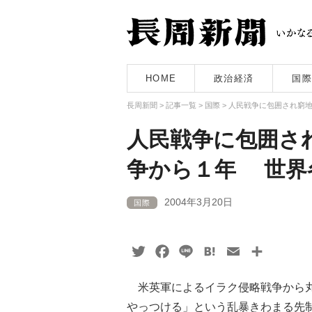
HOME
政治経済
国際
長周新聞
>
記事一覧
>
国際
>
人民戦争に包囲され窮地
人民戦争に包囲さ
争から１年 世界
2004年3月20日
国際
Twitter
Facebook
Line
Hatena
Email
共
有
米英軍によるイラク侵略戦争から丸
やっつける」という乱暴きわまる先