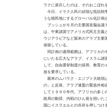
ラクに派兵したのは、そのおこぼれ
今日、イラク人民の頑強な抵抗戦争
うな植民地にするグローバル化計画
ブッシュが６月の主要国首脳会議で
は、中東諸国でアメリカ式民主主義
ウジアラビアなど親米のアラブ主要
保留している。
同計画の適用範囲は、アフリカのモ
にいたる広大なアラブ、イスラム諸
して、自由選挙制度の採用、教育の
放を要求している。
親米のムバラク・エジプト大統領は
の」と反発、アラブ連盟の緊急外相
して１９９０年代、アフリカの多く
政局の動揺、内戦のひん発を招いた
国にイスラエルとの共存を押しつけ