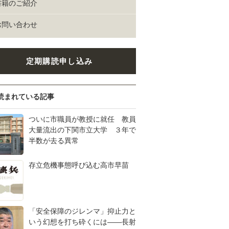
書籍のご紹介
お問い合わせ
定期購読申し込み
読まれている記事
ついに市職員が教授に就任 教員
大量流出の下関市立大学 ３年で
半数が去る異常
存立危機事態呼び込む高市早苗
「安全保障のジレンマ」抑止力と
いう幻想を打ち砕くには――長射