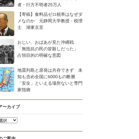
者・行方不明者25万人
【寄稿】食料品ゼロ税率はなぜダ
メなのか 元静岡大学教授・税理
士 湖東京至
おじい、おばあが見た沖縄戦
「無抵抗の民の皆殺しだった」
占領目的の明確な意図
地震列島と原発は共存できず 未
知も含め全国に6000もの断層
「安全」といえる場所ないと専門
家指摘
アーカイブ
のご案内