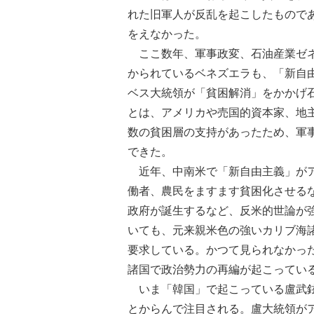
れた旧軍人が反乱を起こしたもので
をえなかった。
ここ数年、軍事政変、石油産業ゼネ
かられているベネズエラも、「新自
ベス大統領が「貧困解消」をかかげ
とは、アメリカや売国的資本家、地
数の貧困層の支持があったため、軍
できた。
近年、中南米で「新自由主義」がア
働者、農民をますます貧困化させる
政府が誕生するなど、反米的世論が
いても、元来親米色の強いカリブ海
要求している。かつて見られなかっ
諸国で政治勢力の再編が起こってい
いま「韓国」で起こっている盧武鉉
とからんで注目される。盧大統領が