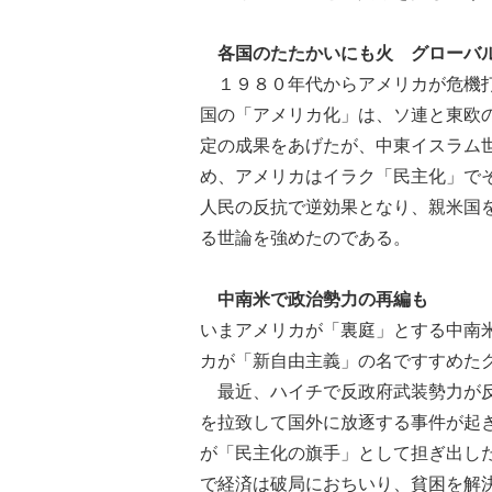
各国のたたかいにも火 グローバ
１９８０年代からアメリカが危機打
国の「アメリカ化」は、ソ連と東欧
定の成果をあげたが、中東イスラム
め、アメリカはイラク「民主化」で
人民の反抗で逆効果となり、親米国
る世論を強めたのである。
中南米で政治勢力の再編も
いまアメリカが「裏庭」とする中南
カが「新自由主義」の名ですすめた
最近、ハイチで反政府武装勢力が反
を拉致して国外に放逐する事件が起
が「民主化の旗手」として担ぎ出し
で経済は破局におちいり、貧困を解