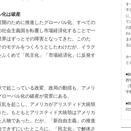
す
千
ル化は破産
に
開のために推進したグローバル化、すべての
て
の
の社会主義国を転覆し市場経済化することで一
わ
世界はずっとその障害となってきた。このた
ま
る
そのモデルをつくろうとしたわけだが、イラク
をふくめて「民主化」「市場経済化」に反発す
ホ
と
■
西
（普
米で起こっている政変、政局の動揺も、アメリ
宇
グローバル化の破産が背景にある。
乱を起こし、アメリカがアリスティド大統領
■
01
きた。もともとアリスティド大統領はアメリカ
た人物であった。だが、「新自由主義」の推進
決できずにいたところに、「民主化」で解体さ