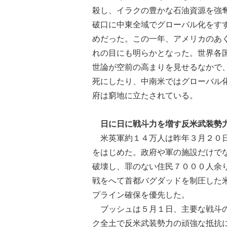
殺し、イラクの豊かな石油資源を強
破口に中東全域でグローバル化をす
めだった。この一年、アメリカのあ
れの目にも明らかとなった。世界各
世論が空前の高まりを見せるなかで
死にしたり、中南米ではグローバル
府は窮地に立たされている。
日に日に戦斗力を増す反米武装勢
米英軍約１４万人は昨年３月２０日
をはじめた。政府や軍の施設だけで
破壊し、罪のない住民７０００人余
戦をへて首都バグダッドを制圧した
プライン確保を優先した。
ブッシュは５月１日、主要な戦斗の
ク全土で反米武装勢力の頑強な抵抗