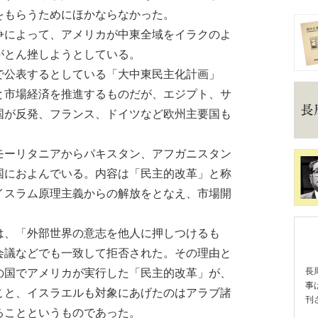
をもらうためにほかならなかった。
によって、アメリカが中東全域をイラクのよ
がとん挫しようとしている。
公表するとしている「大中東民主化計画」
と市場経済を推進するものだが、エジプト、サ
国が反発、フランス、ドイツなど欧州主要国も
ーリタニアからパキスタン、アフガニスタン
国におよんでいる。内容は「民主的改革」と称
イスラム原理主義からの解放をとなえ、市場開
、「外部世界の意志を他人に押しつけるも
会議などでも一致して拒否された。その理由と
の国でアメリカが実行した「民主的改革」が、
長
事
こと、イスラエルも対象にあげたのはアラブ諸
刊
ることというものであった。