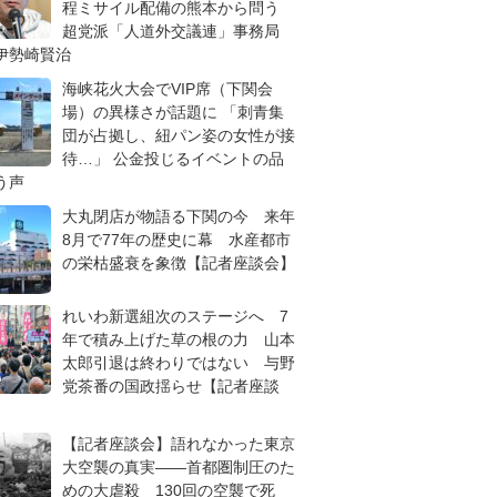
程ミサイル配備の熊本から問う
超党派「人道外交議連」事務局
伊勢崎賢治
海峡花火大会でVIP席（下関会
場）の異様さが話題に 「刺青集
団が占拠し、紐パン姿の女性が接
待…」 公金投じるイベントの品
う声
大丸閉店が物語る下関の今 来年
8月で77年の歴史に幕 水産都市
の栄枯盛衰を象徴【記者座談会】
れいわ新選組次のステージへ 7
年で積み上げた草の根の力 山本
太郎引退は終わりではない 与野
党茶番の国政揺らせ【記者座談
【記者座談会】語れなかった東京
大空襲の真実――首都圏制圧のた
めの大虐殺 130回の空襲で死