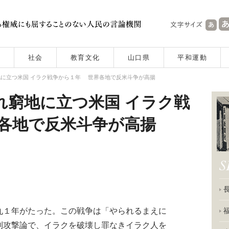
社会
教育文化
山口県
平和運動
に立つ米国 イラク戦争から１年 世界各地で反米斗争が高揚
れ窮地に立つ米国 イラク戦
各地で反米斗争が高揚
１年がたった。この戦争は「やられるまえに
制攻撃論で、イラクを破壊し罪なきイラク人を