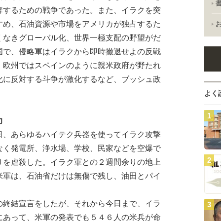
奪するための戦争であった。また、イラクを突
すめ、石油資源や市場をアメリカが独占するた
くなきグローバル化、世界一極支配の野望がだ
国で、侵略軍はイラクから即時撤退せよの反戦
、欧州ではスペインのように親米政府が野たれ
化に反対する斗争が激化するなど、ブッシュ政
よく
力
、あらゆるハイテク兵器を使ってイラク攻撃
なく発電所、浄水場、学校、民家などを空爆で
りを虐殺した。イラク軍との２週間余りの地上
米軍は、石油省だけは無傷で残し、油田とパイ
終結宣言をしたが、それから今日まで、イラ
にあって、米軍の発表でも５４６人の米兵が命