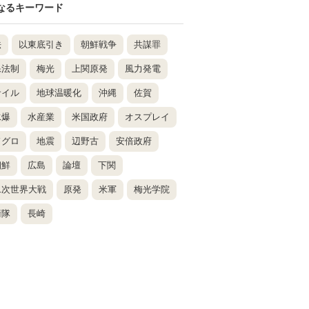
なるキーワード
法
以東底引き
朝鮮戦争
共謀罪
保法制
梅光
上関原発
風力発電
サイル
地球温暖化
沖縄
佐賀
水爆
水産業
米国政府
オスプレイ
ドグロ
地震
辺野古
安倍政府
朝鮮
広島
論壇
下関
二次世界大戦
原発
米軍
梅光学院
衛隊
長崎