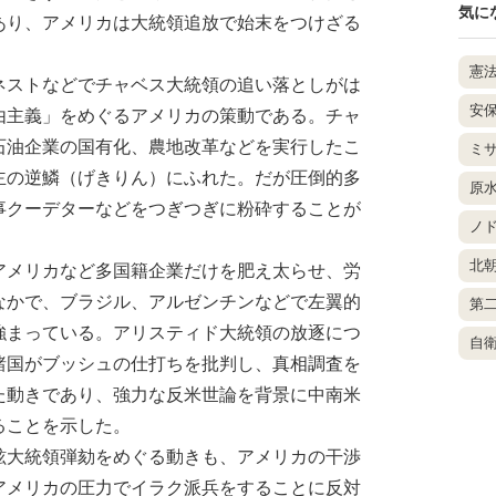
気に
あり、アメリカは大統領追放で始末をつけざる
憲
ストなどでチャベス大統領の追い落としがは
安
由主義」をめぐるアメリカの策動である。チャ
石油企業の国有化、農地改革などを実行したこ
ミ
主の逆鱗（げきりん）にふれた。だが圧倒的多
原
事クーデターなどをつぎつぎに粉砕することが
ノ
北
メリカなど多国籍企業だけを肥え太らせ、労
なかで、ブラジル、アルゼンチンなどで左翼的
第
強まっている。アリスティド大統領の放逐につ
自
諸国がブッシュの仕打ちを批判し、真相調査を
た動きであり、強力な反米世論を背景に中南米
ることを示した。
大統領弾劾をめぐる動きも、アメリカの干渉
アメリカの圧力でイラク派兵をすることに反対