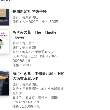
長周新聞社 特製手帳
発行：長周新聞社
価格：大＝2000円、小＝1500円
あざみの花 The Thistle
Flower
著者：古川豊子
発行：長周新聞社
取扱：地方小出版流通センター
B5判 48項 上製 ISBN 978-4-
9909603-4-6
価格：￥2000Ｅ
海に生きる 本州最西端・下関
の漁業密着ルポ
発行：長周新聞社
取扱：長周新聞社、地方小出版流通
センター
Ｂ５判 ５２頁 帯付き ISBN
978-4-9909603-3-9
価格：1,600円＋税