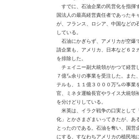
すでに、石油企業の民営化を指揮す
国法人の最高経営責任者であったキ
が、フランス、ロシア、中国などの
している。
石油にかぎらず、アメリカが空爆で
請企業も、アメリカ、日本など６２
を排除した。
チェイニー副大統領がかつて経営し
７億㌦余りの事業を受注した。また
テルも、１１億３０００万㌦の事業
官、ミネタ運輸長官やライス大統領
を分けどりしている。
米英は、イラク戦争の口実として「
化」とかさまざまいってきたが、あ
とったのである。石油を奪い、国営
にする、すなわちアメリカの植民地