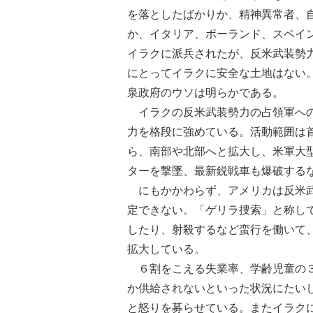
を落としたばかりか、精神異常者、
か、イタリア、ポーランド、スペイ
イラクに派兵されたが、反米武装勢
にとってイラクに安全な土地はない
泉政府のウソは明らかである。
イラクの反米武装勢力の占領軍への
力を格段に強めている。活動範囲は
ら、南部や北部へと拡大し、米軍大
ターを撃墜、最新鋭戦車も爆破する
にもかかわらず、アメリカは反米武
定できない。「ゲリラ捜索」と称し
したり、射殺するなど蛮行を働いて
拡大している。
６割をこえる失業率、学齢児童の３
か供給されないといった状況にたい
と怒りを募らせている。またイラク