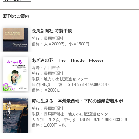
新刊のご案内
長周新聞社 特製手帳
発行：長周新聞社
価格：大＝2000円、小＝1500円
あざみの花 The Thistle Flower
著者：古川豊子
発行：長周新聞社
取扱：地方小出版流通センター
B5判 48項 上製 ISBN 978-4-9909603-4-6
価格：￥2000Ｅ
海に生きる 本州最西端・下関の漁業密着ルポ
発行：長周新聞社
取扱：長周新聞社、地方小出版流通センター
Ｂ５判 ５２頁 帯付き ISBN 978-4-9909603-3-9
価格：1,600円＋税