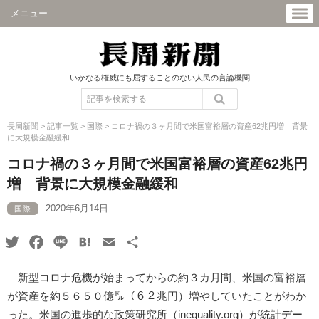
メニュー
いかなる権威にも屈することのない人民の言論機関
長周新聞
>
記事一覧
>
国際
>
コロナ禍の３ヶ月間で米国富裕層の資産62兆円増 背景
に大規模金融緩和
コロナ禍の３ヶ月間で米国富裕層の資産62兆円
増 背景に大規模金融緩和
2020年6月14日
国際
Twitter
Facebook
Line
Hatena
Email
共
有
新型コロナ危機が始まってからの約３カ月間、米国の富裕層
が資産を約５６５０億㌦（６２兆円）増やしていたことがわか
った。米国の進歩的な政策研究所（
inequality.org
）が統計デー