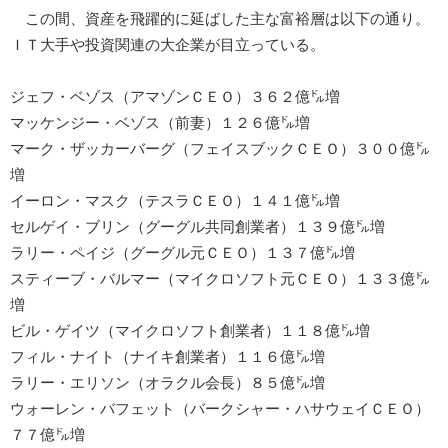
この間、資産を飛躍的に延ばした主な富裕層は以下の通り。
ＩＴ大手や投資関連の大企業が目立っている。
ジェフ・ベゾス（アマゾンＣＥＯ）３６２億㌦増
マッケンジー・ベゾス（前妻）１２６億㌦増
マーク・ザッカーバーグ（フェイスブックＣＥＯ）３００億㌦
増
イーロン・マスク（テスラＣＥＯ）１４１億㌦増
セルゲイ・ブリン（グーグル共同創業者）１３９億㌦増
ラリー・ペイジ（グーグル元ＣＥＯ）１３７億㌦増
スティーブ・バルマー（マイクロソフト元ＣＥＯ）１３３億㌦
増
ビル・ゲイツ（マイクロソフト創業者）１１８億㌦増
フィル・ナイト（ナイキ創業者）１１６億㌦増
ラリー・エリソン（オラクル会長）８５億㌦増
ウォーレン・バフェット（バークシャー・ハサウェイＣＥＯ）
７７億㌦増