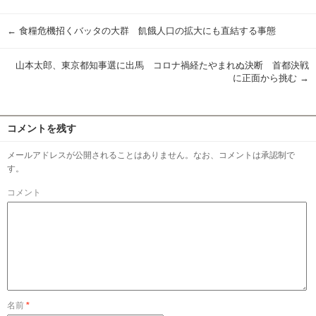
有
←
食糧危機招くバッタの大群 飢餓人口の拡大にも直結する事態
山本太郎、東京都知事選に出馬 コロナ禍経たやまれぬ決断 首都決戦
に正面から挑む
→
コメントを残す
メールアドレスが公開されることはありません。なお、コメントは承認制で
す。
コメント
名前
*