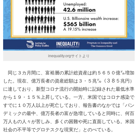
inequality.orgサイトより
同じ３カ月間に、富裕層の累計総資産は約５６５０億㌦増加
した。現在、億万長者の資産総額は３・５兆㌦（３８５兆円）
に達しており、新型コロナ流行の開始時に記録された最低水準
から１９・１５％上昇している。一方、米国ではコロナ感染で
すでに１０万人以上が死亡しており、報告書のなかでは「パン
デミックの最中、億万長者の富が急増していると同時に、何百
万人もの人々が苦しみ、多くの困難や死に直面している。米国
社会の不平等でグロテスクな現実だ」とのべている。