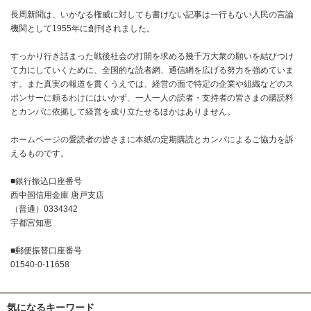
長周新聞は、いかなる権威に対しても書けない記事は一行もない人民の言論
機関として1955年に創刊されました。
すっかり行き詰まった戦後社会の打開を求める幾千万大衆の願いを結びつけ
て力にしていくために、全国的な読者網、通信網を広げる努力を強めていま
す。また真実の報道を貫くうえでは、経営の面で特定の企業や組織などのス
ポンサーに頼るわけにはいかず、一人一人の読者・支持者の皆さまの購読料
とカンパに依拠して経営を成り立たせるほかはありません。
ホームページの愛読者の皆さまに本紙の定期購読とカンパによるご協力を訴
えるものです。
■銀行振込口座番号
西中国信用金庫 唐戸支店
（普通）0334342
宇都宮知恵
■郵便振替口座番号
01540-0-11658
気になるキーワード