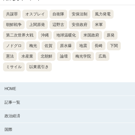
共謀罪
オスプレイ
自衛隊
安保法制
風力発電
朝鮮戦争
上関原発
辺野古
安倍政府
米軍
第二次世界大戦
沖縄
地球温暖化
米国政府
原発
ノドグロ
梅光
佐賀
原水爆
地震
長崎
下関
憲法
水産業
北朝鮮
論壇
梅光学院
広島
ミサイル
以東底引き
HOME
記事一覧
政治経済
国際