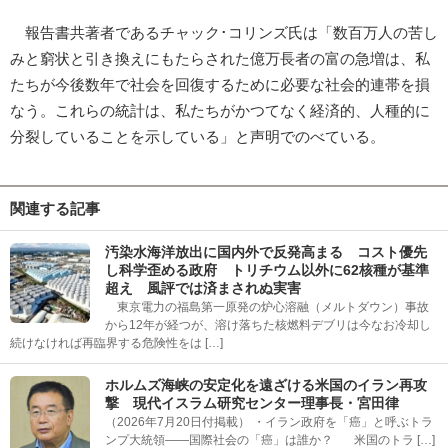
報告書共著者であるチャック･コリンズ氏は「数百万人の苦し
みと窮状と引き換えにもたらされた億万長者の富の急増は、私
たちが今後数年で社会を回復するために必要な社会的連帯を損
なう。これらの統計は、私たちがかつてなく経済的、人種的に
分裂していることを示している」と声明でのべている。
関連する記事
汚染水海洋放出に国内外で反発高まる コスト優先
し科学歪める政府 トリチウム以外に62核種が基準
超え 風評では済まされぬ実害
東京電力の福島第一原発の炉心溶融（メルトダウン）事故
から12年が経つが、溶け落ちた核燃料デブリは今なお冷却し
続けなければ再臨界する危険性をは […]
ホルムズ海峡の安定化を遠ざける米国のイラン再攻
撃 現代イスラム研究センター理事長・宮田律
（2026年7月20日付掲載） ・イラン政府を「癌」と呼ぶトラ
ンプ大統領――国際社会の「癌」は誰か？ 米国のトラ […]