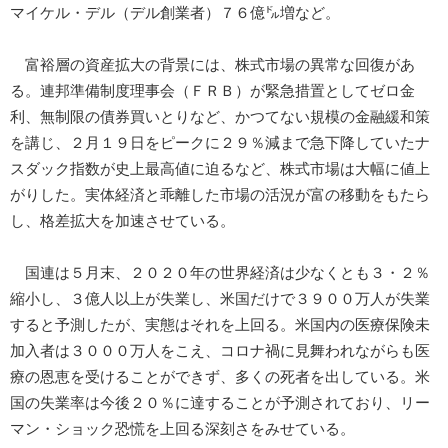
マイケル・デル（デル創業者）７６億㌦増など。
富裕層の資産拡大の背景には、株式市場の異常な回復があ
る。連邦準備制度理事会（ＦＲＢ）が緊急措置としてゼロ金
利、無制限の債券買いとりなど、かつてない規模の金融緩和策
を講じ、２月１９日をピークに２９％減まで急下降していたナ
スダック指数が史上最高値に迫るなど、株式市場は大幅に値上
がりした。実体経済と乖離した市場の活況が富の移動をもたら
し、格差拡大を加速させている。
国連は５月末、２０２０年の世界経済は少なくとも３・２％
縮小し、３億人以上が失業し、米国だけで３９００万人が失業
すると予測したが、実態はそれを上回る。米国内の医療保険未
加入者は３０００万人をこえ、コロナ禍に見舞われながらも医
療の恩恵を受けることができず、多くの死者を出している。米
国の失業率は今後２０％に達することが予測されており、リー
マン・ショック恐慌を上回る深刻さをみせている。