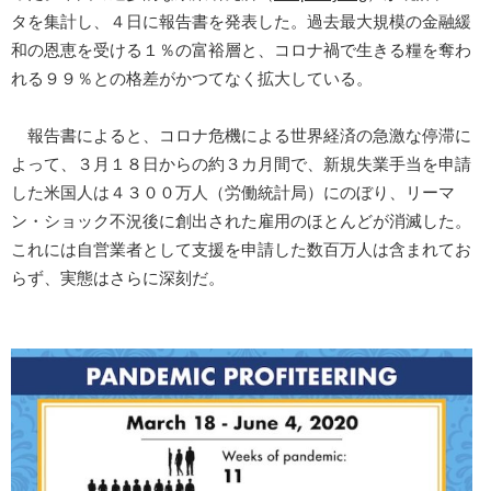
タを集計し、４日に報告書を発表した。過去最大規模の金融緩
和の恩恵を受ける１％の富裕層と、コロナ禍で生きる糧を奪わ
れる９９％との格差がかつてなく拡大している。
報告書によると、コロナ危機による世界経済の急激な停滞に
よって、３月１８日からの約３カ月間で、新規失業手当を申請
した米国人は４３００万人（労働統計局）にのぼり、リーマ
ン・ショック不況後に創出された雇用のほとんどが消滅した。
これには自営業者として支援を申請した数百万人は含まれてお
らず、実態はさらに深刻だ。