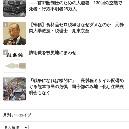
――首都圏制圧のための大虐殺 130回の空襲で
死者・行方不明者25万人
【寄稿】食料品ゼロ税率はなぜダメなのか 元静
岡大学教授・税理士 湖東京至
防衛費を被災地にまわせ
「戦争になれば標的に」 長射程ミサイル配備め
ぐる熊本市民の危惧 司令部のみ地下化し住民説
明会もなく
月別アーカイブ