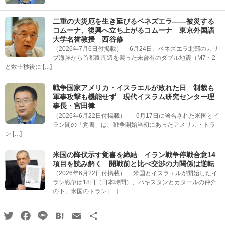
二重の大災厄を生き延びるベネズエラ――被災する
コムーナ、復興へ立ち上がるコムーナ 東京外国語
大学名誉教授 西谷修
（2026年7月6日付掲載） 6月24日、ベネズエラ北部のカリ
ブ海岸から首都圏周辺を襲った未曾有のダブル地震（M7・2
と数十秒後に […]
戦争国家アメリカ・イスラエルが敗れた日 制裁も
軍事攻撃も機能せず 現代イスラム研究センター理
事長・宮田律
（2026年6月22日付掲載） 6月17日に署名された米国とイ
ラン間の「覚書」は、戦争開始当初にあったアメリカ・トラ
ン […]
米国の降伏示す覚書を締結 イラン戦争停戦合意14
項目を読み解く 開戦前と比べ交渉の力関係は逆転
（2026年6月22日付掲載） 米国とイスラエルが開始したイ
ラン戦争は18日（日本時間）、パキスタンとカタールの仲介
の下、米国のトラン […]
Twitter
Facebook
Line
Hatena
Email
共