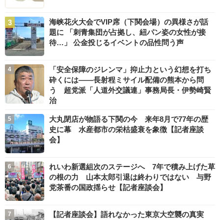
海峡花火大会でVIP席（下関会場）の異様さが話
題に 「刺青集団が占拠し、紐パン姿の女性が接
待…」 公金投じるイベントの品性問う声
「安全保障のジレンマ」抑止力という幻想を打ち
砕くには――長射程ミサイル配備の熊本から問
う 超党派「人道外交議連」事務局長・伊勢崎賢
治
大丸閉店が物語る下関の今 来年8月で77年の歴
史に幕 水産都市の栄枯盛衰を象徴【記者座談
会】
れいわ新選組次のステージへ 7年で積み上げた草
の根の力 山本太郎引退は終わりではない 与野
党茶番の国政揺らせ【記者座談会】
【記者座談会】語れなかった東京大空襲の真実