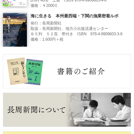
B5判 48項 上製 ISBN 978-4-9909603-4-6
価格：￥2000Ｅ
海に生きる 本州最西端・下関の漁業密着ルポ
発行：長周新聞社
取扱：長周新聞社、地方小出版流通センター
Ｂ５判 ５２頁 帯付き ISBN 978-4-9909603-3-9
価格：1,600円＋税