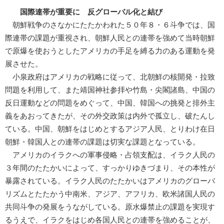
国際連帯が重要に 反グローバル化と結び
朝鮮戦争のさなかにたたかわれた５０年８・６斗争では、国
際連帯の課題が重視され、朝鮮人民との連帯を強めて当時朝鮮
で原爆を使おうとしたアメリカの手足を縛る力のある運動を発
展させた。
小泉政府はアメリカの戦略に従って、北朝鮮の核開発・拉致
問題を利用して、また靖国神社参拝や竹島・尖閣諸島、中国の
反日運動などの問題をめぐって、中国、韓国への挑発と排外主
義をあおってきたが、その外交政策は内外で孤立し、破たんし
ている。中国、朝鮮をはじめとするアジア人民、とりわけ在日
朝鮮・韓国人との連帯の課題は切実な課題となっている。
アメリカのイラクへの軍事侵略・占領支配は、イラク人民の
３年間のたたかいによって、すっかりゆきづまり、その本性が
暴露されている。イラク人民のたたかいはアメリカのグローバ
リズムとたたかう中南米、アジア、アフリカ、欧米諸国人民の
共同斗争の発展をうながしている。原水爆禁止の課題を実現す
るうえで、イラクをはじめ各国人民との連帯を強めることが、