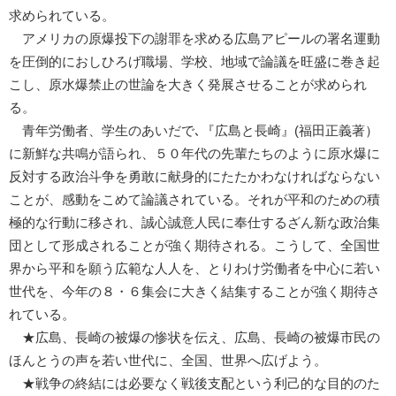
求められている。
アメリカの原爆投下の謝罪を求める広島アピールの署名運動
を圧倒的におしひろげ職場、学校、地域で論議を旺盛に巻き起
こし、原水爆禁止の世論を大きく発展させることが求められ
る。
青年労働者、学生のあいだで､『広島と長崎』(福田正義著）
に新鮮な共鳴が語られ、５０年代の先輩たちのように原水爆に
反対する政治斗争を勇敢に献身的にたたかわなければならない
ことが、感動をこめて論議されている。それが平和のための積
極的な行動に移され、誠心誠意人民に奉仕するざん新な政治集
団として形成されることが強く期待される。こうして、全国世
界から平和を願う広範な人人を、とりわけ労働者を中心に若い
世代を、今年の８・６集会に大きく結集することが強く期待さ
れている。
★広島、長崎の被爆の惨状を伝え、広島、長崎の被爆市民の
ほんとうの声を若い世代に、全国、世界へ広げよう。
★戦争の終結には必要なく戦後支配という利己的な目的のた