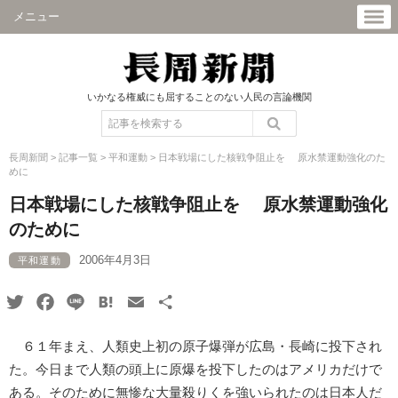
メニュー
いかなる権威にも屈することのない人民の言論機関
長周新聞
>
記事一覧
>
平和運動
>
日本戦場にした核戦争阻止を 原水禁運動強化のた
めに
日本戦場にした核戦争阻止を 原水禁運動強化
のために
2006年4月3日
平和運動
Twitter
Facebook
Line
Hatena
Email
共
有
６１年まえ、人類史上初の原子爆弾が広島・長崎に投下され
た。今日まで人類の頭上に原爆を投下したのはアメリカだけで
ある。そのために無惨な大量殺りくを強いられたのは日本人だ