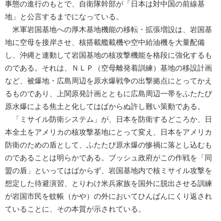
事態の進行のもとで、自衛隊幹部が「日本は対中国の前線基
地」と公言するまでになっている。
米軍岩国基地への厚木基地機能の移転・拡張増設は、岩国基
地に空母を接岸させ、核搭載艦載機や空中給油機を大量配備
し、沖縄と連動して岩国基地の核攻撃機能を格段に強化するも
のである。それは、ＮＬＰ（空母離発着訓練）基地の移設計画
など、被爆地・広島周辺を原水爆戦争の出撃拠点にとってかえ
るものであり、上関原発計画とともに広島周辺一帯をふたたび
原水爆による焦土と化してはばからぬ許し難い策動である。
「ミサイル防衛システム」が、日本を防衛するどころか、日
本全土をアメリカの核攻撃基地にとって変え、日本をアメリカ
防衛のための盾として、ふたたび原水爆の惨禍に落とし込むも
のであることは明らかである。ブッシュ政府がこの作戦を「同
盟の盾」といってはばからず、岩国基地内で核ミサイル攻撃を
想定した待避演習、とりわけ米兵家族を国外に脱出させる訓練
が岩国市民を蚊帳（かや）の外においてひんぱんにくり返され
ていることに、その本質が示されている。