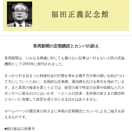
長周新聞の定期購読とカンパの訴え
長周新聞は、いかなる権威に対しても書けない記事は一行もない人民の言論
機関として1955年に創刊されました。
すっかり行き詰まった戦後社会の打開を求める幾千万大衆の願いを結びつけ
て力にしていくために、全国的な読者網、通信網を広げる努力を強めていま
す。また真実の報道を貫くうえでは、経営の面で特定の企業や組織などのス
ポンサーに頼るわけにはいかず、一人一人の読者・支持者の皆さまの購読料
とカンパに依拠して経営を成り立たせるほかはありません。
ホームページの愛読者の皆さまに本紙の定期購読とカンパによるご協力を訴
えるものです。
■銀行振込口座番号