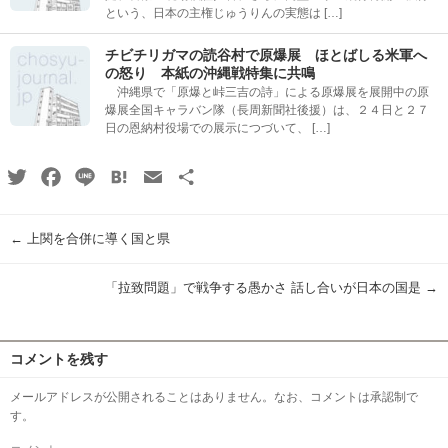
という、日本の主権じゅうりんの実態は […]
チビチリガマの読谷村で原爆展 ほとばしる米軍へ
の怒り 本紙の沖縄戦特集に共鳴
沖縄県で「原爆と峠三吉の詩」による原爆展を展開中の原
爆展全国キャラバン隊（長周新聞社後援）は、２４日と２７
日の恩納村役場での展示につづいて、 […]
Twitter
Facebook
Line
Hatena
Email
共
有
←
上関を合併に導く国と県
「拉致問題」で戦争する愚かさ 話し合いが日本の国是
→
コメントを残す
メールアドレスが公開されることはありません。なお、コメントは承認制で
す。