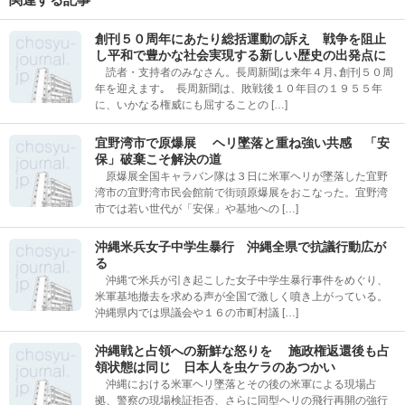
創刊５０周年にあたり総括運動の訴え 戦争を阻止
し平和で豊かな社会実現する新しい歴史の出発点に
読者・支持者のみなさん。長周新聞は来年４月､創刊５０周
年を迎えます｡ 長周新聞は、敗戦後１０年目の１９５５年
に、いかなる権威にも屈することの […]
宜野湾市で原爆展 ヘリ墜落と重ね強い共感 「安
保」破棄こそ解決の道
原爆展全国キャラバン隊は３日に米軍ヘリが墜落した宜野
湾市の宜野湾市民会館前で街頭原爆展をおこなった。宜野湾
市では若い世代が「安保」や基地への […]
沖縄米兵女子中学生暴行 沖縄全県で抗議行動広が
る
沖縄で米兵が引き起こした女子中学生暴行事件をめぐり、
米軍基地撤去を求める声が全国で激しく噴き上がっている。
沖縄県内では県議会や１６の市町村議 […]
沖縄戦と占領への新鮮な怒りを 施政権返還後も占
領状態は同じ 日本人を虫ケラのあつかい
沖縄における米軍ヘリ墜落とその後の米軍による現場占
拠、警察の現場検証拒否、さらに同型ヘリの飛行再開の強行