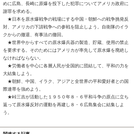
めに広島、長崎に原爆を投下した犯罪についてアメリカ政府に
謝罪を求める。
★日本を原水爆戦争の戦場にする中国・朝鮮への戦争挑発反
対、アメリカの下請戦争への参戦を阻止しよう。自衛隊のイラ
クからの撤退、有事法の撤回。
★世界中からすべての原水爆兵器の製造、貯蔵、使用の禁止
を要求する。そのためにはアメリカが率先して原水爆を廃絶し
なければならない。
★労働者を中心に各層人民が全国的に団結して、平和の力を
大結集しよう。
★朝鮮、中国、イラク、アジアと全世界の平和愛好者との国
際連帯を強めよう。
★峠三吉が活動した１９５０年８・６平和斗争の原点に立ち
返って原水爆反対の運動を再建し８・６広島集会に結集しよ
う。
関連する記事