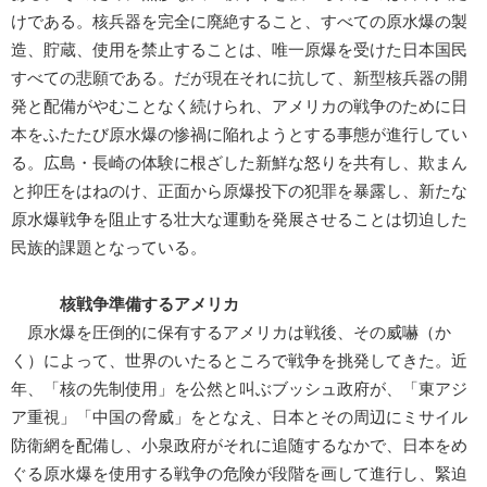
けである。核兵器を完全に廃絶すること、すべての原水爆の製
造、貯蔵、使用を禁止することは、唯一原爆を受けた日本国民
すべての悲願である。だが現在それに抗して、新型核兵器の開
発と配備がやむことなく続けられ、アメリカの戦争のために日
本をふたたび原水爆の惨禍に陥れようとする事態が進行してい
る。広島・長崎の体験に根ざした新鮮な怒りを共有し、欺まん
と抑圧をはねのけ、正面から原爆投下の犯罪を暴露し、新たな
原水爆戦争を阻止する壮大な運動を発展させることは切迫した
民族的課題となっている。
核戦争準備するアメリカ
原水爆を圧倒的に保有するアメリカは戦後、その威嚇（か
く）によって、世界のいたるところで戦争を挑発してきた。近
年、「核の先制使用」を公然と叫ぶブッシュ政府が、「東アジ
ア重視」「中国の脅威」をとなえ、日本とその周辺にミサイル
防衛網を配備し、小泉政府がそれに追随するなかで、日本をめ
ぐる原水爆を使用する戦争の危険が段階を画して進行し、緊迫