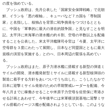
の度を強めている。
ブッシュ政府は、先月公表した「国家安全保障戦略」で北朝
鮮、イランを「悪の枢軸」、キューバなど７カ国を「専制国
家」と名指しし、核独占を背景に戦争挑発をつづけるととも
に、中国を「軍事的に最大の潜在的競争国」と見なすことを明
記。太平洋に米海軍の潜水艦の約６割、空母の半数以上を配備
することを公表した。米太平洋艦隊司令官は「今夏、太平洋に
空母群を３度にわたって展開し、日本など同盟国とともに最大
規模の演習を実施する」とのべ、日本周辺の緊張を高めてい
る。
ブッシュ政府はまた、原子力潜水艦に搭載する新型の弾道ミ
サイルの開発、潜水艦発射型ミサイルに搭載する新型核弾頭の
製造に着手する方針をあいついでうち出した。こうしたなかで
日本に迎撃ミサイル発射のための早期警戒レーダーを配備、今
年八月までに稼働させることや米原子力空母を佐世保に寄港さ
せる計画とあわせて、今年後半には米軍横須賀基地に迎撃ミサ
イル搭載のイージス艦が配備されようとしている。このような