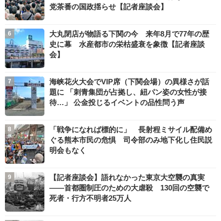
党茶番の国政揺らせ【記者座談会】
大丸閉店が物語る下関の今 来年8月で77年の歴
史に幕 水産都市の栄枯盛衰を象徴【記者座談
会】
海峡花火大会でVIP席（下関会場）の異様さが話
題に 「刺青集団が占拠し、紐パン姿の女性が接
待…」 公金投じるイベントの品性問う声
「戦争になれば標的に」 長射程ミサイル配備め
ぐる熊本市民の危惧 司令部のみ地下化し住民説
明会もなく
【記者座談会】語れなかった東京大空襲の真実
――首都圏制圧のための大虐殺 130回の空襲で
死者・行方不明者25万人