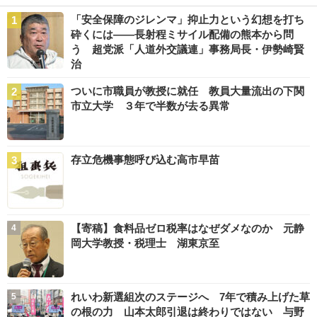
「安全保障のジレンマ」抑止力という幻想を打ち
砕くには――長射程ミサイル配備の熊本から問
う 超党派「人道外交議連」事務局長・伊勢崎賢
治
ついに市職員が教授に就任 教員大量流出の下関
市立大学 ３年で半数が去る異常
存立危機事態呼び込む高市早苗
【寄稿】食料品ゼロ税率はなぜダメなのか 元静
岡大学教授・税理士 湖東京至
れいわ新選組次のステージへ 7年で積み上げた草
の根の力 山本太郎引退は終わりではない 与野