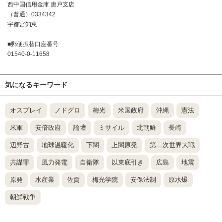
西中国信用金庫 唐戸支店
（普通）0334342
宇都宮知恵
■郵便振替口座番号
01540-0-11658
気になるキーワード
オスプレイ
ノドグロ
梅光
米国政府
沖縄
憲法
米軍
安倍政府
論壇
ミサイル
北朝鮮
長崎
辺野古
地球温暖化
下関
上関原発
第二次世界大戦
共謀罪
風力発電
自衛隊
以東底引き
広島
地震
原発
水産業
佐賀
梅光学院
安保法制
原水爆
朝鮮戦争