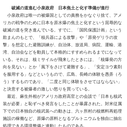
破滅の道進む小泉政府 日本焦土と化す準備が進行
小泉政府は唯一の被爆国としての責務をかなぐり捨て、アメ
リカの戦争のために日本を原水爆の焦土と化すという屈辱的な
破滅の道を突き進んでいる。すでに、「国民保護計画」という
欺まんのもとで、「核兵器による攻撃」や「原発ゲリラの攻
撃」を想定した避難訓練が、自治体、放送局、病院、運輸、港
湾、自治会などを動員して本格的にすすめられるまでになって
いる。それは、核ミサイルが飛来したときには、「核爆発の方
向を見ない」とか「風下をさけて避難する」、「安定ヨウ素剤
を服用する」などというもので、広島、長崎の体験を愚弄（ろ
う）するものであり、「二度と同じ体験をさせてはならない」
と決意する被爆者の激しい怒りを買っている。
最近、麻生外相がアメリカ政府高官との会談で「日本も核武
装が必要」と恥ずべき発言をしたことが暴露された。対米従属
下での日本独自の核武装への動きは、六ヶ所村の核燃料再処理
施設の稼働など、原爆の原料となるプルトニウムを独自に抽出
処理できる環境整備と連動したものである。