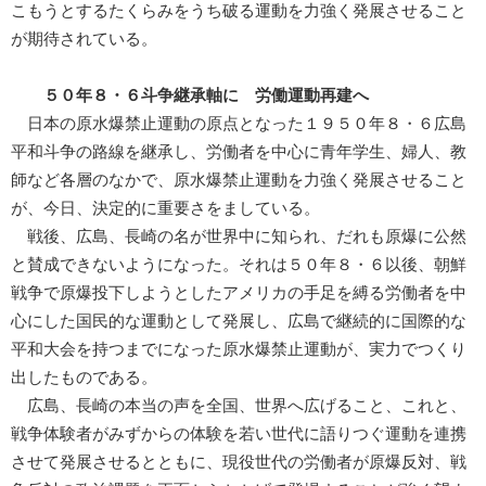
こもうとするたくらみをうち破る運動を力強く発展させること
が期待されている。
５０年８・６斗争継承軸に 労働運動再建へ
日本の原水爆禁止運動の原点となった１９５０年８・６広島
平和斗争の路線を継承し、労働者を中心に青年学生、婦人、教
師など各層のなかで、原水爆禁止運動を力強く発展させること
が、今日、決定的に重要さをましている。
戦後、広島、長崎の名が世界中に知られ、だれも原爆に公然
と賛成できないようになった。それは５０年８・６以後、朝鮮
戦争で原爆投下しようとしたアメリカの手足を縛る労働者を中
心にした国民的な運動として発展し、広島で継続的に国際的な
平和大会を持つまでになった原水爆禁止運動が、実力でつくり
出したものである。
広島、長崎の本当の声を全国、世界へ広げること、これと、
戦争体験者がみずからの体験を若い世代に語りつぐ運動を連携
させて発展させるとともに、現役世代の労働者が原爆反対、戦