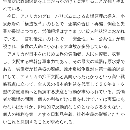
争反対の政治課題を正面からかかげて登場することが強く望ま
れている。
今日、アメリカのグローバリズムによる市場原理の導入、小
泉政府の「構造改革」のもとで、企業の合併・再編、倒産と失
業が長期につづき、労働現場はすさまじい殺人的状況におかれ
ている。「営利優先」のもとで、「安全性」や「公共性」が無
視され、多数の人命にかかわる大事故が多発している。
アメリカが日本をはじめ世界の労働者、人民を搾取、収奪
し、支配する根幹は軍事力であり、その最大の武器は原水爆で
ある。労働者が核兵器の廃絶、原水爆戦争反対を第一義的課題
にして、アメリカの抑圧支配と真向からたたかうという高い戦
略観点に立って、全人民の根本的利益を代表して５０年８・６
型の労働運動へと転換する決意と行動が求められている。労働
者が職場の問題、個人の利益だけに目をむけていては実際にあ
わないばかりか、排他的で反動的なものとならざるをえない。
個人の権利を第一とする日和見主義、排外主義の影響とたたか
いこれと決別することが求められる。