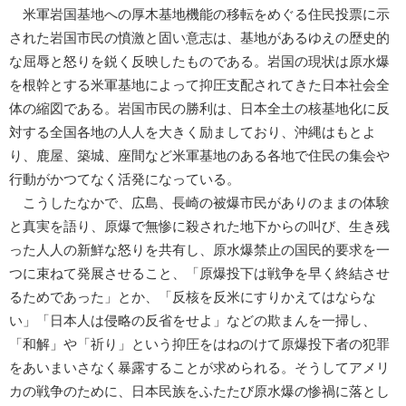
米軍岩国基地への厚木基地機能の移転をめぐる住民投票に示
された岩国市民の憤激と固い意志は、基地があるゆえの歴史的
な屈辱と怒りを鋭く反映したものである。岩国の現状は原水爆
を根幹とする米軍基地によって抑圧支配されてきた日本社会全
体の縮図である。岩国市民の勝利は、日本全土の核基地化に反
対する全国各地の人人を大きく励ましており、沖縄はもとよ
り、鹿屋、築城、座間など米軍基地のある各地で住民の集会や
行動がかつてなく活発になっている。
こうしたなかで、広島、長崎の被爆市民がありのままの体験
と真実を語り、原爆で無惨に殺された地下からの叫び、生き残
った人人の新鮮な怒りを共有し、原水爆禁止の国民的要求を一
つに束ねて発展させること、「原爆投下は戦争を早く終結させ
るためであった」とか、「反核を反米にすりかえてはならな
い」「日本人は侵略の反省をせよ」などの欺まんを一掃し、
「和解」や「祈り」という抑圧をはねのけて原爆投下者の犯罪
をあいまいさなく暴露することが求められる。そうしてアメリ
カの戦争のために、日本民族をふたたび原水爆の惨禍に落とし