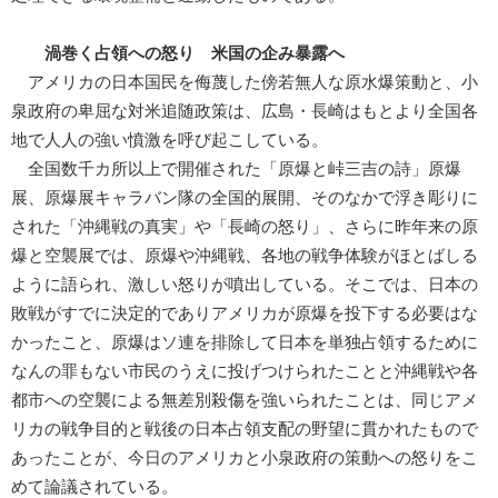
渦巻く占領への怒り 米国の企み暴露へ
アメリカの日本国民を侮蔑した傍若無人な原水爆策動と、小
泉政府の卑屈な対米追随政策は、広島・長崎はもとより全国各
地で人人の強い憤激を呼び起こしている。
全国数千カ所以上で開催された「原爆と峠三吉の詩」原爆
展、原爆展キャラバン隊の全国的展開、そのなかで浮き彫りに
された「沖縄戦の真実」や「長崎の怒り」、さらに昨年来の原
爆と空襲展では、原爆や沖縄戦、各地の戦争体験がほとばしる
ように語られ、激しい怒りが噴出している。そこでは、日本の
敗戦がすでに決定的でありアメリカが原爆を投下する必要はな
かったこと、原爆はソ連を排除して日本を単独占領するために
なんの罪もない市民のうえに投げつけられたことと沖縄戦や各
都市への空襲による無差別殺傷を強いられたことは、同じアメ
リカの戦争目的と戦後の日本占領支配の野望に貫かれたもので
あったことが、今日のアメリカと小泉政府の策動への怒りをこ
めて論議されている。