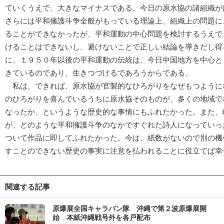
ていくうえで、大きなマイナスである。今日の原水協の諸組織が
さらには平和擁護斗争全般がもっている理論上、組織上の問題に
ることができなかったが、平和運動の中心問題を検討するうえで
けることはできないし、避けないことで正しい結論を導きだし得
に、１９５０年以後の平和運動の伝統は、今日中国地方を中心と
きているのであり、生きつづけるであろうからである。
私は、できれば、原水協が官製的なひろがりをなぜもつように
のひろがりを喜んでいるうちに原水協そのものが、多くの地域で
なったか、というような歴史的な事情にもふれたかった。また、
が、どのような平和擁護斗争のなかですぐれた詩人になっていっ
ついて作品に即してふれたかった。今は、紙数がないので別の機
すことのできない歴史の事実に注意を払われることに役立てば幸
関連する記事
原爆展全国キャラバン隊 沖縄で第２波原爆展開
始 本紙沖縄戦号外を各戸配布