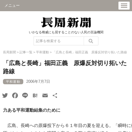
メニュー
いかなる権威にも屈することのない人民の言論機関
長周新聞
>
記事一覧
>
平和運動
>
「広島と長崎」福田正義 原爆反対切り拓いた路線
「広島と長崎」福田正義 原爆反対切り拓いた
路線
2006年7月7日
平和運動
Twitter
Facebook
Line
Hatena
Email
共
有
力ある平和運動結集のために
広島、長崎への原爆投下から６１年目の夏を迎える。「瞬時に