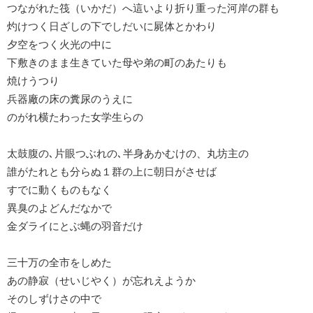
つながれた筏（いかだ）へ這いより折り重った河岸の群も
灼けつく日ざしの下でしだいに屍体とかわり
夕空をつく火光の中に
下敷きのまま生きていた母や弟の町のあたりも
焼けうつり
兵器廠の床の糞尿のうえに
のがれ横たわった女学生らの
太鼓腹の､片眼つぶれの､半身あかむけの、丸坊主の
誰がたれとも分らぬ１群の上に朝日がさせば
すでに動くものもなく
異臭のよどんだなかで
金ダライにとぶ蝿の羽音だけ
三十万の全市をしめた
あの静寂（せいじやく）が忘れえようか
そのしずけさの中で