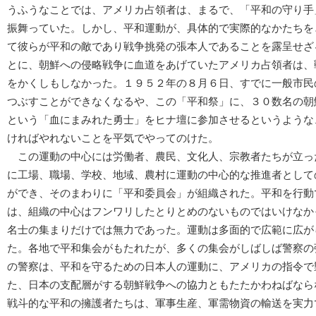
うふうなことでは、アメリカ占領者は、まるで、「平和の守り手
振舞っていた。しかし、平和運動が、具体的で実際的なかたちを
て彼らが平和の敵であり戦争挑発の張本人であることを露呈せざ
とに、朝鮮への侵略戦争に血道をあげていたアメリカ占領者は、
をかくしもしなかった。１９５２年の８月６日、すでに一般市民
つぶすことができなくなるや、この「平和祭」に、３０数名の朝
という「血にまみれた勇士」をヒナ壇に参加させるというような
ければやれないことを平気でやってのけた。
この運動の中心には労働者、農民、文化人、宗教者たちが立っ
に工場、職場、学校、地域、農村に運動の中心的な推進者として
ができ、そのまわりに「平和委員会」が組織された。平和を行動
は、組織の中心はフンワリしたとりとめのないものではいけなか
名士の集まりだけでは無力であった。運動は多面的で広範に広が
た。各地で平和集会がもたれたが、多くの集会がしばしば警察の
の警察は、平和を守るための日本人の運動に、アメリカの指令で
た、日本の支配層がする朝鮮戦争への協力ともたたかわねばなら
戦斗的な平和の擁護者たちは、軍事生産、軍需物資の輸送を実力