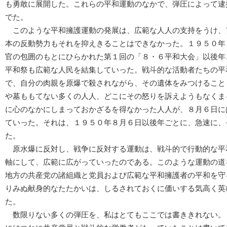
も勇敢に展開した。これらの平和運動のなかで、弾圧によって逮
でた。
このような平和擁護運動の発展は、広範な人人の支持をうけ、
本の反動勢力もそれを抑えきることはできなかった。１９５０年
官の包囲のもとにひらかれた第１回の「８・６平和大会」以後年
平和祭も広範な人民を結集していった。戦斗的な活動者たちの平
で、自分の肉親を原爆で殺されながら、その遺体をみつけること
や墓ももてない多くの人人、どこにその怒りを訴えようもなくま
に心のなかにしまっておかざるを得なかった人人が、８月６日に
ていった。それは、１９５０年８月６日以後年ごとに、急速に、
た。
原水爆に反対し、戦争に反対する運動は、戦斗的で行動的な平
軸にして、広範に広がっていったのである。このような運動の道
地方の共産党の諸組織と党員および広範な平和擁護者の平和を守
りみぬ献身的なたたかいは、しるされておくに価いする気高く英
た。
数限りない多くの弾圧を、私はとてもここでは書ききれない。