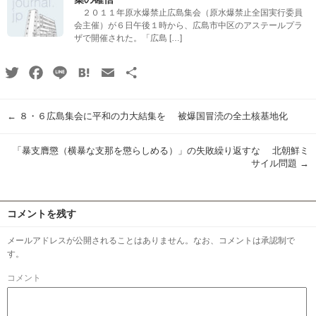
２０１１年原水爆禁止広島集会（原水爆禁止全国実行委員
会主催）が６日午後１時から、広島市中区のアステールプラ
ザで開催された。「広島 […]
Twitter
Facebook
Line
Hatena
Email
共
有
←
８・６広島集会に平和の力大結集を 被爆国冒涜の全土核基地化
「暴支膺懲（横暴な支那を懲らしめる）」の失敗繰り返すな 北朝鮮ミ
サイル問題
→
コメントを残す
メールアドレスが公開されることはありません。なお、コメントは承認制で
す。
コメント