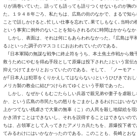
りが渦巻いていた。語っても語っても語りつくせないものが胸の
た。１９４８年ごろ、私たちは、広島の街のなかで、まるで知ら
ことで話しかけると､忙しい仕事を忘れて､果てしもなく､当時の
という事実に例外のないことを知らされるのに時間はかからなか
しかし、表面は、それは何にもあらわれなかった。｢広島は平
る｣といった調子のマスコミにおおわれていたのである。
｢日本軍閥の無謀な戦争に終止符をうち、本土焦土作戦から幾
救うためにやむを得ぬ手段として原爆は投下された｣という宣伝
抑えつけてまかりとおっていたのである。そして、「ノーモア・
が｢日本人は犯罪をくりかえしてはならない｣というひびきでお
メリカ製の教会に結びつけられてゆくという手順であった。
しかし、なぜかくもむごたらしい兵器で親兄弟や妻子を虐殺し
か、という広島の市民たちの怒りをごまかしきるわけにはいかな
上かつてない残虐さで大量の無辜（こ）の人民を殺し地獄絵を現
かき消すことはできないし、それを説得することはできないので
ちは、占領軍として入ってきたアメリカ兵たちを、原爆投下者で
てみるわけにはいかなかったのである。このことも、長崎とおな