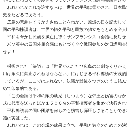
われわれがこれを許すならば、世界の平和は脅かされ、日本民
史をたどるであろう。
広島の悲劇をくりかえさぬことをねがい、原爆の日を記念して
国の平和擁護者は、世界の恒久平和と民族の独立をもとめる全人
平和を脅かし民族を滅亡に導くサンフランシスコ会議に反対せ
米ソ英中の四国外相会議にもとづく全交戦国参加の対日講和会
せよ！
採択された「決議」は「世界がふたたび広島の悲劇をくりかえ
用は永久に禁止されねばならない」にはじまる平和擁護の実践的
しているが、ここではふれない。決議が最後をつぎのように結ん
めて印象的である。
「この会議は平和の敵の執拗（しつよう）な弾圧と妨害のなか
式に代表を送ったほか１５００名の平和擁護者を集めて決行され
平和擁護者の固い団結を何ものも妨害し弾圧しさることができ
議は実証した。
われわれは、この会議の成果に立ち、平和と独立のためこの決