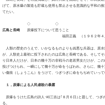
げて、原水爆の製造も貯蔵も使用も禁止させる意識的な平和の推
てたい。
◇ ◇
広島と長崎
原爆投下について思うこと
福田正義 （１９６２年４月１５
人類の歴史のうえで、いかなるものよりも凶悪な兵器は、原水
が、人類史上最初に投下されたのは広島と長崎である。そしてそ
り日本人だけが、日本の幾十万の非戦斗の老若男女だけが、この
投げつけられ、一瞬にして幾十万が命をうばわれ、さらに、幾十
い傷痕（しょうこん）をうけて、つぎつぎに命をちぢめていって
１，原爆による人民虐殺の暴露
原爆をうけた広島の詩人･峠三吉は｢８月６日｣と題して、つぎ
る。