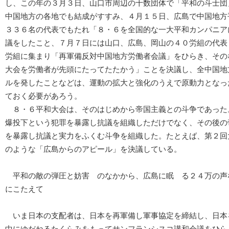
し、この年の３月３日、山口市周辺の十数団体で「平和の斗士団
中国地方の各地でも結成がすすみ、４月１５日、広島で中国地方
３３６名の代表でもたれ「８・６を全国的な一大平和カンパニア
議をしたこと、７月７日には山口、広島、岡山の４０労組の代表
労組に集まり「再軍備反対中国地方労働者会議」をひらき、その
大会を労働者が先頭にたってたたかう」ことを決議し、全中国地
ルを発したことなどは、運動の拡大と強化のうえで原動力となっ
ておく必要があろう。
８・６平和大会は、そのはじめから帝国主義との斗争であった
爆投下という犯罪を暴露し抗議を組織しただけでなく、その後の
を暴露し抗議と実力をふくむ斗争を組織した。たとえば、第２回大会
のような「広島からのアピール」を決議している。
平和の敵の弾圧と妨害 のなかから、広島に眠 る２４万の声
にこたえて
いま日本の支配者は、日本を再軍備し軍事協定を締結し、日本
中にゆだねるたくらみをもってサンフランシスコ講和会議をひら