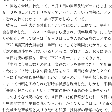
中国地方全域にわたって、８月１日の国際反戦デーにはじまっ
８・６を頂点としてもりあがっていった。こういう情勢に、アメ
に恐れあわてたかは、つぎの事実がしめしている。
彼らは、平和大会を禁止しただけではない。広島では、平和と
会を禁止した。ユネスコの集会すら流され、例年欺瞞的におこな
りやめた。そして彼らは「８月６日は日本人民の反省の日とする
平和擁護実行委員会は「暴圧にたいしては断固たたかう」とい
反対の抗議斗争をよびかけるとともに、プログラムどおりに準備
当日前後の模様を、新聞『平和の斗士』によってみよう。
「事前に市警は数万の弾圧・脅迫のビラを警察号外として配布
にわたって３時間おきの脅迫放送をやり、当日は全県から２００
さらに千余の警官を待機せしめた。彼らのいう『平和都市広島』
によって街頭を固められた戦時的状態を現出した。しかも、平和
『暴動が起こった』というデマ放送をやり市民の不安をそそった
このような状況のなかで、４日夜には前夜祭がもたれ、５日に
と中国地方青年平和会議がひらかれ、かくて６日当日は、｢全市
れた厳重な警戒網と入りみだれる私服、挑発者の暗躍のなかで、