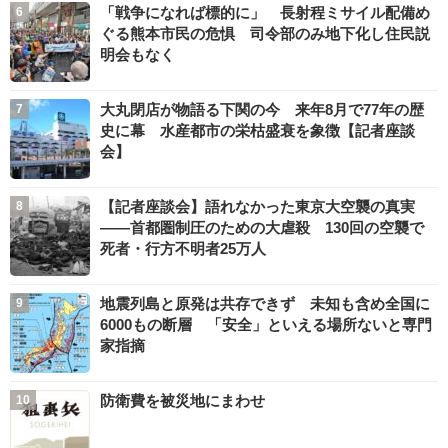
「戦争になれば標的に」 長射程ミサイル配備め
ぐる熊本市民の危惧 司令部のみ地下化し住民説
明会もなく
大丸閉店が物語る下関の今 来年8月で77年の歴
史に幕 水産都市の栄枯盛衰を象徴【記者座談
会】
【記者座談会】語れなかった東京大空襲の真実
――首都圏制圧のための大虐殺 130回の空襲で
死者・行方不明者25万人
地震列島と原発は共存できず 未知も含め全国に
6000もの断層 「安全」といえる場所ないと専門
家指摘
防衛費を被災地にまわせ