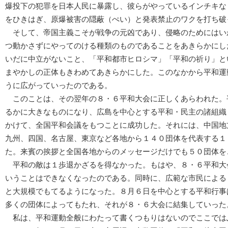
爆投下の犯罪を日本人民に暴露し、彼らがやっているインチキな
をひきはぎ、原爆被害の隠蔽（ぺい）と発表禁止のワクを打ち破
そして、帝国主義こそが戦争の元凶であり、侵略のためにはい
つ動かさずにやってのける種類のものであることをあきらかにし
いだに中立がないこと、「平和都市ヒロシマ」「平和の祈り」と
まやかしの正体もきわめてあきらかにした。このなかから平和運
うに広がっていったのである。
このことは、その翌年の８・６平和大会に正しくあらわれた。
るかに大きなものになり、広島を中心とする平和・民主の諸組織
かけて、全国平和会議をもつことに成功した。それには、中国地
九州、四国、名古屋、東京など各地から１４０団体を代表する１
た。来賓の挨拶と全国各地からのメッセージだけでも５０団体を
平和の敵は１歩退かざるを得なかった。もはや、８・６平和大
いうことはできなくなったのである。同時に、広範な市民による
と大規模でもてるようになった。８月６日を中心とする平和行事
多くの団体によってもたれ、それが８・６大会に結集していった
私は、平和運動全般にわたって書くつもりはないのでここでは