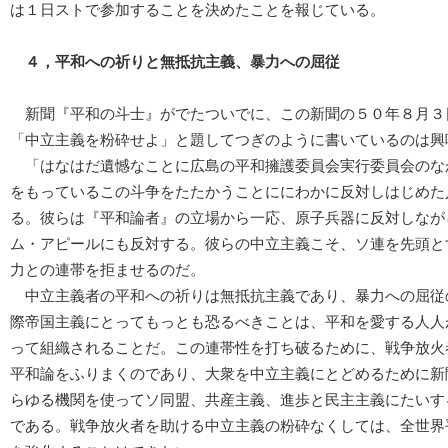
は１日ストで参加することを決めたことを報じている。
４，平和への祈りと無抵抗主義、暴力への屈従
新聞『平和の斗士』がでたついでに、この新聞の５０年８月３
「中立主義を粉砕せよ」と題してつぎのように書いているのは興
「はなはだ遺憾なことに広島の平和擁護委員会実行委員会のな
をもっているこの斗争をたたかうことににわかに反対しはじめた
る。彼らは『平和論者』の立場から一応、原子兵器に反対しなが
ム・アピールにも反対する。彼らの中立主義こそ、ソ連を先頭と
力との連帯を拒ませるのだ。
中立主義者の平和への祈りは無抵抗主義であり、暴力への屈従
際帝国主義にとってもっとも恐るべきことは、平和を愛する人人
って組織されることだ。この連帯性を打ち破るために、戦争放火
平和論をふりまくのであり、大衆を中立主義にとどめるために新
らゆる機関を使ってソ同盟、共産主義、進歩と民主主義にたいす
である。戦争放火者を助ける中立主義の粉砕なくしては、全世界