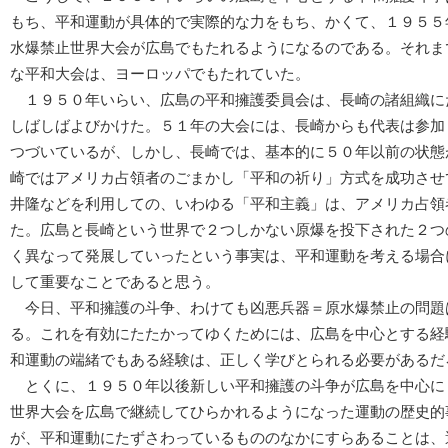
もち、平和運動が具体的で実際的な力をもち、かくて、１９５５
水爆禁止世界大会が広島でもたれるようになるのである。それま
な平和大会は、ヨーロッパでもたれていた。
１９５０年いらい、広島の平和擁護委員会は、長崎の諸組織に
しばしばよびかけた。５１年の大会には、長崎からも代表は参加
つづいているが、しかし、長崎では、基本的に５０年以前の状態
崎ではアメリカ占領者のごまかし「平和の祈り」方式を成功させ
井隆などを利用しての、いわゆる「平和主義」は、アメリカ占領
た。広島と長崎という世界で２つしかない原爆を投下された２つ
く異なって発展していったという事実は、平和運動を考える場合
して重要なことであると思う。
今日、平和擁護の斗争、わけても凶悪兵器＝原水爆禁止の問題
る。これを有効にたたかってゆくためには、広島を中心とする経
和運動の端緒でもある経験は、正しく学びとられる必要があるだ
とくに、１９５０年以後新しい平和擁護の斗争が広島を中心に
世界大会を広島で継続してひらかれるようになった運動の歴史的
が、平和運動にたずさわっているもののなかにすらあることは、