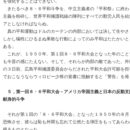
を強化することはできない。
きたるべき８・６平和斗争を、中立主義者の『平和祭』に終わ
主義を粉砕し、世界平和擁護戦線の陣列にすべての勤労人民を結
アとしなければならぬ。
真の平和運動はドルのカーテンの内部においては決して生やさ
しかし犠牲にひるまぬ果敢な行動によってのみ平和はたたかいと
ある」
これが、１９５０年、第１回８・６平和大会となった年のこと
も今昔の感にたえない。そして、それらが内部の敵であった。外
の３日前、広島平和擁護委員会からだされた平和大会許可願を拒
でおこなうならウィロビー少将の覚書に抵触すると「警告」を発
５，第一回８・６平和大会－アメリカ帝国主義と日本の反動支
献身的斗争
それが第１回の「８・６平和大会」となった１９５０年の８月
恐怖させ、彼らは恥も外聞も忘れて公然たる弾圧をもってあらわ
残るものとなった。