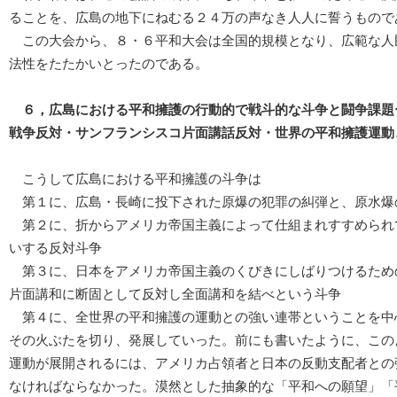
ることを、広島の地下にねむる２４万の声なき人人に誓うもので
この大会から、８・６平和大会は全国的規模となり、広範な人
法性をたたかいとったのである。
６，広島における平和擁護の行動的で戦斗的な斗争と闘争課題
戦争反対・サンフランシスコ片面講話反対・世界の平和擁護運動
こうして広島における平和擁護の斗争は
第１に、広島・長崎に投下された原爆の犯罪の糾弾と、原水爆
第２に、折からアメリカ帝国主義によって仕組まれすすめられ
いする反対斗争
第３に、日本をアメリカ帝国主義のくびきにしばりつけるため
片面講和に断固として反対し全面講和を結べという斗争
第４に、全世界の平和擁護の運動との強い連帯ということを中
その火ぶたを切り、発展していった。前にも書いたように、この
運動が展開されるには、アメリカ占領者と日本の反動支配者との
なければならなかった。漠然とした抽象的な「平和への願望」「