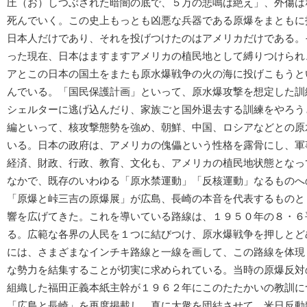
圧（お）しつぶされた暗闇の底で、５万の悲鳴は絶え」、外傷は
死んでいく。この史上もっとも凶悪な兵器である原爆をまともに
日本人だけであり、それを投げつけたのはアメリカだけである。
った現在、日本はますますアメリカの植民地として縛りつけられ
アとこの日本の国土をまたも原水爆戦争の火の海に投げこもうと
んでいる。「国民保護計画」といって、原水爆攻撃を想定した訓
シェルターに逃げ込んだり、家族ごと国外退去する訓練をやろう
編といって、核攻撃態勢を強め、朝鮮、中国、ロシアなどとの原
いる。日本の政府は、アメリカの傀儡という性格を露骨にし、軍
経済、財政、行政、教育、文化も、アメリカの植民地状態となっ
なかで、既存のいわゆる「原水禁運動」「反核運動」なるものへ
「原爆と峠三吉の原爆展」が広島、長崎の本音を代表するものと
響を広げてきた。これを導いている路線は、１９５０年の８・６
る。広範な各界の人民を１つに結びつけ、原水爆戦争を押しとど
には、さまざまなインチキ路線と一線を画して、この路線を体現
な勢力を結集することが切実に求められている。当時の原爆反対
組織した福田正義本紙主幹が１９６２年にこのたたかいの教訓に
「広島と長崎」を再度掲載し、真に大衆を団結させて、米日反動