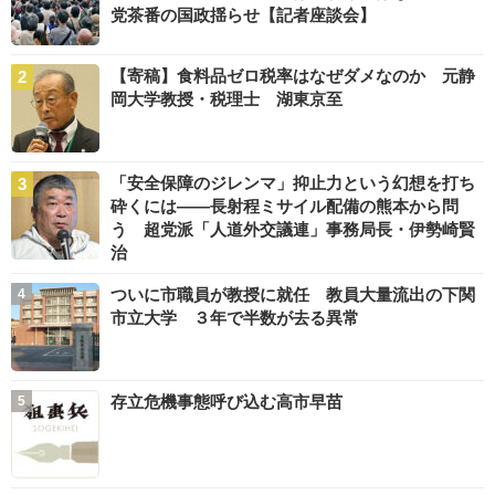
党茶番の国政揺らせ【記者座談会】
【寄稿】食料品ゼロ税率はなぜダメなのか 元静
岡大学教授・税理士 湖東京至
「安全保障のジレンマ」抑止力という幻想を打ち
砕くには――長射程ミサイル配備の熊本から問
う 超党派「人道外交議連」事務局長・伊勢崎賢
治
ついに市職員が教授に就任 教員大量流出の下関
市立大学 ３年で半数が去る異常
存立危機事態呼び込む高市早苗