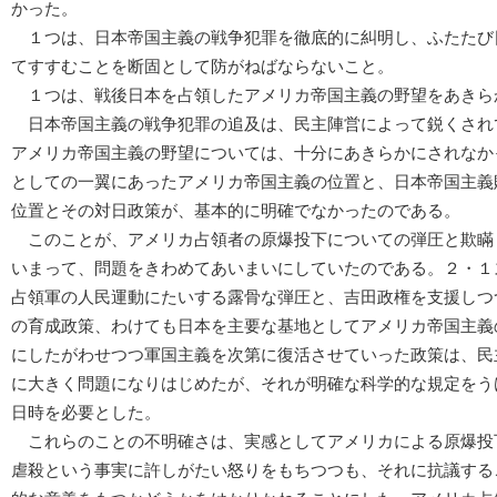
かった。
１つは、日本帝国主義の戦争犯罪を徹底的に糾明し、ふたたび
てすすむことを断固として防がねばならないこと。
１つは、戦後日本を占領したアメリカ帝国主義の野望をあきら
日本帝国主義の戦争犯罪の追及は、民主陣営によって鋭くされ
アメリカ帝国主義の野望については、十分にあきらかにされなか
としての一翼にあったアメリカ帝国主義の位置と、日本帝国主義
位置とその対日政策が、基本的に明確でなかったのである。
このことが、アメリカ占領者の原爆投下についての弾圧と欺瞞
いまって、問題をきわめてあいまいにしていたのである。２・１
占領軍の人民運動にたいする露骨な弾圧と、吉田政権を支援しつ
の育成政策、わけても日本を主要な基地としてアメリカ帝国主義
にしたがわせつつ軍国主義を次第に復活させていった政策は、民
に大きく問題になりはじめたが、それが明確な科学的な規定をう
日時を必要とした。
これらのことの不明確さは、実感としてアメリカによる原爆投
虐殺という事実に許しがたい怒りをもちつつも、それに抗議する