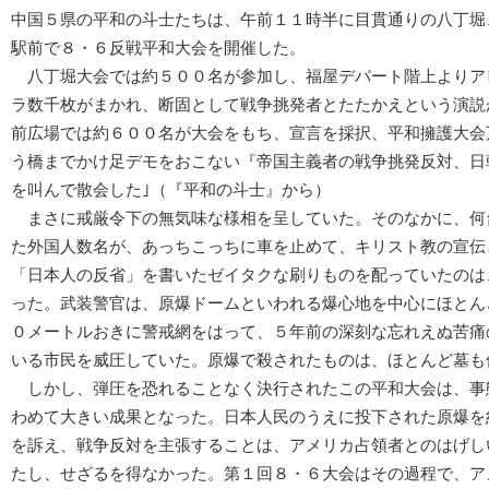
中国５県の平和の斗士たちは、午前１１時半に目貫通りの八丁堀
駅前で８・６反戦平和大会を開催した。
八丁堀大会では約５００名が参加し、福屋デパート階上よりア
ラ数千枚がまかれ、断固として戦争挑発者とたたかえという演説
前広場では約６００名が大会をもち、宣言を採択、平和擁護大会
う橋までかけ足デモをおこない『帝国主義者の戦争挑発反対、日
を叫んで散会した｣（『平和の斗士』から）
まさに戒厳令下の無気味な様相を呈していた。そのなかに、何
た外国人数名が、あっちこっちに車を止めて、キリスト教の宣伝
「日本人の反省」を書いたゼイタクな刷りものを配っていたのは
った。武装警官は、原爆ドームといわれる爆心地を中心にほとん
０メートルおきに警戒網をはって、５年前の深刻な忘れえぬ苦痛
いる市民を威圧していた。原爆で殺されたものは、ほとんど墓も
しかし、弾圧を恐れることなく決行されたこの平和大会は、事
わめて大きい成果となった。日本人民のうえに投下された原爆を
を訴え、戦争反対を主張することは、アメリカ占領者とのはげし
たし、せざるを得なかった。第１回８・６大会はその過程で、ア