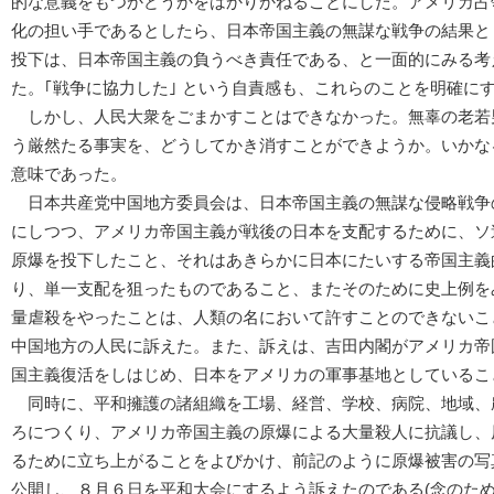
的な意義をもつかどうかをはかりかねることにした。アメリカ占
化の担い手であるとしたら、日本帝国主義の無謀な戦争の結果と
投下は、日本帝国主義の負うべき責任である、と一面的にみる考
た。｢戦争に協力した｣ という自責感も、これらのことを明確に
しかし、人民大衆をごまかすことはできなかった。無辜の老若
う厳然たる事実を、どうしてかき消すことができようか。いかな
意味であった。
日本共産党中国地方委員会は、日本帝国主義の無謀な侵略戦争
にしつつ、アメリカ帝国主義が戦後の日本を支配するために、ソ
原爆を投下したこと、それはあきらかに日本にたいする帝国主義
り、単一支配を狙ったものであること、またそのために史上例を
量虐殺をやったことは、人類の名において許すことのできないこ
中国地方の人民に訴えた。また、訴えは、吉田内閣がアメリカ帝
国主義復活をしはじめ、日本をアメリカの軍事基地としているこ
同時に、平和擁護の諸組織を工場、経営、学校、病院、地域、
ろにつくり、アメリカ帝国主義の原爆による大量殺人に抗議し、
るために立ち上がることをよびかけ、前記のように原爆被害の写
公開し、８月６日を平和大会にするよう訴えたのである(念のた