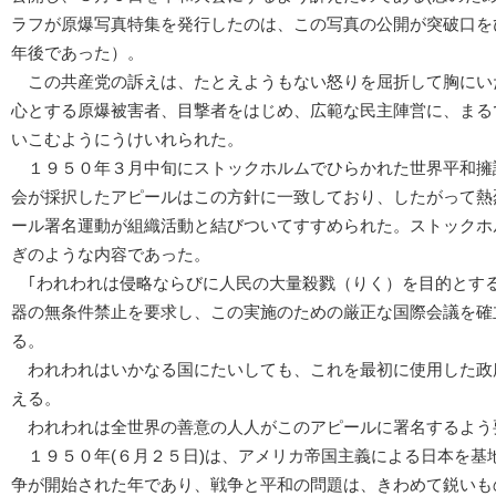
ラフが原爆写真特集を発行したのは、この写真の公開が突破口を
年後であった）。
この共産党の訴えは、たとえようもない怒りを屈折して胸にい
心とする原爆被害者、目撃者をはじめ、広範な民主陣営に、まる
いこむようにうけいれられた。
１９５０年３月中旬にストックホルムでひらかれた世界平和擁
会が採択したアピールはこの方針に一致しており、したがって熱
ール署名運動が組織活動と結びついてすすめられた。ストックホ
ぎのような内容であった。
｢われわれは侵略ならびに人民の大量殺戮（りく）を目的とす
器の無条件禁止を要求し、この実施のための厳正な国際会議を確
る。
われわれはいかなる国にたいしても、これを最初に使用した政
える。
われわれは全世界の善意の人人がこのアピールに署名するよう
１９５０年(６月２５日)は、アメリカ帝国主義による日本を基
争が開始された年であり、戦争と平和の問題は、きわめて鋭いも