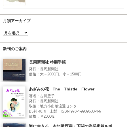
月別アーカイブ
新刊のご案内
長周新聞社 特製手帳
発行：長周新聞社
価格：大＝2000円、小＝1500円
あざみの花 The Thistle Flower
著者：古川豊子
発行：長周新聞社
取扱：地方小出版流通センター
B5判 48項 上製 ISBN 978-4-9909603-4-6
価格：￥2000Ｅ
海に生きる 本州最西端・下関の漁業密着ルポ