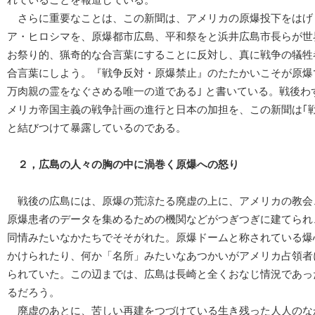
さらに重要なことは、この新聞は、アメリカの原爆投下をはげ
ア・ヒロシマを、原爆都市広島、平和祭をと浜井広島市長らが世
お祭り的、猟奇的な合言葉にすることに反対し、真に戦争の犠牲
合言葉にしよう。『戦争反対・原爆禁止』のたたかいこそが原爆
万肉親の霊をなぐさめる唯一の道である｣ と書いている。戦後わ
メリカ帝国主義の戦争計画の進行と日本の加担を、この新聞は｢
と結びつけて暴露しているのである。
２，広島の人々の胸の中に渦巻く原爆への怒り
戦後の広島には、原爆の荒涼たる廃虚の上に、アメリカの教会
原爆患者のデータを集めるための機関などがつぎつぎに建てられ
同情みたいなかたちでそそがれた。原爆ドームと称されている爆
かけられたり、何か「名所」みたいなあつかいがアメリカ占領者
られていた。この辺までは、広島は長崎と全くおなじ情況であっ
るだろう。
廃虚のあとに、苦しい再建をつづけている生き残った人人のな