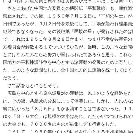
にはつねに共産党員と戦斗的な労働者がたっていたことは書いて
さきにあげた中国地方委員会の機関紙『平和戦線』も、朝鮮戦
禁止された。その後、１９５０年７月１２日に『平和の斗士』が
日刊であったが、９月２日号を最後にして、工場が襲われ編集員
継続できなくなった。その後継紙『民族の星』が発行されたのは
で、これは１９５１年８月２８日付まで、つまり不幸な共産党の
方委員会が解散するまでつづいているが、当時、このような新聞
とにはなみなみならぬ努力が重ねられたであろうと思う。これら
国地方の平和擁護斗争を中心とする諸運動の発展のために寄与し
た。このような新聞なしに、全中国地方的に運動を統一してゆく
だろう。
さて話をもとにもどそう。
広島を中心とする原水爆反対の運動は、以上のような経過をた
は、その後、共産党の分裂によって停滞した。しかし、人民のな
範に広がった「８月６日」をかき消すことはできなかった。１９
ゆる「８・６大会」は規模の大小はあれ、たたかいつづけられて
の大会でも、７０００名のものが結集しデモ行進をした。
こうして、１９５０年いらいの広島を中心とする平和擁護斗争