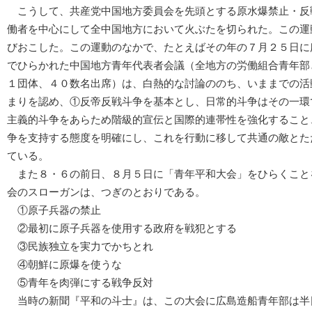
こうして、共産党中国地方委員会を先頭とする原水爆禁止・反
働者を中心にして全中国地方において火ぶたを切られた。この運
びおこした。この運動のなかで、たとえばその年の７月２５日に
でひらかれた中国地方青年代表者会議（全地方の労働組合青年部
１団体、４０数名出席）は、白熱的な討論ののち、いままでの活
まりを認め、①反帝反戦斗争を基本とし、日常的斗争はその一環
主義的斗争をあらため階級的宣伝と国際的連帯性を強化すること
争を支持する態度を明確にし、これを行動に移して共通の敵とた
ている。
また８・６の前日、８月５日に「青年平和大会」をひらくこと
会のスローガンは、つぎのとおりである。
①原子兵器の禁止
②最初に原子兵器を使用する政府を戦犯とする
③民族独立を実力でかちとれ
④朝鮮に原爆を使うな
⑤青年を肉弾にする戦争反対
当時の新聞『平和の斗士』は、この大会に広島造船青年部は半