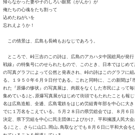
帰らなかった妻や子のしろい眼窩（がんか）が
俺たちの心魂をたち割って
込めたねがいを
忘れえようか！
この情景は、広島も長崎もおなじであろう。
ところで、峠三吉のこの詩は、広島のアカハタ中国総局が発行
戦線』の特集号にのせられたもので、このとき、日本ではじめて
の写真グラフによって公然と発表され、峠の詩はこのグラフに組
る。１９５０年６月９日付である。これと同時に、この新聞は｢
れた『原爆の惨状』の写真展は、肉親をなくした市民によって毎
集めている｣と､原爆写真展がはじめて街頭でもたれたことも報じ
名は広島造船、全逓、広島電鉄をはじめ労組青年部を中心に大き
でに１万名をこえている。５月２８日の県労総会では、８月６日
決定、県下労組を中心に民主団体によびかけ、平和擁護人民大会
る｣こと、さらに山口､岡山､鳥取などでも８月６日に平和大会を
れていることを報道している。