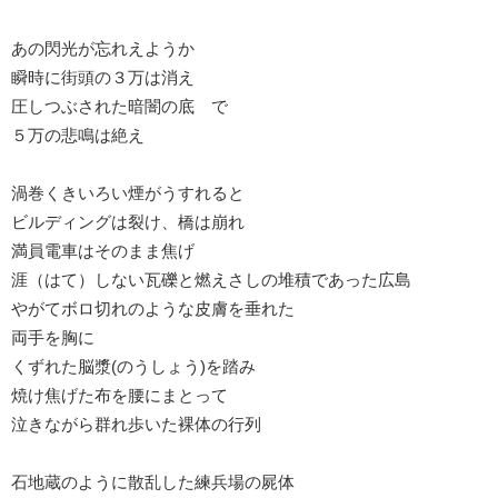
あの閃光が忘れえようか
瞬時に街頭の３万は消え
圧しつぶされた暗闇の底 で
５万の悲鳴は絶え
渦巻くきいろい煙がうすれると
ビルディングは裂け、橋は崩れ
満員電車はそのまま焦げ
涯（はて）しない瓦礫と燃えさしの堆積であった広島
やがてボロ切れのような皮膚を垂れた
両手を胸に
くずれた脳漿(のうしょう)を踏み
焼け焦げた布を腰にまとって
泣きながら群れ歩いた裸体の行列
石地蔵のように散乱した練兵場の屍体