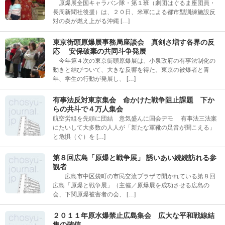
原爆展全国キャラバン隊・第１班（劇団はぐるま座団員・
長周新聞社後援）は、２０日、米軍による都市型訓練施設反
対の炎が燃え上がる沖縄 […]
東京街頭原爆展事務局座談会 真剣さ増す各界の反
応 安保破棄の共同斗争発展
今年第４次の東京街頭原爆展は、小泉政府の有事法制化の
動きと結びついて、大きな反響を得た。東京の被爆者と青
年、学生の行動が発展し、 […]
有事法反対東京集会 命かけた戦争阻止課題 下か
らの共斗で４万人集会
航空労組を先頭に団結 意気盛んに国会デモ 有事法三法案
にたいして大多数の人人が「新たな軍靴の足音が聞こえる」
と危惧（ぐ）を […]
第８回広島「原爆と戦争展」 誘いあい続続訪れる参
観者
広島市中区袋町の市民交流プラザで開かれている第８回
広島「原爆と戦争展」（主催／原爆展を成功させる広島の
会、下関原爆被害者の会、 […]
２０１１年原水爆禁止広島集会 広大な平和戦線結
集の確信