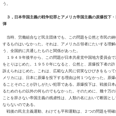
う。
３，日本帝国主義の戦争犯罪とアメリカ帝国主義の原爆投下・
弾
当時、労働組合など民主団体でも、この問題を公然と市民の納
するものはいなかった。それは、アメリカ占領者にたいする理解
う、全国的に共通したものと関係があった。
１９４９年後半から、この問題が日本共産党中国地方委員会で
をとりはじめた。１９５０年になると、公然と、原爆投下者の許
訴えられはじめた。これは、広範な人民に切実なひびきをもって
メリカには、日本に原爆を投下する理由は何１つなかった。原爆
ることそのことが許しがたい犯罪である。原爆投下は、戦後日本
るためのもの以外の何ものでもなかった。そのために、幾十万の
ことを辞さない帝国主義の残虐性は、人類の名において断固とし
ならないのである。
戦後の民主主義運動、わけても平和運動は、２つの問題を明確