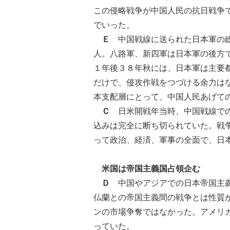
この侵略戦争が中国人民の抗日戦争
でいった。
Ｅ
中国戦線に送られた日本軍の総
人。八路軍、新四軍は日本軍の後方
１年後３８年秋には、日本軍は主要
だけで、侵攻作戦をつづける余力は
本支配層にとって、中国人民あげて
Ｃ
日米開戦年当時、中国戦線での
込みは完全に断ち切られていた。戦
って政治、経済、軍事の全面で、日
米国は帝国主義国占領企む
Ｄ
中国やアジアでの日本帝国主義
仏蘭との帝国主義間の戦争とは性質
ンの市場争奪ではなかった。アメリ
っていた。