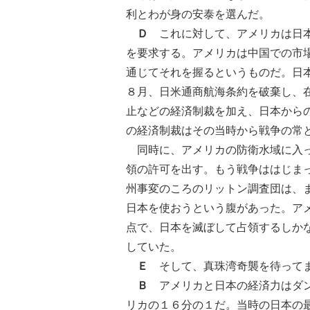
利とわが身の安泰を選んだ。
Ｄ
これに対して、アメリカは日本
を要求する。アメリカは中国での市
通じてそれを握るというものだ。日
８月、日米通商航海条約を破棄し、
止などの経済制裁を加え、日本から
の経済制裁はその当時から戦争の常
同時に、アメリカの防衛水域に入っ
領の許可を出す。もう戦争ははじま
州事変のころのリットン調査団は、
日本を使おうという腹があった。ア
点で、日本を滅ぼして占領するしか
していた。
Ｅ
そして、真珠湾奇襲を待って
Ｂ
アメリカと日本の経済力はダン
リカの１６分の１だ。当時の日本の