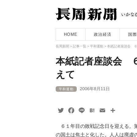
HOME
政治経済
国際
長周新聞
>
記事一覧
>
平和運動
>
本紙記者座談会 
本紙記者座談会 
えて
2006年8月11日
平和運動
Twitter
Facebook
Line
Hatena
Email
共
有
６１年目の敗戦記念日を迎える。第
の国土は焦土と化した。人人は廃虚