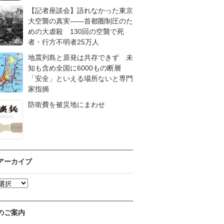
【記者座談会】語れなかった東京
大空襲の真実――首都圏制圧のた
めの大虐殺 130回の空襲で死
者・行方不明者25万人
地震列島と原発は共存できず 未
知も含め全国に6000もの断層
「安全」といえる場所ないと専門
家指摘
防衛費を被災地にまわせ
アーカイブ
のご案内