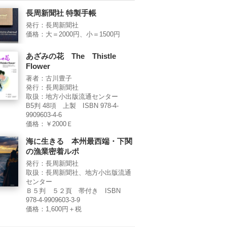
長周新聞社 特製手帳
発行：長周新聞社
価格：大＝2000円、小＝1500円
あざみの花 The Thistle
Flower
著者：古川豊子
発行：長周新聞社
取扱：地方小出版流通センター
B5判 48項 上製 ISBN 978-4-
9909603-4-6
価格：￥2000Ｅ
海に生きる 本州最西端・下関
の漁業密着ルポ
発行：長周新聞社
取扱：長周新聞社、地方小出版流通
センター
Ｂ５判 ５２頁 帯付き ISBN
978-4-9909603-3-9
価格：1,600円＋税