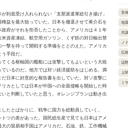
安
が到底受け入れられない「支那派遣軍総引き揚げ」
場権益を最大狙っていた。日本を撤退させて蒋介石を
地
本政府がそれを拒否したことから、アメリカは４１年
共
在米資産凍結、航空用ガソリン、くず鉄の対日輸出禁
ノ
の一撃を待って開戦する準備をととのえた。アメリカ
広
とう手段だ。
てくる枢軸国の艦船には攻撃してもよいという大統
辺
っているのだ。他方では対ソ経済援助をはじめる。満
上
まだ日本に好意的な報告書を出していた。対ソ攻撃に
ミ
メリカとしては日本が中国への全面侵略を開始した時
ないと判断していたと思う。オレンジプランは動き出
ましたとばかりに、戦争に国力を総動員していく。
トツの差があった。国民総生産で見ても日本はアメ
最大の貿易相手国はアメリカだ。石油、鉄、工作機械