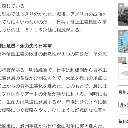
と感じている。
対応ではっきり分かれた。戦後、アメリカの占領を
いてなにもいわないのだ。「日共」修正主義集団を筆
なったのは、８・１５評価に根源がある。
は危機・余力失う日本軍
本帝国主義の敗北の必然性が１つの問題だ。その流
特質がある。明治維新で、日本は封建制から資本主
主義発展の基礎がひ弱なもとで、天皇を権力の頂点に
て上からの資本主義化を進めた。このもとで、農民は
月別
とプロレタリアートの矛盾が新たに起きる。同時に地
て、生産力は急速に発展するが、市場はひじょうに狭
め侵略につぐ侵略をやり、ひじょうに好戦的な性質を
新刊
慌後に、満州事変から日中全面戦争に突き進んだ。