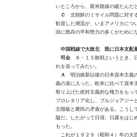
いところから、親米路線の破たんだ
Ｃ
北朝鮮のミサイル問題に対する
歓迎した潮流が、いまアメリカにつ
頭に既存の平和勢力の多くがだめに
中国戦線で大敗北 既に日本支配層
司会
８・１５敗戦というとき、日
れを追ってみたい。
Ａ
明治維新以後の日本資本主義の
義の道に入った。欧米に比べて資本
祭り上げた絶対主義的な権力をもっ
プロレタリア化し、ブルジョアジー
主階級と農民の矛盾がある。こうし
隘だ。したがって日清、日露をはじ
もった。
これが１９２９（昭和４）年の大恐