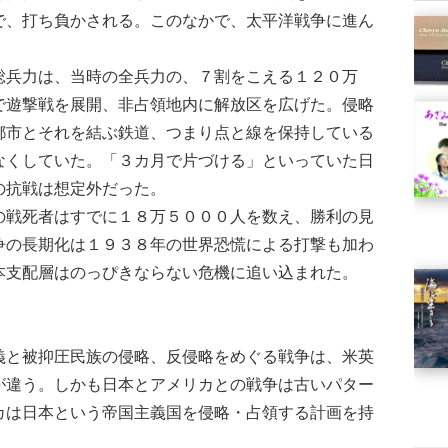
で、打ち負かされる。このなかで、太平洋戦争に進ん
兵力は、当時の全兵力の、７割をこえる１２０万
で遊撃戦を展開、非占領地内に解放区を広げた。侵略
都市とそれを結ぶ鉄道、つまり点と線を保持している
なくしていた。「３カ月で片づける」といっていた日
の抗戦は想定外だった。
戦死者はすでに１８万５０００人を数え、勝利の見
争の長期化は１９３８年の世界恐慌による打撃も加わ
本支配層はのっぴきならない危機に追い込まれた。
と被抑圧民族の侵略、反侵略をめぐる戦争は、米英
が違う。しかも日本とアメリカとの戦争は古いパター
カは日本という帝国主義国を侵略・占領する計画を持