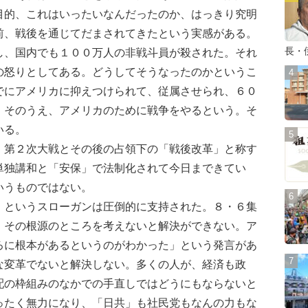
目的、これはいったいなんだったのか、はっきり究明
前、戦後を通じてだまされてきたという実感がある。
長・
し、国内でも１００万人の非戦斗員が殺された。それ
の怒りとしてある。どうしてそうなったのかというこ
でにアメリカに抑えつけられて、従属させられ、６０
。そのうえ、アメリカのために戦争をやるという。そ
いる。
第２次大戦とその後の占領下の「戦後改革」と称す
単独講和と「安保」で法制化されて今日まできてい
いうものではない。
というスローガンは圧倒的に支持された。８・６集
、その根源のところを考えないと解決ができない。ア
ろに根本があるというのがわかった」という発言があ
な変革でないと解決しない。多くの人が、経済も政
配の枠組みのなかでの手直しではどうにもならないと
ったく無力になり、「日共」も社民党もなんの力もな