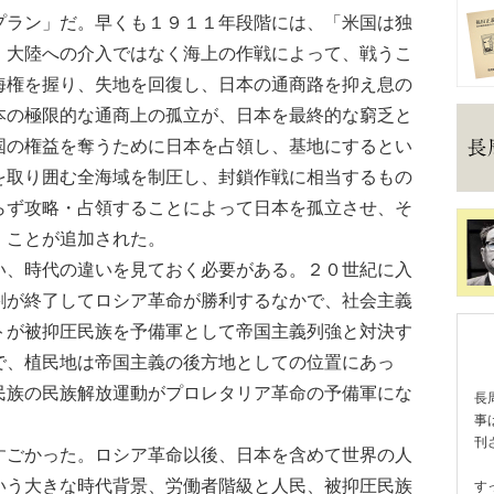
ラン」だ。早くも１９１１年段階には、「米国は独
、大陸への介入ではなく海上の作戦によって、戦うこ
海権を握り、失地を回復し、日本の通商路を抑え息の
本の極限的な通商上の孤立が、日本を最終的な窮乏と
国の権益を奪うために日本を占領し、基地にするとい
を取り囲む全海域を制圧し、封鎖作戦に相当するもの
らず攻略・占領することによって日本を孤立させ、そ
」ことが追加された。
、時代の違いを見ておく必要がある。２０世紀に入
割が終了してロシア革命が勝利するなかで、社会主義
トが被抑圧民族を予備軍として帝国主義列強と対決す
で、植民地は帝国主義の後方地としての位置にあっ
民族の民族解放運動がプロレタリア革命の予備軍にな
長
事
刊
ごかった。ロシア革命以後、日本を含めて世界の人
いう大きな時代背景、労働者階級と人民、被抑圧民族
す