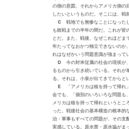
の側の意図、それからアメリカ側の
したいというものだ。そこには、戦
Ｃ
戦地でも無惨なことになった
も敗戦までの半年の間だ。これが皆
とだ。また、戦後、なぜこれほどま
年たってなおかつ独立できないのか
れはなぜかいう問題意識が強まって
Ｄ
今の対米従属の社会の現状が、
るものから引き続いている。それが
る。それは、小泉が出てきてからと
Ｅ
「アメリカは核を持って帰れ」
会でも、「個別のいろいろな問題も
メリカは核を持って帰れというとこ
った。戦後社会の基本構造の根本的
治・軍事もすべての問題が、その支
実感している。原水禁・原水協がま