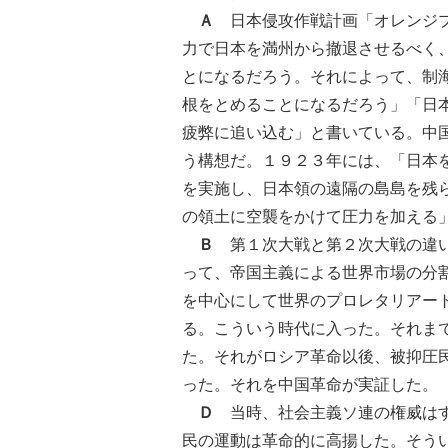
Ａ
日本侵攻作戦計画「オレンジプ
力で日本を満州から撤退させるべく
とになるだろう。それによって、制
根をとめることになるだろう」「日
疲弊に追い込む」と書いている。中
う構想だ。１９２３年には、「日本
を実施し、日本領の遠隔の島島を残
の領土に空襲をかけて圧力を加える
Ｂ
第１次大戦と第２次大戦の違い
って、帝国主義による世界市場の分
を中心にして世界のプロレタリアー
る。こういう時代に入った。それま
た。それがロシア革命以後、被抑圧
った。それを中国革命が実証した。
Ｄ
当時、社会主義ソ連の権威はす
民の運動は革命的に高揚した。そう