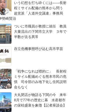
いう幻想を打ち砕くには――長射
程ミサイル配備の熊本から問う
超党派「人道外交議連」事務局
伊勢崎賢治
ついに市職員が教授に就任 教員
大量流出の下関市立大学 ３年で
半数が去る異常
存立危機事態呼び込む高市早苗
「戦争になれば標的に」 長射程
ミサイル配備めぐる熊本市民の危
惧 司令部のみ地下化し住民説明
会もなく
大丸閉店が物語る下関の今 来年
8月で77年の歴史に幕 水産都市
の栄枯盛衰を象徴【記者座談会】