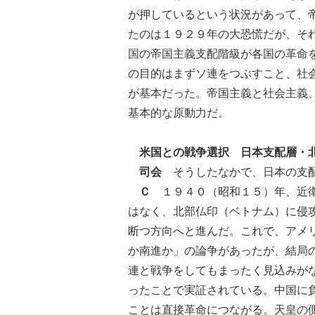
が押しているという状況があって、
たのは１９２９年の大恐慌だが、そ
国の帝国主義支配階級が各国の革命
の目的はまずソ連をつぶすこと、社
が基本だった。帝国主義と社会主義
基本的な原動力だ。
米国との戦争選択 日本支配層・
司会
そうしたなかで、日本の支配
Ｃ
１９４０（昭和１５）年、近衛
はなく、北部仏印（ベトナム）に侵
断つ方向へと進んだ。これで、アメ
か南進か」の論争があったが、結局
連と戦争をしてもまったく見込みが
ったことで実証されている。中国に
ことは直接革命につながる。天皇の