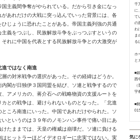
千
帝国主義間争奪がやられている。だから引き金になっ
に
れがあれだけの大戦に突っ込んでいった背景には、各
て
の
をひじょうに恐れたことがある。帝国主義列強の共通
わ
会主義をつぶし、民族解放斗争をぶっつぶすというの
ま
、それに中国を代表とする民族解放斗争との大激突が
る
ホ
と
北進ではなく南進
■
層の対米戦争の選択があった。その経緯はどうか。
西
内閣が日独伊３国同盟を結び、ソ連と戦争するので
（普
宇
攻、アメリカの、蒋介石への戦略物資の支援ルートを
リカとの戦争は、避けられないものとなった。「北進
■
01
のところ南進にいった。中国であれだけやられた。ソ
ないというのは３９年のノモンハン事件で痛い目にあ
負けたままでは、天皇の権威は崩壊だ。ソ連に負ける
気に
側はヒットラーほどイデオロギーに忠実ではない。実