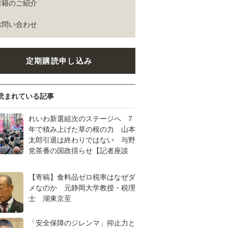
書籍のご紹介
お問い合わせ
定期購読申し込み
読まれている記事
れいわ新選組次のステージへ 7
年で積み上げた草の根の力 山本
太郎引退は終わりではない 与野
党茶番の国政揺らせ【記者座談
【寄稿】食料品ゼロ税率はなぜダ
メなのか 元静岡大学教授・税理
士 湖東京至
「安全保障のジレンマ」抑止力と