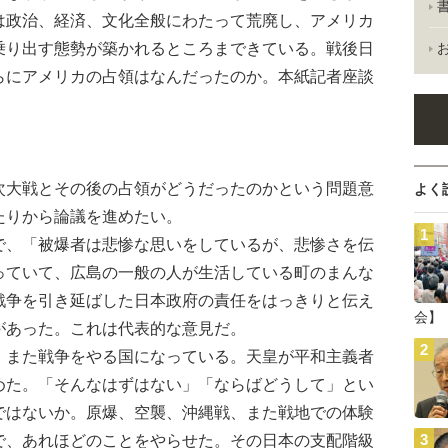
は政治、経済、文化全般にわたって荒廃し、アメリカ
乗り出す態勢が築かれるところまできている。戦後日
らにアメリカの占領はなんだったのか。本紙記者座談
大戦とその後の占領がどうだったのかという問題意
よく
たりから論議を進めたい。
、「被爆者は悲惨な思いをしているが、悲惨さを伝
っていて、広島の一般の人が生活している町のまんな
戦争を引き延ばした日本政府の責任をはっきりと伝え
会】
があった。これは代表的な意見だ。
また戦争をやる国になっている。天皇が平和主義者
めた。「そんなはずはない」「ならばどうして」とい
ではないか。原爆、空襲、沖縄戦、また戦地での体験
で、あれほどのことをやらせた。その日本の支配階級