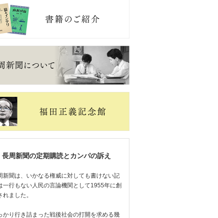
長周新聞の定期購読とカンパの訴え
周新聞は、いかなる権威に対しても書けない記
は一行もない人民の言論機関として1955年に創
されました。
っかり行き詰まった戦後社会の打開を求める幾