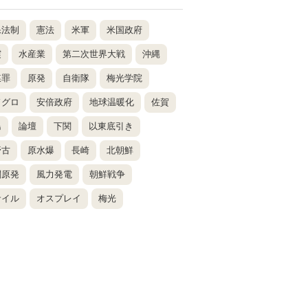
保法制
憲法
米軍
米国政府
震
水産業
第二次世界大戦
沖縄
謀罪
原発
自衛隊
梅光学院
ドグロ
安倍政府
地球温暖化
佐賀
島
論壇
下関
以東底引き
野古
原水爆
長崎
北朝鮮
関原発
風力発電
朝鮮戦争
サイル
オスプレイ
梅光