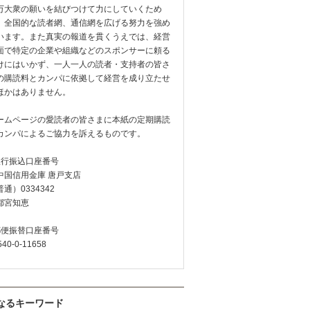
万大衆の願いを結びつけて力にしていくため
、全国的な読者網、通信網を広げる努力を強め
います。また真実の報道を貫くうえでは、経営
面で特定の企業や組織などのスポンサーに頼る
けにはいかず、一人一人の読者・支持者の皆さ
の購読料とカンパに依拠して経営を成り立たせ
ほかはありません。
ームページの愛読者の皆さまに本紙の定期購読
カンパによるご協力を訴えるものです。
銀行振込口座番号
中国信用金庫 唐戸支店
通）0334342
都宮知恵
郵便振替口座番号
540-0-11658
なるキーワード