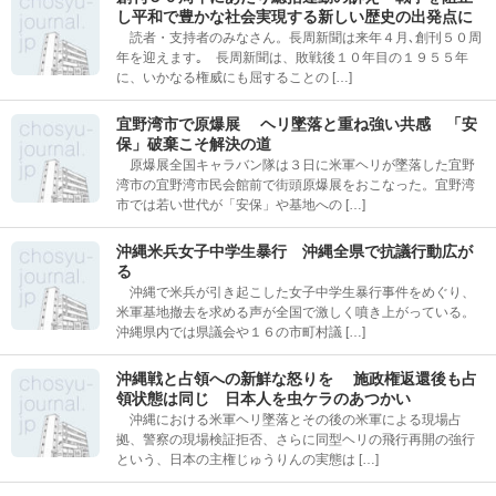
し平和で豊かな社会実現する新しい歴史の出発点に
読者・支持者のみなさん。長周新聞は来年４月､創刊５０周
年を迎えます｡ 長周新聞は、敗戦後１０年目の１９５５年
に、いかなる権威にも屈することの […]
宜野湾市で原爆展 ヘリ墜落と重ね強い共感 「安
保」破棄こそ解決の道
原爆展全国キャラバン隊は３日に米軍ヘリが墜落した宜野
湾市の宜野湾市民会館前で街頭原爆展をおこなった。宜野湾
市では若い世代が「安保」や基地への […]
沖縄米兵女子中学生暴行 沖縄全県で抗議行動広が
る
沖縄で米兵が引き起こした女子中学生暴行事件をめぐり、
米軍基地撤去を求める声が全国で激しく噴き上がっている。
沖縄県内では県議会や１６の市町村議 […]
沖縄戦と占領への新鮮な怒りを 施政権返還後も占
領状態は同じ 日本人を虫ケラのあつかい
沖縄における米軍ヘリ墜落とその後の米軍による現場占
拠、警察の現場検証拒否、さらに同型ヘリの飛行再開の強行
という、日本の主権じゅうりんの実態は […]