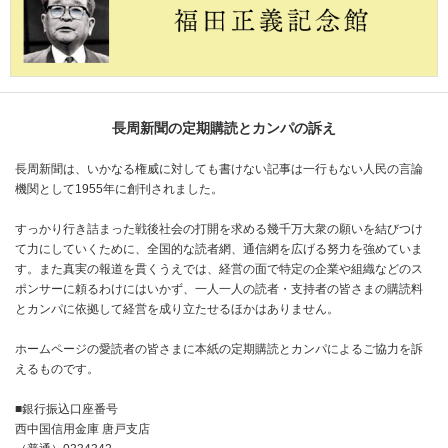
長周新聞の定期購読とカンパの訴え
長周新聞は、いかなる権威に対しても書けない記事は一行もない人民の言論
機関として1955年に創刊されました。
すっかり行き詰まった戦後社会の打開を求める幾千万大衆の願いを結びつけ
て力にしていくために、全国的な読者網、通信網を広げる努力を強めていま
す。また真実の報道を貫くうえでは、経営の面で特定の企業や組織などのス
ポンサーに頼るわけにはいかず、一人一人の読者・支持者の皆さまの購読料
とカンパに依拠して経営を成り立たせるほかはありません。
ホームページの愛読者の皆さまに本紙の定期購読とカンパによるご協力を訴
えるものです。
■銀行振込口座番号
西中国信用金庫 唐戸支店