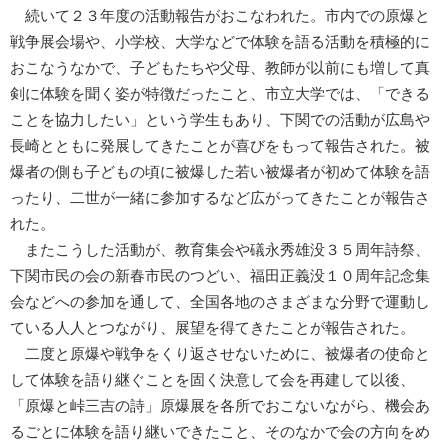
続いて２３年度の活動報告がおこなわれた。市内での原爆と
戦争展会場や、小学校、大学などで体験を語る活動を積極的に
おこなうなかで、子どもたちや父母、教師が以前にも増して真
剣に体験を聞く姿が特徴だったこと、市立大学では、「できる
ことを協力したい」という学生もあり、下関での活動が広島や
長崎とともに発展してきたことが喜びをもって報告された。被
爆者の側も子どもの頃に被爆した若い被爆者が初めて体験を語
ったり、二世が一緒に参加するなど広がってきたことが報告さ
れた。
またこうした活動が、教育集会や礒永秀雄没３５周年詩祭、
下関市民の会の新春市民のつどい、福田正義没１０周年記念集
会などへの参加を通して、全国各地のさまざまな分野で運動し
ている人人とつながり、展望を得てきたことが報告された。
二度と原爆や戦争をくり返させないために、被爆者の使命と
して体験を語り継ぐことを固く決意して会を再建して以後、
「原爆と峠三吉の詩」原爆展を各所でおこないながら、機会あ
るごとに体験を語り継いできたこと、そのなかで会の方向をめ