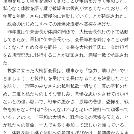
運動を通して結束を強めてきたことが確信を持って確認され、
私心なく体験を語り継ぐ被爆者の役割が大きくなっており、今
年度１年間、さらに積極的に運動していくことが確認された。
総会のはじめにすべての原爆死没者へ黙祷を捧げた。
昨年度は伊東会長が体調の関係で、大松会長代行の下で活動
してきたが、最初に伊東会長から、会長職務を続けることが難
しくなったため会長を辞任し、会長を大松妙子氏に、会計担当
を古川理郁氏に移行することが提案され、満場一致で承認され
た。
挨拶に立った大松新会長は、理事から「協力、助け合いでい
きましょう」と後押しを受けて会長になることを決意したこと
を語り、「理事のみなさんの私利私欲一切なく、真の平和のた
め、二度と私たちのような苦しみ、悲惨な思いをさせてはいけ
ないとの強い願いで、戦争の愚かさ、原爆の悲惨、恐怖を、戦
争を知らない世代に今伝えなければと老いに鞭打って頑張って
いる」とのべ、「平和の大切さ、戦争ゆえの悲惨を伝えること
が私たちの使命。一人でも多く参加してほしいと願っている」
と、体験を語り継ぐ活動への参加を呼びかけ、参加者から大き