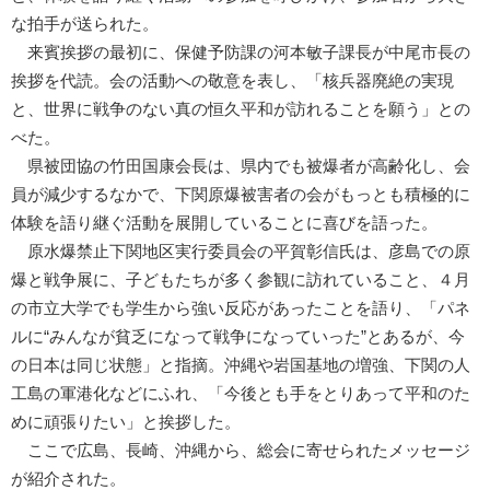
な拍手が送られた。
来賓挨拶の最初に、保健予防課の河本敏子課長が中尾市長の
挨拶を代読。会の活動への敬意を表し、「核兵器廃絶の実現
と、世界に戦争のない真の恒久平和が訪れることを願う」との
べた。
県被団協の竹田国康会長は、県内でも被爆者が高齢化し、会
員が減少するなかで、下関原爆被害者の会がもっとも積極的に
体験を語り継ぐ活動を展開していることに喜びを語った。
原水爆禁止下関地区実行委員会の平賀彰信氏は、彦島での原
爆と戦争展に、子どもたちが多く参観に訪れていること、４月
の市立大学でも学生から強い反応があったことを語り、「パネ
ルに“みんなが貧乏になって戦争になっていった”とあるが、今
の日本は同じ状態」と指摘。沖縄や岩国基地の増強、下関の人
工島の軍港化などにふれ、「今後とも手をとりあって平和のた
めに頑張りたい」と挨拶した。
ここで広島、長崎、沖縄から、総会に寄せられたメッセージ
が紹介された。