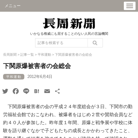
メニュー
いかなる権威にも屈することのない人民の言論機関
長周新聞
>
記事一覧
>
平和運動
>
下関原爆被害者の会総会
下関原爆被害者の会総会
2012年6月4日
平和運動
Twitter
Facebook
Line
Hatena
Email
共
有
下関原爆被害者の会の平成２４年度総会が３日、下関市の勤
労福祉会館でおこなわれ、被爆者をはじめ２世や賛助会員など
約４０人が参加した。昨年度１年間、原爆と戦争展や学校に体
験を語り継ぐなかで子どもたちの成長とかかわってきたこと、