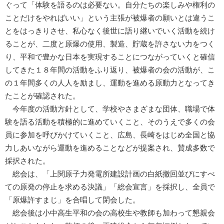
ぐって「体験を語るのは必要ない。自分たちの楽しみや権利の
ことだけをやればいい」という主張が被爆者の願いとは違うこ
とをはっきりさせ、私心なく後世に語り継いでいく活動を続け
ることが、二度と原爆の使用、製造、貯蔵を許さない力をつく
り、平和で豊かな日本を実現することにつながっていくと確信
してきた１８年間の活動をふり返り、被爆者の会の活動が、こ
の１年間多くの人人を励まし、運動を進める原動力となってき
たことが確認された。
今年度の活動方針として、学校やさまざまな団体、職場で体
験を語る活動を積極的に進めていくこと、そのうえで多くの会
員に参加を呼びかけていくこと、広島、長崎をはじめ全国と協
力しあいながら運動を進めることなどが提案され、賛成多数で
採択された。
総会は、「上関原子力発電所建設計画の白紙撤回並びにすべ
ての原発の停止を求める決議」「総会宣言」を採択し、全員で
「原爆許すまじ」を合唱して閉会した。
総会後は小中高生平和の会の高校生や教師も加わって懇親会