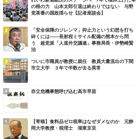
の根の力 山本太郎引退は終わりではない 与野
党茶番の国政揺らせ【記者座談会】
「安全保障のジレンマ」抑止力という幻想を打ち
砕くには――長射程ミサイル配備の熊本から問
う 超党派「人道外交議連」事務局長・伊勢崎賢
治
ついに市職員が教授に就任 教員大量流出の下関
市立大学 ３年で半数が去る異常
存立危機事態呼び込む高市早苗
【寄稿】食料品ゼロ税率はなぜダメなのか 元静
岡大学教授・税理士 湖東京至