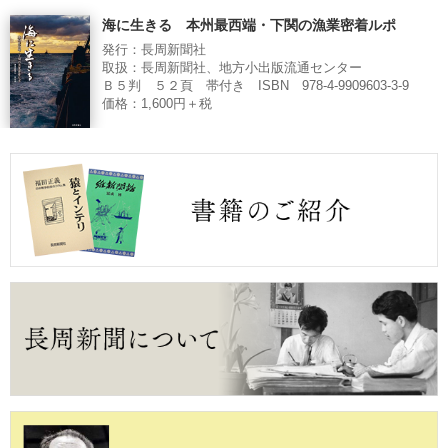
海に生きる 本州最西端・下関の漁業密着ルポ
発行：長周新聞社
取扱：長周新聞社、地方小出版流通センター
Ｂ５判 ５２頁 帯付き ISBN 978-4-9909603-3-9
価格：1,600円＋税