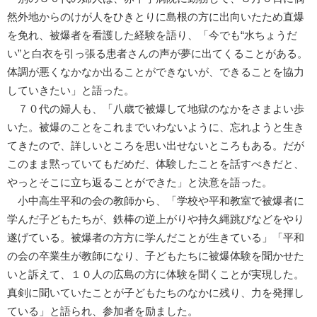
然外地からのけが人をひきとりに島根の方に出向いたため直爆
を免れ、被爆者を看護した経験を語り、「今でも“水ちょうだ
い”と白衣を引っ張る患者さんの声が夢に出てくることがある。
体調が悪くなかなか出ることができないが、できることを協力
していきたい」と語った。
７０代の婦人も、「八歳で被爆して地獄のなかをさまよい歩
いた。被爆のことをこれまでいわないように、忘れようと生き
てきたので、詳しいところを思い出せないところもある。だが
このまま黙っていてもだめだ、体験したことを話すべきだと、
やっとそこに立ち返ることができた」と決意を語った。
小中高生平和の会の教師から、「学校や平和教室で被爆者に
学んだ子どもたちが、鉄棒の逆上がりや持久縄跳びなどをやり
遂げている。被爆者の方方に学んだことが生きている」「平和
の会の卒業生が教師になり、子どもたちに被爆体験を聞かせた
いと訴えて、１０人の広島の方に体験を聞くことが実現した。
真剣に聞いていたことが子どもたちのなかに残り、力を発揮し
ている」と語られ、参加者を励ました。