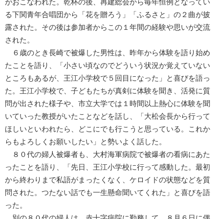
がおこなわれた。乾杯の後、再建総会から毎年恒例となってい
る下関青年合唱団から「花を贈ろう」「ふるさと」の２曲が披
露された。その後は参加者からこの１年間の経験や思いが交流
された。
６歳のとき長崎で被爆した男性は、昨年から体験を語り始め
たことを語り、「小さい頃なのでどういう状況か覚えていない
ところもあるが、王江小学校で５回目になった」と喜びを語っ
た。王江小学校で、子どもたちが真剣に体験を聞き、活発に質
問が出された様子や、市立大学では１時間以上熱心に体験を聞
いていった教授がいたことなどを話し、「大松会長から行って
ほしいといわれたら、どこにでも行こうと思っている。これか
らもよろしくお願いしたい」と勢いよく話した。
８０代の婦人被爆者も、大村海軍病院で被爆者の看病にあた
ったことを語り、「先日、王江小学校に行って感動した。最初
から終わりまで私語がまったくなく、ケロイドの状態などを質
問された。つたない話でも一生懸命聞いてくれた」と喜びを語
った。
別の８０代の婦人は、赤十字病院に勤務して、８月６日に偶