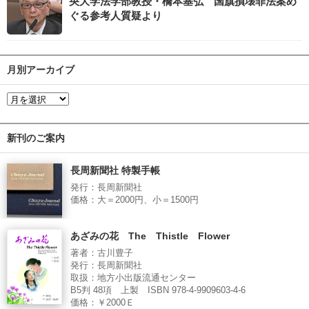
央大学法学部教授・橋本基弘 国旗損壊罪法案め
ぐる参考人質疑より
月別アーカイブ
新刊のご案内
長周新聞社 特製手帳
発行：長周新聞社
価格：大＝2000円、小＝1500円
あざみの花 The Thistle Flower
著者：古川豊子
発行：長周新聞社
取扱：地方小出版流通センター
B5判 48項 上製 ISBN 978-4-9909603-4-6
価格：￥2000Ｅ