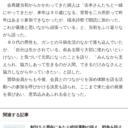
会再建当初からかかわってきた婦人は「吉本さんたちと一緒
にやってきたが、来年は９０歳になる。背骨を二カ所折って昨
年はあまり参加できなかったが、礒永詩祭で朗読に加わった。
これが最後と思いながら頑張っている」と、当初をふり返りな
がら語った。
８０代の男性も、ガンとの斗病生活のなかで落ち込んでいた
が、「自分は生かされている。命ある限り大切に使わないとい
けない」と気づいて元気になったことを語り、「みんなから支
えられ、協力しあって生きるのが人間。できるだけみなさんと
協力しながらやっていきたい」と話した。
賛助会員からも今後、会員とのつながりを深め体験を語る活
動への参加を呼びかける決意も語られ、ここまで来た会の発展
を喜びあい、意気込みあふれる会となった。
関連する記事
創刊５０周年にあたり総括運動の訴え 戦争を阻止