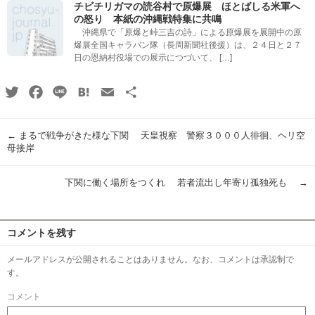
チビチリガマの読谷村で原爆展 ほとばしる米軍へ
の怒り 本紙の沖縄戦特集に共鳴
沖縄県で「原爆と峠三吉の詩」による原爆展を展開中の原
爆展全国キャラバン隊（長周新聞社後援）は、２４日と２７
日の恩納村役場での展示につづいて、 […]
Twitter
Facebook
Line
Hatena
Email
共
有
←
まるで戦争がきた様な下関 天皇視察 警察３０００人徘徊、ヘリ空
母接岸
下関に働く場所をつくれ 若者流出し年寄り孤独死も
→
コメントを残す
メールアドレスが公開されることはありません。なお、コメントは承認制で
す。
コメント