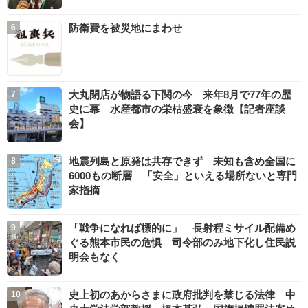
防衛費を被災地にまわせ
大丸閉店が物語る下関の今 来年8月で77年の歴
史に幕 水産都市の栄枯盛衰を象徴【記者座談
会】
地震列島と原発は共存できず 未知も含め全国に
6000もの断層 「安全」といえる場所ないと専門
家指摘
「戦争になれば標的に」 長射程ミサイル配備め
ぐる熊本市民の危惧 司令部のみ地下化し住民説
明会もなく
史上初のあからさまに政府批判を禁じる法律 中