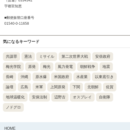
（普通）0334342
宇都宮知恵
■郵便振替口座番号
01540-0-11658
気になるキーワード
共謀罪
憲法
ミサイル
第二次世界大戦
安倍政府
梅光学院
原発
梅光
風力発電
朝鮮戦争
地震
長崎
沖縄
原水爆
米国政府
水産業
以東底引き
論壇
広島
米軍
上関原発
下関
北朝鮮
佐賀
地球温暖化
安保法制
辺野古
オスプレイ
自衛隊
ノドグロ
HOME