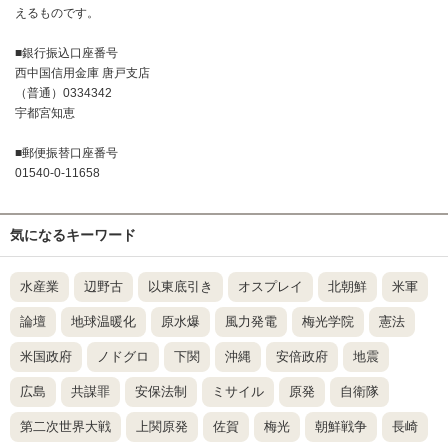
えるものです。
■銀行振込口座番号
西中国信用金庫 唐戸支店
（普通）0334342
宇都宮知恵
■郵便振替口座番号
01540-0-11658
気になるキーワード
水産業
辺野古
以東底引き
オスプレイ
北朝鮮
米軍
論壇
地球温暖化
原水爆
風力発電
梅光学院
憲法
米国政府
ノドグロ
下関
沖縄
安倍政府
地震
広島
共謀罪
安保法制
ミサイル
原発
自衛隊
第二次世界大戦
上関原発
佐賀
梅光
朝鮮戦争
長崎