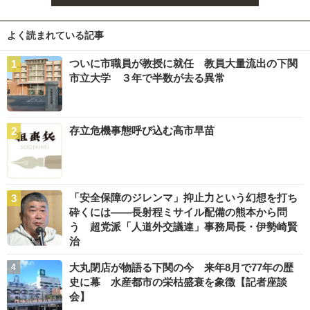
よく読まれている記事
ついに市職員が教授に就任 教員大量流出の下関
市立大学 ３年で半数が去る異常
存立危機事態呼び込む高市早苗
「安全保障のジレンマ」抑止力という幻想を打ち
砕くには――長射程ミサイル配備の熊本から問
う 超党派「人道外交議連」事務局長・伊勢崎賢
治
大丸閉店が物語る下関の今 来年8月で77年の歴
史に幕 水産都市の栄枯盛衰を象徴【記者座談
会】