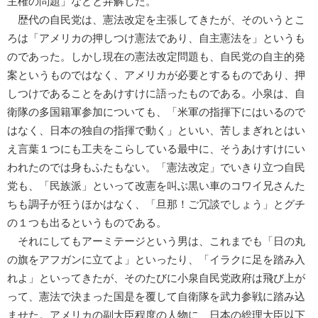
主権の問題」などと弁解した。
歴代の自民党は、憲法改定を主張してきたが、そのいうとこ
ろは「アメリカの押しつけ憲法であり、自主憲法を」というも
のであった。しかし現在の憲法改定問題も、自民党の自主的発
案というものではなく、アメリカが必要とするものであり、押
しつけであることをあけすけに語ったものである。小泉は、自
衛隊の多国籍軍参加についても、「米軍の指揮下にはいるので
はなく、日本の独自の指揮で動く」といい、苦しまぎれとはい
え言葉１つにも工夫をこらしている最中に、そうあけすけにい
われたのでは身もふたもない。「憲法改定」でいきり立つ自民
党も、「民族派」といって改憲を叫ぶ黒い車のコワイ兄さんた
ちも調子が狂うほかはなく、「旦那！ご冗談でしょう」とグチ
の１つも出るというものである。
それにしてもアーミテージという男は、これまでも「日の丸
の旗をアフガンに立てよ」といったり、「イラクに足を踏み入
れよ」といってきたが、そのたびに小泉自民党政府は飛び上が
って、憲法で決まった国是を覆して自衛隊を武力参戦に踏み込
ませた。アメリカの副大臣程度の人物に、日本の総理大臣以下