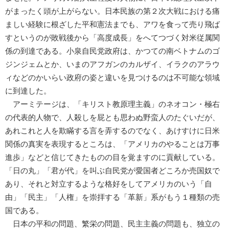
がまったく頭が上がらない。日本民族の第２次大戦における痛
ましい経験に根ざした平和憲法までも、アワを食って売り飛ば
すというのが敗戦後から「高度成長」をへてつづく対米従属関
係の到達である。小泉自民党政府は、かつての南ベトナムのゴ
ジンジェムとか、いまのアフガンのカルザイ、イラクのアラウ
ィなどのかいらい政府の姿と違いを見つけるのは不可能な領域
に到達した。
アーミテージは、「キリスト教原理主義」のネオコン・極右
の代表的人物で、人殺しを屁とも思わぬ野蛮人のたぐいだが、
あれこれと人を欺瞞する言を弄するのでなく、あけすけに日米
関係の真実を表現するところは、「アメリカのやることは万事
進歩」などと信じてきたものの目を覚ますのに貢献している。
「日の丸」「君が代」を叫ぶ自民党が愛国者どころか売国奴で
あり、それと対立するような格好をしてアメリカのいう「自
由」「民主」「人権」を崇拝する「革新」系がもう１種類の売
国である。
日本の平和の問題、繁栄の問題、民主主義の問題も、独立の