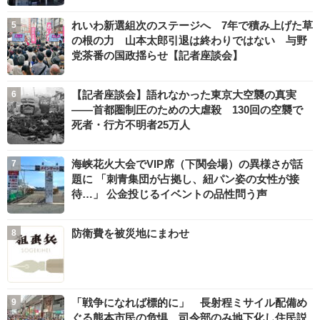
れいわ新選組次のステージへ 7年で積み上げた草
の根の力 山本太郎引退は終わりではない 与野
党茶番の国政揺らせ【記者座談会】
【記者座談会】語れなかった東京大空襲の真実
――首都圏制圧のための大虐殺 130回の空襲で
死者・行方不明者25万人
海峡花火大会でVIP席（下関会場）の異様さが話
題に 「刺青集団が占拠し、紐パン姿の女性が接
待…」 公金投じるイベントの品性問う声
防衛費を被災地にまわせ
「戦争になれば標的に」 長射程ミサイル配備め
ぐる熊本市民の危惧 司令部のみ地下化し住民説