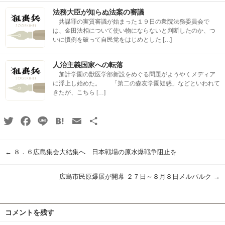
法務大臣が知らぬ法案の審議
共謀罪の実質審議が始まった１９日の衆院法務委員会で
は、金田法相について使い物にならないと判断したのか、つ
いに慣例を破って自民党をはじめとした […]
人治主義国家への転落
加計学園の獣医学部新設をめぐる問題がようやくメディア
に浮上し始めた。 「第二の森友学園疑惑」などといわれて
きたが、こちら […]
Twitter
Facebook
Line
Hatena
Email
共
有
←
８．６広島集会大結集へ 日本戦場の原水爆戦争阻止を
広島市民原爆展が開幕 ２７日～８月８日メルパルク
→
コメントを残す