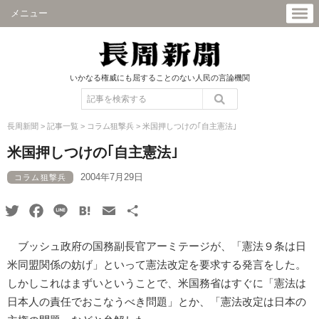
メニュー
いかなる権威にも屈することのない人民の言論機関
長周新聞
>
記事一覧
>
コラム狙撃兵
>
米国押しつけの｢自主憲法｣
米国押しつけの｢自主憲法｣
2004年7月29日
コラム狙撃兵
Twitter
Facebook
Line
Hatena
Email
共
有
ブッシュ政府の国務副長官アーミテージが、「憲法９条は日
米同盟関係の妨げ」といって憲法改定を要求する発言をした。
しかしこれはまずいということで、米国務省はすぐに「憲法は
日本人の責任でおこなうべき問題」とか、「憲法改定は日本の