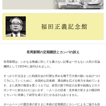
長周新聞の定期購読とカンパの訴え
長周新聞は、いかなる権威に対しても書けない記事は一行もない人民の言論
機関として1955年に創刊されました。
すっかり行き詰まった戦後社会の打開を求める幾千万大衆の願いを結びつけ
て力にしていくために、全国的な読者網、通信網を広げる努力を強めていま
す。また真実の報道を貫くうえでは、経営の面で特定の企業や組織などのス
ポンサーに頼るわけにはいかず、一人一人の読者・支持者の皆さまの購読料
とカンパに依拠して経営を成り立たせるほかはありません。
ホームページの愛読者の皆さまに本紙の定期購読とカンパによるご協力を訴