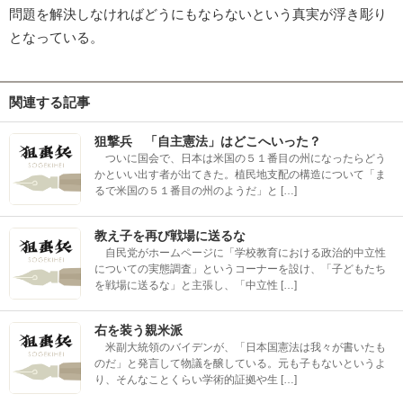
問題を解決しなければどうにもならないという真実が浮き彫り
となっている。
関連する記事
狙撃兵 「自主憲法」はどこへいった？
ついに国会で、日本は米国の５１番目の州になったらどう
かといい出す者が出てきた。植民地支配の構造について「ま
るで米国の５１番目の州のようだ」と […]
教え子を再び戦場に送るな
自民党がホームページに「学校教育における政治的中立性
についての実態調査」というコーナーを設け、「子どもたち
を戦場に送るな」と主張し、「中立性 […]
右を装う親米派
米副大統領のバイデンが、「日本国憲法は我々が書いたも
のだ」と発言して物議を醸している。元も子もないというよ
り、そんなことくらい学術的証拠や生 […]