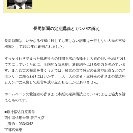
長周新聞の定期購読とカンパの訴え
長周新聞は、いかなる権威に対しても書けない記事は一行もない人民の言論
機関として1955年に創刊されました。
すっかり行き詰まった戦後社会の打開を求める幾千万大衆の願いを結びつけ
て力にしていくために、全国的な読者網、通信網を広げる努力を強めていま
す。また真実の報道を貫くうえでは、経営の面で特定の企業や組織などのス
ポンサーに頼るわけにはいかず、一人一人の読者・支持者の皆さまの購読料
とカンパに依拠して経営を成り立たせるほかはありません。
ホームページの愛読者の皆さまに本紙の定期購読とカンパによるご協力を訴
えるものです。
■銀行振込口座番号
西中国信用金庫 唐戸支店
（普通）0334342
宇都宮知恵