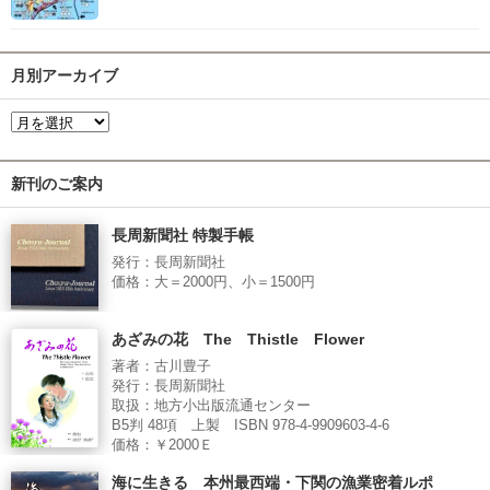
月別アーカイブ
新刊のご案内
長周新聞社 特製手帳
発行：長周新聞社
価格：大＝2000円、小＝1500円
あざみの花 The Thistle Flower
著者：古川豊子
発行：長周新聞社
取扱：地方小出版流通センター
B5判 48項 上製 ISBN 978-4-9909603-4-6
価格：￥2000Ｅ
海に生きる 本州最西端・下関の漁業密着ルポ