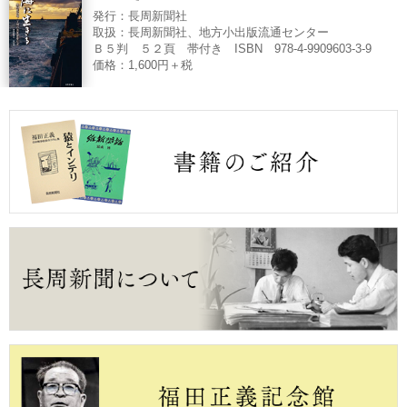
発行：長周新聞社
取扱：長周新聞社、地方小出版流通センター
Ｂ５判 ５２頁 帯付き ISBN 978-4-9909603-3-9
価格：1,600円＋税