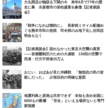
大丸閉店が物語る下関の今 来年8月で77年の歴
史に幕 水産都市の栄枯盛衰を象徴【記者座談
会】
「戦争になれば標的に」 長射程ミサイル配備め
ぐる熊本市民の危惧 司令部のみ地下化し住民説
明会もなく
【記者座談会】語れなかった東京大空襲の真実
――首都圏制圧のための大虐殺 130回の空襲で
死者・行方不明者25万人
おじい、おばあが見た沖縄戦 「無抵抗の民の皆
殺しだった」 占領目的の明確な意図
地震列島と原発は共存できず 未知も含め全国に
6000もの断層 「安全」といえる場所ないと専門
家指摘