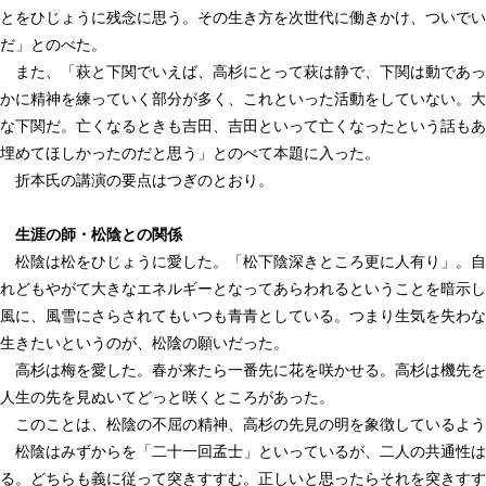
とをひじょうに残念に思う。その生き方を次世代に働きかけ、ついでい
だ」とのべた。
また、「萩と下関でいえば、高杉にとって萩は静で、下関は動であっ
かに精神を練っていく部分が多く、これといった活動をしていない。大
な下関だ。亡くなるときも吉田、吉田といって亡くなったという話もあ
埋めてほしかったのだと思う」とのべて本題に入った。
折本氏の講演の要点はつぎのとおり。
生涯の師・松陰との関係
松陰は松をひじょうに愛した。「松下陰深きところ更に人有り」。自
れどもやがて大きなエネルギーとなってあらわれるということを暗示し
風に、風雪にさらされてもいつも青青としている。つまり生気を失わな
生きたいというのが、松陰の願いだった。
高杉は梅を愛した。春が来たら一番先に花を咲かせる。高杉は機先を
人生の先を見ぬいてどっと咲くところがあった。
このことは、松陰の不屈の精神、高杉の先見の明を象徴しているよう
松陰はみずからを「二十一回孟士」といっているが、二人の共通性は
る。どちらも義に従って突きすすむ。正しいと思ったらそれを突きすす