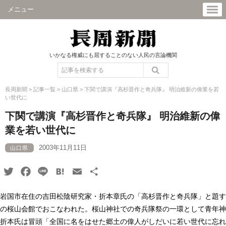
メニュー
いかなる権威にも屈することのない人民の言論機関
長周新聞
>
記事一覧
>
山口県
>
下関で講演『高杉晋作と奇兵隊』 明治維新の偉業を若
い世代に
下関で講演『高杉晋作と奇兵隊』 明治維新の偉
業を若い世代に
2003年11月11日
山口県
Twitter
Facebook
Line
Hatena
Email
共
有
岩国市在住の吉田松陰研究家・折本章氏の「高杉晋作と奇兵隊」と題す
の桜山会館でおこなわれた。桜山神社での奇兵隊祭の一環として青年神
折本氏は冒頭「全国に名をはせた郷土の偉人がしだいに若い世代に忘れ