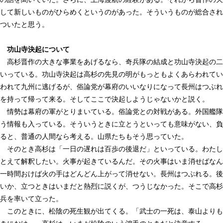
して新しいものがひらめくというのがあった。そういうものが総合され
ついたと思う。
功山寺決起について
高杉晋作の大きな事業をあげるなら、奇兵隊の結成と功山寺決起の二
いっている。功山寺決起は高杉の先見の明がもっともよくあらわれてい
われて九州に逃げるが、俗論党が幕府のいいなりになって長州はつぶれ
を持って帰って来る。そしてここで決起しようじゃないかと説く。
情勢は幕府の軍がとりまいている。俗論党との対戦がある。外国艦隊
う情報も入っている。そういうときに立とうといっても意味がない、負
ると、普通の人間なら考える。山県たちもそう思っていた。
そのとき高杉は「一日の遅れは百歩の後退だ」といっている。わたし
とえて解釈したい。火事が起きているんだ。その火事はいま消せばなん
一時間おけば火の手はどんどん上がって消せない。長州はつぶれる。後
いか、立つときはいまだと熱烈に説くが、つうじなかった。そこで高杉
兵を率いて立った。
このときに、松陰の死生観が出てくる。「武士の一死は、泰山よりも