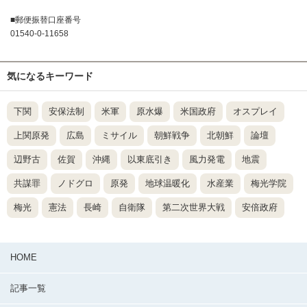
■郵便振替口座番号
01540-0-11658
気になるキーワード
下関
安保法制
米軍
原水爆
米国政府
オスプレイ
上関原発
広島
ミサイル
朝鮮戦争
北朝鮮
論壇
辺野古
佐賀
沖縄
以東底引き
風力発電
地震
共謀罪
ノドグロ
原発
地球温暖化
水産業
梅光学院
梅光
憲法
長崎
自衛隊
第二次世界大戦
安倍政府
HOME
記事一覧