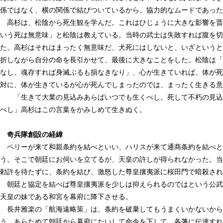
係ではなく、横の関係で結びついているから、協力的なムードであった
高杉は、松陰から死生観を学んだ。これはひじょうに大きな影響を晋
いう死は無意味」と松陰は教えている。当時の武士は失敗すれば腹を切
た。高杉はそれはまったく無意味だ、犬死にはしないと、いざというと
折しながら自分の命を長引かせて、最後に大きなことをした。松陰は「
なし、魂存すれば身滅ぶるも損なきなり」、心が生きていれば、体が死
対に、体が生きているが心が死んでしまったのでは、まったく生きる意
「生きて大業の見込みあらばいつでも生くべし。死して不朽の見込
べし」高杉はこの言葉をかみしめて生きぬく。
奇兵隊創設の経緯
ペリーが来て和親条約を結べといい、ハリスが来て通商条約を結べと
う。そこで朝廷にお伺いを立てるが、天皇の許しが得られなかった。当
勅許を待たずに、条約を結び、激怒した尊皇攘夷派に桜田門で暗殺され
朝廷と協定を結べば尊皇攘夷派を少しは抑えられるのではという公武
天皇の妹である和宮を幕府に降下させる。
長井雅楽の「航海遠略策」は、条約を破棄してもうまくいかないから
う、あらためて朝廷から幕府にたいして命令を下して、各藩に伝達すれ