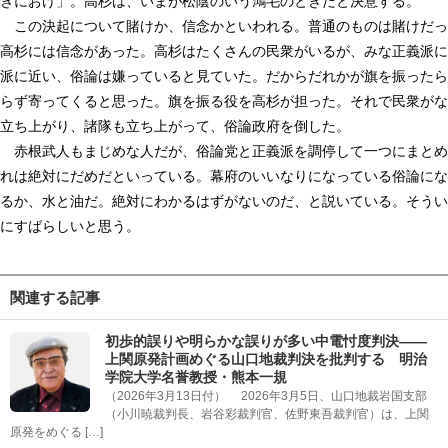
きにおけ」。高杉は、いまが松陰のいう鴻毛のときだと決意する。
この決起について賭けか、信念かといわれる。普通のものは賭けだっ
高杉には信念があった。高杉はたくさんの民衆がいるが、みな正義派に
派に近い、俗論は嫌っていると見ていた。だからだれかが旗を振ったら
らず寄ってくると思った。旗を振る役を高杉が担った。それで民衆がな
立ち上がり、諸隊も立ち上がって、俗論政府を倒した。
赤根武人もまじめな人だが、俗論党と正義派を調停して一つにまとめ
れは絶対にだめだといっている。幕府のいいなりになっている俗論にな
るか、水と油だ。絶対にわかるはずがないのだ、と説いている。そうい
にすばらしいと思う。
関連する記事
初歩的誤りや明らかな誤りが多い中電忖度判決――
上関原発計画めぐる山口地裁判決を批判する 明治
学院大学名誉教授・熊本一規
（2026年3月13日付） 2026年3月5日、山口地裁岩国支部
（小川暁裁判長、岩谷彩裁判官、佐野東吾裁判官）は、上関
原発をめぐる […]