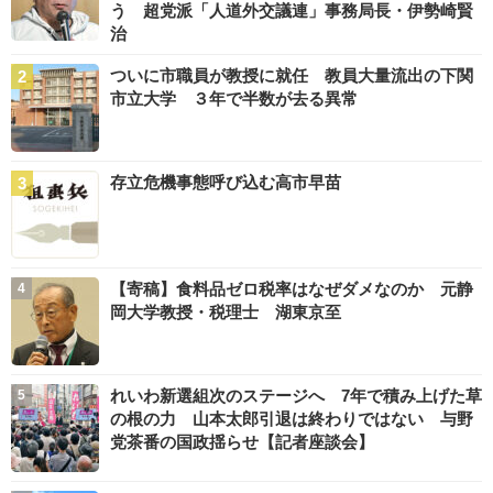
う 超党派「人道外交議連」事務局長・伊勢崎賢
治
ついに市職員が教授に就任 教員大量流出の下関
市立大学 ３年で半数が去る異常
存立危機事態呼び込む高市早苗
【寄稿】食料品ゼロ税率はなぜダメなのか 元静
岡大学教授・税理士 湖東京至
れいわ新選組次のステージへ 7年で積み上げた草
の根の力 山本太郎引退は終わりではない 与野
党茶番の国政揺らせ【記者座談会】