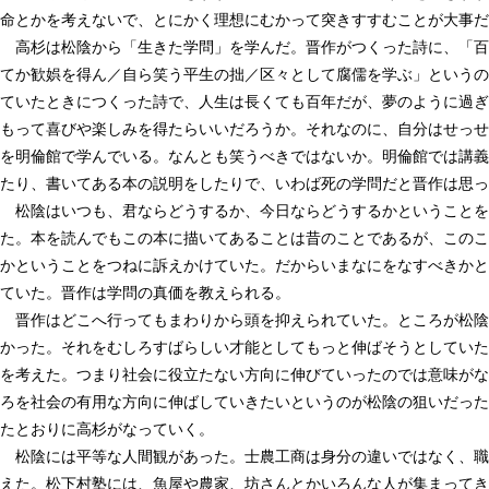
命とかを考えないで、とにかく理想にむかって突きすすむことが大事だ
高杉は松陰から「生きた学問」を学んだ。晋作がつくった詩に、「百
てか歓娯を得ん／自ら笑う平生の拙／区々として腐儒を学ぶ」というの
ていたときにつくった詩で、人生は長くても百年だが、夢のように過ぎ
もって喜びや楽しみを得たらいいだろうか。それなのに、自分はせっせ
を明倫館で学んでいる。なんとも笑うべきではないか。明倫館では講義
たり、書いてある本の説明をしたりで、いわば死の学問だと晋作は思っ
松陰はいつも、君ならどうするか、今日ならどうするかということを
た。本を読んでもこの本に描いてあることは昔のことであるが、このこ
かということをつねに訴えかけていた。だからいまなにをなすべきかと
ていた。晋作は学問の真価を教えられる。
晋作はどこへ行ってもまわりから頭を抑えられていた。ところが松陰
かった。それをむしろすばらしい才能としてもっと伸ばそうとしていた
を考えた。つまり社会に役立たない方向に伸びていったのでは意味がな
ろを社会の有用な方向に伸ばしていきたいというのが松陰の狙いだった
たとおりに高杉がなっていく。
松陰には平等な人間観があった。士農工商は身分の違いではなく、職
えた。松下村塾には、魚屋や農家、坊さんとかいろんな人が集まってき