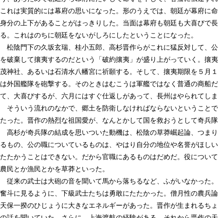
これは実質的には幕府の思いになった。形のうえでは、朝廷が幕府に命
身分の上下があることがはっきりした。当面は幕府も朝廷も大喜びで長
る。これはのちに朝廷をないがしろにしたということになった。
松陰門下の久坂玄瑞、桂小五郎、高杉晋作らがこれに猛反対して、公
を破棄して攘夷するのだという「破約攘夷」が盛り上がっていく。攘夷
茂神社、あるいは石清水八幡宮に祈願する。そして、攘夷期限を５月１
は外国艦隊を砲撃する。そのときはむこうは軍艦ではなく普通の商船だ
て、大喜びするが、六月にはすぐ仕返しがあって、長州はやられてしま
そういう流れのなかで、郷土を防衛しなければならないということで
たった。晋作の熱烈な祖国愛が、なんとかして国を救おうとして奇兵隊
高杉が奇兵隊の結成を思いついた動機は、松陰の草莽崛起論、つまり
るもの、公の職についているものは、やはり自分の地位や名誉がほしい
たたかうことはできない。だから官職にあるものはだめだ。役について
農民とか漁民とかを草莽といった。
従来の武士は大砲の音を聞いて馬から落ちるなど、ふがいなかった。
奮斗に見るように、下級武士たちは勇敢にたたかった。僧月性の農兵論
天保一揆のひじょうに大きなエネルギーがあった。晋作が生まれるちょ
の話を聞いていた。さらに、上海渡航の経験がある。それから晋作の天