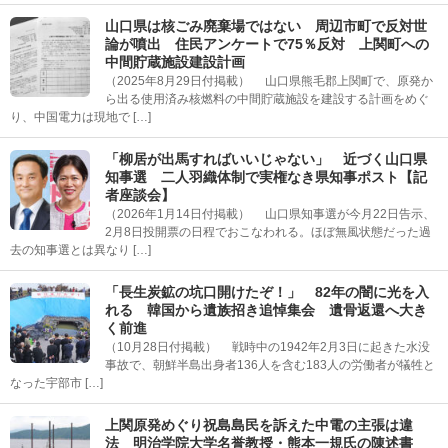
山口県は核ごみ廃棄場ではない 周辺市町で反対世
論が噴出 住民アンケートで75％反対 上関町への
中間貯蔵施設建設計画
（2025年8月29日付掲載） 山口県熊毛郡上関町で、原発か
ら出る使用済み核燃料の中間貯蔵施設を建設する計画をめぐ
り、中国電力は現地で […]
「柳居が出馬すればいいじゃない」 近づく山口県
知事選 二人羽織体制で実権なき県知事ポスト【記
者座談会】
（2026年1月14日付掲載） 山口県知事選が今月22日告示、
2月8日投開票の日程でおこなわれる。ほぼ無風状態だった過
去の知事選とは異なり […]
「長生炭鉱の坑口開けたぞ！」 82年の闇に光を入
れる 韓国から遺族招き追悼集会 遺骨返還へ大き
く前進
（10月28日付掲載） 戦時中の1942年2月3日に起きた水没
事故で、朝鮮半島出身者136人を含む183人の労働者が犠牲と
なった宇部市 […]
上関原発めぐり祝島島民を訴えた中電の主張は違
法 明治学院大学名誉教授・熊本一規氏の陳述書