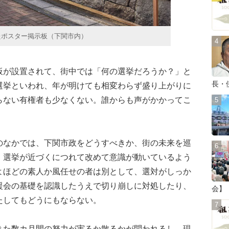
たポスター掲示板（下関市内）
が設置されて、街中では「何の選挙だろうか？」と
長・
選挙といわれ、年が明けても相変わらず盛り上がりに
らない有権者も少なくない。誰からも声がかかってこ
なかでは、下関市政をどうすべきか、街の未来を巡
。選挙が近づくにつれて改めて意識が動いているよう
よほどの素人か風任せの者は別として、選対がしっか
援会の基礎を認識したうえで切り崩しに対処したり、
会】
たしてもどうにもならない。
た数カ月間の努力が実るか散るかが問われるし、現