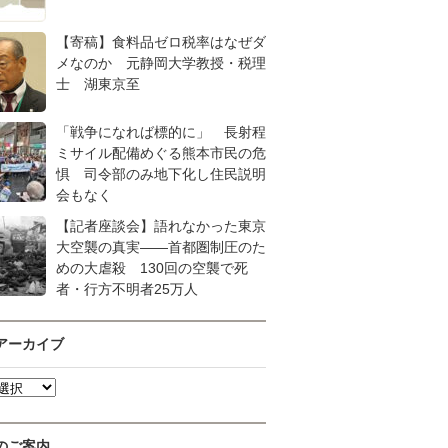
【寄稿】食料品ゼロ税率はなぜダ
メなのか 元静岡大学教授・税理
士 湖東京至
「戦争になれば標的に」 長射程
ミサイル配備めぐる熊本市民の危
惧 司令部のみ地下化し住民説明
会もなく
【記者座談会】語れなかった東京
大空襲の真実――首都圏制圧のた
めの大虐殺 130回の空襲で死
者・行方不明者25万人
アーカイブ
のご案内