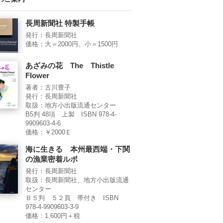
長周新聞社 特製手帳
発行：長周新聞社
価格：大＝2000円、小＝1500円
あざみの花 The Thistle
Flower
著者：古川豊子
発行：長周新聞社
取扱：地方小出版流通センター
B5判 48項 上製 ISBN 978-4-
9909603-4-6
価格：￥2000Ｅ
海に生きる 本州最西端・下関
の漁業密着ルポ
発行：長周新聞社
取扱：長周新聞社、地方小出版流通
センター
Ｂ５判 ５２頁 帯付き ISBN
978-4-9909603-3-9
価格：1,600円＋税