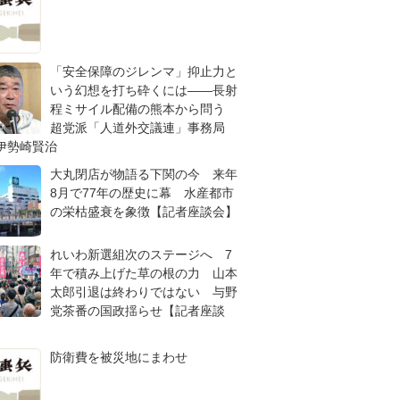
「安全保障のジレンマ」抑止力と
いう幻想を打ち砕くには――長射
程ミサイル配備の熊本から問う
超党派「人道外交議連」事務局
伊勢崎賢治
大丸閉店が物語る下関の今 来年
8月で77年の歴史に幕 水産都市
の栄枯盛衰を象徴【記者座談会】
れいわ新選組次のステージへ 7
年で積み上げた草の根の力 山本
太郎引退は終わりではない 与野
党茶番の国政揺らせ【記者座談
防衛費を被災地にまわせ