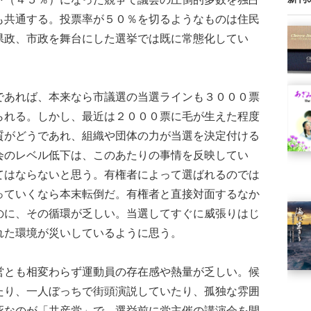
も共通する。投票率が５０％を切るようなものは住民
県政、市政を舞台にした選挙では既に常態化してい
あれば、本来なら市議選の当選ラインも３０００票
られる。しかし、最近は２０００票に毛が生えた程度
質がどうであれ、組織や団体の力が当選を決定付ける
会のレベル低下は、このあたりの事情を反映してい
てはならないと思う。有権者によって選ばれるのでは
っていくなら本末転倒だ。有権者と直接対面するなか
のに、その循環が乏しい。当選してすぐに威張りはじ
れた環境が災いしているように思う。
とも相変わらず運動員の存在感や熱量が乏しい。候
たり、一人ぼっちで街頭演説していたり、孤独な雰囲
死なのが「共産党」で、選挙前に党主催の講演会を開