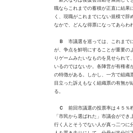
職ならこれまでの蓄積が正直に結果
く、現職がこれまでにない規模で辞
なかで、どんな得票になってあらわ
Ｂ
市議選を巡っては、これまでに
が、争点を鮮明にすることが重要の
りゲームみたいなものを見せられて
いるのではないか。各陣営が有権者
の特徴がある。しかし、一方で組織
目立った訴えもなく組織票の有無が
る。
Ｃ
前回市議選の投票率は４５％程
「市民から選ばれた」市議会ができ
行く人とそうでない人が真っ二つに
人を置き去りにして、分母が半分以