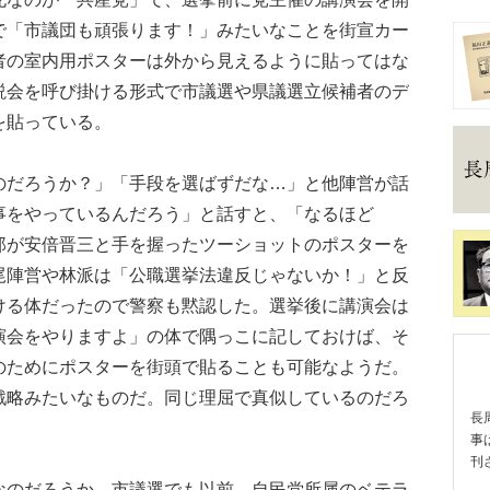
で「市議団も頑張ります！」みたいなことを街宣カー
者の室内用ポスターは外から見えるように貼ってはな
説会を呼び掛ける形式で市議選や県議選立候補者のデ
を貼っている。
だろうか？」「手段を選ばずだな…」と他陣営が話
事をやっているんだろう」と話すと、「なるほど
郎が安倍晋三と手を握ったツーショットのポスターを
尾陣営や林派は「公職選挙法違反じゃないか！」と反
ける体だったので警察も黙認した。選挙後に講演会は
演会をやりますよ」の体で隅っこに記しておけば、そ
のためにポスターを街頭で貼ることも可能なようだ。
戦略みたいなものだ。同じ理屈で真似しているのだろ
長
事
刊
のだろうか。市議選でも以前、自民党所属のベテラ