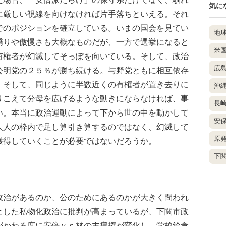
気に
に厳しい視線を向けなければ片手落ちといえる。それ
でのポジションを確立している。いまの国会を見てい
地
驕りや傲慢さも大概なものだが、一方で選挙になると
米
有権者が幻滅してそっぽを向いている。そして、政治
広
公明党の２５％が勝ち続ける。与野党ともに相互依存
。そして、同じように半数近くの有権者が置き去りに
沖
りこえて分母を広げるような動きにならなければ、事
長
い。本当に政治運動によって下から世の中を動かして
安
人人の枠内で足し算引き算するのではなく、幻滅して
原
獲得していくことが必要ではないだろうか。
下
治があるのか、公のためにあるのかが大きく問われ
とした私物化政治に批判が高まっているが、下関市政
がかわる度に安倍ｖｓ林の主導権が変化し、学校給食