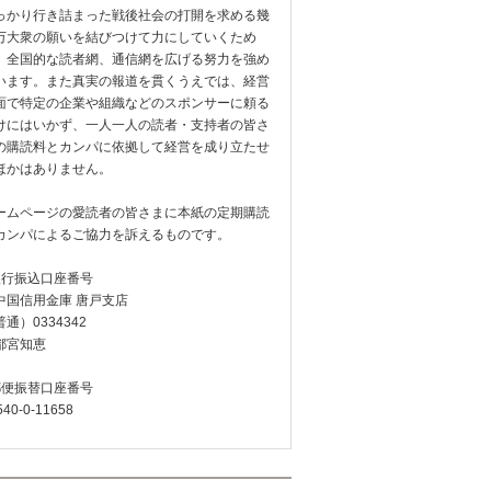
っかり行き詰まった戦後社会の打開を求める幾
万大衆の願いを結びつけて力にしていくため
、全国的な読者網、通信網を広げる努力を強め
います。また真実の報道を貫くうえでは、経営
面で特定の企業や組織などのスポンサーに頼る
けにはいかず、一人一人の読者・支持者の皆さ
の購読料とカンパに依拠して経営を成り立たせ
ほかはありません。
ームページの愛読者の皆さまに本紙の定期購読
カンパによるご協力を訴えるものです。
銀行振込口座番号
中国信用金庫 唐戸支店
通）0334342
都宮知恵
郵便振替口座番号
540-0-11658