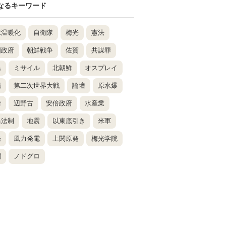
なるキーワード
球温暖化
自衛隊
梅光
憲法
国政府
朝鮮戦争
佐賀
共謀罪
島
ミサイル
北朝鮮
オスプレイ
縄
第二次世界大戦
論壇
原水爆
崎
辺野古
安倍政府
水産業
保法制
地震
以東底引き
米軍
発
風力発電
上関原発
梅光学院
関
ノドグロ