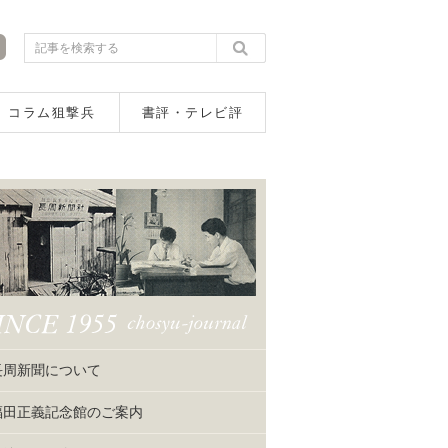
コラム狙撃兵
書評・テレビ評
長周新聞について
福田正義記念館のご案内