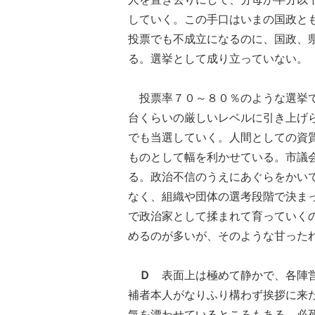
していく。この手口はいまの国政と
投票でも不成立になるのに、国政、
る。選挙として成り立っていない。
投票率７０～８０％のような選挙で
台くらいの厳しいレベルに引き上げ
でも当選していく。人間としての資
ものとして幅を利かせている。市議
る。政治不信のうえにあぐらをかい
なく、組織や団体の選考段階で決ま
で政治家として揉まれて育っていく
めるのが多いが、そのような甘った
Ｄ
表面上は極めて静かで、各陣営
補者本人がなりふり構わず挨拶に来
気を漂わせているところもある。必