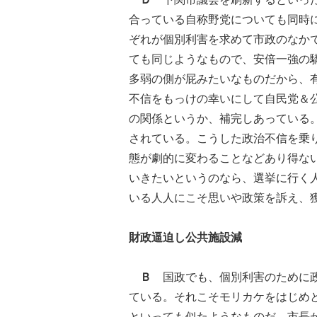
合っている自称野党についても同時
ぞれが個別利害を求めて市政のなか
ても同じようなもので、安倍一強の
多弱の側が屁みたいなものだから、
不信をもっけの幸いにして自民党＆
の関係というか、補完しあっている
されている。こうした政治不信を乗
態が劇的に変わることなどあり得な
いきたいというのなら、選挙に行く
いる人人にこそ思いや政策を訴え、
財政逼迫し公共施設減
Ｂ
国政でも、個別利害のために政
ている。それこそモリカケをはじめ
といっても似たようなものだ。市長