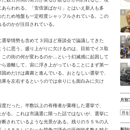
にあらわれる。「安倍派ばかり」とはいえ新人も多
めたため地盤も一定程度シャッフルされている。この
れるのかが注目されている。
選挙情勢も含めて３回ほど座談会で論議してきた
ように思う。盛り上がりに欠けるのは、目前でイス取
、この街の何が変わるのか…という幻滅感に起因して
から遊離して、宙に浮き上がっていることにまず第一
票固めだけは粛粛と進んでいる。おとなしい選挙で、
結果を左右するというのでは余りにも面白みに欠け
月別
度だった。半数以上の有権者が棄権した選挙で、
上がる。これは市議選に限った話ではないが、選挙に
分断されているような光景がある。残りの５５％の人
下（４５％）になった競争で議会の圧倒的多数を独占
新刊