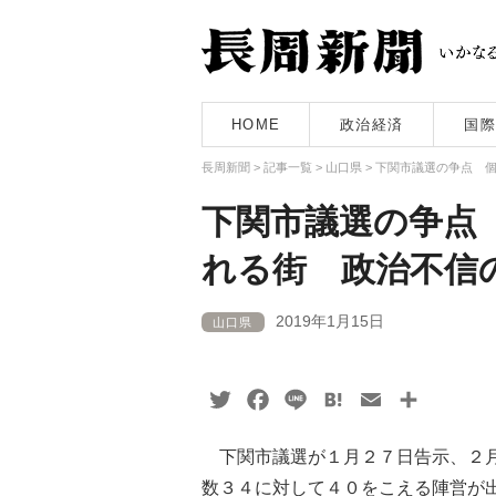
HOME
政治経済
国際
長周新聞
>
記事一覧
>
山口県
>
下関市議選の争点 
下関市議選の争点
れる街 政治不信
2019年1月15日
山口県
Twitter
Facebook
Line
Hatena
Email
共
有
下関市議選が１月２７日告示、２月
数３４に対して４０をこえる陣営が