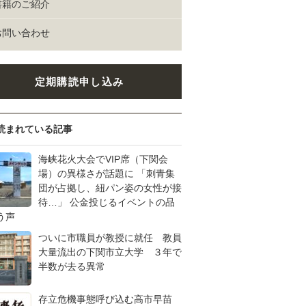
書籍のご紹介
お問い合わせ
定期購読申し込み
読まれている記事
海峡花火大会でVIP席（下関会
場）の異様さが話題に 「刺青集
団が占拠し、紐パン姿の女性が接
待…」 公金投じるイベントの品
う声
ついに市職員が教授に就任 教員
大量流出の下関市立大学 ３年で
半数が去る異常
存立危機事態呼び込む高市早苗