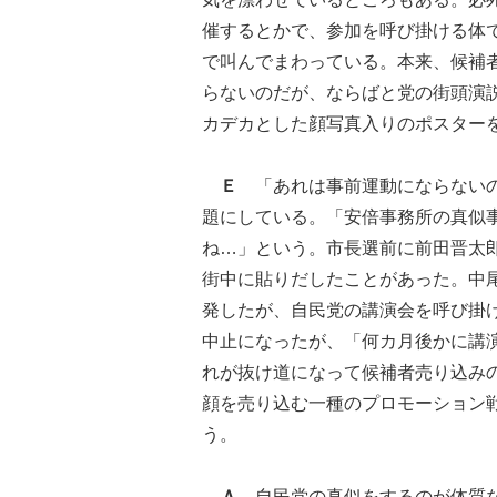
催するとかで、参加を呼び掛ける体
で叫んでまわっている。本来、候補
らないのだが、ならばと党の街頭演
カデカとした顔写真入りのポスター
Ｅ
「あれは事前運動にならないの
題にしている。「安倍事務所の真似
ね…」という。市長選前に前田晋太
街中に貼りだしたことがあった。中
発したが、自民党の講演会を呼び掛
中止になったが、「何カ月後かに講
れが抜け道になって候補者売り込み
顔を売り込む一種のプロモーション
う。
Ａ
自民党の真似をするのが体質な