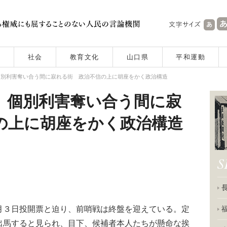
社会
教育文化
山口県
平和運動
個別利害奪い合う間に寂れる街 政治不信の上に胡座をかく政治構造
 個別利害奪い合う間に寂
の上に胡座をかく政治構造
３日投開票と迫り、前哨戦は終盤を迎えている。定
出馬すると見られ、目下、候補者本人たちが懸命な挨