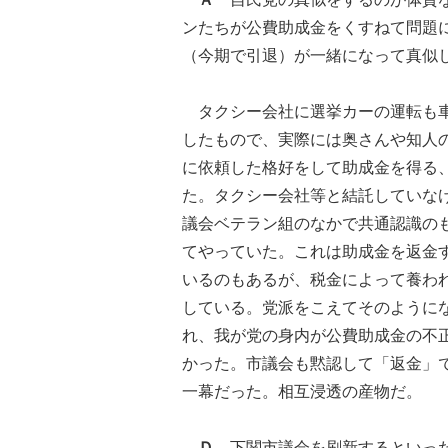
ンたちが公費助成金をくすねて問題
（今期で引退）が一緒になって真似
タクシー会社に選挙カーの運転も車
したもので、実際には奥さんや知人
に依頼した格好をして助成金を得る
た。タクシー会社等と結託していな
議会ベテラン組のなかで共通認識の
てやっていた。これは助成金を返金
いるのもあるが、税金によって養わ
している。党派をこえてそのように
れ、我が党の身内が公費助成金の不
かった。市議会も黙認して「返金」
一幕だった。相互浸透の産物だ。
Ｄ
下関市議会を刷新するといった