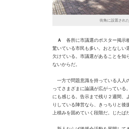
街角に設置され
Ａ
各所に市議選のポスター掲示板
驚いている市民も多い。おとなしい
欠けている。市議選があることを知
ないからだ。
一方で問題意識を持っている人人の
ってさまざまに論議が広がっている
にも感じる。告示まで残り２週間、
りしている陣営なら、きっちりと後
上積みを固めていく段階だ。じたば
新人ならば後援会活動を展開してき