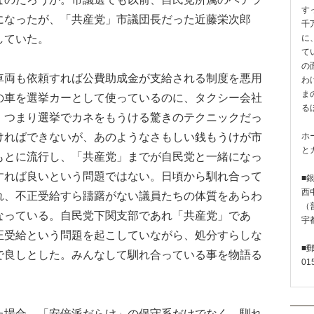
す
になったが、「共産党」市議団長だった近藤栄次郎
千
していた。
に
て
の
両も依頼すれば公費助成金が支給される制度を悪用
わ
ま
の車を選挙カーとして使っているのに、タクシー会社
る
、つまり選挙でカネをもうける驚きのテクニックだっ
ければできないが、あのようなさもしい銭もうけが市
ホ
と
もとに流行し、「共産党」までが自民党と一緒になっ
すれば良いという問題ではない。日頃から馴れ合って
■
西
れ、不正受給すら躊躇がない議員たちの体質をあらわ
（普
なっている。自民党下関支部であれ「共産党」であ
宇
正受給という問題を起こしていながら、処分すらしな
■
で良しとした。みんなして馴れ合っている事を物語る
01
場合、「安倍派だらけ」の保守系だけでなく、馴れ