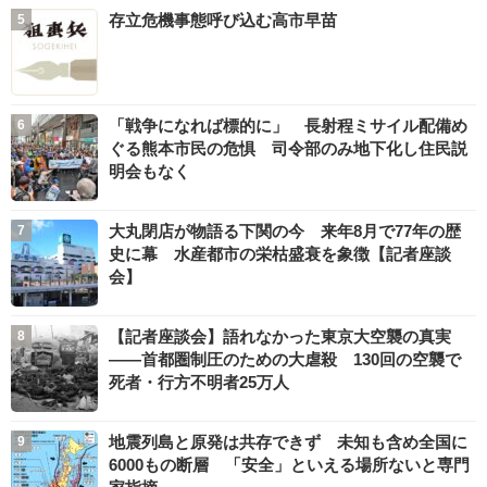
存立危機事態呼び込む高市早苗
「戦争になれば標的に」 長射程ミサイル配備め
ぐる熊本市民の危惧 司令部のみ地下化し住民説
明会もなく
大丸閉店が物語る下関の今 来年8月で77年の歴
史に幕 水産都市の栄枯盛衰を象徴【記者座談
会】
【記者座談会】語れなかった東京大空襲の真実
――首都圏制圧のための大虐殺 130回の空襲で
死者・行方不明者25万人
地震列島と原発は共存できず 未知も含め全国に
6000もの断層 「安全」といえる場所ないと専門