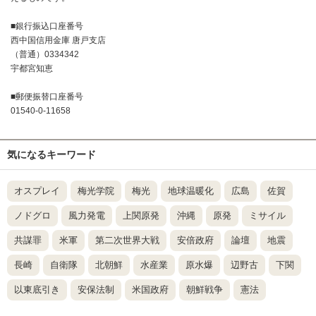
■銀行振込口座番号
西中国信用金庫 唐戸支店
（普通）0334342
宇都宮知恵
■郵便振替口座番号
01540-0-11658
気になるキーワード
オスプレイ
梅光学院
梅光
地球温暖化
広島
佐賀
ノドグロ
風力発電
上関原発
沖縄
原発
ミサイル
共謀罪
米軍
第二次世界大戦
安倍政府
論壇
地震
長崎
自衛隊
北朝鮮
水産業
原水爆
辺野古
下関
以東底引き
安保法制
米国政府
朝鮮戦争
憲法