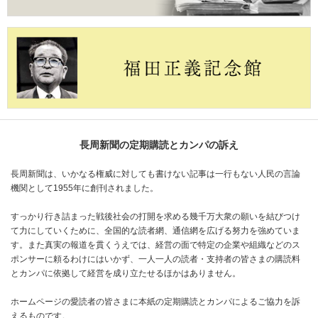
長周新聞の定期購読とカンパの訴え
長周新聞は、いかなる権威に対しても書けない記事は一行もない人民の言論
機関として1955年に創刊されました。
すっかり行き詰まった戦後社会の打開を求める幾千万大衆の願いを結びつけ
て力にしていくために、全国的な読者網、通信網を広げる努力を強めていま
す。また真実の報道を貫くうえでは、経営の面で特定の企業や組織などのス
ポンサーに頼るわけにはいかず、一人一人の読者・支持者の皆さまの購読料
とカンパに依拠して経営を成り立たせるほかはありません。
ホームページの愛読者の皆さまに本紙の定期購読とカンパによるご協力を訴
えるものです。