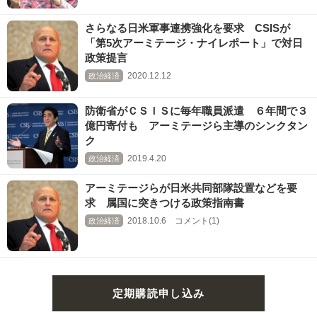
さらなる日米軍事連携強化を要求 CSISが
「第5次アーミテージ・ナイレポート」で対日
政策提言
2020.12.12
政治経済
防衛省がＣＳＩＳに毎年職員派遣 ６年間で３
億円寄付も アーミテージら主導のシンクタン
ク
2019.4.20
政治経済
アーミテージらが日米共同部隊設置などを要
求 属国に突きつける政策指南書
2018.10.6 コメント(1)
政治経済
定期購読申し込み