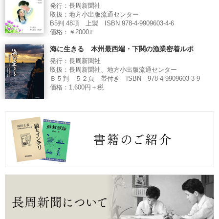
発行：長周新聞社
取扱：地方小出版流通センター
B5判 48項 上製 ISBN 978-4-9909603-4-6
価格：￥2000Ｅ
海に生きる 本州最西端・下関の漁業密着ルポ
発行：長周新聞社
取扱：長周新聞社、地方小出版流通センター
Ｂ５判 ５２頁 帯付き ISBN 978-4-9909603-3-9
価格：1,600円＋税