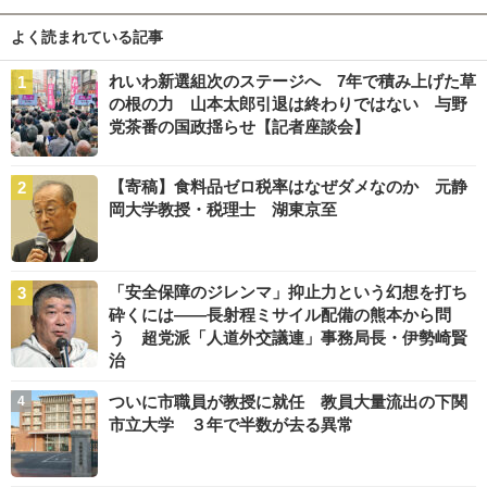
よく読まれている記事
れいわ新選組次のステージへ 7年で積み上げた草
の根の力 山本太郎引退は終わりではない 与野
党茶番の国政揺らせ【記者座談会】
【寄稿】食料品ゼロ税率はなぜダメなのか 元静
岡大学教授・税理士 湖東京至
「安全保障のジレンマ」抑止力という幻想を打ち
砕くには――長射程ミサイル配備の熊本から問
う 超党派「人道外交議連」事務局長・伊勢崎賢
治
ついに市職員が教授に就任 教員大量流出の下関
市立大学 ３年で半数が去る異常