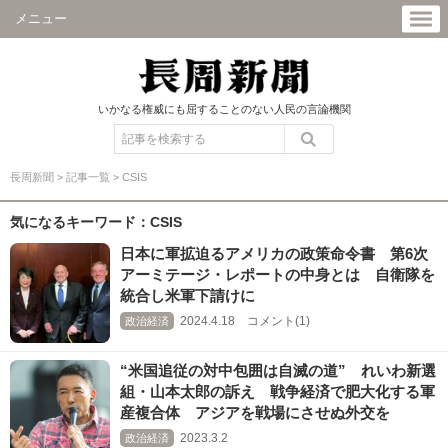
メニュー
いかなる権威にも屈することのない人民の言論機関
長周新聞
>
記事一覧
>
CSIS
気になるキーワード：CSIS
日本に軍拡迫るアメリカの政策命令書 第6次
アーミテージ・レポートの中身とは 自衛隊を
統合し米軍下請けに
2024.4.18 コメント(1)
政治経済
“米国追従の対中包囲は自滅の道” れいわ新選
組・山本太郎の訴え 戦争経済で肥大化する軍
産複合体 アジアを戦場にさせぬ外交を
2023.3.2
政治経済