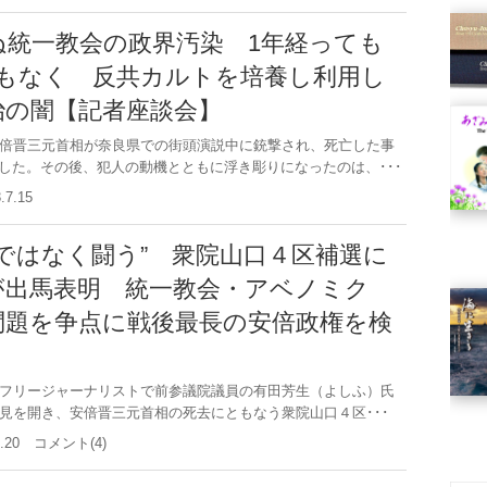
ぬ統一教会の政界汚染 1年経っても
分もなく 反共カルトを培養し利用し
治の闇【記者座談会】
倍晋三元首相が奈良県での街頭演説中に銃撃され、死亡した事
した。その後、犯人の動機とともに浮き彫りになったのは、･･･
3.7.15
ではなく闘う” 衆院山口４区補選に
が出馬表明 統一教会・アベノミク
問題を争点に戦後最長の安倍政権を検
フリージャーナリストで前参議院議員の有田芳生（よしふ）氏
会見を開き、安倍晋三元首相の死去にともなう衆院山口４区･･･
.3.20 コメント(4)