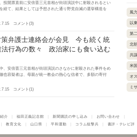
、投開票直前に安倍晋三元首相が街頭演説中に射殺されるとい
を経て、結果としては予想された通り野党自滅の選挙構造を
風
以
2.7.15 コメント(3)
第
対策弁護士連絡会が会見 今も続く統
北
違法行為の数々 政治家にも食い込む
共
米
中、安倍晋三元首相が街頭演説のさなかに射殺された事件をめ
徹也容疑者は、母親が統一教会の熱心な信者で、多額の寄付
オ
ミ
2.7.15 コメント(1)
紹介
|
福田正義記念館
|
新聞購読の申し込み
|
お問い合わせ
|
|
教育文化
|
山口県
|
平和運動
|
コラム狙撃兵
|
書評・テレビ評