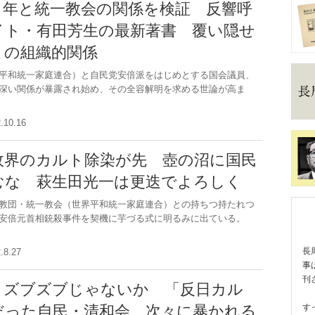
８年と統一教会の関係を検証 反響呼
イト・有田芳生の最新著書 覆い隠せ
との組織的関係
平和統一家庭連合）と自民党安倍派をはじめとする国会議員、
深い関係が暴露され始め、その全容解明を求める世論が高ま
2.10.16
政界のカルト除染が先 壺の沼に国民
むな 萩生田光一は更迭でよろしく
教団・統一教会（世界平和統一家庭連合）との持ちつ持たれつ
安倍元首相銃殺事件を契機に芋づる式に明るみに出ている。
長
2.8.27
事
刊
とズブズブじゃないか 「反日カル
だった自民・清和会 次々に暴かれる
す