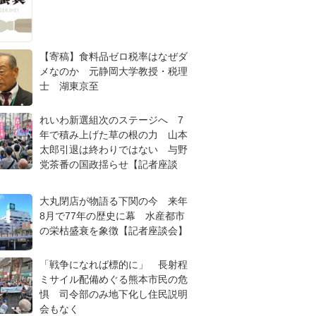
【寄稿】食料品ゼロ税率はなぜダ
メなのか 元静岡大学教授・税理
士 湖東京至
れいわ新選組次のステージへ 7
年で積み上げた草の根の力 山本
太郎引退は終わりではない 与野
党茶番の国政揺らせ【記者座談
大丸閉店が物語る下関の今 来年
8月で77年の歴史に幕 水産都市
の栄枯盛衰を象徴【記者座談会】
「戦争になれば標的に」 長射程
ミサイル配備めぐる熊本市民の危
惧 司令部のみ地下化し住民説明
会もなく