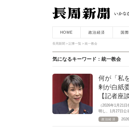
HOME
政治経済
国際
長周新聞
>
記事一覧
>
統一教会
気になるキーワード：統一教会
何が「私
剰が白紙
【記者座
（2026年1月2
明し、1月27日公
202
政治経済