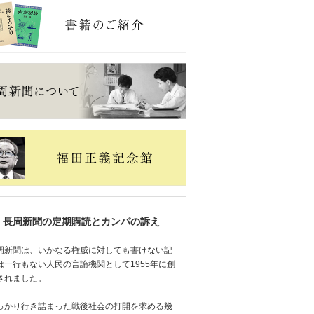
長周新聞の定期購読とカンパの訴え
周新聞は、いかなる権威に対しても書けない記
は一行もない人民の言論機関として1955年に創
されました。
っかり行き詰まった戦後社会の打開を求める幾