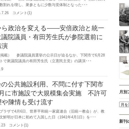
数割れを喫し、衆参ともに少数与党体制となった･･･
5.7.26 コメント(1)
から政治を変える――安倍政治と統一
衆議院議員・有田芳生氏が参院選前に
講演
日付掲載） 参議院議員選挙の公示日が迫るなか、下関市で6月28
トで衆議院議員の有田芳生氏（立憲民主党）の講演･･･
7.9
会の公共施設利用、不問に付す下関市
4月に市施設で大規模集会実施 不許可
月別
望や陳情も受け流す
ラザで4月6日、世界平和統一家庭連合（旧統一教会）が、教
鮮明が日本に初めて入国した日（1941年4月1日）を･･･
新刊
.5.23 コメント(1)