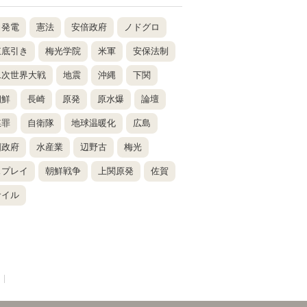
力発電
憲法
安倍政府
ノドグロ
東底引き
梅光学院
米軍
安保法制
二次世界大戦
地震
沖縄
下関
朝鮮
長崎
原発
原水爆
論壇
謀罪
自衛隊
地球温暖化
広島
国政府
水産業
辺野古
梅光
スプレイ
朝鮮戦争
上関原発
佐賀
サイル
|