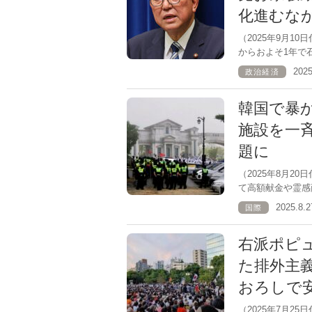
化進むな
（2025年9月
からおよそ1年で
202
政治経済
韓国で暴
施設を一
題に
（2025年8月
て高額献金や霊感
2025.8
国際
右派ポピ
た排外主
おろしで
（2025年7月2