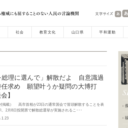
社会
教育文化
山口県
平和運動
を総理に選んで」解散だよ 自意識過
委任求め 願望叶うか疑問の大博打
談会】
1日付掲載） 高市首相が23日の通常国会で冒頭解散することを表
示、2月8日投開票で解散総選挙が実施されるこ･･･
6.1.23