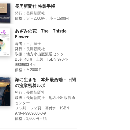
長周新聞社 特製手帳
発行：長周新聞社
価格：大＝2000円、小＝1500円
あざみの花 The Thistle
Flower
著者：古川豊子
発行：長周新聞社
取扱：地方小出版流通センター
B5判 48項 上製 ISBN 978-4-
9909603-4-6
価格：￥2000Ｅ
海に生きる 本州最西端・下関
の漁業密着ルポ
発行：長周新聞社
取扱：長周新聞社、地方小出版流通
センター
Ｂ５判 ５２頁 帯付き ISBN
978-4-9909603-3-9
価格：1,600円＋税