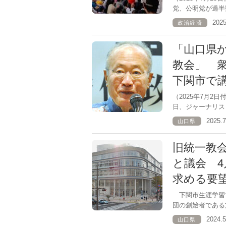
党、公明党が過半
202
政治経済
「山口県
教会」 
下関市で
（2025年7月2
日、ジャーナリス
2025.
山口県
旧統一教
と議会 
求める要
下関市生涯学習プ
団の創始者である文
2024
山口県