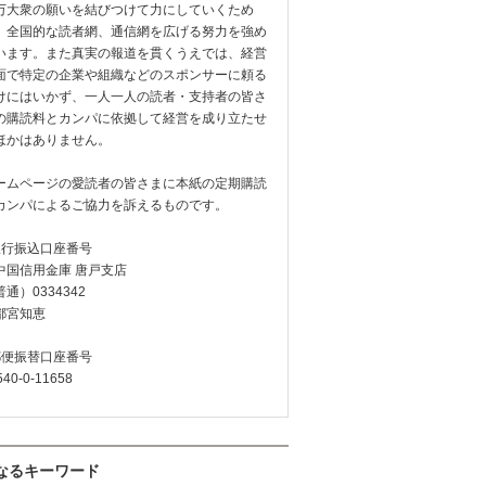
万大衆の願いを結びつけて力にしていくため
、全国的な読者網、通信網を広げる努力を強め
います。また真実の報道を貫くうえでは、経営
面で特定の企業や組織などのスポンサーに頼る
けにはいかず、一人一人の読者・支持者の皆さ
の購読料とカンパに依拠して経営を成り立たせ
ほかはありません。
ームページの愛読者の皆さまに本紙の定期購読
カンパによるご協力を訴えるものです。
銀行振込口座番号
中国信用金庫 唐戸支店
通）0334342
都宮知恵
郵便振替口座番号
540-0-11658
なるキーワード