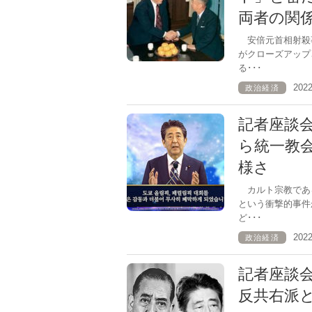
両者の関
安倍元首相射殺
がクローズアップ
る･･･
202
政治経済
記者座談
ら統一教
様さ
カルト宗教であ
という衝撃的事件
ど･･･
202
政治経済
記者座談
反共右派