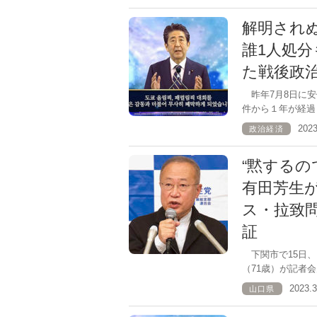
解明され
誰1人処
た戦後政
昨年7月8日に安
件から１年が経過
202
政治経済
“黙するの
有田芳生
ス・拉致
証
下関市で15日、
（71歳）が記者
2023
山口県