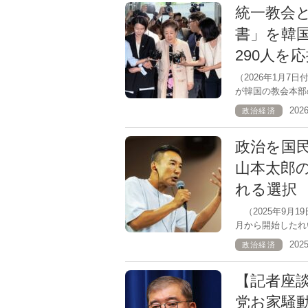
統一教会
書」を韓
290人を
（2026年1月
が韓国の教会本部
202
政治経済
政治を国
山本太郎
れる選択
（2025年9月
月から開始したれ
202
政治経済
【記者座
党お家騒