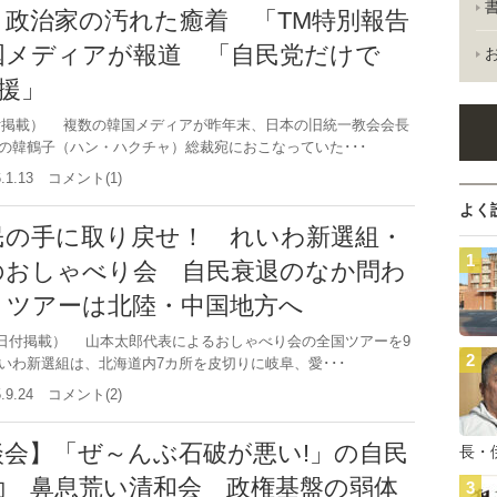
と政治家の汚れた癒着 「TM特別報告
国メディアが報道 「自民党だけで
応援」
7日付掲載） 複数の韓国メディアが昨年末、日本の旧統一教会会長
の韓鶴子（ハン・ハクチャ）総裁宛におこなっていた･･･
6.1.13 コメント(1)
よく
民の手に取り戻せ！ れいわ新選組・
のおしゃべり会 自民衰退のなか問わ
 ツアーは北陸・中国地方へ
19日付掲載） 山本太郎代表によるおしゃべり会の全国ツアーを9
いわ新選組は、北海道内7カ所を皮切りに岐阜、愛･･･
5.9.24 コメント(2)
談会】「ぜ～んぶ石破が悪い!」の自民
長・
動 鼻息荒い清和会 政権基盤の弱体