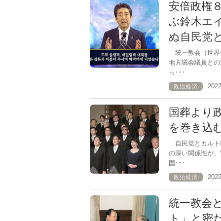
安倍政権
ぶ鈴木エ
ぬ自民党
統一教会（世界
地方議会議員との
っ･･･
202
政治経済
国葬より
を巻き込
自民党とカルト
の深い関係性が、
国･･･
202
政治経済
統一教会
ト」と密