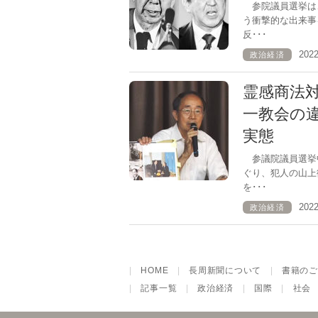
参院議員選挙は
う衝撃的な出来事
反･･･
202
政治経済
霊感商法
一教会の
実態
参議院議員選挙
ぐり、犯人の山上
を･･･
202
政治経済
|
HOME
|
長周新聞について
|
書籍のご
|
記事一覧
|
政治経済
|
国際
|
社会