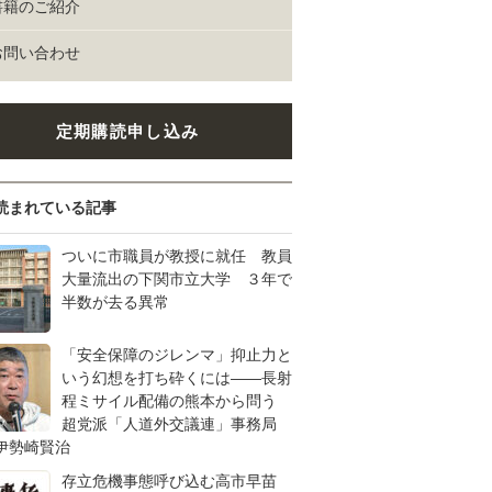
書籍のご紹介
お問い合わせ
定期購読申し込み
読まれている記事
ついに市職員が教授に就任 教員
大量流出の下関市立大学 ３年で
半数が去る異常
「安全保障のジレンマ」抑止力と
いう幻想を打ち砕くには――長射
程ミサイル配備の熊本から問う
超党派「人道外交議連」事務局
伊勢崎賢治
存立危機事態呼び込む高市早苗