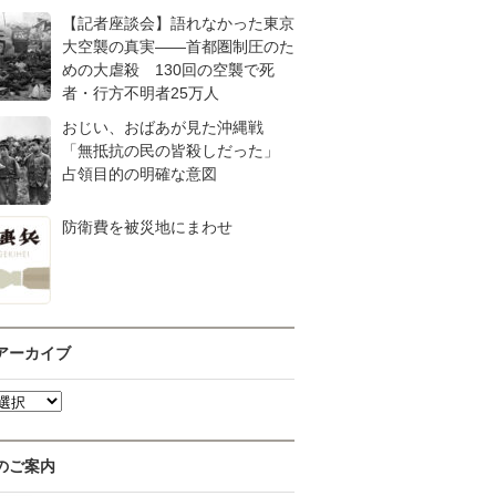
【記者座談会】語れなかった東京
大空襲の真実――首都圏制圧のた
めの大虐殺 130回の空襲で死
者・行方不明者25万人
おじい、おばあが見た沖縄戦
「無抵抗の民の皆殺しだった」
占領目的の明確な意図
防衛費を被災地にまわせ
アーカイブ
のご案内