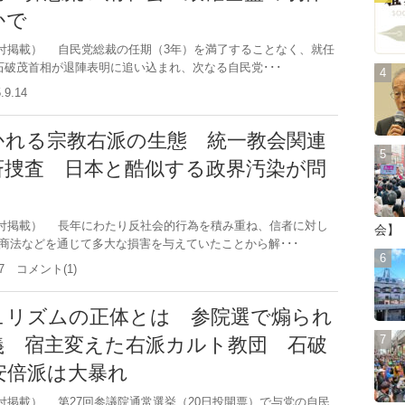
かで
10日付掲載） 自民党総裁の任期（3年）を満了することなく、就任
石破茂首相が退陣表明に追い込まれ、次なる自民党･･･
5.9.14
かれる宗教右派の生態 統一教会関連
斉捜査 日本と酷似する政界汚染が問
20日付掲載） 長年にわたり反社会的行為を積み重ね、信者に対し
会】
商法などを通じて多大な損害を与えていたことから解･･･
.27 コメント(1)
ュリズムの正体とは 参院選で煽られ
義 宿主変えた右派カルト教団 石破
安倍派は大暴れ
5日付掲載） 第27回参議院通常選挙（20日投開票）で与党の自民