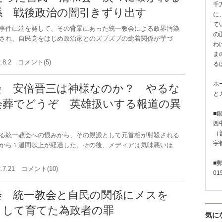
千
係 戦後政治の闇引きずり出す
に
て
事件に端を発して、その背景にあった統一教会による政界汚染
の
され、自民党をはじめ政治家とのズブズブの癒着関係が芋づ
わ
ま
2.8.2 コメント(5)
る
ホ
会 安倍晋三は神様なのか？ やるな
と
会葬でどうぞ 英雄扱いする報道の異
■
西
（普
る統一教会への恨みから、その親派として元首相が射殺される
宇
から１週間以上が経過した。その後、メディアは気味悪いほ
■
2.7.21 コメント(10)
01
会 統一教会と自民の関係にメスを
として育てた為政者の罪
気に