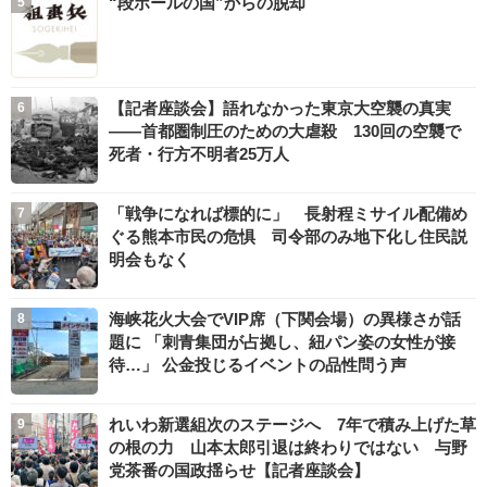
“段ボールの国”からの脱却
【記者座談会】語れなかった東京大空襲の真実
――首都圏制圧のための大虐殺 130回の空襲で
死者・行方不明者25万人
「戦争になれば標的に」 長射程ミサイル配備め
ぐる熊本市民の危惧 司令部のみ地下化し住民説
明会もなく
海峡花火大会でVIP席（下関会場）の異様さが話
題に 「刺青集団が占拠し、紐パン姿の女性が接
待…」 公金投じるイベントの品性問う声
れいわ新選組次のステージへ 7年で積み上げた草
の根の力 山本太郎引退は終わりではない 与野
党茶番の国政揺らせ【記者座談会】