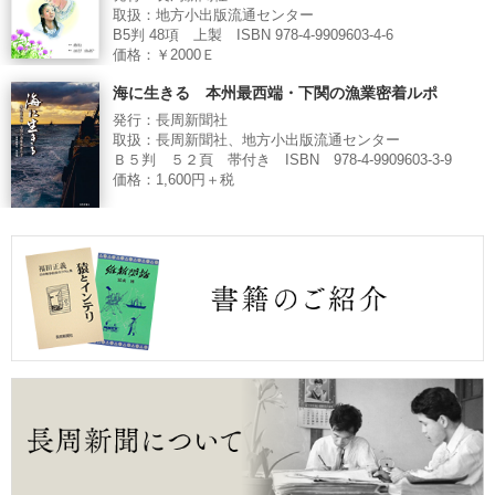
取扱：地方小出版流通センター
B5判 48項 上製 ISBN 978-4-9909603-4-6
価格：￥2000Ｅ
海に生きる 本州最西端・下関の漁業密着ルポ
発行：長周新聞社
取扱：長周新聞社、地方小出版流通センター
Ｂ５判 ５２頁 帯付き ISBN 978-4-9909603-3-9
価格：1,600円＋税