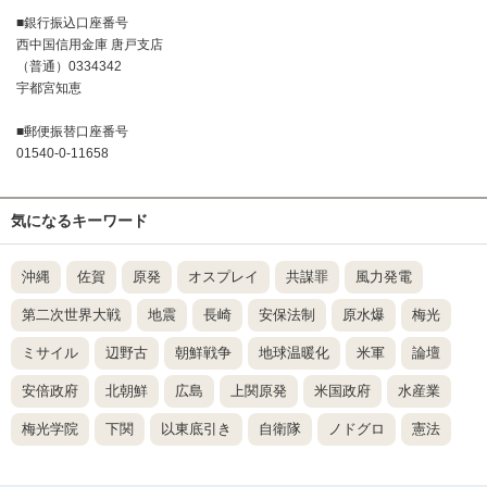
■銀行振込口座番号
西中国信用金庫 唐戸支店
（普通）0334342
宇都宮知恵
■郵便振替口座番号
01540-0-11658
気になるキーワード
沖縄
佐賀
原発
オスプレイ
共謀罪
風力発電
第二次世界大戦
地震
長崎
安保法制
原水爆
梅光
ミサイル
辺野古
朝鮮戦争
地球温暖化
米軍
論壇
安倍政府
北朝鮮
広島
上関原発
米国政府
水産業
梅光学院
下関
以東底引き
自衛隊
ノドグロ
憲法