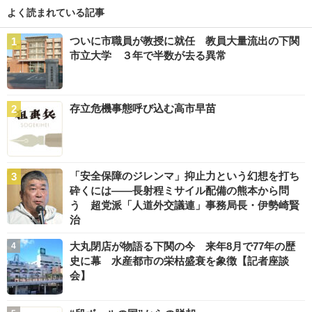
よく読まれている記事
ついに市職員が教授に就任 教員大量流出の下関
市立大学 ３年で半数が去る異常
存立危機事態呼び込む高市早苗
「安全保障のジレンマ」抑止力という幻想を打ち
砕くには――長射程ミサイル配備の熊本から問
う 超党派「人道外交議連」事務局長・伊勢崎賢
治
大丸閉店が物語る下関の今 来年8月で77年の歴
史に幕 水産都市の栄枯盛衰を象徴【記者座談
会】