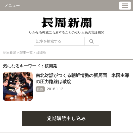
メニュー
いかなる権威にも屈することのない人民の言論機関
長周新聞
>
記事一覧
>
核開発
気になるキーワード：核開発
南北対話がつくる朝鮮情勢の新局面 米国主導
の圧力路線は破綻
2018.1.12
国際
定期購読申し込み