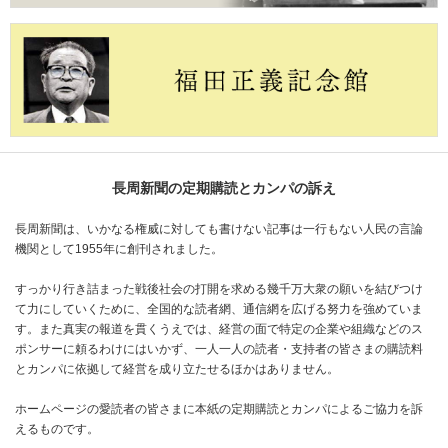
長周新聞の定期購読とカンパの訴え
長周新聞は、いかなる権威に対しても書けない記事は一行もない人民の言論
機関として1955年に創刊されました。
すっかり行き詰まった戦後社会の打開を求める幾千万大衆の願いを結びつけ
て力にしていくために、全国的な読者網、通信網を広げる努力を強めていま
す。また真実の報道を貫くうえでは、経営の面で特定の企業や組織などのス
ポンサーに頼るわけにはいかず、一人一人の読者・支持者の皆さまの購読料
とカンパに依拠して経営を成り立たせるほかはありません。
ホームページの愛読者の皆さまに本紙の定期購読とカンパによるご協力を訴
えるものです。