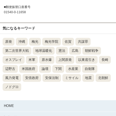
■郵便振替口座番号
01540-0-11658
気になるキーワード
原発
沖縄
梅光
梅光学院
佐賀
共謀罪
第二次世界大戦
地球温暖化
憲法
広島
朝鮮戦争
オスプレイ
米軍
原水爆
上関原発
以東底引き
長崎
辺野古
米国政府
論壇
下関
水産業
自衛隊
風力発電
安倍政府
安保法制
ミサイル
地震
北朝鮮
ノドグロ
HOME