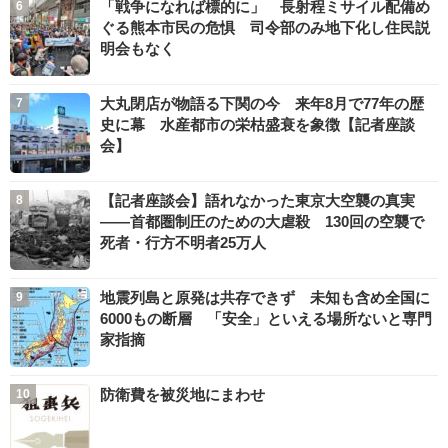
「戦争になれば標的に」 長射程ミサイル配備め
ぐる熊本市民の危惧 司令部のみ地下化し住民説
明会もなく
大丸閉店が物語る下関の今 来年8月で77年の歴
史に幕 水産都市の栄枯盛衰を象徴【記者座談
会】
【記者座談会】語れなかった東京大空襲の真実
――首都圏制圧のための大虐殺 130回の空襲で
死者・行方不明者25万人
地震列島と原発は共存できず 未知も含め全国に
6000もの断層 「安全」といえる場所ないと専門
家指摘
防衛費を被災地にまわせ