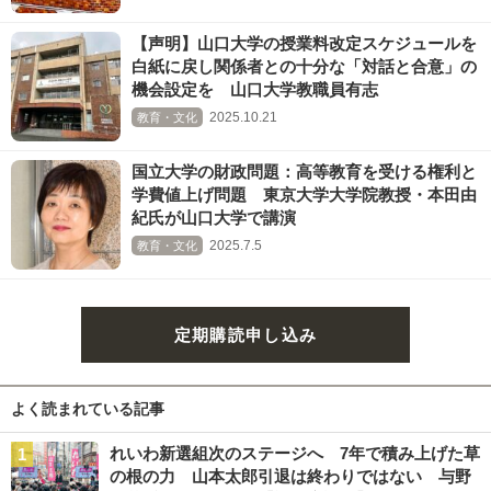
【声明】山口大学の授業料改定スケジュールを
白紙に戻し関係者との十分な「対話と合意」の
機会設定を 山口大学教職員有志
2025.10.21
教育・文化
国立大学の財政問題：高等教育を受ける権利と
学費値上げ問題 東京大学大学院教授・本田由
紀氏が山口大学で講演
2025.7.5
教育・文化
定期購読申し込み
よく読まれている記事
れいわ新選組次のステージへ 7年で積み上げた草
の根の力 山本太郎引退は終わりではない 与野