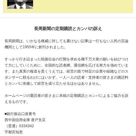
長周新聞の定期購読とカンパの訴え
長周新聞は、いかなる権威に対しても書けない記事は一行もない人民の言論
機関として1955年に創刊されました。
すっかり行き詰まった戦後社会の打開を求める幾千万大衆の願いを結びつけ
て力にしていくために、全国的な読者網、通信網を広げる努力を強めていま
す。また真実の報道を貫くうえでは、経営の面で特定の企業や組織などのス
ポンサーに頼るわけにはいかず、一人一人の読者・支持者の皆さまの購読料
とカンパに依拠して経営を成り立たせるほかはありません。
ホームページの愛読者の皆さまに本紙の定期購読とカンパによるご協力を訴
えるものです。
■銀行振込口座番号
西中国信用金庫 唐戸支店
（普通）0334342
宇都宮知恵