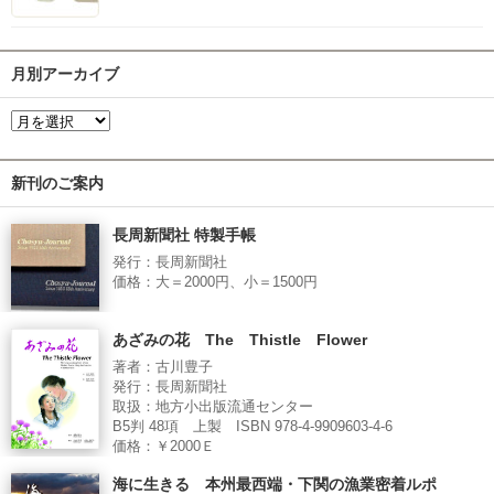
月別アーカイブ
新刊のご案内
長周新聞社 特製手帳
発行：長周新聞社
価格：大＝2000円、小＝1500円
あざみの花 The Thistle Flower
著者：古川豊子
発行：長周新聞社
取扱：地方小出版流通センター
B5判 48項 上製 ISBN 978-4-9909603-4-6
価格：￥2000Ｅ
海に生きる 本州最西端・下関の漁業密着ルポ