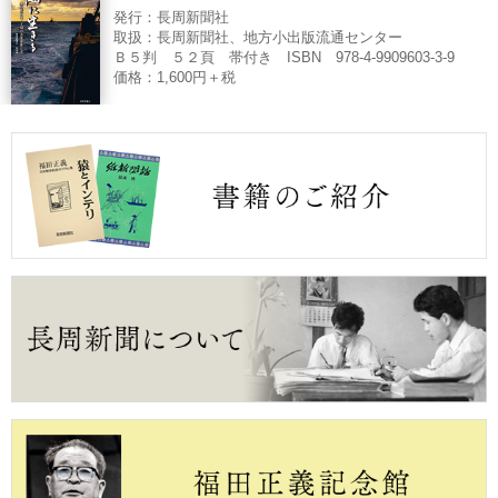
発行：長周新聞社
取扱：長周新聞社、地方小出版流通センター
Ｂ５判 ５２頁 帯付き ISBN 978-4-9909603-3-9
価格：1,600円＋税