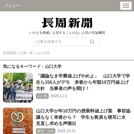
メニュー
いかなる権威にも屈することのない人民の言論機関
長周新聞
>
記事一覧
>
山口大学
気になるキーワード：山口大学
「議論なき学費値上げやめよ」 山口大学で学
生ら150人がデモ 来春から年額10万円値上げ
方針 当事者の声を聞け！
2025.11.3
山口県
山口大学が年10万円の授業料値上げ案 事前協
議もなく来春から？ 学生も教員も寝耳に水
見直し求める声噴出
2025.10.21
教育・文化