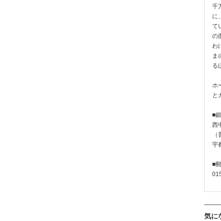
千
に
て
の
わ
ま
る
ホ
と
■
西
（普
宇
■
01
気に