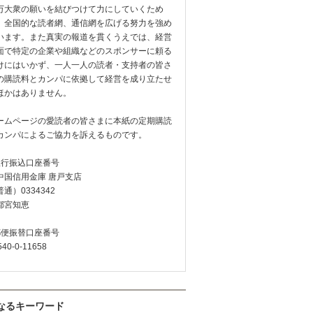
万大衆の願いを結びつけて力にしていくため
、全国的な読者網、通信網を広げる努力を強め
います。また真実の報道を貫くうえでは、経営
面で特定の企業や組織などのスポンサーに頼る
けにはいかず、一人一人の読者・支持者の皆さ
の購読料とカンパに依拠して経営を成り立たせ
ほかはありません。
ームページの愛読者の皆さまに本紙の定期購読
カンパによるご協力を訴えるものです。
銀行振込口座番号
中国信用金庫 唐戸支店
通）0334342
都宮知恵
郵便振替口座番号
540-0-11658
なるキーワード