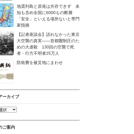
地震列島と原発は共存できず 未
知も含め全国に6000もの断層
「安全」といえる場所ないと専門
家指摘
【記者座談会】語れなかった東京
大空襲の真実――首都圏制圧のた
めの大虐殺 130回の空襲で死
者・行方不明者25万人
防衛費を被災地にまわせ
アーカイブ
のご案内