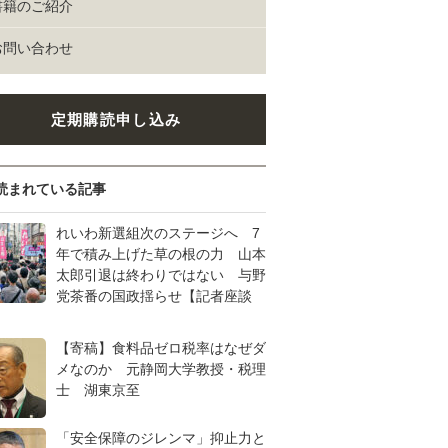
書籍のご紹介
お問い合わせ
定期購読申し込み
読まれている記事
れいわ新選組次のステージへ 7
年で積み上げた草の根の力 山本
太郎引退は終わりではない 与野
党茶番の国政揺らせ【記者座談
【寄稿】食料品ゼロ税率はなぜダ
メなのか 元静岡大学教授・税理
士 湖東京至
「安全保障のジレンマ」抑止力と