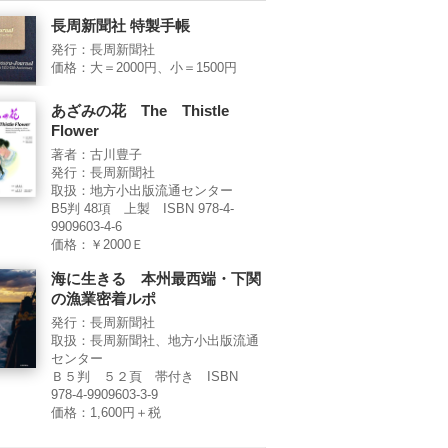
長周新聞社 特製手帳
発行：長周新聞社
価格：大＝2000円、小＝1500円
あざみの花 The Thistle
Flower
著者：古川豊子
発行：長周新聞社
取扱：地方小出版流通センター
B5判 48項 上製 ISBN 978-4-
9909603-4-6
価格：￥2000Ｅ
海に生きる 本州最西端・下関
の漁業密着ルポ
発行：長周新聞社
取扱：長周新聞社、地方小出版流通
センター
Ｂ５判 ５２頁 帯付き ISBN
978-4-9909603-3-9
価格：1,600円＋税