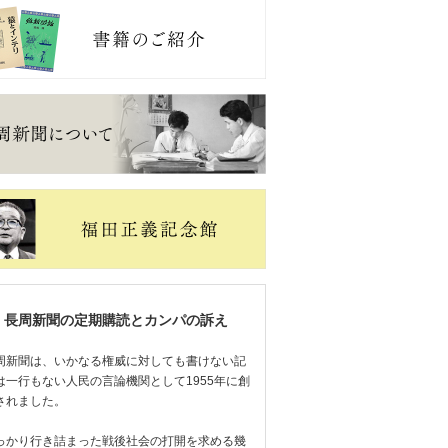
長周新聞の定期購読とカンパの訴え
周新聞は、いかなる権威に対しても書けない記
は一行もない人民の言論機関として1955年に創
されました。
っかり行き詰まった戦後社会の打開を求める幾