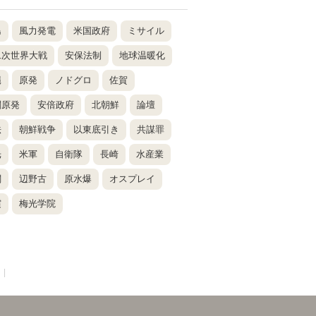
島
風力発電
米国政府
ミサイル
二次世界大戦
安保法制
地球温暖化
縄
原発
ノドグロ
佐賀
関原発
安倍政府
北朝鮮
論壇
法
朝鮮戦争
以東底引き
共謀罪
光
米軍
自衛隊
長崎
水産業
関
辺野古
原水爆
オスプレイ
震
梅光学院
|