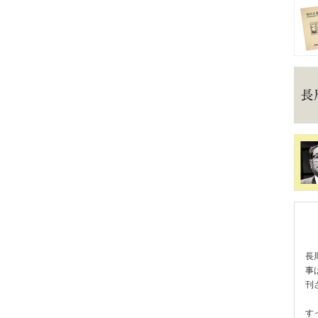
長
事
刊
す