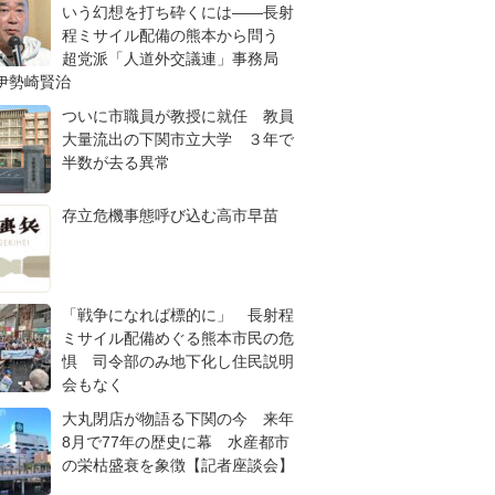
いう幻想を打ち砕くには――長射
程ミサイル配備の熊本から問う
超党派「人道外交議連」事務局
伊勢崎賢治
ついに市職員が教授に就任 教員
大量流出の下関市立大学 ３年で
半数が去る異常
存立危機事態呼び込む高市早苗
「戦争になれば標的に」 長射程
ミサイル配備めぐる熊本市民の危
惧 司令部のみ地下化し住民説明
会もなく
大丸閉店が物語る下関の今 来年
8月で77年の歴史に幕 水産都市
の栄枯盛衰を象徴【記者座談会】