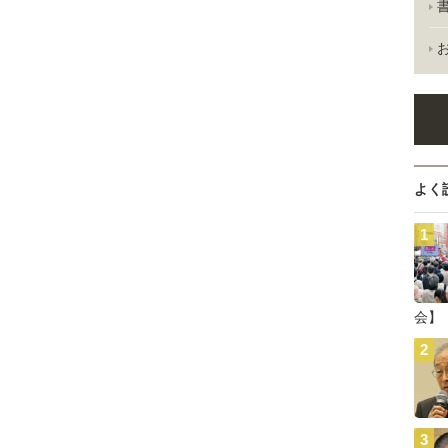
よく
会】