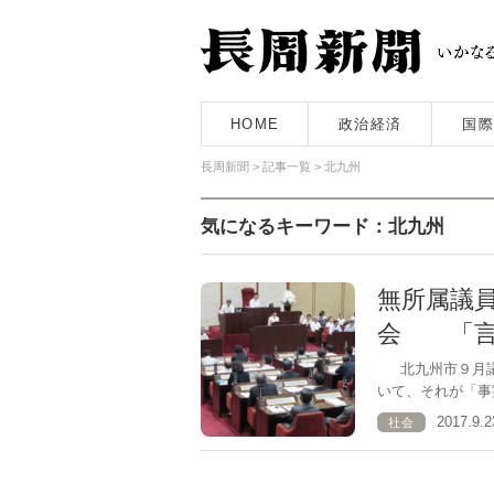
HOME
政治経済
国際
長周新聞
>
記事一覧
>
北九州
気になるキーワード：北九州
無所属議
会 「言
北九州市９月議
いて、それが「事
2017.9
社会