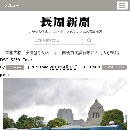
メニュー
いかなる権威にも屈することのない人民の言論機関
←
首相失格「安倍はやめろ！」 国会前抗議行動に５万人が集結
DSC_5259_Fotor
By
|
Published
2018年4月17日
|
Full size is
chosyu
1024 × 680
pixels