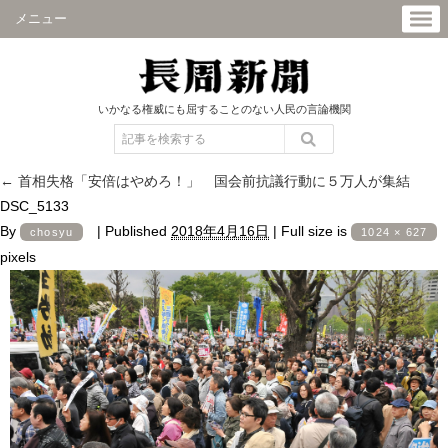
メニュー
いかなる権威にも屈することのない人民の言論機関
←
首相失格「安倍はやめろ！」 国会前抗議行動に５万人が集結
DSC_5133
By
|
Published
2018年4月16日
|
Full size is
chosyu
1024 × 627
pixels