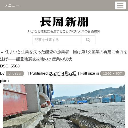
メニュー
いかなる権威にも屈することのない人民の言論機関
←
住まいと生業を失った能登の漁業者 国は第1次産業の再建に全力を
注げ――能登地震被災地の水産業の現状
DSC_5508
By
|
Published
2024年4月22日
|
Full size is
chosyu
1260 × 837
pixels