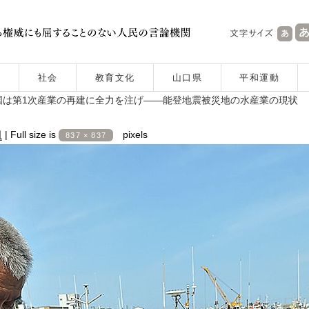
社会
教育文化
山口県
平和運動
国は第1次産業の再建に全力を注げ――能登地震被災地の水産業の現状
日
|
Full size is
pixels
837 × 837