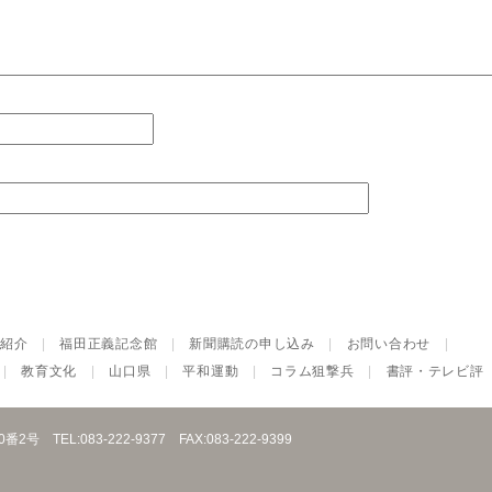
紹介
|
福田正義記念館
|
新聞購読の申し込み
|
お問い合わせ
|
|
教育文化
|
山口県
|
平和運動
|
コラム狙撃兵
|
書評・テレビ評
10番2号
TEL:083-222-9377
FAX:083-222-9399