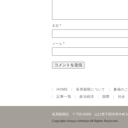
名前
*
メール
*
|
HOME
|
長周新聞について
|
書籍のご
|
記事一覧
|
政治経済
|
国際
|
社会
長周新聞社
〒750-0008 山口県下関市田中町
Copyright chosyu-shimbun All Rights Reserved.