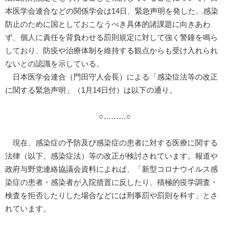
本医学会連合などの関係学会は14日、緊急声明を発した。感染
防止のために国としておこなうべき具体的諸課題に向きあわ
ず、個人に責任を背負わせる罰則規定に対して強く警鐘を鳴ら
しており、防疫や治療体制を維持する観点からも受け入れられ
ないとの認識を示している。
日本医学会連合（門田守人会長）による「感染症法等の改正
に関する緊急声明」（1月14日付）は以下の通り。
○………○
現在、感染症の予防及び感染症の患者に対する医療に関する
法律（以下、感染症法）等の改正が検討されています。報道や
政府与野党連絡協議会資料によれば、「新型コロナウイルス感
染症の患者・感染者が入院措置に反したり、積極的疫学調査・
検査を拒否したりした場合などには刑事罰や罰則を科す」とさ
れています。