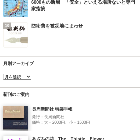
6000もの断層 「安全」といえる場所ないと専門
家指摘
防衛費を被災地にまわせ
月別アーカイブ
新刊のご案内
長周新聞社 特製手帳
発行：長周新聞社
価格：大＝2000円、小＝1500円
あざみの花 The Thistle Flower