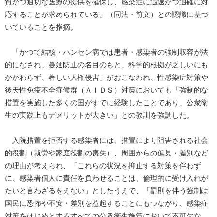
質かつ適切な医療の提供を確保し、感染症に迅速かつ適確に対
応することが求められている」（同法・前文）との認識に基づ
いていることを指摘。
「かつて結核・ハンセン病では患者・感染者の強制収容が法
的になされ、蔓延防止の名目のもと、科学的根拠が乏しいにも
かかわらず、著しい人権侵害」がおこなわれ、性感染症対策や
後天性免疫不全症候群（ＡＩＤＳ）対策においても「強制的な
措置を実施した多くの国がすでに経験したことであり、公衆衛
生の実践上もデメリットが大きい」との教訓を強調した。
入院措置を拒否する感染者には、措置により阻害される社会
的役割（就労や家庭役割の喪失）、周囲からの偏見・差別など
の理由が考えられ、「これらの状況を抑止する対策を伴わず
に、感染者個人に責任を負わせることは、倫理的に受け入れが
たいと言わざるをえない」としたうえで、「罰則を伴う強制は
国民に恐怖や不安・差別を惹起することにもつながり、感染症
対策をはじめとするすべての公衆衛生施策において不可欠な、