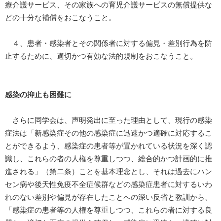
療介護サービス、その家族への育児介護サービスの無償提供な
どの十分な補償をおこなうこと。
４、患者・感染者とその関係者に対する偏見・差別行為を防
止するために、適切かつ有効な法的規制をおこなうこと。
感染の抑止も困難に
さらに同学会は、声明発出に至った理由として、現行の感染
症法は「新感染症その他の感染症に迅速かつ適確に対応するこ
とができるよう、感染症の患者等が置かれている状況を深く認
識し、これらの者の人権を尊重しつつ、総合的かつ計画的に推
進される」（第二条）ことを基本理念とし、それは過去にハン
セン病や後天性免疫不全症候群などの感染症患者に対するいわ
れのない差別や偏見が存在したことへの深い反省と教訓から、
「感染症の患者等の人権を尊重しつつ、これらの者に対する良