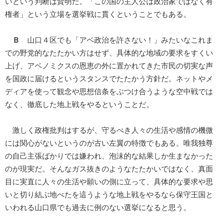
いという判断は賢明だ。「この国の主人公は政治家ではなく有
権者」という立場を選挙戦に貫くということでもある。
Ｂ
山口４区でも「アベ政治を許さない！」みたいなこれま
での野党的なたたかい方はせず、具体的な地域の要求をすくい
上げ、アベノミクスの恩恵の外に置かれてきた市民の切実な声
を国政に届けるというスタンスでたたかう方針だ。ネットやメ
ディアを使って観念や思想信条をぶつけ合うような空中戦では
なく、徹底した地上戦をやるということだ。
激しく政権批判はするが、守るべき人々の生活や感情の機微
には関心がないというのが古い左翼の特徴でもある。唯我独尊
の自己主張ばかりでは嫌われ、泡沫的な結果しか生まなかった
のが現実だ。そんなガス抜きのようなたたかいではなく、真面
目に実直に人々の生活や願いの側に立って、具体的な要求や思
いと切り結ぶ地べたを這うような地上戦をやるなら保守王国と
いわれる山口県でも過去に例のない選挙になると思う。