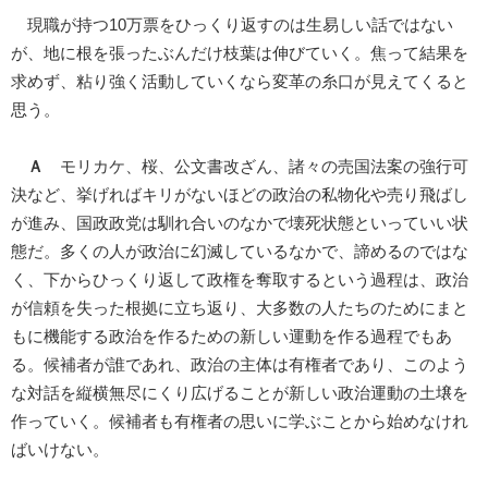
現職が持つ10万票をひっくり返すのは生易しい話ではない
が、地に根を張ったぶんだけ枝葉は伸びていく。焦って結果を
求めず、粘り強く活動していくなら変革の糸口が見えてくると
思う。
Ａ
モリカケ、桜、公文書改ざん、諸々の売国法案の強行可
決など、挙げればキリがないほどの政治の私物化や売り飛ばし
が進み、国政政党は馴れ合いのなかで壊死状態といっていい状
態だ。多くの人が政治に幻滅しているなかで、諦めるのではな
く、下からひっくり返して政権を奪取するという過程は、政治
が信頼を失った根拠に立ち返り、大多数の人たちのためにまと
もに機能する政治を作るための新しい運動を作る過程でもあ
る。候補者が誰であれ、政治の主体は有権者であり、このよう
な対話を縦横無尽にくり広げることが新しい政治運動の土壌を
作っていく。候補者も有権者の思いに学ぶことから始めなけれ
ばいけない。