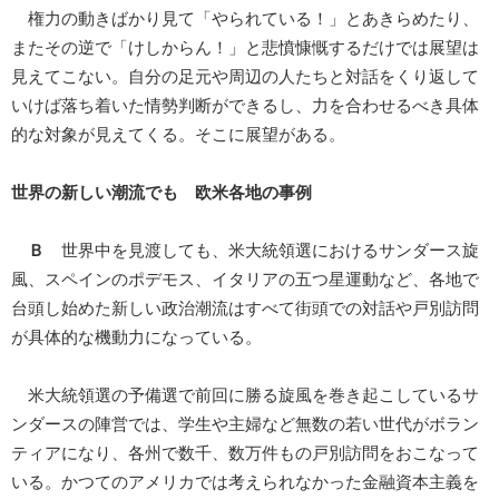
権力の動きばかり見て「やられている！」とあきらめたり、
またその逆で「けしからん！」と悲憤慷慨するだけでは展望は
見えてこない。自分の足元や周辺の人たちと対話をくり返して
いけば落ち着いた情勢判断ができるし、力を合わせるべき具体
的な対象が見えてくる。そこに展望がある。
世界の新しい潮流でも 欧米各地の事例
Ｂ
世界中を見渡しても、米大統領選におけるサンダース旋
風、スペインのポデモス、イタリアの五つ星運動など、各地で
台頭し始めた新しい政治潮流はすべて街頭での対話や戸別訪問
が具体的な機動力になっている。
米大統領選の予備選で前回に勝る旋風を巻き起こしているサ
ンダースの陣営では、学生や主婦など無数の若い世代がボラン
ティアになり、各州で数千、数万件もの戸別訪問をおこなって
いる。かつてのアメリカでは考えられなかった金融資本主義を