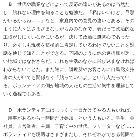
Ｂ
世代や職業などによって反応の違いがあるのは当然だ
し、貼れない理由を知ることも勉強だ。「私はいいけど、旦那
がいるからね……」など、家庭内での意見の違いもある。その
ように人々はさまざまなしがらみのなかで、表だって政治的な
主張がしにくいなかにいるが、決して政治に無関心であった
り、必ずしも現状を積極的に肯定しているわけでないことを対
話を通じて知ることができる。下関のように他の選択肢が乏し
い地域ではなおさらだ。これも生活のなかに飛び込まなければ
わからないことだ。また逆に、隣近所やお客さんに自民党支持
者の人がいても関係なく「貼っていいよ」という人だってい
る。ボランティアの側が地域の人たちの生活や胸中を理解して
いく過程でもある。
Ｄ
ボランティアにはじっくり一日かけてやる人もいれば、
「用事があるから一時間だけ参加」という人もいる。学生、会
社員、自営業者、主婦、子育て中の世代、フリーターなど……
ボランティアも境遇はさまざまだし、それぞれができる範囲で