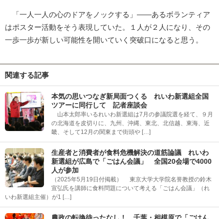
「一人一人の心のドアをノックする」――あるボランティア
はポスター活動をそう表現していた。１人が２人になり、その
一歩一歩が新しい可能性を開いていく突破口になると思う。
関連する記事
本気の思いつなぎ新局面つくる れいわ新選組全国
ツアーに同行して 記者座談会
山本太郎率いるれいわ新選組は7月の参議院選を経て、９月
の北海道を皮切りに、九州、沖縄、東北、北信越、東海、近
畿、そして12月の関東まで街頭や […]
生産者と消費者が食料危機解決の道筋論議 れいわ
新選組が広島で「ごはん会議」 全国20会場で4000
人が参加
（2025年5月19日付掲載） 東京大学大学院名誉教授の鈴木
宣弘氏を講師に食料問題について考える「ごはん会議」（れ
いわ新選組主催）が1 […]
農政の転換待ったなし！ 千葉・相模原で「ごはん