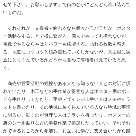
せて下さい。お願いします」で街のなかにどんどん溶け込んで
いくのだ。
それぞれが一支援者で終わるなら個々バラバラだが、ポスタ
ー活動をすることで横に繋がる。個人でやっても構わないが、
複数でやるならやはりパワーも倍増する。貼れる枚数も増え
る。地道にコツコツと積み重ねていくしかないが、真面目に実
直にとりくんでいるかどうかも含めて有権者は見ていると思
う。
商売や営業活動の経験がある人なら知らない人との対話に慣
れていたり、木工などの手作業が得意な人はポスター用のボー
ドを手作りしてきたり、字やデザインが上手い人はメモやイラ
ストを書いたり、その地域に長く住んでいる人なら地域の事情
に明るい。動くのが無理な人はチラシを折ったり、ポスターの
裏のシール貼りなどの事務作業で参加したっていい。それぞれ
ができるところから参加し、お互いに学び、支え合いながら能