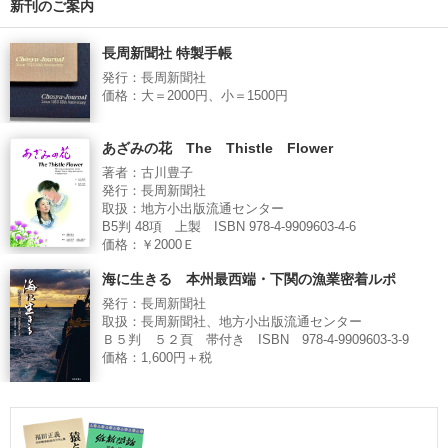
新刊のご案内
長周新聞社 特製手帳
発行：長周新聞社
価格：大＝2000円、小＝1500円
あざみの花 The Thistle Flower
著者：古川豊子
発行：長周新聞社
取扱：地方小出版流通センター
B5判 48項 上製 ISBN 978-4-9909603-4-6
価格：￥2000Ｅ
海に生きる 本州最西端・下関の漁業密着ルポ
発行：長周新聞社
取扱：長周新聞社、地方小出版流通センター
Ｂ５判 ５２頁 帯付き ISBN 978-4-9909603-3-9
価格：1,600円＋税