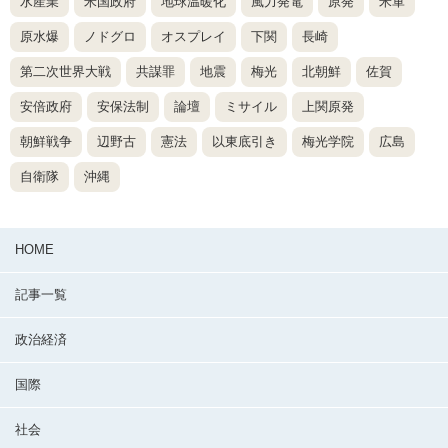
水産業
米国政府
地球温暖化
風力発電
原発
米軍
原水爆
ノドグロ
オスプレイ
下関
長崎
第二次世界大戦
共謀罪
地震
梅光
北朝鮮
佐賀
安倍政府
安保法制
論壇
ミサイル
上関原発
朝鮮戦争
辺野古
憲法
以東底引き
梅光学院
広島
自衛隊
沖縄
HOME
記事一覧
政治経済
国際
社会