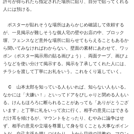
許可が得られたら指定された場所に貼り、自分で貼ってくれる
人には預ける。
ポスターが貼れそうな場所はあらかじめ確認して依頼する
が、一見掲示が難しそうな個人宅の壁やお店の中、ブロック
塀、フェンスなど意外な場所に貼らせてもらえることもあるか
ら聞いてみなければわからない。壁面の素材にあわせて、ワッ
ポン（ポスター掲示用の貼る画びょう）、両面テープ、画びょ
うなどを使い分けて掲示する。掲示を了承してくれた人には、
チラシを渡して丁寧にお礼をいう。これをくり返していく。
Ｃ
山本太郎を知っている人もいれば、知らない人もいる。
なかには「大嫌い！」といってドアをぴしゃりと閉める人もい
る。けんもほろろに断られることがあっても「ありがとうござ
います」と丁寧に礼をいって次に行く。相手の意見にはできる
だけ耳を傾けるが、マウントをとったり、むやみに論争はせ
ず、相手の意見や立場を尊重して身を引くことも大事なポイン
トだ。自己主張を押しつけたり、上から目線の説教や、マウン