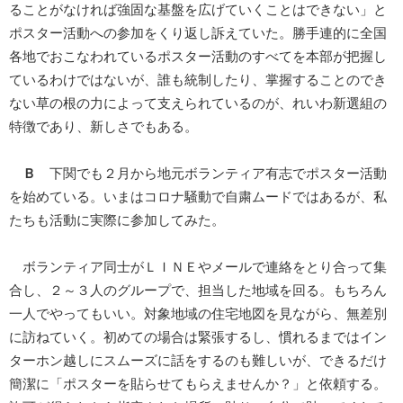
ることがなければ強固な基盤を広げていくことはできない」と
ポスター活動への参加をくり返し訴えていた。勝手連的に全国
各地でおこなわれているポスター活動のすべてを本部が把握し
ているわけではないが、誰も統制したり、掌握することのでき
ない草の根の力によって支えられているのが、れいわ新選組の
特徴であり、新しさでもある。
Ｂ
下関でも２月から地元ボランティア有志でポスター活動
を始めている。いまはコロナ騒動で自粛ムードではあるが、私
たちも活動に実際に参加してみた。
ボランティア同士がＬＩＮＥやメールで連絡をとり合って集
合し、２～３人のグループで、担当した地域を回る。もちろん
一人でやってもいい。対象地域の住宅地図を見ながら、無差別
に訪ねていく。初めての場合は緊張するし、慣れるまではイン
ターホン越しにスムーズに話をするのも難しいが、できるだけ
簡潔に「ポスターを貼らせてもらえませんか？」と依頼する。