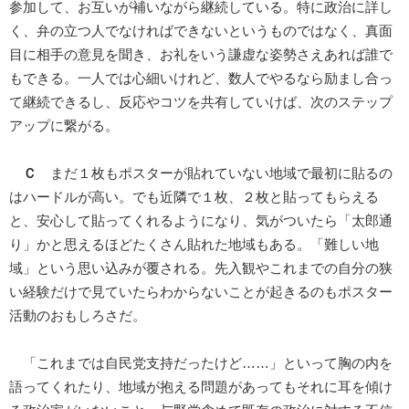
参加して、お互いが補いながら継続している。特に政治に詳し
く、弁の立つ人でなければできないというものではなく、真面
目に相手の意見を聞き、お礼をいう謙虚な姿勢さえあれば誰で
もできる。一人では心細いけれど、数人でやるなら励まし合っ
て継続できるし、反応やコツを共有していけば、次のステップ
アップに繋がる。
Ｃ
まだ１枚もポスターが貼れていない地域で最初に貼るの
はハードルが高い。でも近隣で１枚、２枚と貼ってもらえる
と、安心して貼ってくれるようになり、気がついたら「太郎通
り」かと思えるほどたくさん貼れた地域もある。「難しい地
域」という思い込みが覆される。先入観やこれまでの自分の狭
い経験だけで見ていたらわからないことが起きるのもポスター
活動のおもしろさだ。
「これまでは自民党支持だったけど……」といって胸の内を
語ってくれたり、地域が抱える問題があってもそれに耳を傾け