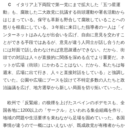
Ｃ
イタリア上下両院で第一党にまで拡大した「五つ星運
動」も、腐敗した二大政党に抗議する街頭運動や署名活動から
はじまっている。保守も革新も野合して腐敗していることへの
怒りを根底にしている。３年前に来日した指導者の一人は「イ
ンターネットはみんなが出会いを広げ、自由に意見を交わすこ
とができる手段ではあるが、意見が違う人同士が話し合うため
には対面で話し合わなければ意思疎通ができない。だから、街
頭での対話は人々が直接的に関係を深める点でより重要だ。ネ
ットが広場（街頭）にかわることはない。だから、私たちは毎
週末、広場に出て行き、人々と直接対話をしている」と強調し
ていた。公園や広場にブースを設けて不特定多数の人たちと政
治論議を広げ、地方選挙から新しい局面を切り拓いていった。
欧州で「反緊縮」の狼煙を上げたスペインのポデモスも、全
国各地に1200以上の「サークル」といわれる集会組織を作り、
地域の問題や生活要求を束ねながら足場を固めていった。各国
事情が違うので一概にはいえないが、既成政党が有権者からか