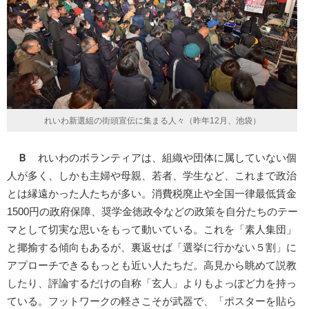
れいわ新選組の街頭宣伝に集まる人々（昨年12月、池袋）
Ｂ
れいわのボランティアは、組織や団体に属していない個
人が多く、しかも主婦や母親、若者、学生など、これまで政治
とは縁遠かった人たちが多い。消費税廃止や全国一律最低賃金
1500円の政府保障、奨学金徳政令などの政策を自分たちのテー
マとして切実な思いをもって動いている。これを「素人集団」
と揶揄する傾向もあるが、裏返せば「選挙に行かない５割」に
アプローチできるもっとも近い人たちだ。高見から眺めて説教
したり、評論するだけの自称「玄人」よりもよっぽど力を持っ
ている。フットワークの軽さこそが武器で、「ポスターを貼ら