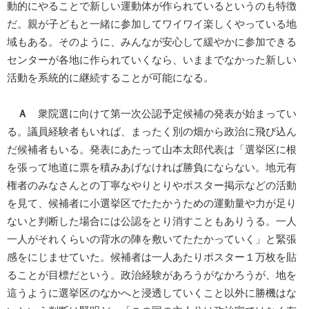
動的にやることで新しい運動体が作られているというのも特徴
だ。親が子どもと一緒に参加してワイワイ楽しくやっている地
域もある。そのように、みんなが安心して緩やかに参加できる
センターが各地に作られていくなら、いままでなかった新しい
活動を系統的に継続することが可能になる。
Ａ
衆院選に向けて第一次公認予定候補の発表が始まってい
る。議員経験者もいれば、まったく別の畑から政治に飛び込ん
だ候補者もいる。発表にあたって山本太郎代表は「選挙区に根
を張って地道に票を積みあげなければ勝負にならない。地元有
権者のみなさんとの丁寧なやりとりやポスター掲示などの活動
を見て、候補者に小選挙区でたたかうための運動量や力が足り
ないと判断した場合には公認をとり消すこともありうる。一人
一人がそれくらいの背水の陣を敷いてたたかっていく」と緊張
感をにじませていた。候補者は一人あたりポスター１万枚を貼
ることが目標だという。政治経験があろうがなかろうが、地を
這うように選挙区のなかへと浸透していくこと以外に勝機はな