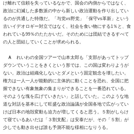
け離れて信頼を失っているなかで、国会の内側からではなく、
政治に幻滅した多数派の中から新しい政治運動を作り出してい
るのが共通した特徴だ。「与党vs野党」「保守vs革新」という
古いイデオロギー対立ではなく、社会を食い物にする1％と、食
われている99％のたたかいだ。そのためには団結できるすべて
の人と団結していくことが求められる。
Ａ
れいわの全国ツアーで山本太郎も「支部があってトップ
ダウンでいうことをきくという形では、この国は変わりようが
ない。政治は組織化しないとダメという固定観念を壊したい。
権力は一人一人が能動的に主体的に動くことを恐れ、全国に把
握できない有象無象の集まりができることを一番恐れている。
そのような塊を広げていきたい」と話していた。このような地
道な対話を基本にして旺盛な政治論議が全国各地で広がってい
けば日本の地殻変動も迫力が増してくると思う。５割がしらけ
て寝ているあいだは「３割支配」は安泰だが、その「５割」が
少しでも動き出せば誰も予測不能な様相になりうる。