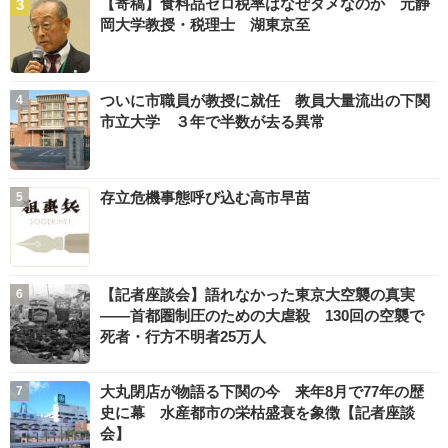
【寄稿】食料品ゼロ税率はなぜダメなのか 元静
岡大学教授・税理士 湖東京至
ついに市職員が教授に就任 教員大量流出の下関
市立大学 ３年で半数が去る異常
存立危機事態呼び込む高市早苗
【記者座談会】語れなかった東京大空襲の真実
――首都圏制圧のための大虐殺 130回の空襲で
死者・行方不明者25万人
大丸閉店が物語る下関の今 来年8月で77年の歴
史に幕 水産都市の栄枯盛衰を象徴【記者座談
会】