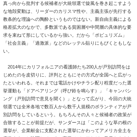
真っ向から批判する候補者が大統領選で旋風を巻き起こすよう
な地殻変動は、リーダーのカリスマ性や、主義主張が先行する
教条的な理論への陶酔というものではない。新自由主義による
格差拡大のなかで、多数派である貧困層や中間層の具体的な要
求を束ねて形にしているから強い。だから「ポピュリズム」
「社会主義」「過激派」などのレッテル貼りにもびくともしな
い。
2014年にカリフォルニアの看護師たち200人が戸別訪問をは
じめたのを皮切りに、評判とともにその方式が全国へと広がっ
たといわれる。それまでは電話かけやチラシ配り程度だった選
挙運動も「ドアベアリング（呼び鈴を鳴らす）」「キャンバシ
ング（戸別訪問で意見を聞く）」となって広がり、今回の大統
領選では全米各地で数百人から数千人規模のボランティアが戸
別訪問をしているという。もちろんその人々と候補者の政策が
合致することが前提だが、サンダースは「このような草の根の
選挙が、企業献金に支配された選挙にかわってアメリカ全土を