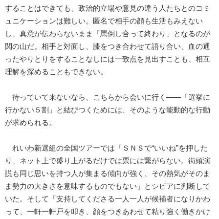
することはできても、政治的立場や意見の違う人たちとのコミ
ュニケーションは難しい。匿名で相手の顔も生活もみえない
し、真意が伝わらないまま「罵倒し合って終わり」となるのが
関の山だ。相手と対面し、膝をつき合わせて語り合い、血の通
ったやりとりをすることなしには一致点を見出すことも、相互
理解を深めることもできない。
待っていて来ないなら、こちらから会いに行く――「選挙に
行かない５割」と結びつくためには、そのような能動的な行動
が求められる。
れいわ新選組の全国ツアーでは「ＳＮＳで“いいね”を押した
り、ネット上で盛り上がるだけでは票には繋がらない。街頭演
説も同じ思いを持つ人が集まる傾向が強く、その熱気がそのま
ま勢力の大きさを意味するものでもない」とシビアに判断して
いた。そして「支持してくださる一人一人が候補者になりかわ
って、一軒一軒戸を叩き、顔をつきあわせて粘り強く働きかけ