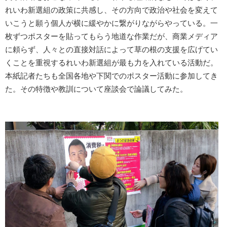
れいわ新選組の政策に共感し、その方向で政治や社会を変えて
いこうと願う個人が横に緩やかに繋がりながらやっている。一
枚ずつポスターを貼ってもらう地道な作業だが、商業メディア
に頼らず、人々との直接対話によって草の根の支援を広げてい
くことを重視するれいわ新選組が最も力を入れている活動だ。
本紙記者たちも全国各地や下関でのポスター活動に参加してき
た。その特徴や教訓について座談会で論議してみた。