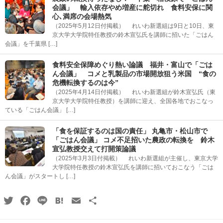
会議」 輸入依存やめ増産に舵切れ 食料安保に関
心､満席の会場熱気
（2025年5月12日付掲載） れいわ新選組は9日と10日、東
京大学大学院特任教授の鈴木宣弘氏を講師に招いた「ごはん
会議」を千葉県 […]
食料安全保障めぐり熱い論議 福井・富山で「ごは
ん会議」 コメと乳製品の市場開放狙う米国 “食の
危機転換するのは今”
（2025年4月14日付掲載） れいわ新選組が鈴木宣弘氏（東
京大学大学院特任教授）を講師に迎え、全国各地でおこなっ
ている「ごはん会議」 […]
「食を保証するのは国の責任」 丸亀市・松山市で
「ごはん会議」 コメ不足招いた農政の転換を 鈴木
宣弘教授交えて打開策論議
（2025年3月3日付掲載） れいわ新選組が主催し、東京大学
大学院特任教授の鈴木宣弘氏を講師に招いておこなう「ごは
ん会議」がスタートし […]
Twitter
Facebook
Line
Hatena
Email
共
有