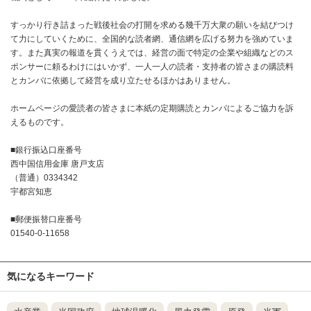
すっかり行き詰まった戦後社会の打開を求める幾千万大衆の願いを結びつけ
て力にしていくために、全国的な読者網、通信網を広げる努力を強めていま
す。また真実の報道を貫くうえでは、経営の面で特定の企業や組織などのス
ポンサーに頼るわけにはいかず、一人一人の読者・支持者の皆さまの購読料
とカンパに依拠して経営を成り立たせるほかはありません。
ホームページの愛読者の皆さまに本紙の定期購読とカンパによるご協力を訴
えるものです。
■銀行振込口座番号
西中国信用金庫 唐戸支店
（普通）0334342
宇都宮知恵
■郵便振替口座番号
01540-0-11658
気になるキーワード