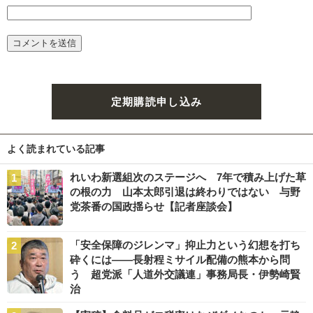
定期購読申し込み
よく読まれている記事
れいわ新選組次のステージへ 7年で積み上げた草
の根の力 山本太郎引退は終わりではない 与野
党茶番の国政揺らせ【記者座談会】
「安全保障のジレンマ」抑止力という幻想を打ち
砕くには――長射程ミサイル配備の熊本から問
う 超党派「人道外交議連」事務局長・伊勢崎賢
治