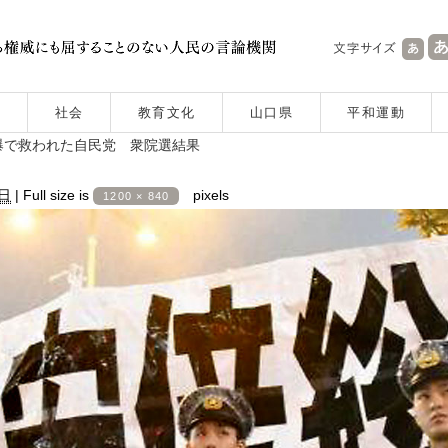
社会
教育文化
山口県
平和運動
爆で救われた自民党 衆院選結果
4日
|
Full size is
pixels
1200 × 840