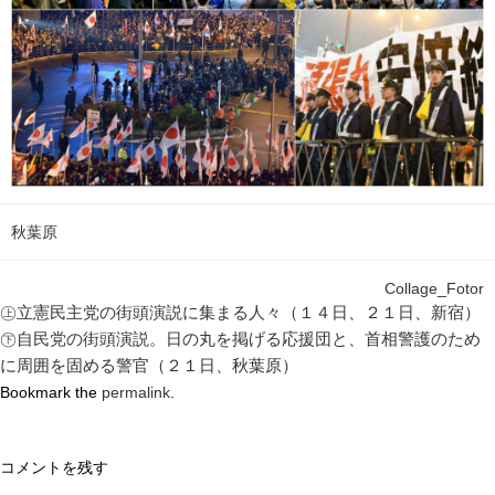
秋葉原
Collage_Fotor
㊤立憲民主党の街頭演説に集まる人々（１４日、２１日、新宿）
㊦自民党の街頭演説。日の丸を掲げる応援団と、首相警護のため
に周囲を固める警官（２１日、秋葉原）
Bookmark the
permalink
.
コメントを残す