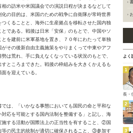
首相の訪米や米国議会での演説日程が決まるなどして
制化の目的は、米国のための戦争に自衛隊が常時世界
をつくることと、海外に生産拠点を移転させた国内独
ことである。戦後は日米「安保」のもとで、中国やソ
ことを建前に米軍基地を置き、７０年にわたって単独
国がその後新自由主義施策をやりまくって中東やアフ
情勢は荒れ、手に負えなくなっている状況のもとで、
よく
出すところまできた。戦後の枠組みを大きくかえるも
局面を迎えている。
長・
では、「いかなる事態においても国民の命と平和な
い対応を可能とする国内法制を整備する」と記し、海
実施する活動が国際法上の正当性を有すること、②国
与等の民主的統制が適切に確保されること、③参加す