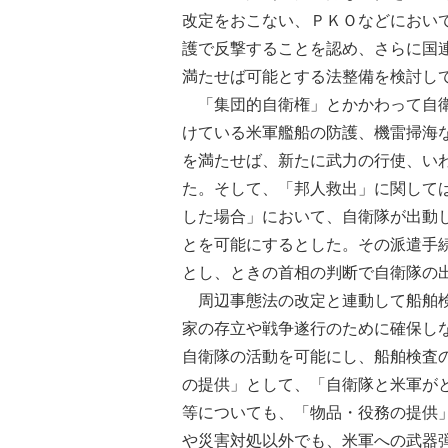
改定をおこない、ＰＫＯなどにおい
護で反撃することを認め、さらに国
満たせば可能とする法整備を検討し
「集団的自衛権」とかかわって自衛
けている米軍艦船の防護、機雷掃海
を満たせば、新たに武力の行使、い
た。そして、「邦人救出」に関して
した場合」において、自衛隊が出動
とを可能にするとした。その派遣手
とし、ときの首相の判断で自衛隊の
周辺事態法の改定と連動して船舶検
家の存立や戦争遂行のために確保し
自衛隊の活動を可能にし、船舶検査
の提供」として、「自衛隊と米軍が
等についても、「物品・役務の提供
や災害対処以外でも、米軍への武器