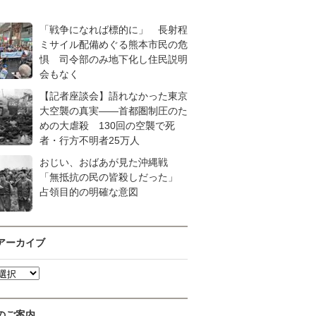
「戦争になれば標的に」 長射程
ミサイル配備めぐる熊本市民の危
惧 司令部のみ地下化し住民説明
会もなく
【記者座談会】語れなかった東京
大空襲の真実――首都圏制圧のた
めの大虐殺 130回の空襲で死
者・行方不明者25万人
おじい、おばあが見た沖縄戦
「無抵抗の民の皆殺しだった」
占領目的の明確な意図
アーカイブ
のご案内