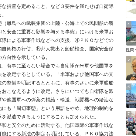
要な措置を定めること、など３要件を満たせば自衛隊
る。
（離島への武装集団の上陸・公海上での民間船の襲
和と安全に重要な影響を与える事態」における米軍お
軍隊による軍事作戦などへの支援、④ＰＫＯなどでの
的自衛権の行使、⑥邦人救出と船舶検査、国家安全保
性問
の方向性を示している。
、有事に至らない場合でも自衛隊が米軍や他国軍を
法を改定するとしている。「米軍および他国軍への支
法の整備を明記するとともに、有事のさいに米軍艦船
もおこなえるように改定。さらにいつでも自衛隊を派
軍や他国軍への弾薬の補給・輸送、戦闘機への給油な
他にも「周辺事態」という用語をやめ、地理的制約を
隊を派遣できるようにすることも加えられた。
和と安全のために活動する」他国軍隊の軍事作戦な
可能にする新法の制定も明記している。ＰＫＯ協力法