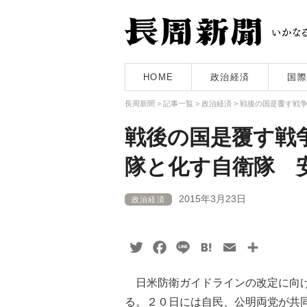
HOME
政治経済
国際
長周新聞
>
記事一覧
>
政治経済
>
戦後の国是覆す戦
戦後の国是覆す戦
隊と化す自衛隊 
2015年3月23日
政治経済
Twitter
Facebook
Line
Hatena
Email
共
有
日米防衛ガイドラインの改定に向け
る。２０日には自民、公明両党が共