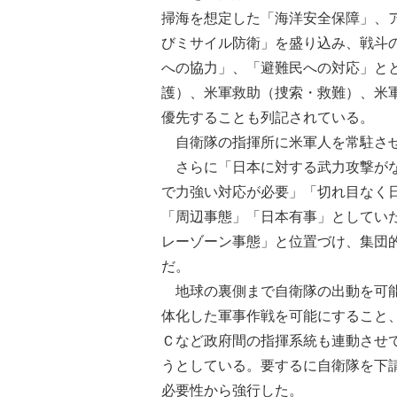
掃海を想定した「海洋安全保障」、
びミサイル防衛」を盛り込み、戦斗
への協力」、「避難民への対応」と
護）、米軍救助（捜索・救難）、米
優先することも列記されている。
自衛隊の指揮所に米軍人を常駐させ
さらに「日本に対する武力攻撃がな
で力強い対応が必要」「切れ目なく
「周辺事態」「日本有事」としてい
レーゾーン事態」と位置づけ、集団
だ。
地球の裏側まで自衛隊の出動を可能
体化した軍事作戦を可能にすること
Ｃなど政府間の指揮系統も連動させ
うとしている。要するに自衛隊を下
必要性から強行した。