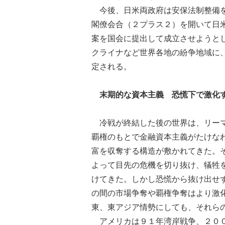
今後、日米両政府は安保法制整備を
閣僚会合（２プラス２）を開いて日
案を国会に提出して成立させようと
クライナなど世界各地の紛争地域に
定される。
末期的な資本主義 恐慌下で激化
冷戦が終結した後の世界は、リーマ
覇権のもとで金融資本主義がたけな
富を収奪する構造が敷かれてきた。
よって目先の危機を切り抜け、犠牲
けてきた。しかし恐慌から抜け出せ
の間の市場争奪や覇権争奪はより激
東、東アジア情勢にしても、それら
アメリカは９１年湾岸戦争、２００