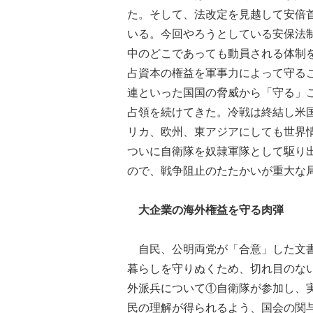
た。そして、法改定を見越して安倍
いる。今回やろうとしている安保法
中のどこであっても動員される体制
占資本の権益を軍事力によって守る
連といった国国の脅威から「守る」
占領を続けてきた。冷戦は終結し米
リカ、欧州、東アジアにしても世界
ついに自衛隊を奴隷軍隊として駆り
ので、戦争阻止のたたかいが重大な
大企業の海外権益を守る肉弾
自民、公明両党が「合意」した文書
暮らしを守りぬくため、切れ目のな
外派兵について①自衛隊が参加し、
民の理解が得られるよう、国会の関