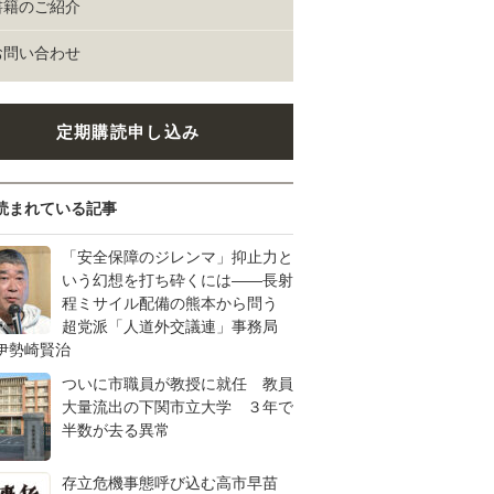
書籍のご紹介
お問い合わせ
定期購読申し込み
読まれている記事
「安全保障のジレンマ」抑止力と
いう幻想を打ち砕くには――長射
程ミサイル配備の熊本から問う
超党派「人道外交議連」事務局
伊勢崎賢治
ついに市職員が教授に就任 教員
大量流出の下関市立大学 ３年で
半数が去る異常
存立危機事態呼び込む高市早苗