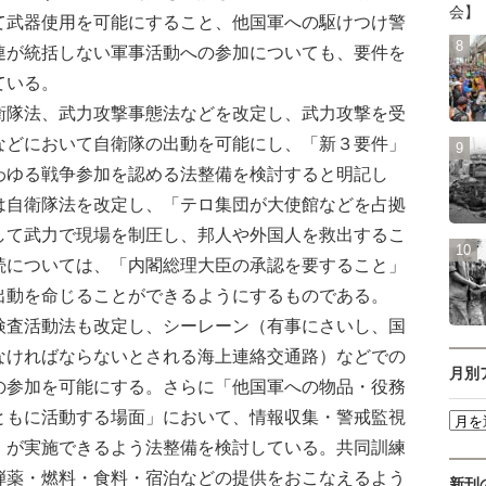
会】
て武器使用を可能にすること、他国軍への駆けつけ警
連が統括しない軍事活動への参加についても、要件を
ている。
隊法、武力攻撃事態法などを改定し、武力攻撃を受
などにおいて自衛隊の出動を可能にし、「新３要件」
わゆる戦争参加を認める法整備を検討すると明記し
は自衛隊法を改定し、「テロ集団が大使館などを占拠
して武力で現場を制圧し、邦人や外国人を救出するこ
続については、「内閣総理大臣の承認を要すること」
出動を命じることができるようにするものである。
査活動法も改定し、シーレーン（有事にさいし、国
なければならないとされる海上連絡交通路）などでの
月別
の参加を可能にする。さらに「他国軍への物品・役務
ともに活動する場面」において、情報収集・警戒監視
」が実施できるよう法整備を検討している。共同訓練
弾薬・燃料・食料・宿泊などの提供をおこなえるよう
新刊