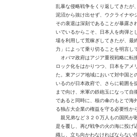
乱暴な侵略戦争をくり返してきたが
泥沼から抜け出せず、ウクライナや
その衰退は深刻であることが暴露さ
いでいるからこそ、日本人を肉弾と
場を利用して荒稼ぎしてきたが、最
力」によって乗り切ることを明言し
オバマ政府はアジア重視戦略に転換
ロック化をはかりつつ、日本をアメ
た。東アジア地域において対中国と
いるのが日本政府で、さらに範囲を
まで向け、米軍の鉄砲玉になって自
であると同時に、核の傘のもとで海
る独占大企業の権益を守る必要性か
親兄弟など３２０万人もの国民が殺
是を覆し、再び戦争の火の海に投げ
織し、立ち向かわなければならない