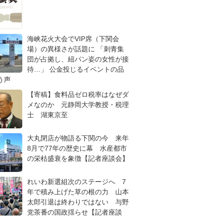
海峡花火大会でVIP席（下関会
場）の異様さが話題に 「刺青集
団が占拠し、紐パン姿の女性が接
待…」 公金投じるイベントの品
う声
【寄稿】食料品ゼロ税率はなぜダ
メなのか 元静岡大学教授・税理
士 湖東京至
大丸閉店が物語る下関の今 来年
8月で77年の歴史に幕 水産都市
の栄枯盛衰を象徴【記者座談会】
れいわ新選組次のステージへ 7
年で積み上げた草の根の力 山本
太郎引退は終わりではない 与野
党茶番の国政揺らせ【記者座談