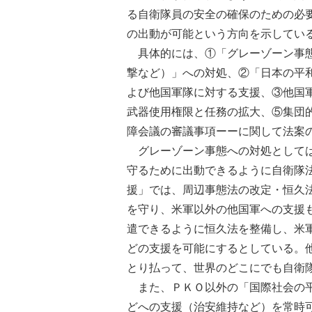
る自衛隊員の安全の確保のための必
の出動が可能という方向を示してい
具体的には、①「グレーゾーン事態
撃など）」への対処、②「日本の平
よび他国軍隊に対する支援、③他国
武器使用権限と任務の拡大、⑤集団
障会議の審議事項ーーに関して法案
グレーゾーン事態への対処としては
守るために出動できるように自衛隊
援」では、周辺事態法の改定・恒久
を守り、米軍以外の他国軍への支援
遣できるように恒久法を整備し、米
どの支援を可能にするとしている。
とり払って、世界のどこにでも自衛
また、ＰＫＯ以外の「国際社会の平
どへの支援（治安維持など）を常時