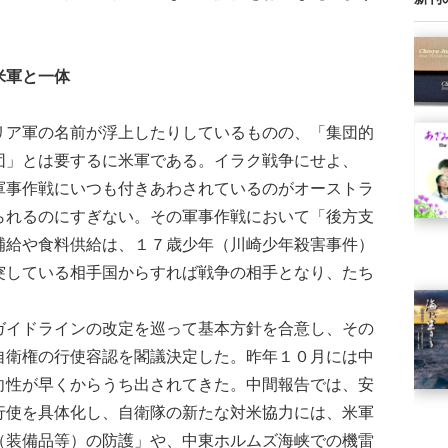
米軍と一体
ア軍の名前が浮上したりしているものの、「集団的
団」とは要するに米軍である。イラク戦争にせよ、
軍事作戦にいつも付きあわされているのがオーストラ
られるのにすぎない。その軍事作戦において「後方支
補給や食料供給は、１７歳少年（川崎少年殺害事件）
突している相手国からすれば戦争の相手となり、たち
イドラインの改定を巡って基本方針を合意し、その
自衛権の行使容認を閣議決定した。昨年１０月には中
向性が早くからうち出されてきた。中間報告では、安
行使を具体化し、自衛隊の新たな対米協力には、米軍
（装備品等）の防護」や、中東ホルムズ海峡での機雷