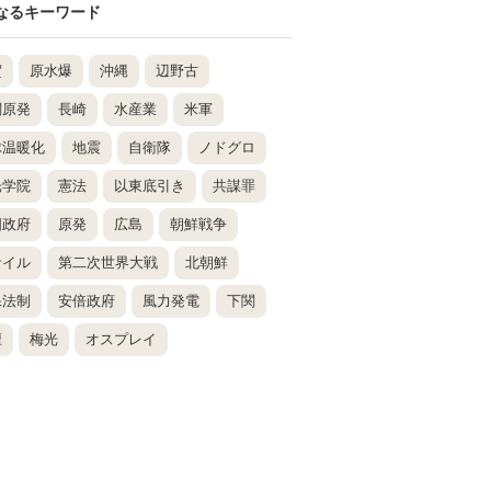
なるキーワード
賀
原水爆
沖縄
辺野古
関原発
長崎
水産業
米軍
球温暖化
地震
自衛隊
ノドグロ
光学院
憲法
以東底引き
共謀罪
国政府
原発
広島
朝鮮戦争
サイル
第二次世界大戦
北朝鮮
保法制
安倍政府
風力発電
下関
壇
梅光
オスプレイ