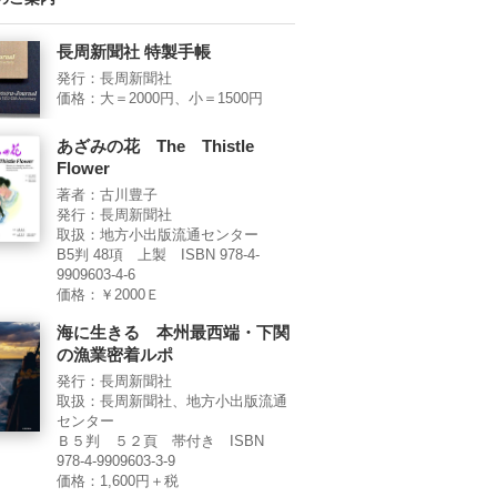
長周新聞社 特製手帳
発行：長周新聞社
価格：大＝2000円、小＝1500円
あざみの花 The Thistle
Flower
著者：古川豊子
発行：長周新聞社
取扱：地方小出版流通センター
B5判 48項 上製 ISBN 978-4-
9909603-4-6
価格：￥2000Ｅ
海に生きる 本州最西端・下関
の漁業密着ルポ
発行：長周新聞社
取扱：長周新聞社、地方小出版流通
センター
Ｂ５判 ５２頁 帯付き ISBN
978-4-9909603-3-9
価格：1,600円＋税