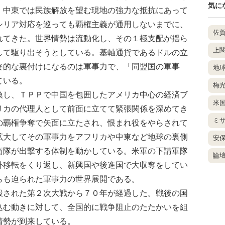
気に
、中東では民族解放を望む現地の強力な抵抗にあって
シリア対応を巡っても覇権主義が通用しないまでに、
佐
れてきた。世界情勢は流動化し、その１極支配が揺ら
上
して駆り出そうとしている。基軸通貨であるドルの立
終的な裏付けになるのは軍事力で、「同盟国の軍事
地
ている。
梅
し、ＴＰＰで中国を包囲したアメリカ中心の経済ブ
米
リカの代理人として前面に立てて緊張関係を深めてき
ミ
の覇権争奪で矢面に立たされ、恨まれ役をやらされて
拡大してその軍事力をアフリカや中東など地球の裏側
安
衛隊が出撃する体制を動かしている。米軍の下請軍隊
論
外移転をくり返し、新興国や後進国で大収奪をしてい
らも迫られた軍事力の世界展開である。
された第２次大戦から７０年が経過した。戦後の国
込む動きに対して、全国的に戦争阻止のたたかいを組
情勢が到来している。