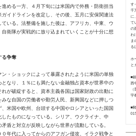
す
進める一方、４月下旬には米国内で外務・防衛担当
千
米ガイドラインを改定し、その後、五月に安保関連法
に
している。法整備を施した後は、アフリカ、中東、ウ
て
の
、自衛隊が実戦的に放り込まれていくことが十分に想
わ
ま
る
する争奪
ホ
と
ン・ショックによって暴露されたように米国の単独
■
わとなり、１％にも満たない金融独占資本が世界中の
西
（普
それが破綻すると、資本主義各国は国家財政の出動に
宇
をみな自国の労働者や勤労人民、新興国などに押しつ
ず、米国や欧州、台頭する中国やロシアといった国国
■
01
化したものになっている。シリア、ウクライナ、中
の矛盾と対立が反映しながら世界が流動している。
０年代に入ってからのアフガン侵攻、イラク戦争と