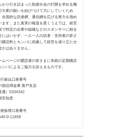
っかり行き詰まった戦後社会の打開を求める幾
万大衆の願いを結びつけて力にしていくため
、全国的な読者網、通信網を広げる努力を強め
います。また真実の報道を貫くうえでは、経営
面で特定の企業や組織などのスポンサーに頼る
けにはいかず、一人一人の読者・支持者の皆さ
の購読料とカンパに依拠して経営を成り立たせ
ほかはありません。
ームページの愛読者の皆さまに本紙の定期購読
カンパによるご協力を訴えるものです。
銀行振込口座番号
中国信用金庫 唐戸支店
通）0334342
都宮知恵
郵便振替口座番号
540-0-11658