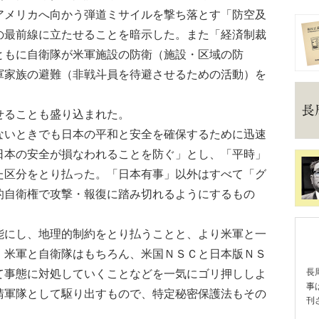
アメリカへ向かう弾道ミサイルを撃ち落とす「防空及
の最前線に立たせることを暗示した。また「経済制裁
ともに自衛隊が米軍施設の防衛（施設・区域の防
軍家族の避難（非戦斗員を待避させるための活動）を
ることも盛り込まれた。
いときでも日本の平和と安全を確保するために迅速
日本の安全が損なわれることを防ぐ」とし、「平時」
た区分をとり払った。「日本有事」以外はすべて「グ
的自衛権で攻撃・報復に踏み切れるようにするもの
にし、地理的制約をとり払うことと、より米軍と一
、米軍と自衛隊はもちろん、米国ＮＳＣと日本版ＮＳ
て事態に対処していくことなどを一気にゴリ押ししよ
長
事
請軍隊として駆り出すもので、特定秘密保護法もその
刊