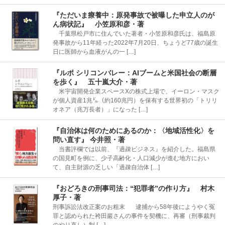
『ただいま療養中：原発事故で被曝した申立人のが
ん病状記』 小笠原和彦・著
千葉県松戸市に住んでいた著者・小笠原和彦氏は、福島原
発事故から11年経った2022年7月20日、ちょうど77歳の誕生
日に医師から血液がんの一 […]
『ルポ シリコンバレー：AIブームと米国社会の断層
を歩く』 五十嵐大介・著
米宇宙開発企業スペースXの株式上場で、イーロン・マスク
が個人資産1兆㌦（約160兆円）を保有する世界初の「トリリ
オネア（兆万長者）」になった […]
『自治体は何のためにあるのか：〈地域活性化〉を
問い直す』 今井照・著
当書評欄では以前、『過疎ビジネス』を紹介した。福島県
の国見町を例に、少子高齢化・人口減少が進む地方におい
て、自主財源の乏しい「過疎自治体 […]
『おどろきの刑事司法：“犯罪者”の作り方』 村木
厚子・著
刑事訴訟法改正案のお粗末 逮捕から58年後にようやく冤
罪と認められた袴田巖さんの事件を契機に、再審（刑事裁判