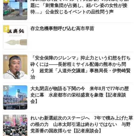
題に 「刺青集団が占拠し、紐パン姿の女性が接
待…」 公金投じるイベントの品性問う声
存立危機事態呼び込む高市早苗
「安全保障のジレンマ」抑止力という幻想を打ち
砕くには――長射程ミサイル配備の熊本から問
う 超党派「人道外交議連」事務局長・伊勢崎賢
治
大丸閉店が物語る下関の今 来年8月で77年の歴
史に幕 水産都市の栄枯盛衰を象徴【記者座談
会】
れいわ新選組次のステージへ 7年で積み上げた草
の根の力 山本太郎引退は終わりではない 与野
党茶番の国政揺らせ【記者座談会】