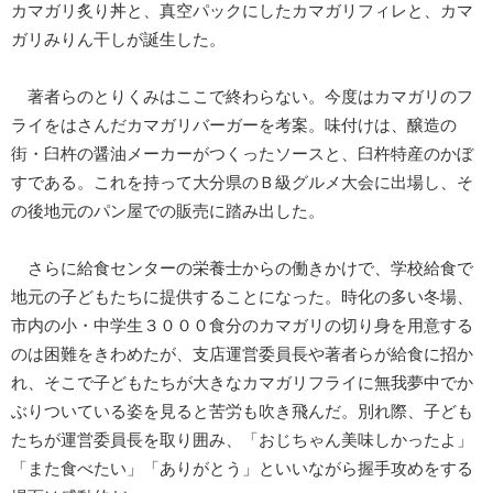
カマガリ炙り丼と、真空パックにしたカマガリフィレと、カマ
ガリみりん干しが誕生した。
著者らのとりくみはここで終わらない。今度はカマガリのフ
ライをはさんだカマガリバーガーを考案。味付けは、醸造の
街・臼杵の醤油メーカーがつくったソースと、臼杵特産のかぼ
すである。これを持って大分県のＢ級グルメ大会に出場し、そ
の後地元のパン屋での販売に踏み出した。
さらに給食センターの栄養士からの働きかけで、学校給食で
地元の子どもたちに提供することになった。時化の多い冬場、
市内の小・中学生３０００食分のカマガリの切り身を用意する
のは困難をきわめたが、支店運営委員長や著者らが給食に招か
れ、そこで子どもたちが大きなカマガリフライに無我夢中でか
ぶりついている姿を見ると苦労も吹き飛んだ。別れ際、子ども
たちが運営委員長を取り囲み、「おじちゃん美味しかったよ」
「また食べたい」「ありがとう」といいながら握手攻めをする