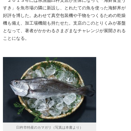
２０１３年には県漁協臼杵支店が主体になって「海鮮食堂う
すき」を魚市場の隣に新設し、とれたての魚を使った海鮮丼が
好評を博した。あわせて真空包装機や干物をつくるための乾燥
機も備え、加工場機能も持たせた。支店のこのとりくみが基盤
となって、著者がかかわるさまざまなチャレンジが展開される
ことになる。
臼杵市特産のカマガリ（写真は本書より）