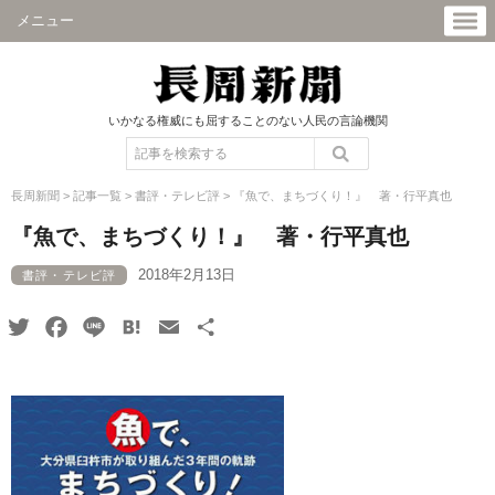
メニュー
いかなる権威にも屈することのない人民の言論機関
長周新聞
>
記事一覧
>
書評・テレビ評
>
『魚で、まちづくり！』 著・行平真也
『魚で、まちづくり！』 著・行平真也
2018年2月13日
書評・テレビ評
Twitter
Facebook
Line
Hatena
Email
共
有