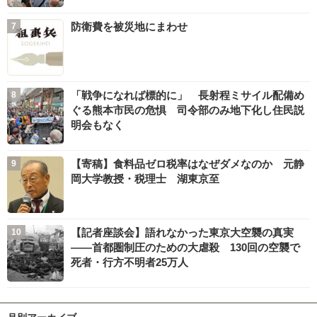
防衛費を被災地にまわせ
「戦争になれば標的に」 長射程ミサイル配備め
ぐる熊本市民の危惧 司令部のみ地下化し住民説
明会もなく
【寄稿】食料品ゼロ税率はなぜダメなのか 元静
岡大学教授・税理士 湖東京至
【記者座談会】語れなかった東京大空襲の真実
――首都圏制圧のための大虐殺 130回の空襲で
死者・行方不明者25万人