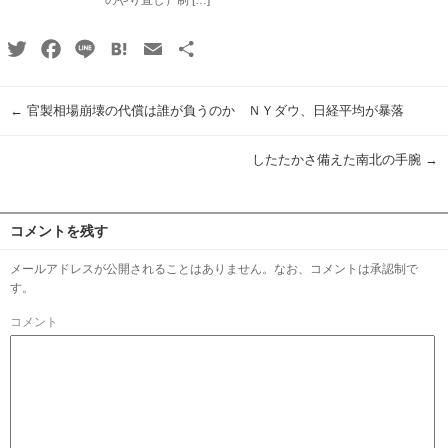
のやり直し）制 […]
Twitter
Facebook
Line
Hatena
Email
共
有
←
官製相場崩壊の代償は誰が負うのか ＮＹダウ、日経平均が暴落
したたかさ備えた南北の手腕
→
コメントを残す
メールアドレスが公開されることはありません。なお、コメントは承認制で
す。
コメント