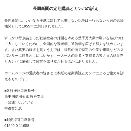
長周新聞の定期購読とカンパの訴え
長周新聞は、いかなる権威に対しても書けない記事は一行もない人民の言論
機関として1955年に創刊されました。
すっかり行き詰まった戦後社会の打開を求める幾千万大衆の願いを結びつけ
て力にしていくために、全国的な読者網、通信網を広げる努力を強めていま
す。また真実の報道を貫くうえでは、経営の面で特定の企業や組織などのス
ポンサーに頼るわけにはいかず、一人一人の読者・支持者の皆さまの購読料
とカンパに依拠して経営を成り立たせるほかはありません。
ホームページの愛読者の皆さまに本紙の定期購読とカンパによるご協力を訴
えるものです。
■銀行振込口座番号
西中国信用金庫 唐戸支店
（普通）0334342
宇都宮知恵
■郵便振替口座番号
01540-0-11658