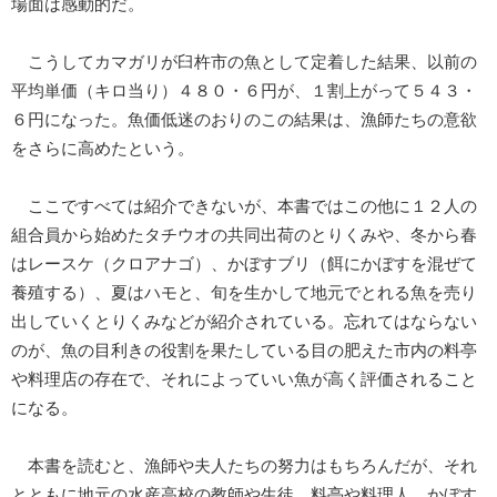
場面は感動的だ。
こうしてカマガリが臼杵市の魚として定着した結果、以前の
平均単価（キロ当り）４８０・６円が、１割上がって５４３・
６円になった。魚価低迷のおりのこの結果は、漁師たちの意欲
をさらに高めたという。
ここですべては紹介できないが、本書ではこの他に１２人の
組合員から始めたタチウオの共同出荷のとりくみや、冬から春
はレースケ（クロアナゴ）、かぼすブリ（餌にかぼすを混ぜて
養殖する）、夏はハモと、旬を生かして地元でとれる魚を売り
出していくとりくみなどが紹介されている。忘れてはならない
のが、魚の目利きの役割を果たしている目の肥えた市内の料亭
や料理店の存在で、それによっていい魚が高く評価されること
になる。
本書を読むと、漁師や夫人たちの努力はもちろんだが、それ
とともに地元の水産高校の教師や生徒、料亭や料理人、かぼす