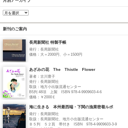
月別アーカイブ
新刊のご案内
長周新聞社 特製手帳
発行：長周新聞社
価格：大＝2000円、小＝1500円
あざみの花 The Thistle Flower
著者：古川豊子
発行：長周新聞社
取扱：地方小出版流通センター
B5判 48項 上製 ISBN 978-4-9909603-4-6
価格：￥2000Ｅ
海に生きる 本州最西端・下関の漁業密着ルポ
発行：長周新聞社
取扱：長周新聞社、地方小出版流通センター
Ｂ５判 ５２頁 帯付き ISBN 978-4-9909603-3-9