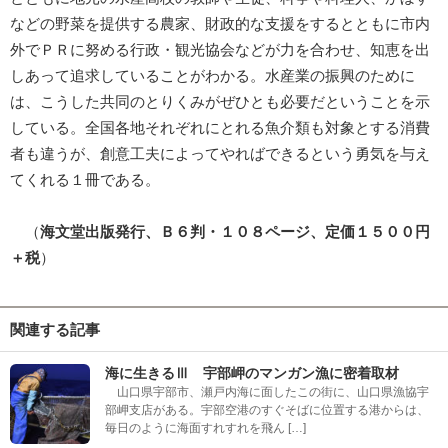
などの野菜を提供する農家、財政的な支援をするとともに市内
外でＰＲに努める行政・観光協会などが力を合わせ、知恵を出
しあって追求していることがわかる。水産業の振興のために
は、こうした共同のとりくみがぜひとも必要だということを示
している。全国各地それぞれにとれる魚介類も対象とする消費
者も違うが、創意工夫によってやればできるという勇気を与え
てくれる１冊である。
（
海文堂出版発行、Ｂ６判・１０８ページ、定価１５００円
＋税
）
関連する記事
海に生きるⅢ 宇部岬のマンガン漁に密着取材
山口県宇部市、瀬戸内海に面したこの街に、山口県漁協宇
部岬支店がある。宇部空港のすぐそばに位置する港からは、
毎日のように海面すれすれを飛ん […]