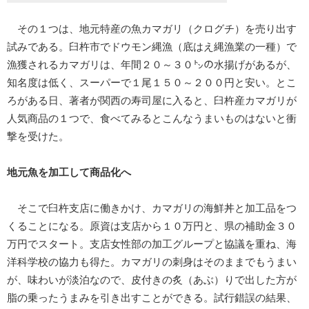
その１つは、地元特産の魚カマガリ（クログチ）を売り出す
試みである。臼杵市でドウモン縄漁（底はえ縄漁業の一種）で
漁獲されるカマガリは、年間２０～３０㌧の水揚げがあるが、
知名度は低く、スーパーで１尾１５０～２００円と安い。とこ
ろがある日、著者が関西の寿司屋に入ると、臼杵産カマガリが
人気商品の１つで、食べてみるとこんなうまいものはないと衝
撃を受けた。
地元魚を加工して商品化へ
そこで臼杵支店に働きかけ、カマガリの海鮮丼と加工品をつ
くることになる。原資は支店から１０万円と、県の補助金３０
万円でスタート。支店女性部の加工グループと協議を重ね、海
洋科学校の協力も得た。カマガリの刺身はそのままでもうまい
が、味わいが淡泊なので、皮付きの炙（あぶ）りで出した方が
脂の乗ったうまみを引き出すことができる。試行錯誤の結果、