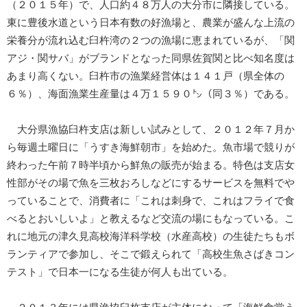
（２０１５年）で、人口約４８万人の大分市に隣接している。
東に豊後水道という日本有数の好漁場と、農業が盛んな上流の
栄養分が流れ込む臼杵湾の２つの漁場に恵まれているが、「関
アジ・関サバ」がブランドとなった同県佐賀関と比べ知名度は
あまり高くない。臼杵市の漁業経営体は１４１戸（県全体の
６％）、海面漁業生産量は４万１５９０㌧（同３％）である。
大分県漁協臼杵支店は新しい試みとして、２０１２年７月か
ら毎週土曜日に「うすき海鮮朝市」を始めた。魚市場で競りが
終わった午前７時半頃から鮮魚の販売が始まる。特色は支店女
性部がその場で魚を三枚おろしなどにするサービスを無料でや
っていることで、消費者に「これは刺身で、これはフライで食
べるとおいしいよ」と教えるなど交流の場にもなっている。こ
れに地元の津久見高校海洋科学校（水産高校）の生徒たちもボ
ランティアで参加し、そこで鍛えられて「高校生魚さばきコン
テスト」で日本一になる生徒が何人も出ている。