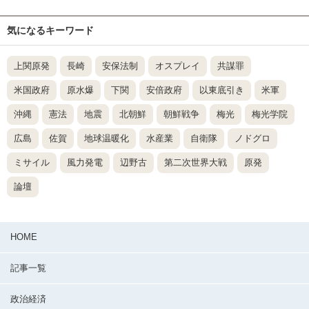
気になるキーワード
上関原発
長崎
安保法制
オスプレイ
共謀罪
米国政府
原水爆
下関
安倍政府
以東底引き
米軍
沖縄
憲法
地震
北朝鮮
朝鮮戦争
梅光
梅光学院
広島
佐賀
地球温暖化
水産業
自衛隊
ノドグロ
ミサイル
風力発電
辺野古
第二次世界大戦
原発
論壇
HOME
記事一覧
政治経済