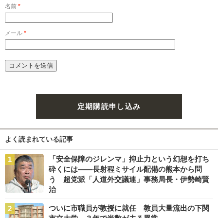
名前
*
メール
*
定期購読申し込み
よく読まれている記事
「安全保障のジレンマ」抑止力という幻想を打ち
砕くには――長射程ミサイル配備の熊本から問
う 超党派「人道外交議連」事務局長・伊勢崎賢
治
ついに市職員が教授に就任 教員大量流出の下関