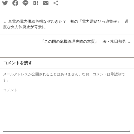
Twitter
Facebook
Line
Hatena
Email
共
有
←
東電の電力供給危機なぜ起きた？ 初の「電力需給ひっ迫警報」 過
度な火力休廃止が背景に
『この国の危機管理失敗の本質』 著・柳田邦男
→
コメントを残す
メールアドレスが公開されることはありません。なお、コメントは承認制で
す。
コメント