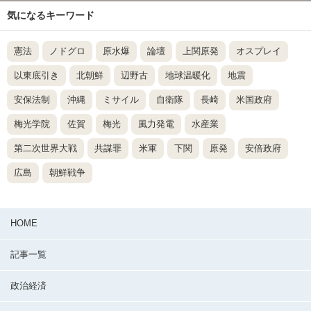
気になるキーワード
憲法
ノドグロ
原水爆
論壇
上関原発
オスプレイ
以東底引き
北朝鮮
辺野古
地球温暖化
地震
安保法制
沖縄
ミサイル
自衛隊
長崎
米国政府
梅光学院
佐賀
梅光
風力発電
水産業
第二次世界大戦
共謀罪
米軍
下関
原発
安倍政府
広島
朝鮮戦争
HOME
記事一覧
政治経済