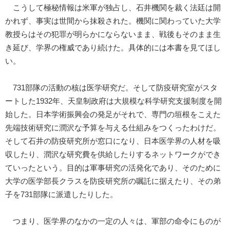
こうして極秘情報は米軍が独占し、石井機関を裁く法廷は開
かれず、事実は世間から抹殺された。機関に関わっていた大学
教授らはその犯罪が明らかにならないまま、戦後もそのまま生
き延び、学界の権威であり続けた。具体的には本書を見てほし
い。
731部隊の活動の核は医学研究だ。そして防疫研究室がスタ
ートした1932年、天皇制政府は大規模な科学研究支援制度を開
始した。日本学術振興会の発足がそれで、専門の垣根をこえた
先端技術研究に潤沢な予算を与える仕組みをつくったわけだ。
そして石井の防疫研究所が窓口になり、日本医学界の人材を吸
収したり、潤沢な研究費を供給したりするネットワークができ
ていったという。目的は軍事研究の活発化であり、そのために
大学の医学部長クラスを防疫研究所の嘱託に据えたり、その弟
子を731部隊に派遣したりした。
つまり、医学界のなかの一定の人々は、軍部の命令にものが