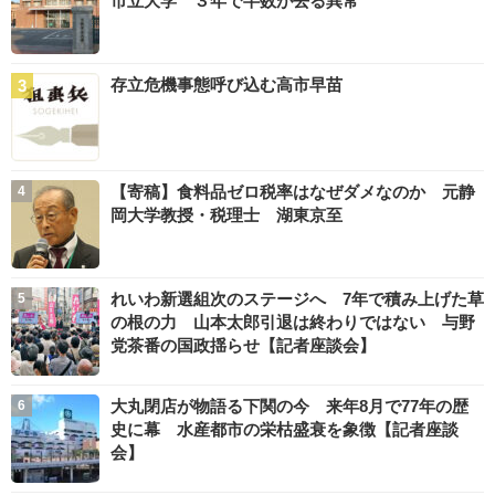
市立大学 ３年で半数が去る異常
存立危機事態呼び込む高市早苗
【寄稿】食料品ゼロ税率はなぜダメなのか 元静
岡大学教授・税理士 湖東京至
れいわ新選組次のステージへ 7年で積み上げた草
の根の力 山本太郎引退は終わりではない 与野
党茶番の国政揺らせ【記者座談会】
大丸閉店が物語る下関の今 来年8月で77年の歴
史に幕 水産都市の栄枯盛衰を象徴【記者座談
会】