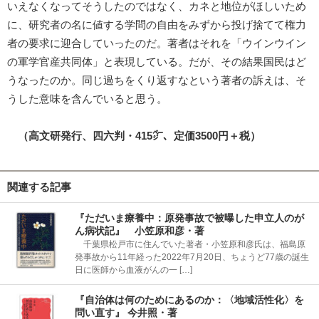
いえなくなってそうしたのではなく、カネと地位がほしいため
に、研究者の名に値する学問の自由をみずから投げ捨てて権力
者の要求に迎合していったのだ。著者はそれを「ウインウイン
の軍学官産共同体」と表現している。だが、その結果国民はど
うなったのか。同じ過ちをくり返すなという著者の訴えは、そ
うした意味を含んでいると思う。
（高文研発行、四六判・415㌻、定価3500円＋税）
関連する記事
『ただいま療養中：原発事故で被曝した申立人のが
ん病状記』 小笠原和彦・著
千葉県松戸市に住んでいた著者・小笠原和彦氏は、福島原
発事故から11年経った2022年7月20日、ちょうど77歳の誕生
日に医師から血液がんの一 […]
『自治体は何のためにあるのか：〈地域活性化〉を
問い直す』 今井照・著