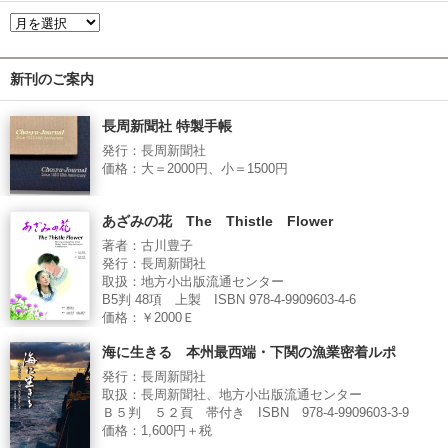
新刊のご案内
長周新聞社 特製手帳
発行：長周新聞社
価格：大＝2000円、小＝1500円
あざみの花 The Thistle Flower
著者：古川豊子
発行：長周新聞社
取扱：地方小出版流通センター
B5判 48項 上製 ISBN 978-4-9909603-4-6
価格：￥2000Ｅ
海に生きる 本州最西端・下関の漁業密着ルポ
発行：長周新聞社
取扱：長周新聞社、地方小出版流通センター
Ｂ５判 ５２頁 帯付き ISBN 978-4-9909603-3-9
価格：1,600円＋税