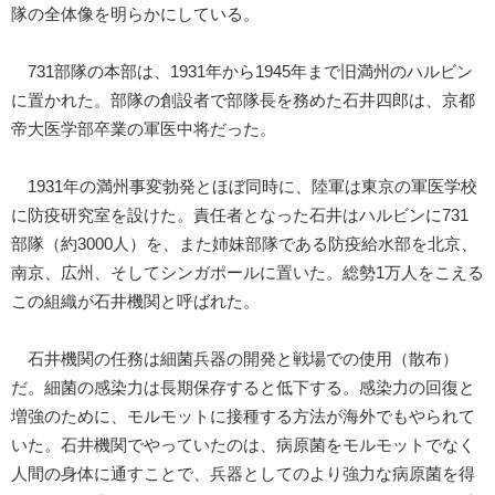
隊の全体像を明らかにしている。
731部隊の本部は、1931年から1945年まで旧満州のハルビン
に置かれた。部隊の創設者で部隊長を務めた石井四郎は、京都
帝大医学部卒業の軍医中将だった。
1931年の満州事変勃発とほぼ同時に、陸軍は東京の軍医学校
に防疫研究室を設けた。責任者となった石井はハルビンに731
部隊（約3000人）を、また姉妹部隊である防疫給水部を北京、
南京、広州、そしてシンガポールに置いた。総勢1万人をこえる
この組織が石井機関と呼ばれた。
石井機関の任務は細菌兵器の開発と戦場での使用（散布）
だ。細菌の感染力は長期保存すると低下する。感染力の回復と
増強のために、モルモットに接種する方法が海外でもやられて
いた。石井機関でやっていたのは、病原菌をモルモットでなく
人間の身体に通すことで、兵器としてのより強力な病原菌を得