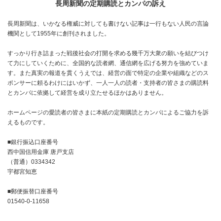
長周新聞の定期購読とカンパの訴え
長周新聞は、いかなる権威に対しても書けない記事は一行もない人民の言論
機関として1955年に創刊されました。
すっかり行き詰まった戦後社会の打開を求める幾千万大衆の願いを結びつけ
て力にしていくために、全国的な読者網、通信網を広げる努力を強めていま
す。また真実の報道を貫くうえでは、経営の面で特定の企業や組織などのス
ポンサーに頼るわけにはいかず、一人一人の読者・支持者の皆さまの購読料
とカンパに依拠して経営を成り立たせるほかはありません。
ホームページの愛読者の皆さまに本紙の定期購読とカンパによるご協力を訴
えるものです。
■銀行振込口座番号
西中国信用金庫 唐戸支店
（普通）0334342
宇都宮知恵
■郵便振替口座番号
01540-0-11658