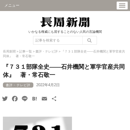
メニュー
いかなる権威にも屈することのない人民の言論機関
長周新聞
>
記事一覧
>
書評・テレビ評
>
『７３１部隊全史――石井機関と軍学官産共
同体』 著・常石敬一
『７３１部隊全史――石井機関と軍学官産共同
体』 著・常石敬一
2022年4月2日
書評・テレビ評
Twitter
Facebook
Line
Hatena
Email
共
有