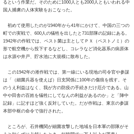
るという作業だ。そのために1000人とも2000人ともいわれる中
国人捕虜の人体実験をおこなった。
初めて使用したのが1940年から41年にかけて、中国の三つの
町での実戦で、600人の犠牲を出したと731部隊の記録にある。
1942年の作戦では、ペスト菌は主としてＰＸ（ペストノミ）の
形で航空機から投下するなどし、コレラなど消化器系の病原体
は水源や井戸、貯水池に大規模に散布した。
この1942年の淅作戦では、第一線にいる現地の司令官や参謀
は「（細菌兵器を使えば）日支関係に100年の傷痕を残す。そ
のうえ利益はなく、我が方の防疫の手続きだけ厄介である。山
中や田舎の百姓を犠牲にしてなんの利益があるのか」と「陣中
記録」に記すほど強く反対していた。だが作戦は、東京の参謀
本部中枢の命令で強行された。
ところが、石井機関が細菌攻撃した地域を日本軍の部隊がそ