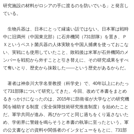
研究施設の材料がロシアの手に渡るのを防いでいる」と発言し
ている。
生物兵器は、日本にとって縁遠い話ではない。日本軍は戦時
中に旧満州（中国東北部）に石井機関（731部隊）を置き、Ｐ
Ｘというペスト菌兵器の人体実験を中国人捕虜を使っておこな
い、実戦にも使用していたこと、敗戦後は米軍が石井機関のメ
ンバーを戦犯から外すことと引き替えに、その研究成果をすべ
て奪いとり、歴史から抹殺した――という歴史があるからだ。
著者は神奈川大学名誉教授（科学史）で、40年以上にわたっ
て731部隊について研究してきた。今回、改めて本書をまとめ
るきっかけになったのは、2015年に防衛省が大学などの研究機
関を補助する制度（安全保障技術研究推進制度）を始めたこと
だ。軍学共同が進み、再びかつてと同じ過ちをくり返さないた
め、学術界に警鐘を鳴らそうと本書の執筆に至ったという。軍
の公文書などの資料や関係者のインタビューをもとに、731部