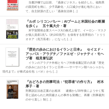
当書評欄では以前、『過疎ビジネス』を紹介した。福島県
の国見町を例に、少子高齢化・人口減少が進む地方におい
て、自主財源の乏しい「過疎自治体 […]
『ルポ シリコンバレー：AIブームと米国社会の断層
を歩く』 五十嵐大介・著
米宇宙開発企業スペースXの株式上場で、イーロン・マスク
が個人資産1兆㌦（約160兆円）を保有する世界初の「トリリ
オネア（兆万長者）」になった […]
『歴史の歩みにおけるイランと日本』 セイエド・
アッバス・アラグチ／ファエゼ・ジャナティ・モヘ
ブ著 稲見誉弘訳
イランのアラグチ外相とモヘブ外務省書記官の共著『歴史
の歩みにおけるイランと日本――サーサーン朝ペルシャから
現代まで』が株式会社包（パオ）から […]
『おどろきの刑事司法：“犯罪者”の作り方』 村木
厚子・著
刑事訴訟法改正案のお粗末 逮捕から58年後にようやく冤
罪と認められた袴田巖さんの事件を契機に、再審（刑事裁判
のやり直し）制 […]