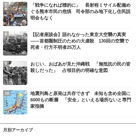
「戦争になれば標的に」 長射程ミサイル配備め
ぐる熊本市民の危惧 司令部のみ地下化し住民説
明会もなく
【記者座談会】語れなかった東京大空襲の真実
――首都圏制圧のための大虐殺 130回の空襲で
死者・行方不明者25万人
おじい、おばあが見た沖縄戦 「無抵抗の民の皆
殺しだった」 占領目的の明確な意図
地震列島と原発は共存できず 未知も含め全国に
6000もの断層 「安全」といえる場所ないと専門
家指摘
月別アーカイブ