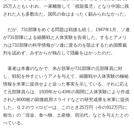
25万人ともいわれ、一家離散して「残留孤児」となり中国に残
された人も多数出た。国民の命はまったく顧みられなかった。
だが、731部隊をめぐる問題は戦後も続く。1947年1月、ソ連
が731部隊による細菌戦と人体実験を告発した。するとアメリ
カは731部隊の科学情報がソ連に渡るのを阻止するため国際裁
判を認めず、みずからが独占して隠蔽をはかったのだ。
著者は本書のなかで、米占領軍が731部隊の元部隊員に対
し、戦犯を外すというアメを与えて、細菌戦や人体実験の極秘
情報を米軍に提供せよと迫った事実を示している。それに応え
て元部隊員らは、1939年から43年の期間に人体実験により作成
された8000枚の顕微鏡用スライドなどの研究成果を米軍に提供
した。Ｇ２のウィロビーは、このとき25万円（今の912万円に
相当）の「現金、食べ物、土産物、宿泊代」などを与えたとの
べている。