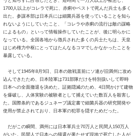
うと知らずに占領したとき、短時間で一万人以上が罹患し、
1700人以上がコレラで死に、赤痢やペストで死んだ兵士も多く
出た。参謀本部は日本兵には細菌兵器を使っていることを知ら
れないようにしていたこと、「コレラや赤痢の流行は敵の謀略
によるもの」といって情報操作していたことが、後に明らかに
なっている。全国各地から徴兵された多くの兵士たちは、天皇
はじめ権力中枢にとってはたんなるコマでしかなかったことを
暴露している。
そして1945年8月9日、日本の敗戦直前にソ連が旧満州に攻め
込んできたため、日本陸軍は731部隊だけを特別扱いして即時
日本への全面撤退を決めた。証拠隠滅のため、4日間かけて建物
を爆破し、人体実験の被験者として捕えていた数百人を殺害し
た。国際条約であるジュネーブ議定書で細菌兵器の研究開発や
使用が禁止されており、日本軍の犯罪を隠すためだった。
だがこの瞬間、満州には日本軍兵士70万人と民間人150万人
がいた。民間人で日本への帰還が果たせず現地で死亡した人が