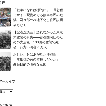
う声
「戦争になれば標的に」 長射程
ミサイル配備めぐる熊本市民の危
惧 司令部のみ地下化し住民説明
会もなく
【記者座談会】語れなかった東京
大空襲の真実――首都圏制圧のた
めの大虐殺 130回の空襲で死
者・行方不明者25万人
おじい、おばあが見た沖縄戦
「無抵抗の民の皆殺しだった」
占領目的の明確な意図
アーカイブ
のご案内