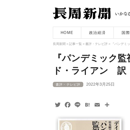
HOME
政治経済
国際
長周新聞
>
記事一覧
>
書評・テレビ評
>
『パンデミ
『パンデミック監
ド・ライアン 訳
2022年3月25日
書評・テレビ評
Twitter
Facebook
Line
Hatena
Email
共
有