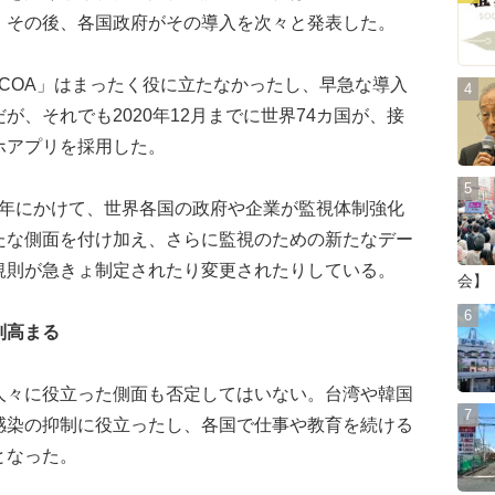
。その後、各国政府がその導入を次々と発表した。
COA」はまったく役に立たなかったし、早急な導入
、それでも2020年12月までに世界74カ国が、接
ホアプリを採用した。
21年にかけて、世界各国の政府や企業が監視体制強化
たな側面を付け加え、さらに監視のための新たなデー
規則が急きょ制定されたり変更されたりしている。
会】
判高まる
々に役立った側面も否定してはいない。台湾や韓国
感染の抑制に役立ったし、各国で仕事や教育を続ける
となった。