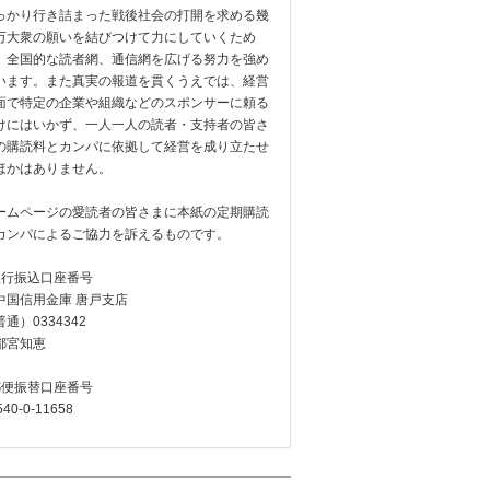
っかり行き詰まった戦後社会の打開を求める幾
万大衆の願いを結びつけて力にしていくため
、全国的な読者網、通信網を広げる努力を強め
います。また真実の報道を貫くうえでは、経営
面で特定の企業や組織などのスポンサーに頼る
けにはいかず、一人一人の読者・支持者の皆さ
の購読料とカンパに依拠して経営を成り立たせ
ほかはありません。
ームページの愛読者の皆さまに本紙の定期購読
カンパによるご協力を訴えるものです。
銀行振込口座番号
中国信用金庫 唐戸支店
通）0334342
都宮知恵
郵便振替口座番号
540-0-11658