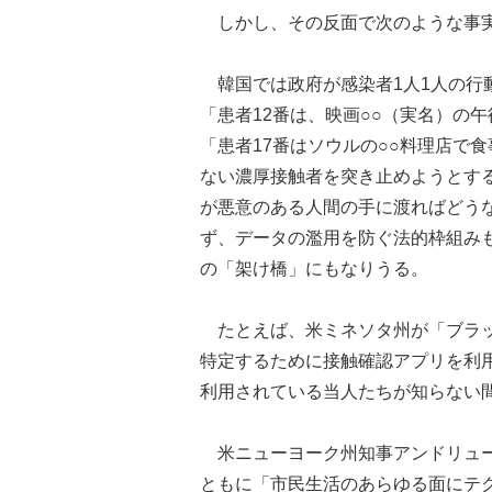
しかし、その反面で次のような事実
韓国では政府が感染者1人1人の行
「患者12番は、映画○○（実名）の午
「患者17番はソウルの○○料理店で
ない濃厚接触者を突き止めようとす
が悪意のある人間の手に渡ればどう
ず、データの濫用を防ぐ法的枠組み
の「架け橋」にもなりうる。
たとえば、米ミネソタ州が「ブラッ
特定するために接触確認アプリを利用
利用されている当人たちが知らない
米ニューヨーク州知事アンドリュー
ともに「市民生活のあらゆる面にテ