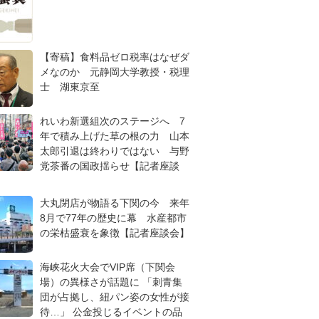
【寄稿】食料品ゼロ税率はなぜダ
メなのか 元静岡大学教授・税理
士 湖東京至
れいわ新選組次のステージへ 7
年で積み上げた草の根の力 山本
太郎引退は終わりではない 与野
党茶番の国政揺らせ【記者座談
大丸閉店が物語る下関の今 来年
8月で77年の歴史に幕 水産都市
の栄枯盛衰を象徴【記者座談会】
海峡花火大会でVIP席（下関会
場）の異様さが話題に 「刺青集
団が占拠し、紐パン姿の女性が接
待…」 公金投じるイベントの品