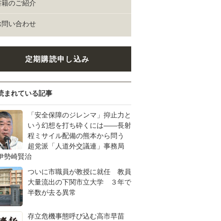
書籍のご紹介
お問い合わせ
定期購読申し込み
読まれている記事
「安全保障のジレンマ」抑止力と
いう幻想を打ち砕くには――長射
程ミサイル配備の熊本から問う
超党派「人道外交議連」事務局
伊勢崎賢治
ついに市職員が教授に就任 教員
大量流出の下関市立大学 ３年で
半数が去る異常
存立危機事態呼び込む高市早苗