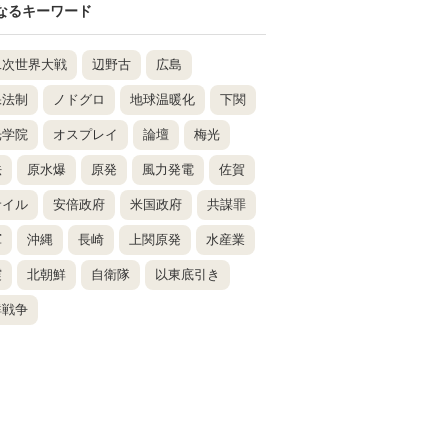
なるキーワード
二次世界大戦
辺野古
広島
保法制
ノドグロ
地球温暖化
下関
光学院
オスプレイ
論壇
梅光
法
原水爆
原発
風力発電
佐賀
サイル
安倍政府
米国政府
共謀罪
軍
沖縄
長崎
上関原発
水産業
震
北朝鮮
自衛隊
以東底引き
鮮戦争