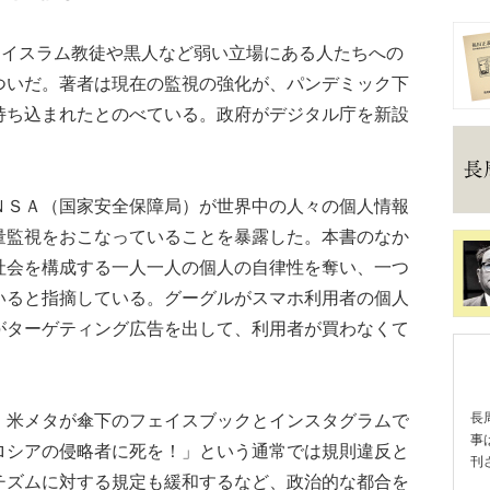
、イスラム教徒や黒人など弱い立場にある人たちへの
ついだ。著者は現在の監視の強化が、パンデミック下
持ち込まれたとのべている。政府がデジタル庁を新設
ＳＡ（国家安全保障局）が世界中の人々の個人情報
量監視をおこなっていることを暴露した。本書のなか
社会を構成する一人一人の個人の自律性を奪い、一つ
いると指摘している。グーグルがスマホ利用者の個人
がターゲティング広告を出して、利用者が買わなくて
米メタが傘下のフェイスブックとインスタグラムで
長
事
ロシアの侵略者に死を！」という通常では規則違反と
刊
チズムに対する規定も緩和するなど、政治的な都合を