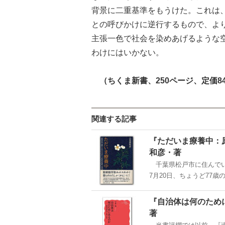
背景に二重基準をもうけた。これは
との呼びかけに逆行するもので、よ
主張一色で社会を染めあげるような
わけにはいかない。
（ちくま新書、250ページ、定価8
関連する記事
『ただいま療養中：
和彦・著
千葉県松戸市に住んでいた
7月20日、ちょうど77歳
『自治体は何のため
著