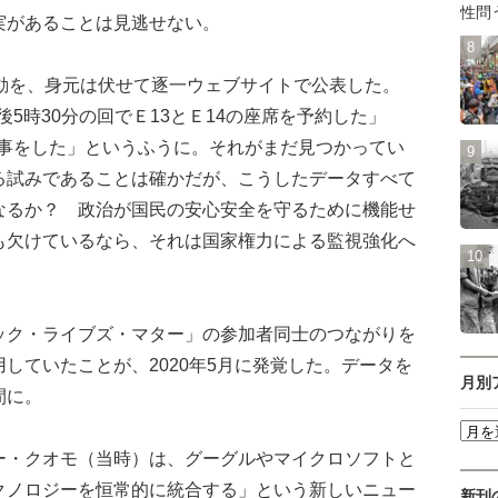
性問
があることは見逃せない。
動を、身元は伏せて逐一ウェブサイトで公表した。
後5時30分の回でＥ13とＥ14の座席を予約した」
食事をした」というふうに。それがまだ見つかってい
る試みであることは確かだが、こうしたデータすべて
なるか？ 政治が国民の安心安全を守るために機能せ
も欠けているなら、それは国家権力による監視強化へ
ク・ライブズ・マター」の参加者同士のつながりを
していたことが、2020年5月に発覚した。データを
月別
間に。
・クオモ（当時）は、グーグルやマイクロソフトと
クノロジーを恒常的に統合する」という新しいニュー
新刊