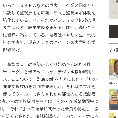
いって、ＧＡＦＡなどの巨大ＩＴ企業と国家とが
結託して監視技術を広範に導入し監視国家体制を
強化していること、それがパンデミック以後の世
界でも続き、民主主義を歪める可能性が高いこと
に警鐘を鳴らしている。著者はイギリス生まれの
社会学者で、現在カナダのクイーンズ大学社会学
部教授だ。
よく
新型コロナの感染が広がり始めた2020年4月、
米グーグルと米アップルが、デジタル接触確認シ
ステムについて、Bluetoothをもとにしたアプリの
長・
開発支援技術を共同で発表した。それはスマホを
使ってウイルスにさらされた可能性のある接触者
染者からの情報提供をもとに、その人が感染期間中に
跡し、それによって感染に関わった全員を特定し、濃
大を防ぐとされた。接触確認のデータは、スマホに内