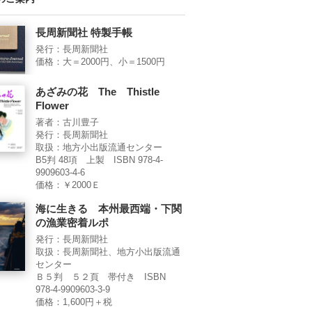
長周新聞社 特製手帳
発行：長周新聞社
価格：大＝2000円、小＝1500円
あざみの花 The Thistle
Flower
著者：古川豊子
発行：長周新聞社
取扱：地方小出版流通センター
B5判 48項 上製 ISBN 978-4-
9909603-4-6
価格：￥2000Ｅ
海に生きる 本州最西端・下関
の漁業密着ルポ
発行：長周新聞社
取扱：長周新聞社、地方小出版流通
センター
Ｂ５判 ５２頁 帯付き ISBN
978-4-9909603-3-9
価格：1,600円＋税