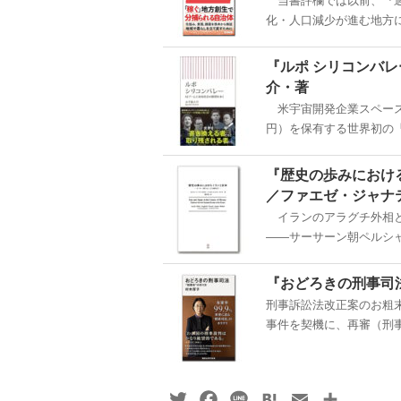
当書評欄では以前、『過
化・人口減少が進む地方に
『ルポ シリコンバ
介・著
米宇宙開発企業スペース
円）を保有する世界初の「
『歴史の歩みにおけ
／ファエゼ・ジャナ
イランのアラグチ外相と
――サーサーン朝ペルシャ
『おどろきの刑事司
刑事訴訟法改正案のお粗
事件を契機に、再審（刑事
Twitter
Facebook
Line
Hatena
Email
共