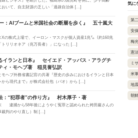
疎ビジネス』を紹介した。福島県の国見町を例に、少子高齢
気に
おいて、自主財源の乏しい「過疎自治体 […]
第
レー：AIブームと米国社会の断層を歩く』 五十嵐大
安
Xの株式上場で、イーロン・マスクが個人資産1兆㌦（約160兆
梅
トリリオネア（兆万長者）」になった […]
憲
るイランと日本』 セイエド・アッバス・アラグチ
ミ
ティ・モヘブ著 稲見誉弘訳
米
モヘブ外務省書記官の共著『歴史の歩みにおけるイランと日本
から現代まで』が株式会社包（パオ）から […]
地
朝
法：“犯罪者”の作り方』 村木厚子・著
末 逮捕から58年後にようやく冤罪と認められた袴田巖さんの
裁判のやり直し）制 […]