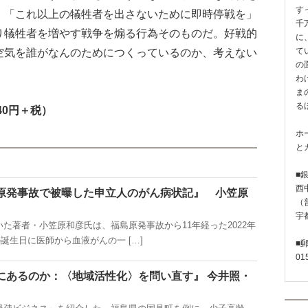
す
、「これ以上の犠牲者を出さないために即時停戦を」
千
り犠牲者を増やす戦争を煽る行為そのものだ。好戦的
に
空気を誰がなんのためにつくっているのか、考えない
て
の
わ
ま
る
40円＋税）
ホ
と
■
西
原発事故で被曝した申立人のがん病状記』 小笠原
（普
宇
著者・小笠原和彦氏は、福島原発事故から11年経った2022年
の誕生日に医師から血液がんの一 […]
■
01
にあるのか：〈地域活性化〉を問い直す』 今井照・