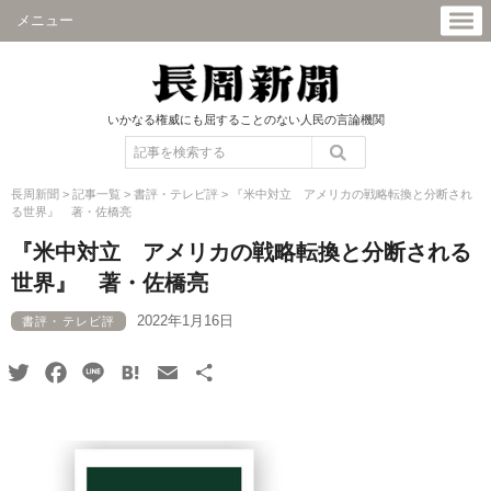
メニュー
いかなる権威にも屈することのない人民の言論機関
長周新聞
>
記事一覧
>
書評・テレビ評
>
『米中対立 アメリカの戦略転換と分断され
る世界』 著・佐橋亮
『米中対立 アメリカの戦略転換と分断される
世界』 著・佐橋亮
2022年1月16日
書評・テレビ評
Twitter
Facebook
Line
Hatena
Email
共
有