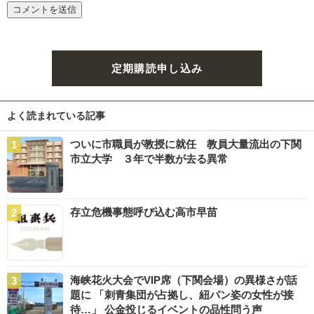
定期購読申し込み
よく読まれている記事
ついに市職員が教授に就任 教員大量流出の下関
市立大学 ３年で半数が去る異常
存立危機事態呼び込む高市早苗
海峡花火大会でVIP席（下関会場）の異様さが話
題に 「刺青集団が占拠し、紐パン姿の女性が接
待…」 公金投じるイベントの品性問う声