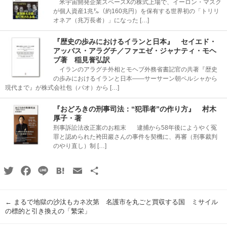
米宇宙開発企業スペースXの株式上場で、イーロン・マスク
が個人資産1兆㌦（約160兆円）を保有する世界初の「トリリ
オネア（兆万長者）」になった […]
『歴史の歩みにおけるイランと日本』 セイエド・
アッバス・アラグチ／ファエゼ・ジャナティ・モヘ
ブ著 稲見誉弘訳
イランのアラグチ外相とモヘブ外務省書記官の共著『歴史
の歩みにおけるイランと日本――サーサーン朝ペルシャから
現代まで』が株式会社包（パオ）から […]
『おどろきの刑事司法：“犯罪者”の作り方』 村木
厚子・著
刑事訴訟法改正案のお粗末 逮捕から58年後にようやく冤
罪と認められた袴田巖さんの事件を契機に、再審（刑事裁判
のやり直し）制 […]
Twitter
Facebook
Line
Hatena
Email
共
有
←
まるで地獄の沙汰もカネ次第 名護市を丸ごと買収する国 ミサイル
の標的と引き換えの「繁栄」