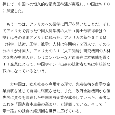
押しで、中国への恒久的な最恵国待遇が実現し、中国はＷＴＯ
に加盟した。
もう一つは、アメリカへの留学に門戸を開いたことだ。そし
てアメリカで育った中国人科学者の大半（博士号取得者は９
割）はそのままアメリカに残った。アメリカの新卒ＳＴＥＭ
（科学、技術、工学、数学）人材は年間約７２万人で、その３
分の１が外国人。アメリカのＡＩ（人工知能）研究機関の人材
の３割が中国人だ。シリコンバレーなど西海岸に本拠地を置く
ＩＴ企業にとって、中国やインド出身の技術者たちは中核的な
戦力になっているという。
一方中国は、欧米社会を利用する形で、先端技術を留学や企
業買収を通じて自国に環流させた。また、政府金融機関から優
先的に資金を調達した中国国有企業が成長していった。著者は
これを「国家資本主義の高まり」と評価している。そして「一
帯一路」の独自の経済圏を世界に広げている。