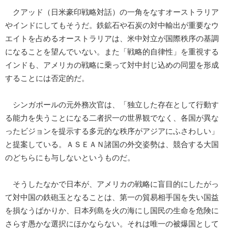
クアッド（日米豪印戦略対話）の一角をなすオーストラリア
やインドにしてもそうだ。鉄鉱石や石炭の対中輸出が重要なウ
エイトを占めるオーストラリアは、米中対立が国際秩序の基調
になることを望んでいない。また「戦略的自律性」を重視する
インドも、アメリカの戦略に乗って対中封じ込めの同盟を形成
することには否定的だ。
シンガポールの元外務次官は、「独立した存在として行動す
る能力を失うことになる二者択一の世界観でなく、各国が異な
ったビジョンを提示する多元的な秩序がアジアにふさわしい」
と提案している。ＡＳＥＡＮ諸国の外交姿勢は、競合する大国
のどちらにも与しないというものだ。
そうしたなかで日本が、アメリカの戦略に盲目的にしたがっ
て対中国の鉄砲玉となることは、第一の貿易相手国を失い国益
を損なうばかりか、日本列島を火の海にし国民の生命を危険に
さらす愚かな選択にほかならない。それは唯一の被爆国として