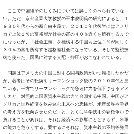
ここで中国経済のしくみについては詳しくのべられていな
い。ただ、京都産業大学教授の玉木俊明氏の研究によると、１
９８０年代からの新自由主義で、２０１０年代後半にはアメリ
カで上位１％の富裕層が社会の富の４０％近くを所有するまで
になったが、「社会主義」を標榜する中国も上位１％が同じく
３０％の富を所有する超格差社会になっている。そして監視技
術も使った、国民に対する支配・抑圧がおこなわれている。
問題はアメリカの中国に対する関与政策がいつ転換したかだ
が、著者はその転換をリーマンショック後の２０１０年代と見
ている。一方でリーマンショックで急速に力を低下させるアメ
リカと、対照的に国家資本主義の力で台頭する中国。中国がア
メリカと世界経済を飲み込む未来への恐怖が、米産業界や学界
の考え方を転向させたのだ、と。とくに科学技術の覇権争いで
負けることがあれば、それは経済への影響にとどまらず、米軍
の能力も危うくする。要するにそれは、資本主義の不均等発展