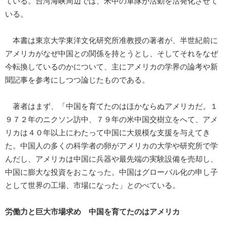
ている。台湾海峡周辺では、米中の軍隊が活動を活発化させて
いる。
本書は東京大学東洋文化研究所准教授の著者が、半世紀前に
アメリカがなぜ中国との関係を持とうとし、そしてそれをなぜ
今転換しているのかについて、主にアメリカの学界の論考や新
聞記事を参考にしつつ論じたものである。
著者はまず、「中国を育てたのはほかならぬアメリカだ。１
９７２年のニクソン訪中、７９年の米中国交樹立をへて、アメ
リカは４０年以上にわたって中国に大規模な支援を与えてき
た。中国人の多くの科学者の卵がアメリカの大学や研究所で学
んだし、アメリカは中国に兵器や最先端の実験設備を売却し、
中国に膨大な投資をおこなった。中国はグローバル化の申し子
として世界の工場、市場になった」とのべている。
労働力と巨大市場求め 中国を育てたのはアメリカ