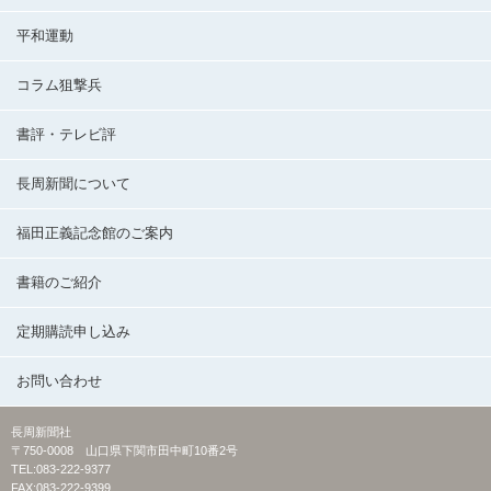
平和運動
コラム狙撃兵
書評・テレビ評
長周新聞について
福田正義記念館のご案内
書籍のご紹介
定期購読申し込み
お問い合わせ
長周新聞社
〒750-0008 山口県下関市田中町10番2号
TEL:083-222-9377
FAX:083-222-9399