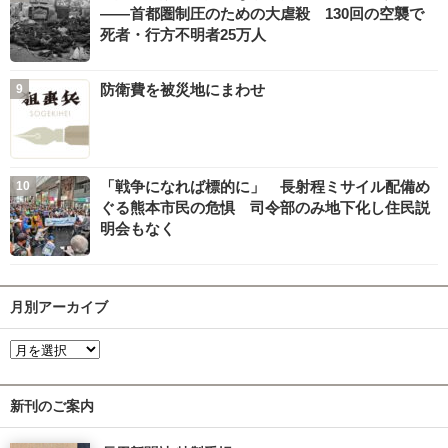
――首都圏制圧のための大虐殺 130回の空襲で
死者・行方不明者25万人
防衛費を被災地にまわせ
「戦争になれば標的に」 長射程ミサイル配備め
ぐる熊本市民の危惧 司令部のみ地下化し住民説
明会もなく
月別アーカイブ
新刊のご案内