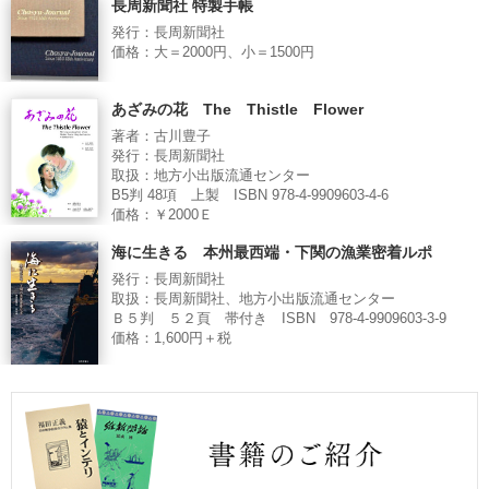
長周新聞社 特製手帳
発行：長周新聞社
価格：大＝2000円、小＝1500円
あざみの花 The Thistle Flower
著者：古川豊子
発行：長周新聞社
取扱：地方小出版流通センター
B5判 48項 上製 ISBN 978-4-9909603-4-6
価格：￥2000Ｅ
海に生きる 本州最西端・下関の漁業密着ルポ
発行：長周新聞社
取扱：長周新聞社、地方小出版流通センター
Ｂ５判 ５２頁 帯付き ISBN 978-4-9909603-3-9
価格：1,600円＋税