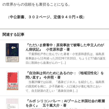
の世界からの信頼をも裏切ることになる。
（
中公新書、３０２ページ、定価９４０円＋税
）
関連する記事
『ただいま療養中：原発事故で被曝した申立人のが
ん病状記』 小笠原和彦・著
千葉県松戸市に住んでいた著者・小笠原和彦氏は、福島原
発事故から11年経った2022年7月20日、ちょうど77歳の誕生
日に医師から血液がんの一 […]
『自治体は何のためにあるのか：〈地域活性化〉を
問い直す』 今井照・著
当書評欄では以前、『過疎ビジネス』を紹介した。福島県
の国見町を例に、少子高齢化・人口減少が進む地方におい
て、自主財源の乏しい「過疎自治体 […]
『ルポ シリコンバレー：AIブームと米国社会の断層
を歩く』 五十嵐大介・著