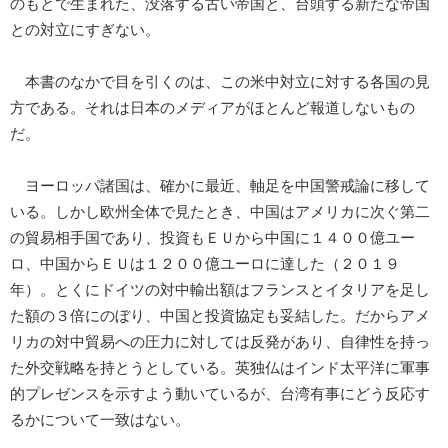
のもとで生まれた、没落する古い帝国と、台頭する新たな帝国
との対立にすぎない。
本書のなかで目を引くのは、この米中対立に対する各国の見
方である。それは日本のメディアがほとんど報道しないもの
だ。
ヨーロッパ諸国は、確かに最近、軸足を中国警戒論に移して
いる。しかし欧州全体で見たとき、中国はアメリカに次ぐ第二
の貿易相手国であり、投資もＥＵから中国に１４００億ユー
ロ、中国からＥＵは１２００億ユーロに達した（２０１９
年）。とくにドイツの対中輸出額はフランスとイタリアを足し
た額の３倍にのぼり、中国と投資協定も妥結した。だからアメ
リカの対中貿易への圧力に対しては反発があり、自律性を持っ
た外交戦略を持とうとしている。英独仏はインド太平洋に軍事
的プレゼンスを示すよう動いているが、台湾有事にどう反応す
るかについて一致はない。