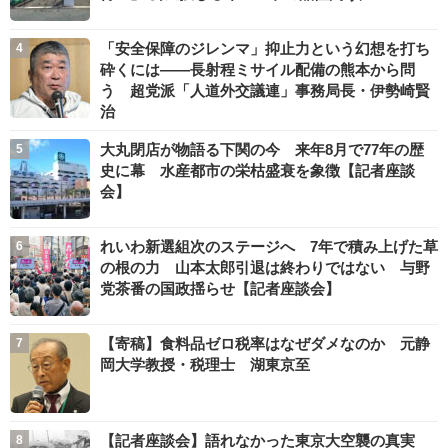
「安全保障のジレンマ」抑止力という幻想を打ち
砕くには――長射程ミサイル配備の熊本から問
う 超党派「人道外交議連」事務局長・伊勢崎賢
治
大丸閉店が物語る下関の今 来年8月で77年の歴
史に幕 水産都市の栄枯盛衰を象徴【記者座談
会】
れいわ新選組次のステージへ 7年で積み上げた草
の根の力 山本太郎引退は終わりではない 与野
党茶番の国政揺らせ【記者座談会】
【寄稿】食料品ゼロ税率はなぜダメなのか 元静
岡大学教授・税理士 湖東京至
【記者座談会】語れなかった東京大空襲の真実