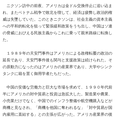
ニクソン訪中の前夜、アメリカは金ドル交換停止に追い込ま
れ、またベトナム戦争で敗北を喫して、経済は疲弊し政治的権
威は失墜していた。このときニクソンは、社会主義の資本主義
への平和的転化を狙って緊張緩和政策をうち出し、中国はソ連
の脅威におびえる民族主義からこれに乗って親米路線に転換し
た。
１９８９年の天安門事件はアメリカによる政権転覆の政治の
延長であり、天安門事件後も関与と支援政策は続けられた。そ
の原動力になったのはアメリカの産業界であり、大学やシンク
タンクに籍を置く御用学者たちだった。
中国の安価な労働力と巨大な市場を求めて、１９９０年代前
半にアメリカの対中貿易と投資は急拡大した。製造業や農業、
小売業だけでなく、中国でのインフラ整備や航空機購入などが
商機と見なされ、「商機を他国に奪われるな」「対中貿易が国
内雇用に直結する」との主張が広がった。アメリカ産業界の後