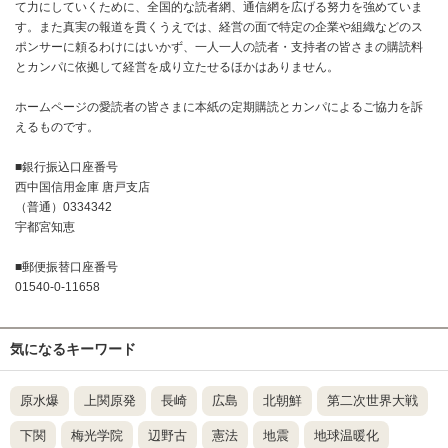
て力にしていくために、全国的な読者網、通信網を広げる努力を強めていま
す。また真実の報道を貫くうえでは、経営の面で特定の企業や組織などのス
ポンサーに頼るわけにはいかず、一人一人の読者・支持者の皆さまの購読料
とカンパに依拠して経営を成り立たせるほかはありません。
ホームページの愛読者の皆さまに本紙の定期購読とカンパによるご協力を訴
えるものです。
■銀行振込口座番号
西中国信用金庫 唐戸支店
（普通）0334342
宇都宮知恵
■郵便振替口座番号
01540-0-11658
気になるキーワード
原水爆
上関原発
長崎
広島
北朝鮮
第二次世界大戦
下関
梅光学院
辺野古
憲法
地震
地球温暖化