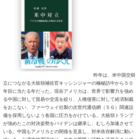
昨年は、米中国交樹
立につながる大統領補佐官キッシンジャーの極秘訪中から５０
年目に当たる年だった。現在アメリカは、世界で影響力を強め
る中国に対して貿易や交流を絞り、人権侵害に対して経済制裁
をおこない、ファーウェイ社製の次世代通信網（５Ｇ）関連設
備を採用しないよう各国に圧力をかけている。大統領トランプ
が強めたこの対決姿勢をバイデンは継承し、むしろ加速させて
いる。中国もアメリカとの関係を見直し、対米依存解消に動い