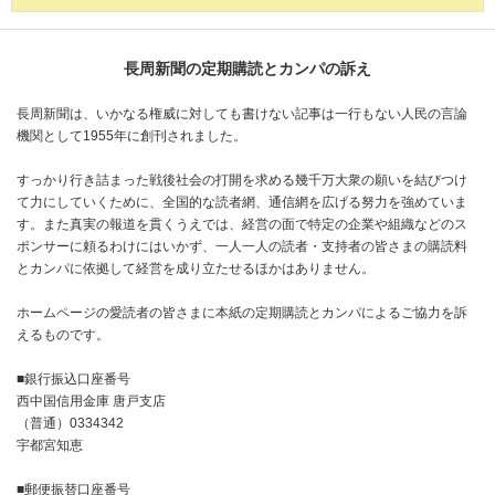
長周新聞の定期購読とカンパの訴え
長周新聞は、いかなる権威に対しても書けない記事は一行もない人民の言論
機関として1955年に創刊されました。
すっかり行き詰まった戦後社会の打開を求める幾千万大衆の願いを結びつけ
て力にしていくために、全国的な読者網、通信網を広げる努力を強めていま
す。また真実の報道を貫くうえでは、経営の面で特定の企業や組織などのス
ポンサーに頼るわけにはいかず、一人一人の読者・支持者の皆さまの購読料
とカンパに依拠して経営を成り立たせるほかはありません。
ホームページの愛読者の皆さまに本紙の定期購読とカンパによるご協力を訴
えるものです。
■銀行振込口座番号
西中国信用金庫 唐戸支店
（普通）0334342
宇都宮知恵
■郵便振替口座番号