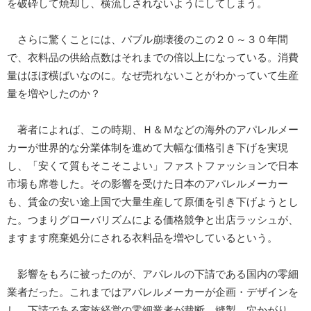
を破砕して焼却し、横流しされないようにしてしまう。
さらに驚くことには、バブル崩壊後のこの２０～３０年間
で、衣料品の供給点数はそれまでの倍以上になっている。消費
量はほぼ横ばいなのに。なぜ売れないことがわかっていて生産
量を増やしたのか？
著者によれば、この時期、Ｈ＆Ｍなどの海外のアパレルメー
カーが世界的な分業体制を進めて大幅な価格引き下げを実現
し、「安くて質もそこそこよい」ファストファッションで日本
市場も席巻した。その影響を受けた日本のアパレルメーカー
も、賃金の安い途上国で大量生産して原価を引き下げようとし
た。つまりグローバリズムによる価格競争と出店ラッシュが、
ますます廃棄処分にされる衣料品を増やしているという。
影響をもろに被ったのが、アパレルの下請である国内の零細
業者だった。これまではアパレルメーカーが企画・デザインを
し、下請である家族経営の零細業者が裁断、縫製、穴かがり、