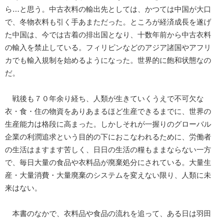
ら…と思う。中古衣料の輸出先としては、かつては中国が大口
で、冬物衣料も引く手あまただった。ところが経済成長を遂げ
た中国は、今では古着の排出国となり、十数年前から中古衣料
の輸入を禁止している。フィリピンなどのアジア諸国やアフリ
カでも輸入規制を始めるようになった。世界的に飽和状態なの
だ。
戦後も７０年余り経ち、人類が生きていくうえで不可欠な
衣・食・住の物資をありあまるほど生産できるまでに、世界の
生産能力は格段に高まった。しかしそれが一握りのグローバル
企業の利潤追求という目的の下におこなわれるために、労働者
の生活はますます苦しく、日日の生活の糧もままならない一方
で、毎日大量の食品や衣料品が廃棄処分にされている。大量生
産・大量消費・大量廃棄のシステムを変えない限り、人類に未
来はない。
本書のなかで、衣料品や食品の流れを追って、ある日は羽田