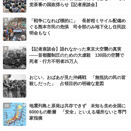
党茶番の国政揺らせ【記者座談会】
「戦争になれば標的に」 長射程ミサイル配備め
ぐる熊本市民の危惧 司令部のみ地下化し住民説
明会もなく
【記者座談会】語れなかった東京大空襲の真実
――首都圏制圧のための大虐殺 130回の空襲で
死者・行方不明者25万人
おじい、おばあが見た沖縄戦 「無抵抗の民の皆
殺しだった」 占領目的の明確な意図
地震列島と原発は共存できず 未知も含め全国に
6000もの断層 「安全」といえる場所ないと専門
家指摘