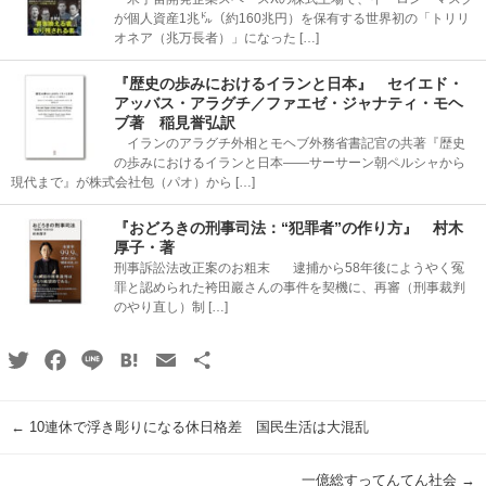
が個人資産1兆㌦（約160兆円）を保有する世界初の「トリリ
オネア（兆万長者）」になった […]
『歴史の歩みにおけるイランと日本』 セイエド・
アッバス・アラグチ／ファエゼ・ジャナティ・モヘ
ブ著 稲見誉弘訳
イランのアラグチ外相とモヘブ外務省書記官の共著『歴史
の歩みにおけるイランと日本――サーサーン朝ペルシャから
現代まで』が株式会社包（パオ）から […]
『おどろきの刑事司法：“犯罪者”の作り方』 村木
厚子・著
刑事訴訟法改正案のお粗末 逮捕から58年後にようやく冤
罪と認められた袴田巖さんの事件を契機に、再審（刑事裁判
のやり直し）制 […]
Twitter
Facebook
Line
Hatena
Email
共
有
←
10連休で浮き彫りになる休日格差 国民生活は大混乱
一億総すってんてん社会
→