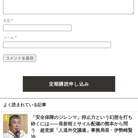
名前
*
メール
*
定期購読申し込み
よく読まれている記事
「安全保障のジレンマ」抑止力という幻想を打ち
砕くには――長射程ミサイル配備の熊本から問
う 超党派「人道外交議連」事務局長・伊勢崎賢
治