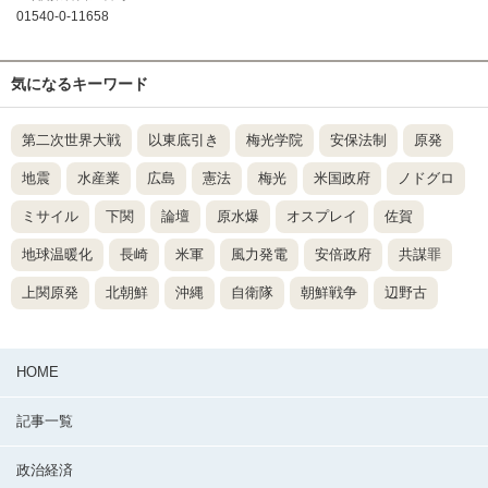
01540-0-11658
気になるキーワード
第二次世界大戦
以東底引き
梅光学院
安保法制
原発
地震
水産業
広島
憲法
梅光
米国政府
ノドグロ
ミサイル
下関
論壇
原水爆
オスプレイ
佐賀
地球温暖化
長崎
米軍
風力発電
安倍政府
共謀罪
上関原発
北朝鮮
沖縄
自衛隊
朝鮮戦争
辺野古
HOME
記事一覧
政治経済