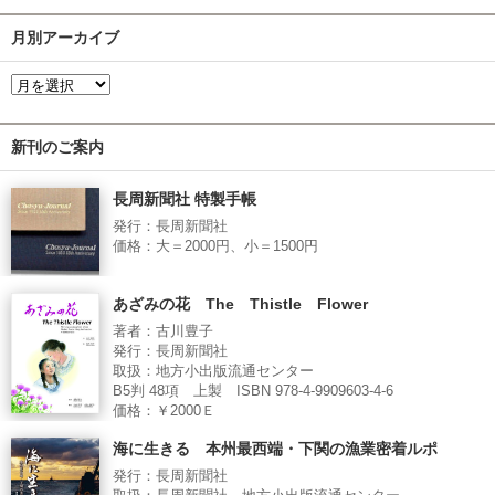
月別アーカイブ
新刊のご案内
長周新聞社 特製手帳
発行：長周新聞社
価格：大＝2000円、小＝1500円
あざみの花 The Thistle Flower
著者：古川豊子
発行：長周新聞社
取扱：地方小出版流通センター
B5判 48項 上製 ISBN 978-4-9909603-4-6
価格：￥2000Ｅ
海に生きる 本州最西端・下関の漁業密着ルポ
発行：長周新聞社