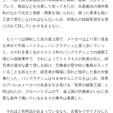
プレス、検品などを分業して担ってきたが、生産拠点の海外移
転のなかで次次と倒産・廃業を強いられた。残った業者も低い
工賃で受注しなければならないため、外国人の技能実習生を受
け入れて回していかざるをえない。
もう一つは移転した先の途上国で、メーカーはより安い賃金
を求めて中国→ベトナム→バングラデシュと渡り歩いていっ
た。その行き着く先が２０１３年のバングラデシュでの縫製工
場ビル崩落事件で、それによって１１３４人の死者が出た。経
営者が違法な建て増しを続け、労働者が壁や柱に亀裂が入って
いることを訴えたが、経営者が職場に戻れと指示した後の大惨
事だった。バングラデシュはＨ＆Ｍやユニクロをはじめ、世界
のアパレルメーカーの生産を引き受ける「世界の縫製工場」と
呼ばれたが、グローバリズムの下、途上国の労働者がいかに劣
悪な条件で働いているかをその事件は暴露した。
それほど衣料品があまっているなら、古着をリサイクルした