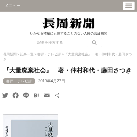
メニュー
いかなる権威にも屈することのない人民の言論機関
長周新聞
>
記事一覧
>
書評・テレビ評
>
『大量廃棄社会』 著・仲村和代・藤田さつ
き
『大量廃棄社会』 著・仲村和代・藤田さつき
2019年4月27日
書評・テレビ評
Twitter
Facebook
Line
Hatena
Email
共
有