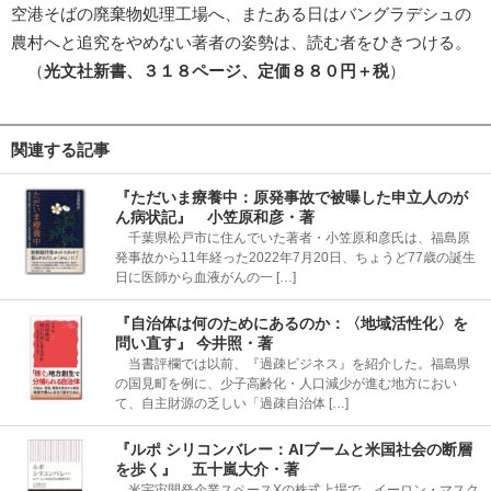
空港そばの廃棄物処理工場へ、またある日はバングラデシュの
農村へと追究をやめない著者の姿勢は、読む者をひきつける。
（
光文社新書、３１８ページ、定価８８０円＋税
）
関連する記事
『ただいま療養中：原発事故で被曝した申立人のが
ん病状記』 小笠原和彦・著
千葉県松戸市に住んでいた著者・小笠原和彦氏は、福島原
発事故から11年経った2022年7月20日、ちょうど77歳の誕生
日に医師から血液がんの一 […]
『自治体は何のためにあるのか：〈地域活性化〉を
問い直す』 今井照・著
当書評欄では以前、『過疎ビジネス』を紹介した。福島県
の国見町を例に、少子高齢化・人口減少が進む地方におい
て、自主財源の乏しい「過疎自治体 […]
『ルポ シリコンバレー：AIブームと米国社会の断層
を歩く』 五十嵐大介・著
米宇宙開発企業スペースXの株式上場で、イーロン・マスク