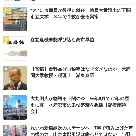
ついに市職員が教授に就任 教員大量流出の下関
市立大学 ３年で半数が去る異常
存立危機事態呼び込む高市早苗
【寄稿】食料品ゼロ税率はなぜダメなのか 元静
岡大学教授・税理士 湖東京至
大丸閉店が物語る下関の今 来年8月で77年の歴
史に幕 水産都市の栄枯盛衰を象徴【記者座談
会】
れいわ新選組次のステージへ 7年で積み上げた草
の根の力 山本太郎引退は終わりではない 与野