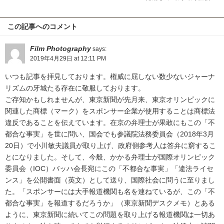
この記事へのコメント
Film Photography
says:
2019年4月29日 at 12:11 PM
いつも記事を拝見しております。権威に屈しない数少ないジャーナ
リズムの牙城たる存在に敬服しております。
ご存知かもしれませんが、東京新聞が先月来、東京オリンピックに
関連した商標（マーク）をスポンサー企業が使用することは商標法
違反であることを伝えています。在京の弁理士が果敢にもこの「不
都合な事実」を世に問い、国会でも参議院法務委員会（2018年3月
20日）で小川敏夫議員が取り上げ、政府側参考人は答弁に窮するこ
とになりました。そして、今般、かかる弁理士が国際オリンピック
委員会（IOC）バッハ会長宛にこの「不都合な事実」「違法ライセ
ンス」を公開書面（英文）として送り、国際社会に問うに至りまし
た。「スポンサーには大手報道機関も名を連ねているが、この「不
都合な事実」を報道するだろうか」（東京新聞デスクメモ）とある
ように、東京新聞に続いてこの問題を取り上げる報道機関は一切あ