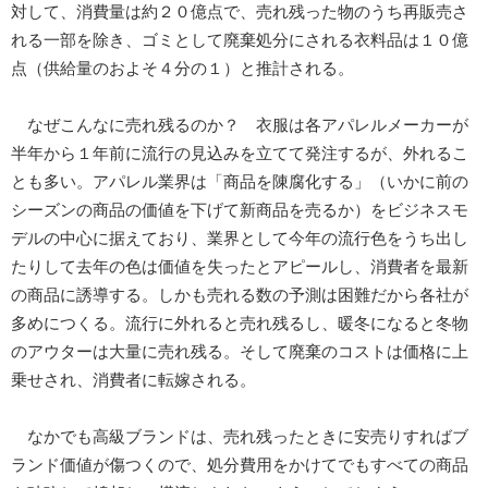
対して、消費量は約２０億点で、売れ残った物のうち再販売さ
れる一部を除き、ゴミとして廃棄処分にされる衣料品は１０億
点（供給量のおよそ４分の１）と推計される。
なぜこんなに売れ残るのか？ 衣服は各アパレルメーカーが
半年から１年前に流行の見込みを立てて発注するが、外れるこ
とも多い。アパレル業界は「商品を陳腐化する」（いかに前の
シーズンの商品の価値を下げて新商品を売るか）をビジネスモ
デルの中心に据えており、業界として今年の流行色をうち出し
たりして去年の色は価値を失ったとアピールし、消費者を最新
の商品に誘導する。しかも売れる数の予測は困難だから各社が
多めにつくる。流行に外れると売れ残るし、暖冬になると冬物
のアウターは大量に売れ残る。そして廃棄のコストは価格に上
乗せされ、消費者に転嫁される。
なかでも高級ブランドは、売れ残ったときに安売りすればブ
ランド価値が傷つくので、処分費用をかけてでもすべての商品