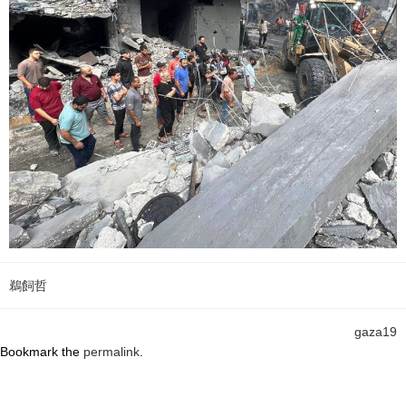
鵜飼哲
gaza19
Bookmark the
permalink
.