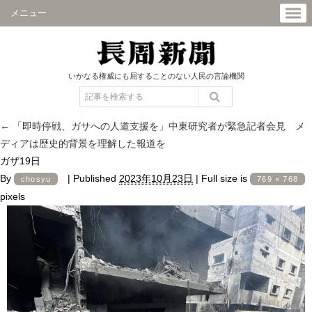
メニュー
いかなる権威にも屈することのない人民の言論機関
←
「即時停戦、ガサへの人道支援を」中東研究者が緊急記者会見 メ
ディアは歴史的背景を理解した報道を
ガザ19日
By
|
Published
2023年10月23日
|
Full size is
chosyu
769 × 768
pixels