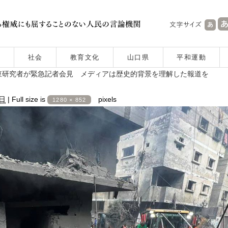
社会
教育文化
山口県
平和運動
東研究者が緊急記者会見 メディアは歴史的背景を理解した報道を
3日
|
Full size is
pixels
1280 × 852