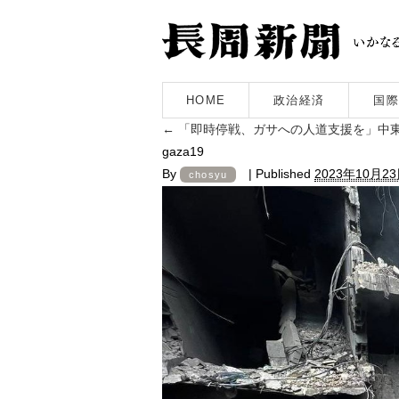
HOME
政治経済
国際
←
「即時停戦、ガサへの人道支援を」中
gaza19
By
|
Published
2023年10月2
chosyu