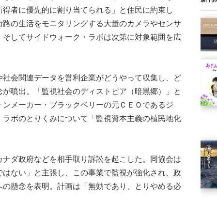
所得者に優先的に割り当てられる」と住民に約束し
街路の生活をモニタリングする大量のカメラやセンサ
。そしてサイドウォーク・ラボは次第に対象範囲を広
社会関連データを営利企業がどうやって収集し、ど
念が噴出。「監視社会のディストピア（暗黒郷）」と
ォンメーカー・ブラックベリーの元ＣＥＯであるジ
・ラボのとりくみについて「監視資本主義の植民地化
ナダ政府などを相手取り訴訟を起こした。同協会は
ではない」と主張し、この事業で監視が強化され、政
への懸念を表明。計画は「無効であり、とりやめる必