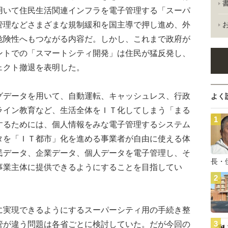
用いて住民生活関連インフラを電子管理する「スーパ
管理などさまざまな規制緩和を国主導で押し進め、外
危険性へもつながる内容だ。しかし、これまで政府が
ントでの「スマートシティ開発」は住民が猛反発し、
ェクト撤退を表明した。
データを用いて、自動運転、キャッシュレス、行政
よく
ライン教育など、生活全体をＩＴ化してしまう「まる
するためには、個人情報をみな電子管理するシステム
タを「ＩＴ都市」化を進める事業者が自由に使える体
民データ、企業データ、個人データを電子管理し、そ
長・
事業主体に提供できるようにすることを目指してい
実現できるようにするスーパーシティ用の手続き整
管が違う問題は各省ごとに検討していた。だが今回の