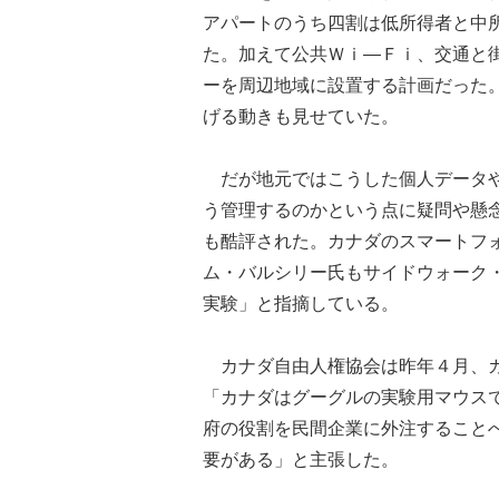
アパートのうち四割は低所得者と中
た。加えて公共Ｗｉ―Ｆｉ、交通と
ーを周辺地域に設置する計画だった
げる動きも見せていた。
だが地元ではこうした個人データや
う管理するのかという点に疑問や懸
も酷評された。カナダのスマートフ
ム・バルシリー氏もサイドウォーク
実験」と指摘している。
カナダ自由人権協会は昨年４月、カ
「カナダはグーグルの実験用マウス
府の役割を民間企業に外注すること
要がある」と主張した。