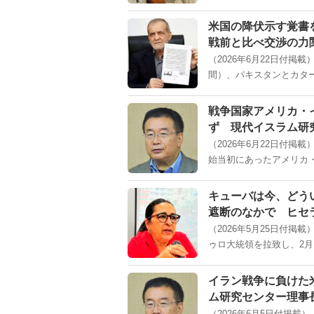
米国の降伏示す覚書
戦前と比べ交渉の力
（2026年6月22日付
間）、パキスタンとカター
戦争国家アメリカ・
ず 現代イスラム研
（2026年6月22日付
始当初にあったアメリカ・ト
キューバは今、どう
遮断のなかで ヒセ
（2026年5月25日付
ゥロ大統領を拉致し、2月
イラン戦争に負けた
ム研究センター理事
（2026年6月5日付掲