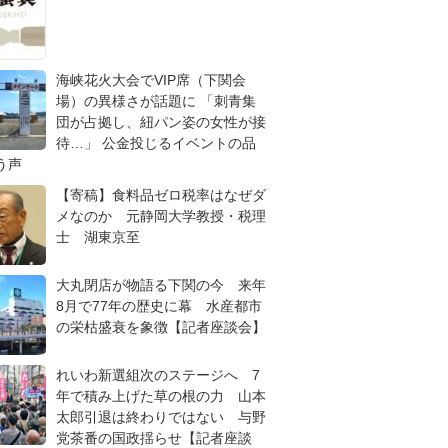
海峡花火大会でVIP席（下関会
場）の異様さが話題に 「刺青集
団が占拠し、紐パン姿の女性が接
待…」 公金投じるイベントの品
う声
【寄稿】食料品ゼロ税率はなぜダ
メなのか 元静岡大学教授・税理
士 湖東京至
大丸閉店が物語る下関の今 来年
8月で77年の歴史に幕 水産都市
の栄枯盛衰を象徴【記者座談会】
れいわ新選組次のステージへ 7
年で積み上げた草の根の力 山本
太郎引退は終わりではない 与野
党茶番の国政揺らせ【記者座談