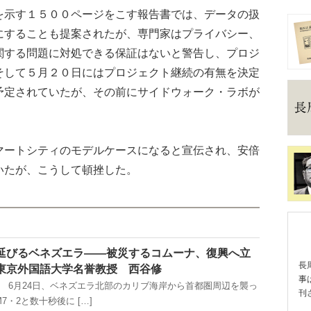
示す１５００ページをこす報告書では、データの扱
にすることも提案されたが、専門家はプライバシー、
関する問題に対処できる保証はないと警告し、プロジ
そして５月２０日にはプロジェクト継続の有無を決定
予定されていたが、その前にサイドウォーク・ラボが
ートシティのモデルケースになると宣伝され、安倍
いたが、こうして頓挫した。
延びるベネズエラ――被災するコムーナ、復興へ立
長
東京外国語大学名誉教授 西谷修
事
載） 6月24日、ベネズエラ北部のカリブ海岸から首都圏周辺を襲っ
刊
・2と数十秒後に […]