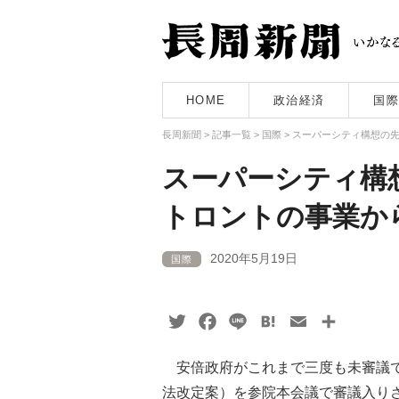
HOME
政治経済
国際
長周新聞
>
記事一覧
>
国際
>
スーパーシティ構想の
スーパーシティ構
トロントの事業か
2020年5月19日
国際
Twitter
Facebook
Line
Hatena
Email
共
有
安倍政府がこれまで三度も未審議で
法改定案）を参院本会議で審議入り