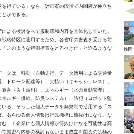
意を得ている」なら、計画案の段階で内閣府が仲立ち
ことができる。
による検討をへて規制緩和内容を具体化していた。
家戦略特区に適用するため、各省庁の審査を受ける前
に「このような特例措置をとるべきだ」と迫るような
性問
ータは、移動（自動走行、データ活用による交通量
送、ドローン配達等）、支払い（キャッシュレス）、
、教育（ＡＩ活用）、エネルギー（水の自動管理）、
エネルギー供給、防災システム）、防犯（ロボット監
ている。そうした個人データを無規制で活用する「ス
ば、あらゆる個人情報は行政機構に筒抜けになり、な
含むＩＴ企業にも個人情報が筒抜けになる可能性は高
いて厳密な内容の検討もないまま成立を図るのは極め