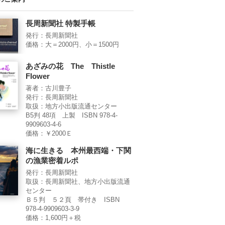
長周新聞社 特製手帳
発行：長周新聞社
価格：大＝2000円、小＝1500円
あざみの花 The Thistle
Flower
著者：古川豊子
発行：長周新聞社
取扱：地方小出版流通センター
B5判 48項 上製 ISBN 978-4-
9909603-4-6
価格：￥2000Ｅ
海に生きる 本州最西端・下関
の漁業密着ルポ
発行：長周新聞社
取扱：長周新聞社、地方小出版流通
センター
Ｂ５判 ５２頁 帯付き ISBN
978-4-9909603-3-9
価格：1,600円＋税