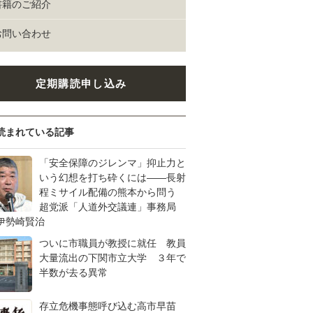
書籍のご紹介
お問い合わせ
定期購読申し込み
読まれている記事
「安全保障のジレンマ」抑止力と
いう幻想を打ち砕くには――長射
程ミサイル配備の熊本から問う
超党派「人道外交議連」事務局
伊勢崎賢治
ついに市職員が教授に就任 教員
大量流出の下関市立大学 ３年で
半数が去る異常
存立危機事態呼び込む高市早苗