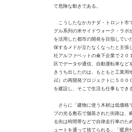
て危険な動きである。
こうしたなかカナダ・トロント市で
グル系列の米サイドウォーク・ラボ
を活用した都市の開発を目指してい
保するメドが立たなくなったと主張
社アルファベットの傘下企業で２０
区でデータや通信、自動運転車など
きうち出したのは、もともと工業用
㌶）の再開発プロジェクトに５００
を建設し、そこで生活も仕事もでき
さらに「建物に使う木材は低価格で
プの光る敷石で舗装された街路は、
る街は時間帯などで自律走行車のた
ュートを通って捨てられる」「暖房