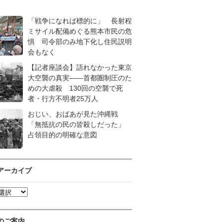
「戦争になれば標的に」 長射程
ミサイル配備めぐる熊本市民の危
惧 司令部のみ地下化し住民説明
会もなく
【記者座談会】語れなかった東京
大空襲の真実――首都圏制圧のた
めの大虐殺 130回の空襲で死
者・行方不明者25万人
おじい、おばあが見た沖縄戦
「無抵抗の民の皆殺しだった」
占領目的の明確な意図
アーカイブ
のご案内