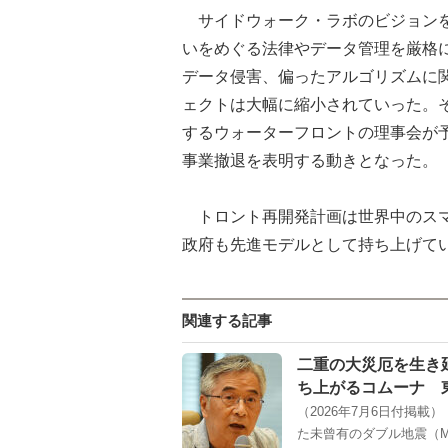
サイドウォーク・ラボのビジョンを
いをめぐる法律やデータ管理を厳格
データ侵害、偏ったアルゴリズムに
ェクトは大幅に縮小されていった。
するウォーターフロントの理事会が
事業撤退を表明する動きとなった。
トロント再開発計画は世界中のスマ
政府も先進モデルとして持ち上げて
関連する記事
二重の大災厄を生き
ち上がるコムーナ 
（2026年7月6日付掲
た未曾有のダブル地震（M7