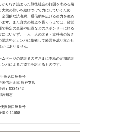
っかり行き詰まった戦後社会の打開を求める幾
万大衆の願いを結びつけて力にしていくため
、全国的な読者網、通信網を広げる努力を強め
います。また真実の報道を貫くうえでは、経営
面で特定の企業や組織などのスポンサーに頼る
けにはいかず、一人一人の読者・支持者の皆さ
の購読料とカンパに依拠して経営を成り立たせ
ほかはありません。
ームページの愛読者の皆さまに本紙の定期購読
カンパによるご協力を訴えるものです。
銀行振込口座番号
中国信用金庫 唐戸支店
通）0334342
都宮知恵
郵便振替口座番号
540-0-11658