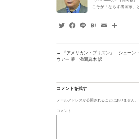
こそが「ならず者国家」と
Twitter
Facebook
Line
Hatena
Email
共
有
←
『アメリカン・プリズン』 シェーン
ウアー 著 満園真木 訳
コメントを残す
メールアドレスが公開されることはありません。
コメント