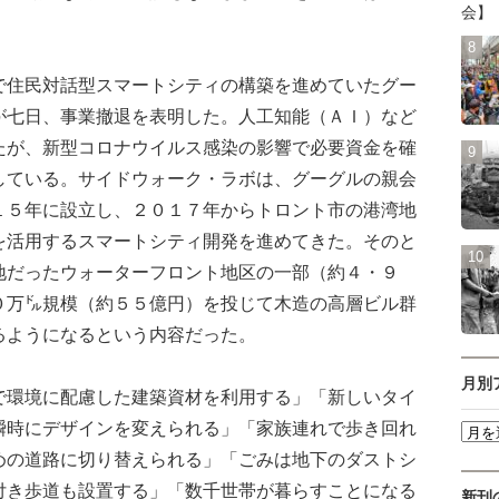
会】
住民対話型スマートシティの構築を進めていたグー
が七日、事業撤退を表明した。人工知能（ＡＩ）など
たが、新型コロナウイルス感染の影響で必要資金を確
している。サイドウォーク・ラボは、グーグルの親会
１５年に設立し、２０１７年からトロント市の港湾地
を活用するスマートシティ開発を進めてきた。そのと
地だったウォーターフロント地区の一部（約４・９
０万㌦規模（約５５億円）を投じて木造の高層ビル群
るようになるという内容だった。
月別
環境に配慮した建築資材を利用する」「新しいタイ
瞬時にデザインを変えられる」「家族連れで歩き回れ
めの道路に切り替えられる」「ごみは地下のダストシ
付き歩道も設置する」「数千世帯が暮らすことになる
新刊