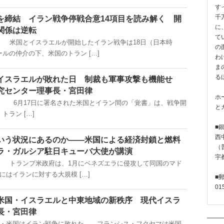
す
千
を締結 イラン戦争停戦合意14項目を読み解く 開
に
関係は逆転
て
掲載） 米国とイスラエルが開始したイラン戦争は18日（日本時
の
ルの仲介の下、米国のトラン […]
わ
ま
る
イスラエルが敗れた日 制裁も軍事攻撃も機能せ
究センター理事長・宮田律
ホ
掲載） 6月17日に署名された米国とイラン間の「覚書」は、戦争開
と
ラン […]
■
西
いう状況にあるのか――米国による経済封鎖と燃料
（普
ラ・ガルシア駐日キューバ大使が講演
宇
掲載） トランプ米政府は、1月にベネズエラに侵攻して同国のマド
にはイランに対する大規模 […]
■
01
米国・イスラエルと中東地域の新秩序 現代イスラ
長・宮田律
載） ・米国はイラン戦争に敗れた――フランシス・フクヤマは米国