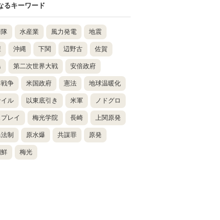
なるキーワード
衛隊
水産業
風力発電
地震
壇
沖縄
下関
辺野古
佐賀
島
第二次世界大戦
安倍政府
鮮戦争
米国政府
憲法
地球温暖化
サイル
以東底引き
米軍
ノドグロ
スプレイ
梅光学院
長崎
上関原発
保法制
原水爆
共謀罪
原発
朝鮮
梅光