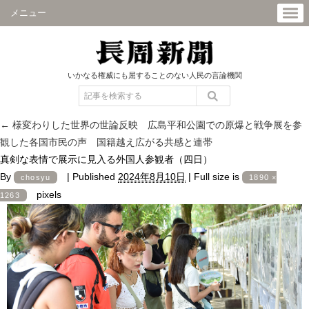
メニュー
いかなる権威にも屈することのない人民の言論機関
←
様変わりした世界の世論反映 広島平和公園での原爆と戦争展を参
観した各国市民の声 国籍越え広がる共感と連帯
真剣な表情で展示に見入る外国人参観者（四日）
By
|
Published
2024年8月10日
|
Full size is
chosyu
1890 ×
pixels
1263