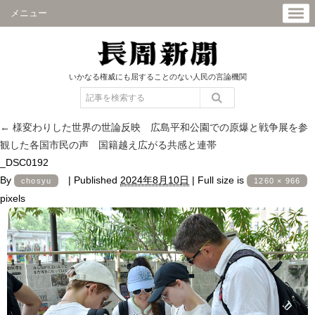
メニュー
いかなる権威にも屈することのない人民の言論機関
←
様変わりした世界の世論反映 広島平和公園での原爆と戦争展を参
観した各国市民の声 国籍越え広がる共感と連帯
_DSC0192
By
|
Published
2024年8月10日
|
Full size is
chosyu
1260 × 966
pixels