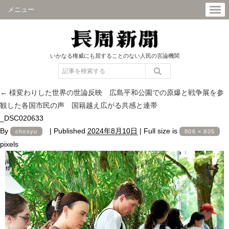
メニュー
いかなる権威にも屈することのない人民の言論機関
←
様変わりした世界の世論反映 広島平和公園での原爆と戦争展を参
観した各国市民の声 国籍越え広がる共感と連帯
_DSC020633
By
|
Published
2024年8月10日
|
Full size is
chosyu
806 × 805
pixels