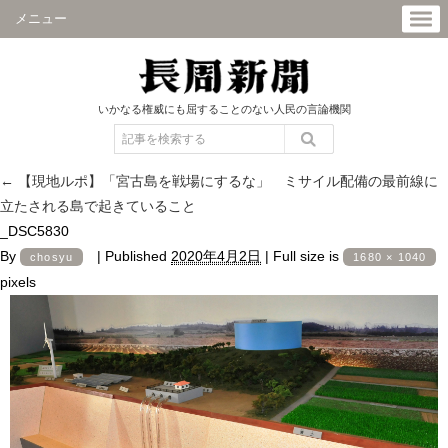
メニュー
いかなる権威にも屈することのない人民の言論機関
←
【現地ルポ】「宮古島を戦場にするな」 ミサイル配備の最前線に
立たされる島で起きていること
_DSC5830
By
|
Published
2020年4月2日
|
Full size is
chosyu
1680 × 1040
pixels