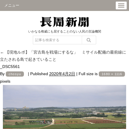
メニュー
いかなる権威にも屈することのない人民の言論機関
←
【現地ルポ】「宮古島を戦場にするな」 ミサイル配備の最前線に
立たされる島で起きていること
_DSC5561
By
|
Published
2020年4月2日
|
Full size is
chosyu
1680 × 1116
pixels