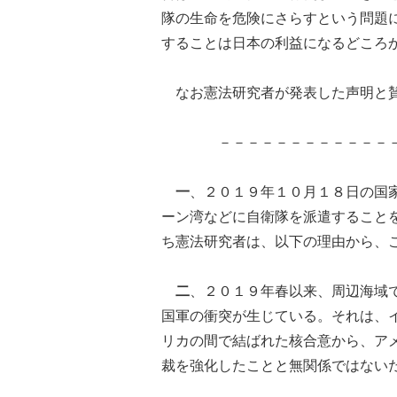
隊の生命を危険にさらすという問題
することは日本の利益になるどころ
なお憲法研究者が発表した声明と賛
－－－－－－－－－－－－
一
、２０１９年１０月１８日の国
ーン湾などに自衛隊を派遣すること
ち憲法研究者は、以下の理由から、
二
、２０１９年春以来、周辺海域
国軍の衝突が生じている。それは、
リカの間で結ばれた核合意から、ア
裁を強化したことと無関係ではない