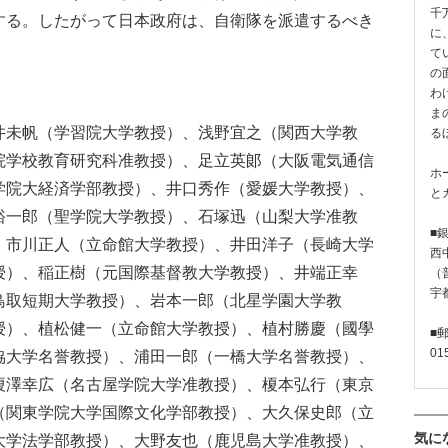
千
する。したがって日本政府は、自衛隊を派遣するべき
に
て
の
わ
ま
未帆（学習院大学教授）、浅野宜之（関西大学教
る
院学校教育研究科准教授）、足立英郞（大阪電気通信
ホ
学院大経済学部教授）、井口秀作（愛媛大学教授）、
と
裕一郎（聖学院大学教授）、石塚迅（山梨大学准教
■
、市川正人（立命館大学教授）、井田洋子（長崎大学
西
授）、稲正樹（元国際基督教大学教授）、井端正幸
（普
宇
鳥取短期大学教授）、岩本一郎（北星学園大学教
授）、植松健一（立命館大学教授）、植村勝慶（國學
■
01
協大学名誉教授）、浦田一郎（一橋大学名誉教授）、
榎澤幸広（名古屋学院大学准教授）、榎本弘行（東京
（関東学院大学国際文化学部教授）、大久保史郎（立
気に
大学法学部教授）、大野友也（鹿児島大学准教授）、