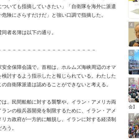
についても指摘していきたい」「自衛隊を海外に派遣
か危険にさらすだけだ」と強い口調で指摘した。
同者名簿は以下の通り。
－－－－－－－－－－－－－－－－－－－－
家安全保障会議で、首相は、ホルムズ海峡周辺のオマ
を検討するよう指示したと報じられている。わたした
この自衛隊派遣は認めることができないと考える。
では、民間船舶に対する襲撃や、イラン・アメリカ両
会】
イランの核兵器開発を制限するために、イラン・アメ
メリカ政府が一方的に離脱し、イランに対する経済制
だろう。