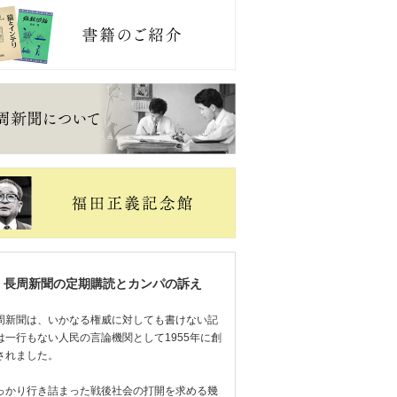
長周新聞の定期購読とカンパの訴え
周新聞は、いかなる権威に対しても書けない記
は一行もない人民の言論機関として1955年に創
されました。
っかり行き詰まった戦後社会の打開を求める幾