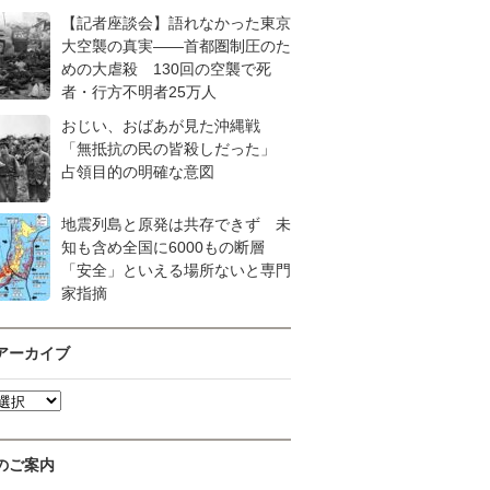
【記者座談会】語れなかった東京
大空襲の真実――首都圏制圧のた
めの大虐殺 130回の空襲で死
者・行方不明者25万人
おじい、おばあが見た沖縄戦
「無抵抗の民の皆殺しだった」
占領目的の明確な意図
地震列島と原発は共存できず 未
知も含め全国に6000もの断層
「安全」といえる場所ないと専門
家指摘
アーカイブ
のご案内