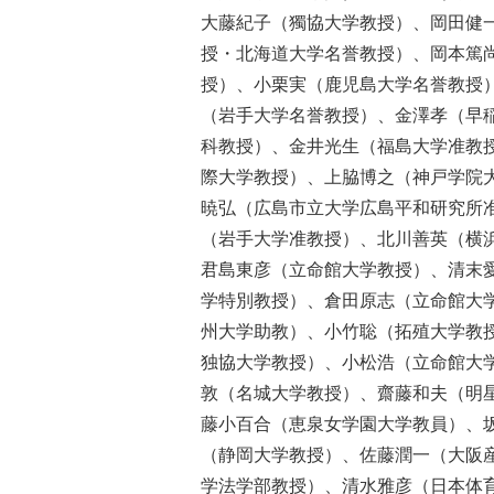
大藤紀子（獨協大学教授）、岡田健
授・北海道大学名誉教授）、岡本篤
授）、小栗実（鹿児島大学名誉教授
（岩手大学名誉教授）、金澤孝（早
科教授）、金井光生（福島大学准教
際大学教授）、上脇博之（神戸学院
暁弘（広島市立大学広島平和研究所
（岩手大学准教授）、北川善英（横
君島東彦（立命館大学教授）、清末
学特別教授）、倉田原志（立命館大
州大学助教）、小竹聡（拓殖大学教
独協大学教授）、小松浩（立命館大
敦（名城大学教授）、齋藤和夫（明
藤小百合（恵泉女学園大学教員）、
（静岡大学教授）、佐藤潤一（大阪
学法学部教授）、清水雅彦（日本体