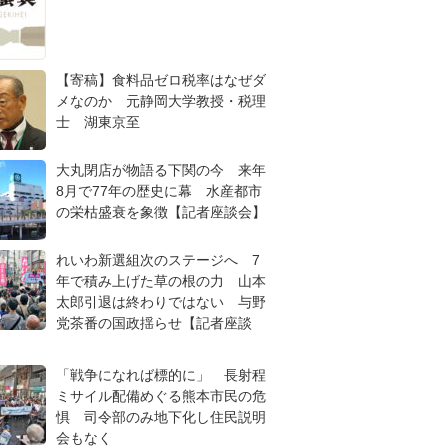
【寄稿】食料品ゼロ税率はなぜダ
メなのか 元静岡大学教授・税理
士 湖東京至
大丸閉店が物語る下関の今 来年
8月で77年の歴史に幕 水産都市
の栄枯盛衰を象徴【記者座談会】
れいわ新選組次のステージへ 7
年で積み上げた草の根の力 山本
太郎引退は終わりではない 与野
党茶番の国政揺らせ【記者座談
「戦争になれば標的に」 長射程
ミサイル配備めぐる熊本市民の危
惧 司令部のみ地下化し住民説明
会もなく