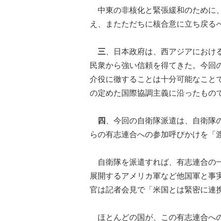
中東の非核化と緊張緩和のために、
え、またただちに核合意に立ち戻る
三
、日本政府は、西アジアにおけ
民衆から強い信頼を得てきた。今回
介役に徹することは十分可能なこと
の定めた国際協調主義に沿ったもの
四
、今回の自衛隊派遣は、自衛隊
らの有志連合への参加呼びかけを「
自衛隊を派遣すれば、有志連合の一
展開するアメリカ軍など他国軍と事
官は記者会見で「米国とは緊密に連
ほとんどの国が、この有志連合への