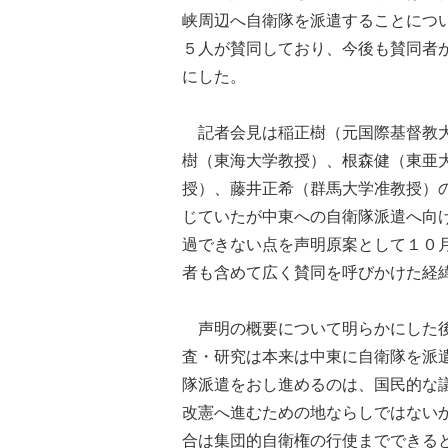
峡周辺へ自衛隊を派遣することにつ
５人が賛同しており、今後も賛同者
にした。
記者会見は稲正樹（元国際基督教大
樹（東海大学教授）、根森健（東亜
授）、藤井正希（群馬大学准教授）
じていたが中東への自衛隊派遣へ向
過できない点を声明原案として１０
者も含めて広く賛同を呼びかけた経
声明の概要について明らかにした後
査・研究は本来は中東に自衛隊を派
隊派遣をおし進めるのは、国民的な
改憲へ進むための地ならしではない
合は集団的自衛権の行使までできる