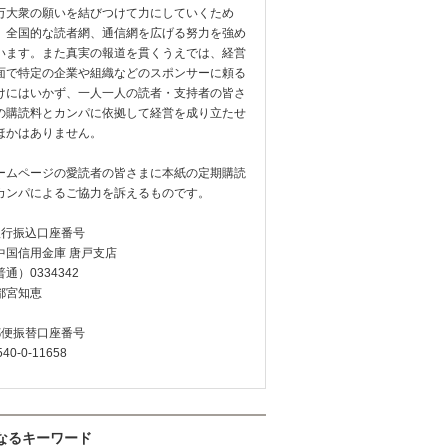
万大衆の願いを結びつけて力にしていくため
、全国的な読者網、通信網を広げる努力を強め
います。また真実の報道を貫くうえでは、経営
面で特定の企業や組織などのスポンサーに頼る
けにはいかず、一人一人の読者・支持者の皆さ
の購読料とカンパに依拠して経営を成り立たせ
ほかはありません。
ームページの愛読者の皆さまに本紙の定期購読
カンパによるご協力を訴えるものです。
銀行振込口座番号
中国信用金庫 唐戸支店
通）0334342
都宮知恵
郵便振替口座番号
540-0-11658
なるキーワード