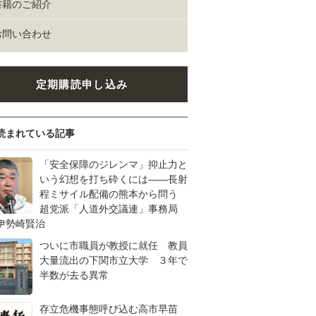
書籍のご紹介
お問い合わせ
定期購読申し込み
読まれている記事
「安全保障のジレンマ」抑止力と
いう幻想を打ち砕くには――長射
程ミサイル配備の熊本から問う
超党派「人道外交議連」事務局
伊勢崎賢治
ついに市職員が教授に就任 教員
大量流出の下関市立大学 ３年で
半数が去る異常
存立危機事態呼び込む高市早苗