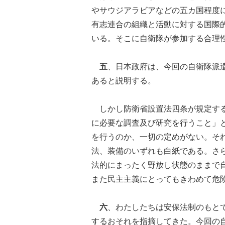
やサウジアラビアなどの五カ国程度
有志連合の組織と活動に対する国際
いる。そこに自衛隊が参加する合理
五
、日本政府は、今回の自衛隊派
あると説明する。
しかし防衛省設置法四条が規定する
に必要な調査及び研究を行うこと」
を行うのか、一切の定めがない。そ
法、装備のいずれも白紙である。さ
法的にまったく野放し状態のままで
また民主主義にとってもきわめて危
六
、わたしたちは安保法制のもと
するおそれを指摘してきた。今回の