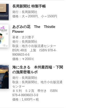
長周新聞社 特製手帳
発行：長周新聞社
価格：大＝2000円、小＝1500円
あざみの花 The Thistle
Flower
著者：古川豊子
発行：長周新聞社
取扱：地方小出版流通センター
B5判 48項 上製 ISBN 978-4-
9909603-4-6
価格：￥2000Ｅ
海に生きる 本州最西端・下関
の漁業密着ルポ
発行：長周新聞社
取扱：長周新聞社、地方小出版流通
センター
Ｂ５判 ５２頁 帯付き ISBN
978-4-9909603-3-9
価格：1,600円＋税