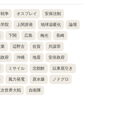
鮮戦争
オスプレイ
安保法制
光学院
上関原発
地球温暖化
論壇
法
下関
広島
梅光
長崎
産業
辺野古
佐賀
共謀罪
国政府
沖縄
地震
安倍政府
軍
ミサイル
北朝鮮
以東底引き
発
風力発電
原水爆
ノドグロ
二次世界大戦
自衛隊