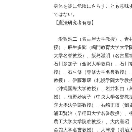
身体を徒に危険にさらすことも意味
ではない。
【憲法研究者有志】
愛敬浩二（名古屋大学教授）、青井
授）、麻生多聞（鳴門教育大学大学
大学名誉教授）、飯島滋明（名古屋
石川多加子（金沢大学教員）、石川
授）、石村修（専修大学名誉教授）
教授）、伊藤雅康（札幌学院大学教
（沖縄国際大学教授）、岩井和由（
授）、植野妙実子（中央大学名誉教
院大學法学部教授）、右崎正博（獨
浦田賢治（早稲田大学名誉教授）、
農工大学大学院准教授）、大内憲昭
命館大学名誉教授）、大津浩（明治