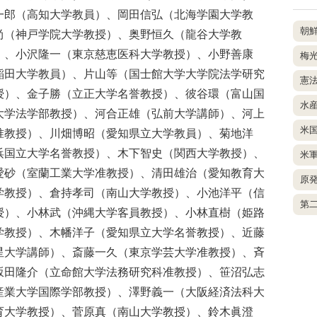
一郎（高知大学教員）、岡田信弘（北海学園大学教
朝
尚（神戸学院大学教授）、奥野恒久（龍谷大学教
）、小沢隆一（東京慈恵医科大学教授）、小野善康
梅
稲田大学教員）、片山等（国士館大学大学院法学研究
憲
授）、金子勝（立正大学名誉教授）、彼谷環（富山国
水
大学法学部教授）、河合正雄（弘前大学講師）、河上
米
准教授）、川畑博昭（愛知県立大学教員）、菊地洋
浜国立大学名誉教授）、木下智史（関西大学教授）、
米
愛砂（室蘭工業大学准教授）、清田雄治（愛知教育大
原
学教授）、倉持孝司（南山大学教授）、小池洋平（信
第
授）、小林武（沖縄大学客員教授）、小林直樹（姫路
学教授）、木幡洋子（愛知県立大学名誉教授）、近藤
星大学講師）、斎藤一久（東京学芸大学准教授）、斉
坂田隆介（立命館大学法務研究科准教授）、笹沼弘志
産業大学国際学部教授）、澤野義一（大阪経済法科大
育大学教授）、菅原真（南山大学教授）、鈴木眞澄