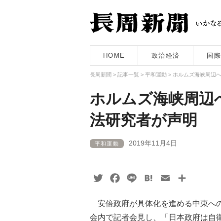
HOME
政治経済
国際
長周新聞
>
記事一覧
>
平和運動
>
ホルムズ海峡周辺
ホルムズ海峡周辺
法研究者が声明
2019年11月4日
平和運動
Twitter
Facebook
Line
Hatena
Email
共
有
安倍政府が具体化を進める中東への
会内で記者会見し、「日本政府は自