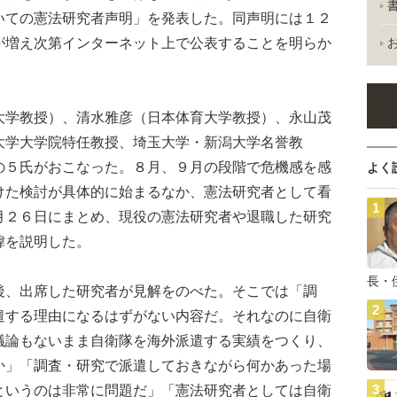
いての憲法研究者声明」を発表した。同声明には１２
が増え次第インターネット上で公表することを明らか
学教授）、清水雅彦（日本体育大学教授）、永山茂
大学大学院特任教授、埼玉大学・新潟大学名誉教
の５氏がおこなった。８月、９月の段階で危機感を感
よく
けた検討が具体的に始まるなか、憲法研究者として看
月２６日にまとめ、現役の憲法研究者や退職した研究
緯を説明した。
長・
、出席した研究者が見解をのべた。そこでは「調
遣する理由になるはずがない内容だ。それなのに自衛
議論もないまま自衛隊を海外派遣する実績をつくり、
か」「調査・研究で派遣しておきながら何かあった場
というのは非常に問題だ」「憲法研究者としては自衛