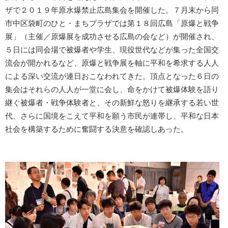
ザで２０１９年原水爆禁止広島集会を開催した。７月末から同
市中区袋町のひと・まちプラザでは第１８回広島「原爆と戦争
展」（主催／原爆展を成功させる広島の会など）が開催され、
５日には同会場で被爆者や学生、現役世代などが集った全国交
流会が開かれるなど、原爆と戦争展を軸に平和を希求する人人
による深い交流が連日おこなわれてきた。頂点となった６日の
集会はそれらの人人が一堂に会し、命をかけて被爆体験を語り
継ぐ被爆者・戦争体験者と、その新鮮な怒りを継承する若い世
代、さらに国境をこえて平和を願う市民が連帯し、平和な日本
社会を構築するために奮闘する決意を確認しあった。