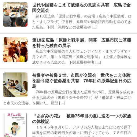
世代や国籍をこえて被爆地の意志を共有 広島で全
国交流会
第18回広島「原爆と戦争展」の会場（広島市中区袋町、ひ
と・まちプラザ）で５日、原爆展や体験証言活動を進めてき
た広島、下関、沖縄などの被爆者や […]
第18回広島「原爆と戦争展」開幕 広島市民に基盤
を持った独自の展示
広島市中区袋町の合人社ウェンディひと・まちプラザで７
月２８日、第１８回広島「原爆と戦争展」（主催／原爆展を
成功させる広島の会、下関原爆被害者 […]
被爆者や被爆２世、市民が交流会 世代をこえ体験
を語り継ぐ使命感を共有 76年目の原爆記念日の広
島
76年目の原爆記念日を迎えた広島市で6日、原爆展を成功さ
せる広島の会（末政サダ子会長代行）が「被爆者・被爆二世
と市民の交流会」を開いた。新型 […]
『あざみの花』 被爆75年目の夏に送る一つの家族
の体験記
１９４５年８月６日、アメリカが人類史上ではじめて原子
爆弾を広島の老若男女の頭上に投げつけてから、７５年目の