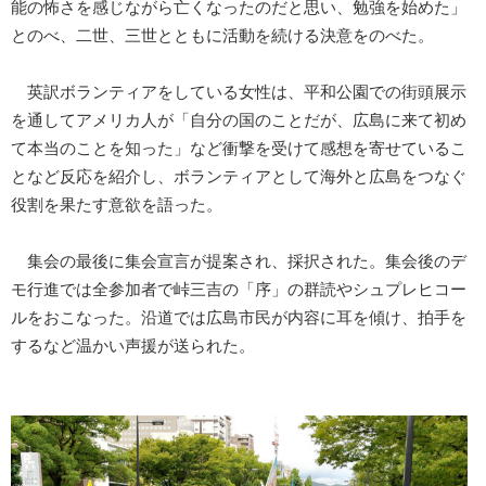
能の怖さを感じながら亡くなったのだと思い、勉強を始めた」
とのべ、二世、三世とともに活動を続ける決意をのべた。
英訳ボランティアをしている女性は、平和公園での街頭展示
を通してアメリカ人が「自分の国のことだが、広島に来て初め
て本当のことを知った」など衝撃を受けて感想を寄せているこ
となど反応を紹介し、ボランティアとして海外と広島をつなぐ
役割を果たす意欲を語った。
集会の最後に集会宣言が提案され、採択された。集会後のデ
モ行進では全参加者で峠三吉の「序」の群読やシュプレヒコー
ルをおこなった。沿道では広島市民が内容に耳を傾け、拍手を
するなど温かい声援が送られた。