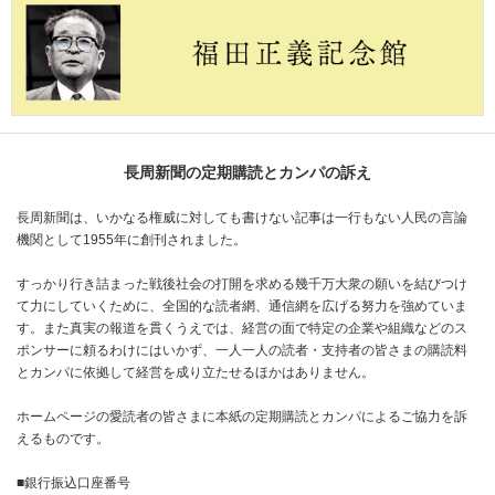
長周新聞の定期購読とカンパの訴え
長周新聞は、いかなる権威に対しても書けない記事は一行もない人民の言論
機関として1955年に創刊されました。
すっかり行き詰まった戦後社会の打開を求める幾千万大衆の願いを結びつけ
て力にしていくために、全国的な読者網、通信網を広げる努力を強めていま
す。また真実の報道を貫くうえでは、経営の面で特定の企業や組織などのス
ポンサーに頼るわけにはいかず、一人一人の読者・支持者の皆さまの購読料
とカンパに依拠して経営を成り立たせるほかはありません。
ホームページの愛読者の皆さまに本紙の定期購読とカンパによるご協力を訴
えるものです。
■銀行振込口座番号