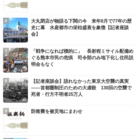
大丸閉店が物語る下関の今 来年8月で77年の歴
史に幕 水産都市の栄枯盛衰を象徴【記者座談
会】
「戦争になれば標的に」 長射程ミサイル配備め
ぐる熊本市民の危惧 司令部のみ地下化し住民説
明会もなく
【記者座談会】語れなかった東京大空襲の真実
――首都圏制圧のための大虐殺 130回の空襲で
死者・行方不明者25万人
防衛費を被災地にまわせ