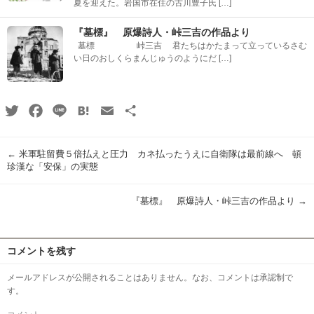
夏を迎えた。岩国市在住の古川豊子氏 […]
『墓標』 原爆詩人・峠三吉の作品より
墓標 峠三吉 君たちはかたまって立っているさむ
い日のおしくらまんじゅうのようにだ […]
Twitter
Facebook
Line
Hatena
Email
共
有
←
米軍駐留費５倍払えと圧力 カネ払ったうえに自衛隊は最前線へ 頓
珍漢な「安保」の実態
『墓標』 原爆詩人・峠三吉の作品より
→
コメントを残す
メールアドレスが公開されることはありません。なお、コメントは承認制で
す。