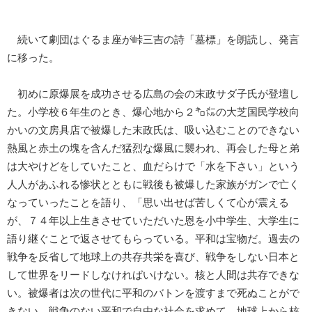
続いて劇団はぐるま座が峠三吉の詩「墓標」を朗読し、発言
に移った。
初めに原爆展を成功させる広島の会の末政サダ子氏が登壇し
た。小学校６年生のとき、爆心地から２㌔㍍の大芝国民学校向
かいの文房具店で被爆した末政氏は、吸い込むことのできない
熱風と赤土の塊を含んだ猛烈な爆風に襲われ、再会した母と弟
は大やけどをしていたこと、血だらけで「水を下さい」という
人人があふれる惨状とともに戦後も被爆した家族がガンで亡く
なっていったことを語り、「思い出せば苦しくて心が震える
が、７４年以上生きさせていただいた恩を小中学生、大学生に
語り継ぐことで返させてもらっている。平和は宝物だ。過去の
戦争を反省して地球上の共存共栄を喜び、戦争をしない日本と
して世界をリードしなければいけない。核と人間は共存できな
い。被爆者は次の世代に平和のバトンを渡すまで死ぬことがで
きない。戦争のない平和で自由な社会を求めて、地球上から核