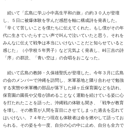
続いて「広島に学ぶ小中高生平和の旅」の約３０人が登壇
し、５日に被爆体験を学んだ感想を軸に構成詩を発表した。
「辛くて苦しいことを僕たちに伝えてくれた。もし僕がその年
代に生きていたらすごい声で叫んで泣いていたと思う。それを
みんなに伝えて戦争は本当にいけないことだと知らせていると
感じた」（小学校５年男子）など元気よく発表し、峠三吉の詩
「序」の群読、「青い空は」の合唱をおこなった。
続いて広島の教師・久保雄聖氏が登壇した。今年３月に広島
の会のメンバーで沖縄を訪問し、米軍基地と隣り合わせで勉強
する実態や米軍機の部品が落下した緑ヶ丘保育園などを訪れ、
保育園の園長や父母が諦めることなく運動を続けている姿に心
を打たれたことを語った。沖縄戦の体験も聞き、「戦争が教育
を壊し、その教育が人間を盲目にさせてしまった過去を忘れて
はいけない。７４年たつ現在も体験者は命を燃やして語ってお
られる。その姿を今一度、自分の心の中に止め、自分も全力で