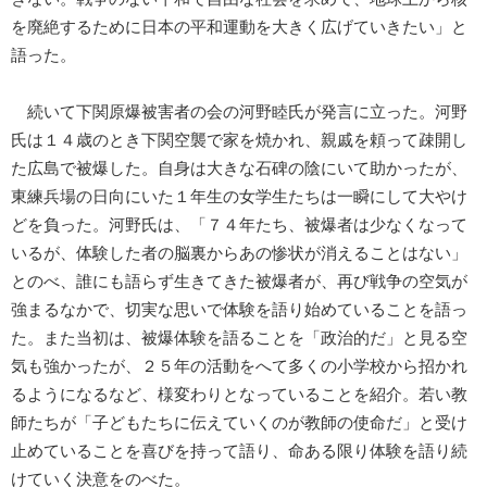
を廃絶するために日本の平和運動を大きく広げていきたい」と
語った。
続いて下関原爆被害者の会の河野睦氏が発言に立った。河野
氏は１４歳のとき下関空襲で家を焼かれ、親戚を頼って疎開し
た広島で被爆した。自身は大きな石碑の陰にいて助かったが、
東練兵場の日向にいた１年生の女学生たちは一瞬にして大やけ
どを負った。河野氏は、「７４年たち、被爆者は少なくなって
いるが、体験した者の脳裏からあの惨状が消えることはない」
とのべ、誰にも語らず生きてきた被爆者が、再び戦争の空気が
強まるなかで、切実な思いで体験を語り始めていることを語っ
た。また当初は、被爆体験を語ることを「政治的だ」と見る空
気も強かったが、２５年の活動をへて多くの小学校から招かれ
るようになるなど、様変わりとなっていることを紹介。若い教
師たちが「子どもたちに伝えていくのが教師の使命だ」と受け
止めていることを喜びを持って語り、命ある限り体験を語り続
けていく決意をのべた。