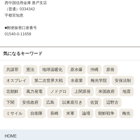
西中国信用金庫 唐戸支店
（普通）0334342
宇都宮知恵
■郵便振替口座番号
01540-0-11658
気になるキーワード
共謀罪
憲法
地球温暖化
原水爆
沖縄
原発
オスプレイ
第二次世界大戦
水産業
梅光学院
安保法制
北朝鮮
風力発電
ノドグロ
上関原発
米国政府
地震
下関
安倍政府
広島
以東底引き
佐賀
辺野古
ミサイル
自衛隊
長崎
米軍
論壇
朝鮮戦争
梅光
HOME