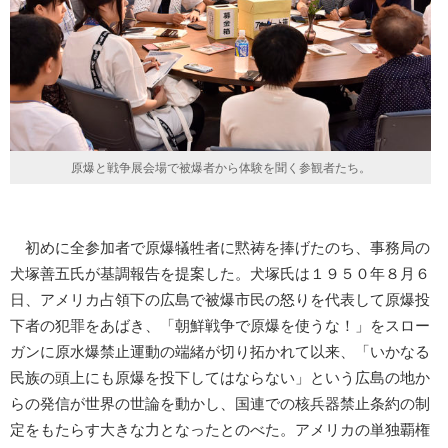
原爆と戦争展会場で被爆者から体験を聞く参観者たち。
初めに全参加者で原爆犠牲者に黙祷を捧げたのち、事務局の
犬塚善五氏が基調報告を提案した。犬塚氏は１９５０年８月６
日、アメリカ占領下の広島で被爆市民の怒りを代表して原爆投
下者の犯罪をあばき、「朝鮮戦争で原爆を使うな！」をスロー
ガンに原水爆禁止運動の端緒が切り拓かれて以来、「いかなる
民族の頭上にも原爆を投下してはならない」という広島の地か
らの発信が世界の世論を動かし、国連での核兵器禁止条約の制
定をもたらす大きな力となったとのべた。アメリカの単独覇権