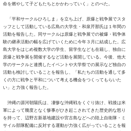
命を燃やして子どもたちとかかわっていく」とのべた。
「平和サークルひろしま」を立ち上げ、原爆と戦争展でスタ
ッフとして活動している広島の大学生・和泉芹那氏は１年間の
活動を報告した。同サークルは原爆と戦争展での被爆・戦争体
験の継承活動の幅を広げていくために今年３月に結成した。広
島大学をはじめ複数大学の学生、留学生なども在籍し、独自に
原爆と戦争展を開催するなど活動を展開している。今後、他大
学のサークルと連携したイベントや大学祭での展示など独自の
活動も検討していることを報告し、「私たちの活動を通して多
くの方に戦争と平和について考える機会をつくってもらいた
い」と力強く報告した。
沖縄の源河朝陽氏は、凄惨な沖縄戦をくぐり抜け、戦後は米
軍によって幾度となく惨事がひき起こされてきた歴史的な怒り
を持って、辺野古新基地建設や宮古島などへの陸上自衛隊・ミ
サイル部隊配備に反対する運動が力強く広がっていることを報