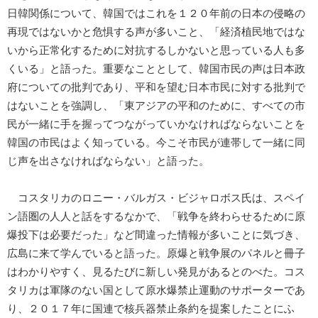
日韓関係について、韓国ではこれを１２０年前の日本の侵略の
再現ではないかと危惧する声が多いこと、「経済植民地ではな
いから正常化するために対抗するしかないと思っている人も多
くいる」と語った。重要なこととして、韓国市民の声は日本政
府についての批判であり、平和を望む日本市民に対する批判で
はないことを強調し、「東アジアの平和のために、すべての市
民が一緒に手を握ってつながっていかなければならないことを
韓国の市民はよく知っている。今こそ市民が連帯して一緒に同
じ声を出さなければならない」と語った。
コスタリカのロニー・バルガス・ビジャロボス氏は、スペイ
ン語圏の人人と話をするなかで、「戦争を終わらせるために原
爆投下は必要だった」など間違った情報が多いことに気づき、
広島に来て学んでいると語った。原爆と戦争展のパネルと冊子
はわかりやすく、見るたびに新しい発見があるとのべた。コス
タリカは軍隊のない国として原水爆禁止運動のサポーターであ
り、２０１７年に国連で核兵器禁止条約を提案したことにふ