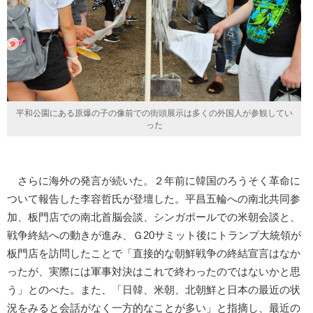
平和公園にある原爆の子の像前での街頭展示は多くの外国人が参観してい
った
さらに海外の発言が続いた。２年前に韓国のろうそく革命に
ついて報告した李容哲氏が登壇した。平昌五輪への南北共同参
加、板門店での南北首脳会談、シンガポールでの米朝会談と、
戦争終結への動きが進み、Ｇ20サミット後にトランプ大統領が
板門店を訪問したことで「直接的な朝鮮戦争の終結宣言はなか
ったが、実際には軍事対決はこれで終わったのではないかと思
う」とのべた。また、「日韓、米朝、北朝鮮と日本の最近の状
況をみると会話がなく一方的なことが多い」と指摘し、最近の