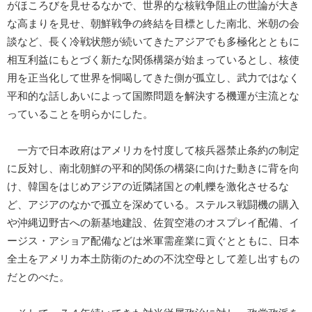
がほころびを見せるなかで、世界的な核戦争阻止の世論が大き
な高まりを見せ、朝鮮戦争の終結を目標とした南北、米朝の会
談など、長く冷戦状態が続いてきたアジアでも多極化とともに
相互利益にもとづく新たな関係構築が始まっているとし、核使
用を正当化して世界を恫喝してきた側が孤立し、武力ではなく
平和的な話しあいによって国際問題を解決する機運が主流とな
っていることを明らかにした。
一方で日本政府はアメリカを忖度して核兵器禁止条約の制定
に反対し、南北朝鮮の平和的関係の構築に向けた動きに背を向
け、韓国をはじめアジアの近隣諸国との軋轢を激化させるな
ど、アジアのなかで孤立を深めている。ステルス戦闘機の購入
や沖縄辺野古への新基地建設、佐賀空港のオスプレイ配備、イ
ージス・アショア配備などは米軍需産業に貢ぐとともに、日本
全土をアメリカ本土防衛のための不沈空母として差し出すもの
だとのべた。