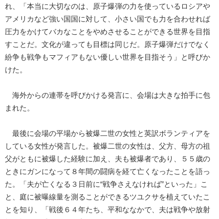
れ、「本当に大切なのは、原子爆弾の力を使っているロシアや
アメリカなど強い国国に対して、小さい国でも力を合わせれば
圧力をかけてバカなことをやめさせることができる世界を目指
すことだ。文化が違っても目標は同じだ。原子爆弾だけでなく
紛争も戦争もマフィアもない優しい世界を目指そう」と呼びか
けた。
海外からの連帯を呼びかける発言に、会場は大きな拍手に包
まれた。
最後に会場の平場から被爆二世の女性と英訳ボランティアを
している女性が発言した。被爆二世の女性は、父方、母方の祖
父がともに被爆した経験に加え、夫も被爆者であり、５５歳の
ときにガンになって８年間の闘病を経て亡くなったことを語っ
た。「夫が亡くなる３日前に“戦争さえなければ”といった」こ
と、庭に被曝線量を測ることができるツユクサを植えていたこ
とを知り、「戦後６４年たち、平和ななかで、夫は戦争や放射