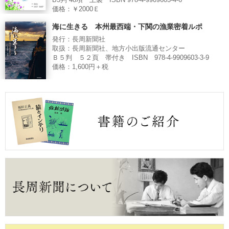
B5判 48項 上製 ISBN 978-4-9909603-4-6
価格：￥2000Ｅ
海に生きる 本州最西端・下関の漁業密着ルポ
発行：長周新聞社
取扱：長周新聞社、地方小出版流通センター
Ｂ５判 ５２頁 帯付き ISBN 978-4-9909603-3-9
価格：1,600円＋税