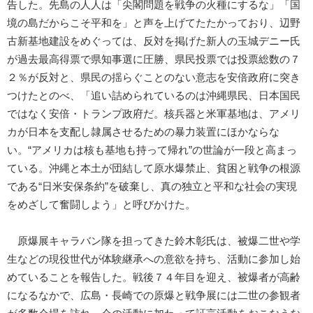
告した。先島の人人は「尖閣問題を戦争の火種にするな」「国
境の島だからこそ平和を」と声を上げてたたかっており、辺野
古新基地建設をめぐっては、反対を掲げた新人の玉城デニー氏
が過去最高得票で県知事選に圧勝、県民投票では投票総数の７
２％が反対と、県民の揺らぐことのない意志を安倍政府に突き
つけたとのべ、「追い詰められているのは沖縄県民、日本国民
ではなく安倍・トランプ政府だ。核兵器と米軍基地は、アメリ
カが日本を支配し隷属させるための暴力装置にほかならな
い。“アメリカは核も基地も持って帰れ”の世論が一段と高まっ
ている。沖縄と本土が団結して原水爆禁止、貧困と戦争の根源
である“日米安保条約”を破棄し、真の独立と平和な社会の実現
をめざして奮闘しよう」と呼びかけた。
原爆展キャラバン隊を担ってきた鈴木彰氏は、被爆二世や学
生などの現役世代が体験継承への意欲を持ち、活動に参加し始
めていることを報告した。戦後７４年目を迎え、被爆者が高齢
になるなかで、広島・長崎での原爆と戦争展には二世の参観者