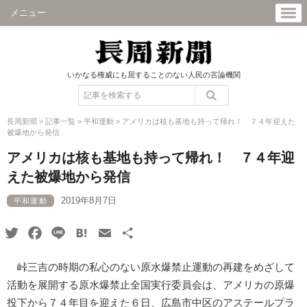
メニュー
いかなる権威にも屈することのない人民の言論機関
長周新聞
>
記事一覧
>
平和運動
>
アメリカは核も基地も持って帰れ！ ７４年迎えた
被爆地から発信
アメリカは核も基地も持って帰れ！ ７４年迎
えた被爆地から発信
2019年8月7日
平和運動
Twitter
Facebook
Line
Hatena
Email
共
有
峠三吉の時期の私心のない原水爆禁止運動の再建をめざして
活動を展開する原水爆禁止全国実行委員会は、アメリカの原爆
投下から７４年目を迎えた６日、広島市中区のアステールプラ