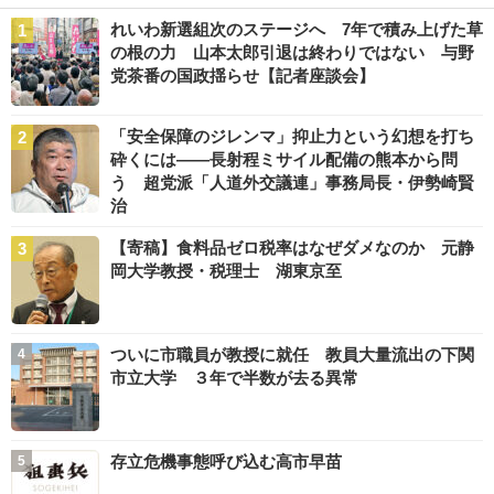
れいわ新選組次のステージへ 7年で積み上げた草
の根の力 山本太郎引退は終わりではない 与野
党茶番の国政揺らせ【記者座談会】
「安全保障のジレンマ」抑止力という幻想を打ち
砕くには――長射程ミサイル配備の熊本から問
う 超党派「人道外交議連」事務局長・伊勢崎賢
治
【寄稿】食料品ゼロ税率はなぜダメなのか 元静
岡大学教授・税理士 湖東京至
ついに市職員が教授に就任 教員大量流出の下関
市立大学 ３年で半数が去る異常
存立危機事態呼び込む高市早苗