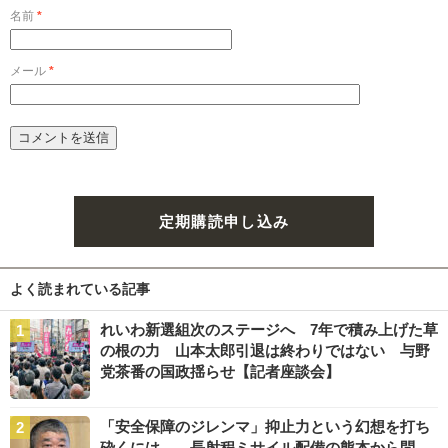
名前
*
メール
*
定期購読申し込み
よく読まれている記事
れいわ新選組次のステージへ 7年で積み上げた草
の根の力 山本太郎引退は終わりではない 与野
党茶番の国政揺らせ【記者座談会】
「安全保障のジレンマ」抑止力という幻想を打ち
砕くには――長射程ミサイル配備の熊本から問