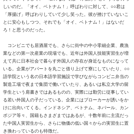
しいのだ。「オイ、ベトナム！」呼ばわりに対して、○○君は
「厚揚げ」呼ばわりしていて少し笑った。彼が挫けていないこ
とに安心もしつつ、それでも「オイ、ベトナム！」はないだ
ろ！と思うのだった。
コンビニでも居酒屋でも、さらに街中の中小零細企業、農漁
業などの第一次産業の現場でも、近年は外国人技能実習生が増
えて共に日本社会で暮らす外国人の存在が身近なものになって
いる。企業がアパートを丸ごと借り上げて寮にしていたり、○○
語学院という名の日本語学習施設で学びながらコンビニ弁当の
製造工場で夜まで集団で働いていたり、あるいは私立大学の留
学生という肩書きではあるものの、実際には勤労に従事してい
る若い外国人の子だっている。企業にはブローカーが誘いをか
けに出向いてくる。インドネシア、ベトナム、ネパール、カン
ボジア等々、国籍もさまざまではあるが、十数年前に主流だっ
た中国人実習生から、さらに物価の低い国々からの実習生に置
き換わっているのも特徴だ。