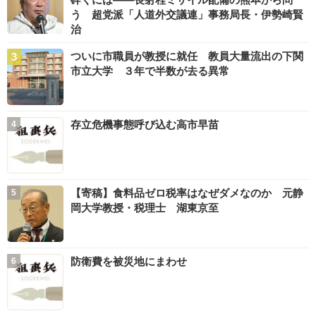
う 超党派「人道外交議連」事務局長・伊勢崎賢
治
ついに市職員が教授に就任 教員大量流出の下関
市立大学 ３年で半数が去る異常
存立危機事態呼び込む高市早苗
【寄稿】食料品ゼロ税率はなぜダメなのか 元静
岡大学教授・税理士 湖東京至
防衛費を被災地にまわせ