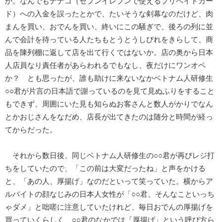
か。なんでもナナコ（セブンイレブンで使えるプリペイドカー
ド）への入金を誤ったとかで、たいそうな剣幕なのだけど、肉
まんを買い、おでんを買い、終いにこの騒ぎで、後ろの列に並
んで会計を待っている人たちもとうとうしびれをきらして、商
品を陳列棚に返して店を出て行くではないか。店の奥から日本
人店員なり責任者があらわれるでもなし、夜だけにワンオペ
か？ とも思ったが、誰も助けに来ないなかベトナム人研修生
○○君が片言の日本語で謝っているのを見て見ぬふりをすること
もできず、周囲にいた見も知らぬお客さんと数人がかりでなん
とかおじさんをなだめ、店長が出てきたのは随分と時間が経っ
てからだった。
それから数日後、同じベトナム人研修生の○○君が再びレジ打
ちをしていたので、「この前は大変だったね」と声をかける
と、「あの人、厚揚げ」なのだといって笑っていた。横からア
ルバイトの顔なじみの日本人女性が「○○君、そんなこといっち
ゃダメ」と咄嗟に注意していたけれど、毎日おでんの厚揚げを
買っていくらしく、○○君のなかでは「厚揚げ」という呼び方ら