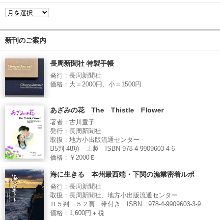
新刊のご案内
長周新聞社 特製手帳
発行：長周新聞社
価格：大＝2000円、小＝1500円
あざみの花 The Thistle Flower
著者：古川豊子
発行：長周新聞社
取扱：地方小出版流通センター
B5判 48項 上製 ISBN 978-4-9909603-4-6
価格：￥2000Ｅ
海に生きる 本州最西端・下関の漁業密着ルポ
発行：長周新聞社
取扱：長周新聞社、地方小出版流通センター
Ｂ５判 ５２頁 帯付き ISBN 978-4-9909603-3-9
価格：1,600円＋税