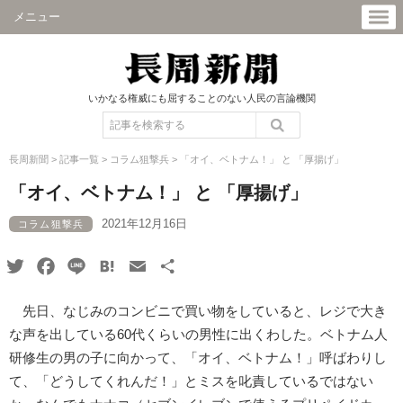
メニュー
いかなる権威にも屈することのない人民の言論機関
長周新聞
>
記事一覧
>
コラム狙撃兵
>
「オイ、ベトナム！」 と 「厚揚げ」
「オイ、ベトナム！」 と 「厚揚げ」
2021年12月16日
コラム狙撃兵
Twitter
Facebook
Line
Hatena
Email
共
有
先日、なじみのコンビニで買い物をしていると、レジで大き
な声を出している60代くらいの男性に出くわした。ベトナム人
研修生の男の子に向かって、「オイ、ベトナム！」呼ばわりし
て、「どうしてくれんだ！」とミスを叱責しているではない