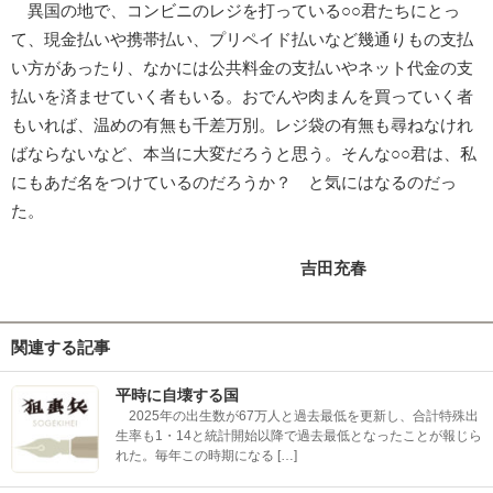
異国の地で、コンビニのレジを打っている○○君たちにとっ
て、現金払いや携帯払い、プリペイド払いなど幾通りもの支払
い方があったり、なかには公共料金の支払いやネット代金の支
払いを済ませていく者もいる。おでんや肉まんを買っていく者
もいれば、温めの有無も千差万別。レジ袋の有無も尋ねなけれ
ばならないなど、本当に大変だろうと思う。そんな○○君は、私
にもあだ名をつけているのだろうか？ と気にはなるのだっ
た。
吉田充春
関連する記事
平時に自壊する国
2025年の出生数が67万人と過去最低を更新し、合計特殊出
生率も1・14と統計開始以降で過去最低となったことが報じら
れた。毎年この時期になる […]