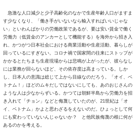
急激な人口減少と少子高齢化のなかで生産年齢人口がますま
す少なくなり、「働き手がいないなら輸入すればいいじゃな
い」といわんばかりの労働政策であるが、要は安い賃金で働く
労働力（低賃金のアンカーとして機能する）を海外から招き入
れ、かつがつ日本社会における商業活動や生産活動、暮らしが
回っているにすぎない。コロナ禍で国家間の往来にストップが
かかるとたちまち生産現場からは悲鳴が上がったが、彼らなし
には業務が回らないほど、その依存度は高まっている。しか
し、日本人の意識は総じて上から目線なのだろう。「オイ、ベ
トナム！」ほどのムキだしではないにしても、あのおじさんの
ような人は少なからずいる。かつては朝鮮半島から労働力を招
き入れて「チョン」などと侮蔑していたのが、21世紀は「オ
イ、ベトナム」かよと思わざるをえないのだ。ひょっとして何
にも変わっていないんじゃないか？ と他民族侮蔑の根に何が
あるのかを考える。