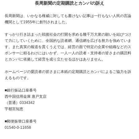
長周新聞の定期購読とカンパの訴え
長周新聞は、いかなる権威に対しても書けない記事は一行もない人民の言論
機関として1955年に創刊されました。
すっかり行き詰まった戦後社会の打開を求める幾千万大衆の願いを結びつけ
て力にしていくために、全国的な読者網、通信網を広げる努力を強めていま
す。また真実の報道を貫くうえでは、経営の面で特定の企業や組織などのス
ポンサーに頼るわけにはいかず、一人一人の読者・支持者の皆さまの購読料
とカンパに依拠して経営を成り立たせるほかはありません。
ホームページの愛読者の皆さまに本紙の定期購読とカンパによるご協力を訴
えるものです。
■銀行振込口座番号
西中国信用金庫 唐戸支店
（普通）0334342
宇都宮知恵
■郵便振替口座番号
01540-0-11658