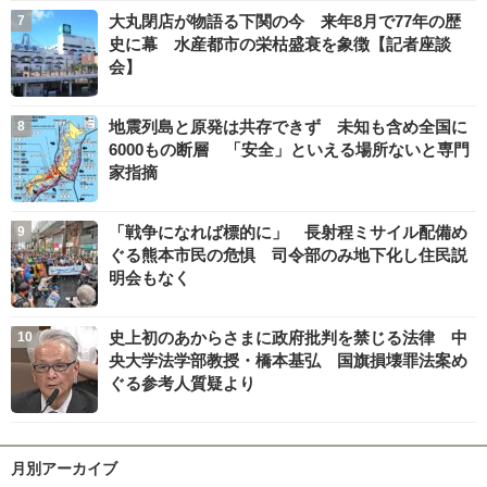
大丸閉店が物語る下関の今 来年8月で77年の歴
史に幕 水産都市の栄枯盛衰を象徴【記者座談
会】
地震列島と原発は共存できず 未知も含め全国に
6000もの断層 「安全」といえる場所ないと専門
家指摘
「戦争になれば標的に」 長射程ミサイル配備め
ぐる熊本市民の危惧 司令部のみ地下化し住民説
明会もなく
史上初のあからさまに政府批判を禁じる法律 中
央大学法学部教授・橋本基弘 国旗損壊罪法案め
ぐる参考人質疑より
月別アーカイブ