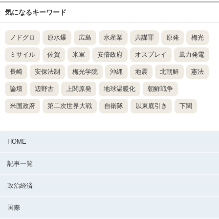
気になるキーワード
ノドグロ
原水爆
広島
水産業
共謀罪
原発
梅光
ミサイル
佐賀
米軍
安倍政府
オスプレイ
風力発電
長崎
安保法制
梅光学院
沖縄
地震
北朝鮮
憲法
論壇
辺野古
上関原発
地球温暖化
朝鮮戦争
米国政府
第二次世界大戦
自衛隊
以東底引き
下関
HOME
記事一覧
政治経済
国際