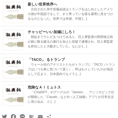
新しい世界秩序へ
注目された米中首脳会談はトランプをはじめとしたアメリ
カ側が中国詣でをして、すり寄っている様を露骨に見せつけ
るものとなった。世界では米国、中国 […]
チャッピーいい加減にしろ！
朝起きてテレビをつけてみると、巨人軍監督の阿部慎之助
が娘に殴る蹴るの暴行を加えた容疑で逮捕され、巨人軍監督
を辞任したと大騒ぎしていた。なにが […]
「TACO」 るトランプ
ウォール街のアナリストたちがトランプに「TACO（トラン
プはいつも怖じ気づいて退く）」呼ばわりしていたのが俗語
として広まり、日本国内でもイラ […]
危険なＡＩミュトス
「ChatGPT」やグーグルの「Gemini」、アンソロピック社
が開発した「Claude」などAI（人工知能）アプリが日常生活
に溶け込み、ス […]
Twitter
Facebook
Line
Hatena
Email
共