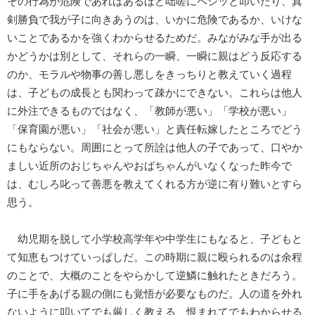
その行為が危険であればあるほど咄嗟にペシッと叩いたり、真
剣勝負で我が子に向きあうのは、いかに危険であるか、いけな
いことであるかを強くわからせるためだ。みながみな手が出る
かどうかは別として、それらの一瞬、一瞬に親はどう反応する
のか、モラルや物事の善し悪しをきっちりと教えていく過程
は、子どもの成長とも関わって疎かにできない。これらは他人
に外注できるものではなく、「教師が悪い」「学校が悪い」
「保育園が悪い」「社会が悪い」と責任転嫁したところでどう
にもならない。周囲にとって所詮は他人の子であって、口やか
ましい近所のおじちゃんやおばちゃんがいなくなった昨今で
は、むしろ叱って善悪を教えてくれる方が逆に有り難いとすら
思う。
幼児期を脱して小学校高学年や中学生にもなると、子どもと
て知恵もつけていっぱしだ。この時期に親に殴られるのは余程
のことで、大概のことをやらかして逆鱗に触れたときだろう。
子に手をあげる親の側にも覚悟が必要なものだ。人の道を外れ
ないように叩いてでも厳しく教える、恨まれてでもわからせる