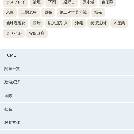
オスプレイ
論壇
下関
辺野古
原水爆
自衛隊
米軍
上関原発
原発
第二次世界大戦
梅光
地球温暖化
長崎
以東底引き
沖縄
安保法制
水産業
ミサイル
安倍政府
HOME
記事一覧
政治経済
国際
社会
教育文化