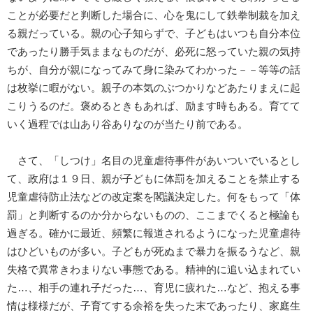
ことが必要だと判断した場合に、心を鬼にして鉄拳制裁を加え
る親だっている。親の心子知らずで、子どもはいつも自分本位
であったり勝手気ままなものだが、必死に怒っていた親の気持
ちが、自分が親になってみて身に染みてわかった－－等等の話
は枚挙に暇がない。親子の本気のぶつかりなどあたりまえに起
こりうるのだ。褒めるときもあれば、励ます時もある。育てて
いく過程では山あり谷ありなのが当たり前である。
さて、「しつけ」名目の児童虐待事件があいついでいるとし
て、政府は１９日、親が子どもに体罰を加えることを禁止する
児童虐待防止法などの改定案を閣議決定した。何をもって「体
罰」と判断するのか分からないものの、ここまでくると極論も
過ぎる。確かに最近、頻繁に報道されるようになった児童虐待
はひどいものが多い。子どもが死ぬまで暴力を振るうなど、親
失格で異常きわまりない事態である。精神的に追い込まれてい
た…、相手の連れ子だった…、育児に疲れた…など、抱える事
情は様様だが、子育てする余裕を失った末であったり、家庭生