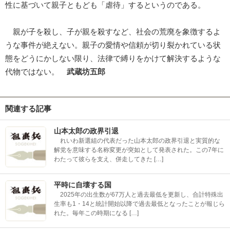
性に基づいて親子ともども「虐待」するというのである。
親が子を殺し、子が親を殺すなど、社会の荒廃を象徴するよ
うな事件が絶えない。親子の愛情や信頼が切り裂かれている状
態をどうにかしない限り、法律で縛りをかけて解決するような
代物ではない。
武蔵坊五郎
関連する記事
山本太郎の政界引退
れいわ新選組の代表だった山本太郎の政界引退と実質的な
解党を意味する名称変更が突如として発表された。この7年に
わたって彼らを支え、併走してきた […]
平時に自壊する国
2025年の出生数が67万人と過去最低を更新し、合計特殊出
生率も1・14と統計開始以降で過去最低となったことが報じら
れた。毎年この時期になる […]