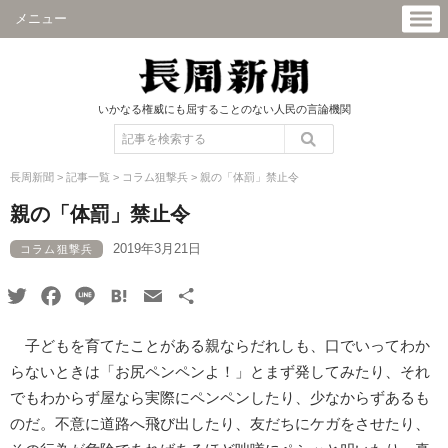
メニュー
いかなる権威にも屈することのない人民の言論機関
長周新聞
>
記事一覧
>
コラム狙撃兵
>
親の「体罰」禁止令
親の「体罰」禁止令
2019年3月21日
コラム狙撃兵
Twitter
Facebook
Line
Hatena
Email
共
有
子どもを育てたことがある親ならだれしも、口でいってわか
らないときは「お尻ペンペンよ！」とまず発してみたり、それ
でもわからず屋なら実際にペンペンしたり、少なからずあるも
のだ。不意に道路へ飛び出したり、友だちにケガをさせたり、