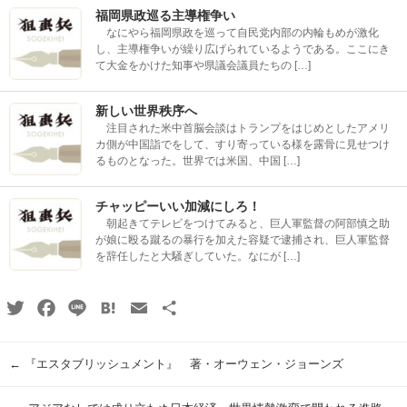
福岡県政巡る主導権争い
なにやら福岡県政を巡って自民党内部の内輪もめが激化
し、主導権争いが繰り広げられているようである。ここにき
て大金をかけた知事や県議会議員たちの […]
新しい世界秩序へ
注目された米中首脳会談はトランプをはじめとしたアメリ
カ側が中国詣でをして、すり寄っている様を露骨に見せつけ
るものとなった。世界では米国、中国 […]
チャッピーいい加減にしろ！
朝起きてテレビをつけてみると、巨人軍監督の阿部慎之助
が娘に殴る蹴るの暴行を加えた容疑で逮捕され、巨人軍監督
を辞任したと大騒ぎしていた。なにが […]
Twitter
Facebook
Line
Hatena
Email
共
有
←
『エスタブリッシュメント』 著・オーウェン・ジョーンズ