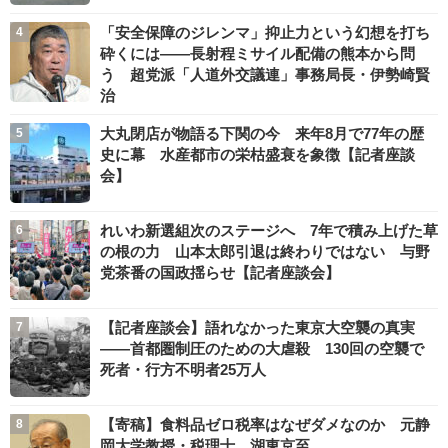
「安全保障のジレンマ」抑止力という幻想を打ち
砕くには――長射程ミサイル配備の熊本から問
う 超党派「人道外交議連」事務局長・伊勢崎賢
治
大丸閉店が物語る下関の今 来年8月で77年の歴
史に幕 水産都市の栄枯盛衰を象徴【記者座談
会】
れいわ新選組次のステージへ 7年で積み上げた草
の根の力 山本太郎引退は終わりではない 与野
党茶番の国政揺らせ【記者座談会】
【記者座談会】語れなかった東京大空襲の真実
――首都圏制圧のための大虐殺 130回の空襲で
死者・行方不明者25万人
【寄稿】食料品ゼロ税率はなぜダメなのか 元静
岡大学教授・税理士 湖東京至