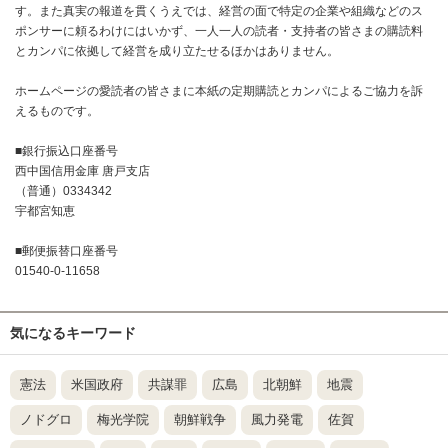
す。また真実の報道を貫くうえでは、経営の面で特定の企業や組織などのス
ポンサーに頼るわけにはいかず、一人一人の読者・支持者の皆さまの購読料
とカンパに依拠して経営を成り立たせるほかはありません。
ホームページの愛読者の皆さまに本紙の定期購読とカンパによるご協力を訴
えるものです。
■銀行振込口座番号
西中国信用金庫 唐戸支店
（普通）0334342
宇都宮知恵
■郵便振替口座番号
01540-0-11658
気になるキーワード
憲法
米国政府
共謀罪
広島
北朝鮮
地震
ノドグロ
梅光学院
朝鮮戦争
風力発電
佐賀