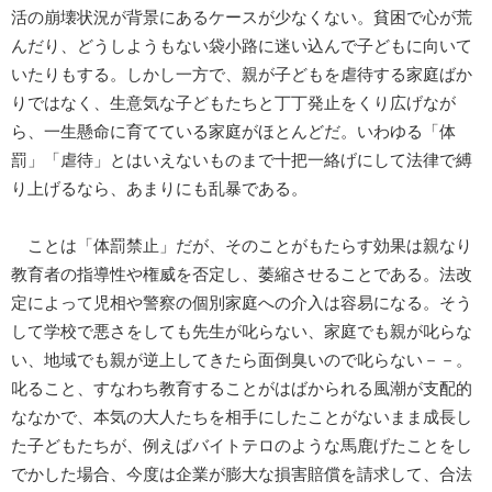
活の崩壊状況が背景にあるケースが少なくない。貧困で心が荒
んだり、どうしようもない袋小路に迷い込んで子どもに向いて
いたりもする。しかし一方で、親が子どもを虐待する家庭ばか
りではなく、生意気な子どもたちと丁丁発止をくり広げなが
ら、一生懸命に育てている家庭がほとんどだ。いわゆる「体
罰」「虐待」とはいえないものまで十把一絡げにして法律で縛
り上げるなら、あまりにも乱暴である。
ことは「体罰禁止」だが、そのことがもたらす効果は親なり
教育者の指導性や権威を否定し、萎縮させることである。法改
定によって児相や警察の個別家庭への介入は容易になる。そう
して学校で悪さをしても先生が叱らない、家庭でも親が叱らな
い、地域でも親が逆上してきたら面倒臭いので叱らない－－。
叱ること、すなわち教育することがはばかられる風潮が支配的
ななかで、本気の大人たちを相手にしたことがないまま成長し
た子どもたちが、例えばバイトテロのような馬鹿げたことをし
でかした場合、今度は企業が膨大な損害賠償を請求して、合法