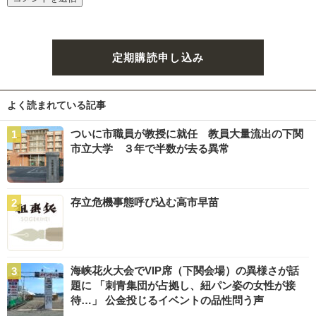
定期購読申し込み
よく読まれている記事
ついに市職員が教授に就任 教員大量流出の下関
市立大学 ３年で半数が去る異常
存立危機事態呼び込む高市早苗
海峡花火大会でVIP席（下関会場）の異様さが話
題に 「刺青集団が占拠し、紐パン姿の女性が接
待…」 公金投じるイベントの品性問う声