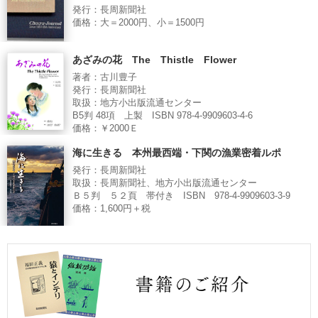
発行：長周新聞社
価格：大＝2000円、小＝1500円
あざみの花 The Thistle Flower
著者：古川豊子
発行：長周新聞社
取扱：地方小出版流通センター
B5判 48項 上製 ISBN 978-4-9909603-4-6
価格：￥2000Ｅ
海に生きる 本州最西端・下関の漁業密着ルポ
発行：長周新聞社
取扱：長周新聞社、地方小出版流通センター
Ｂ５判 ５２頁 帯付き ISBN 978-4-9909603-3-9
価格：1,600円＋税