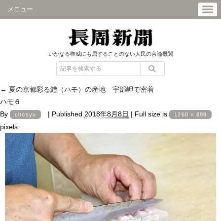
メニュー
いかなる権威にも屈することのない人民の言論機関
←
夏の京都彩る鱧（ハモ）の産地 宇部岬で密着
ハモ６
By
|
Published
2018年8月8日
|
Full size is
chosyu
1260 × 898
pixels