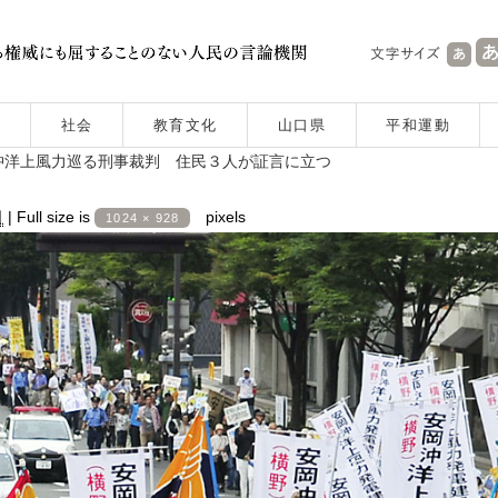
社会
教育文化
山口県
平和運動
沖洋上風力巡る刑事裁判 住民３人が証言に立つ
日
|
Full size is
pixels
1024 × 928