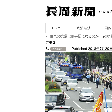
HOME
政治経済
国際
←
住民の抗議は刑事罰になるのか 安岡
デモ２
By
|
Published
2018年7月20
chosyu