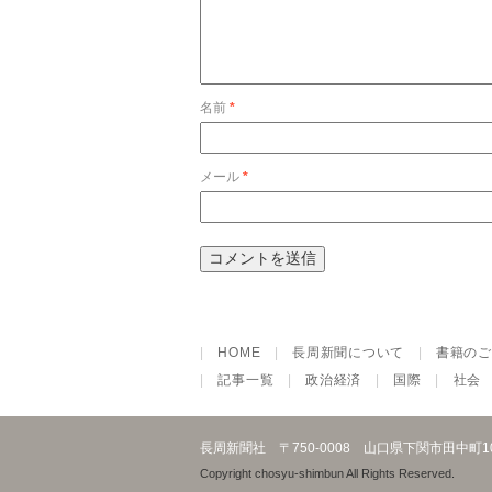
名前
*
メール
*
|
HOME
|
長周新聞について
|
書籍のご
|
記事一覧
|
政治経済
|
国際
|
社会
長周新聞社
〒750-0008 山口県下関市田中町
Copyright chosyu-shimbun All Rights Reserved.