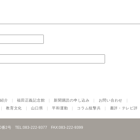
紹介
|
福田正義記念館
|
新聞購読の申し込み
|
お問い合わせ
|
|
教育文化
|
山口県
|
平和運動
|
コラム狙撃兵
|
書評・テレビ評
10番2号
TEL:083-222-9377
FAX:083-222-9399