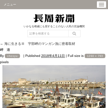
メニュー
いかなる権威にも屈することのない人民の言論機関
←
海に生きるⅢ 宇部岬のマンガン漁に密着取材
岬 港
By
|
Published
2018年4月11日
|
Full size is
chosyu
1260 × 793
pixels