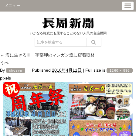
メニュー
いかなる権威にも屈することのない人民の言論機関
←
海に生きるⅢ 宇部岬のマンガン漁に密着取材
うべ
By
|
Published
2018年4月11日
|
Full size is
chosyu
1260 × 896
pixels