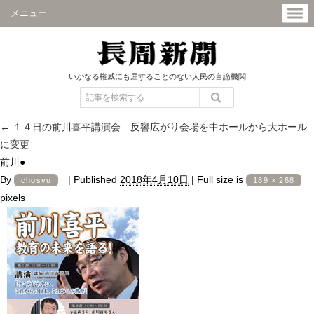
メニュー
いかなる権威にも屈することのない人民の言論機関
←
１４日の前川喜平講演会 反響広がり会場を中ホールから大ホール
に変更
前川●
By
|
Published
2018年4月10日
|
Full size is
chosyu
189 × 268
pixels