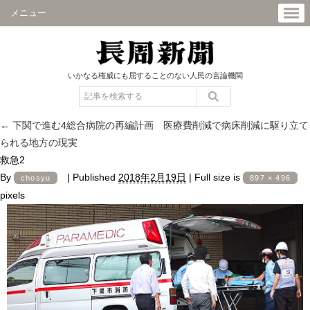
メニュー
いかなる権威にも屈することのない人民の言論機関
←
下関で進む4総合病院の再編計画 医療費削減で病床削減に駆り立て
られる地方の現実
救急2
By
|
Published
2018年2月19日
|
Full size is
chosyu
897 × 496
pixels