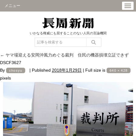
メニュー
いかなる権威にも屈することのない人民の言論機関
←
ヤマ場迎える安岡沖風力めぐる裁判 住民の機器損壊立証できず
DSCF3627
By
|
Published
2018年1月29日
|
Full size is
chosyu
640 × 428
pixels