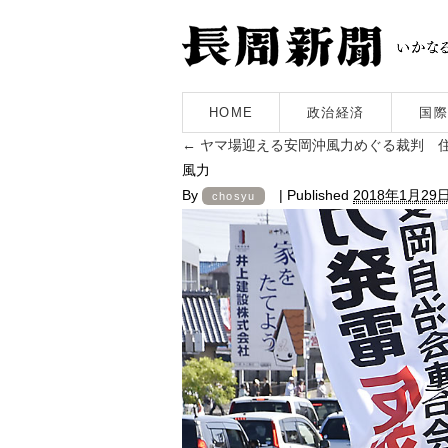
HOME
政治経済
国際
←
ヤマ場迎える安岡沖風力めぐる裁判 
風力
By
|
Published
2018年1月29
chosyu