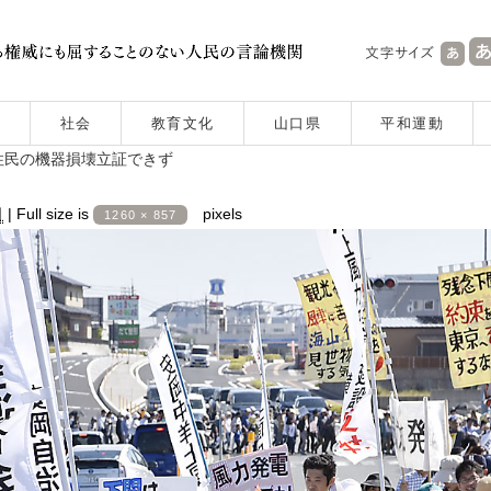
社会
教育文化
山口県
平和運動
住民の機器損壊立証できず
日
|
Full size is
pixels
1260 × 857