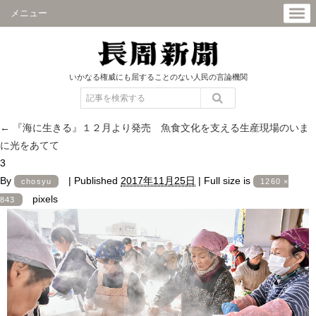
メニュー
いかなる権威にも屈することのない人民の言論機関
←
『海に生きる』１２月より発売 魚食文化を支える生産現場のいま
に光をあてて
3
By
|
Published
2017年11月25日
|
Full size is
chosyu
1260 ×
pixels
843